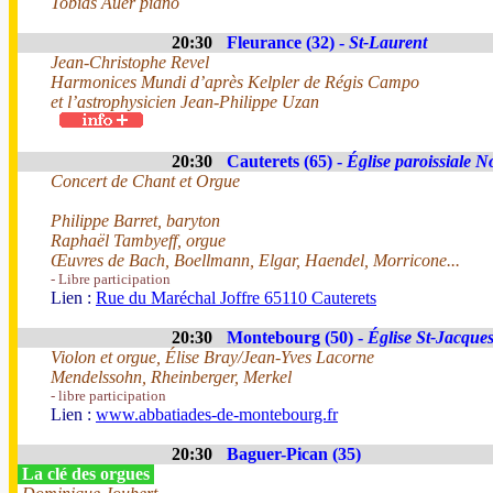
Tobias Auer piano
20:30
Fleurance (32) -
St-Laurent
Jean-Christophe Revel
Harmonices Mundi d’après Kelpler de Régis Campo
et l’astrophysicien Jean-Philippe Uzan
20:30
Cauterets (65) -
Église paroissiale 
Concert de Chant et Orgue
Philippe Barret, baryton
Raphaël Tambyeff, orgue
Œuvres de Bach, Boellmann, Elgar, Haendel, Morricone...
- Libre participation
Lien :
Rue du Maréchal Joffre 65110 Cauterets
20:30
Montebourg (50) -
Église St-Jacque
Violon et orgue, Élise Bray/Jean-Yves Lacorne
Mendelssohn, Rheinberger, Merkel
- libre participation
Lien :
www.abbatiades-de-montebourg.fr
20:30
Baguer-Pican (35)
La clé des orgues