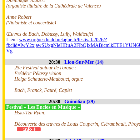
Dominique Joubert
(organiste titulaire de la Cathédrale de Valence)
Anne Robert
(Violoniste et concertiste)
Œuvres de Bach, Debussy, Lully, Waldteufel
Lien :
www.orguesdoldebretagne.fr/festival-2026/?
fbclid=IwY2xjawSUxgNleHRuA2FlbQIxMABicmlkETE1Y
Vg
20:30
Lion-Sur-Mer (14)
25e Festival autour de l'orgue :
Frédéric Pélassy violon
Helga Schauerte-Maubouet, orgue
Bach, Franck, Fauré, Caplet
20:30
Guimiliau (29)
Festival « Les Enclos en Musique »
Hsiu-Tzu Ryan.
Découverte des œuvres de Louis Couperin, Clérambault, Piroye,