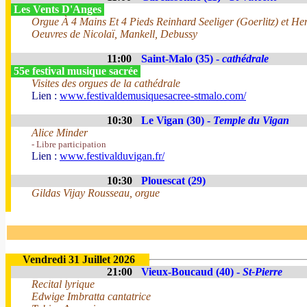
Les Vents D'Anges
Orgue À 4 Mains Et 4 Pieds Reinhard Seeliger (Goerlitz) et Henr
Oeuvres de Nicolaï, Mankell, Debussy
11:00
Saint-Malo (35) -
cathédrale
55e festival musique sacrée
Visites des orgues de la cathédrale
Lien :
www.festivaldemusiquesacree-stmalo.com/
10:30
Le Vigan (30) -
Temple du Vigan
Alice Minder
- Libre participation
Lien :
www.festivalduvigan.fr/
10:30
Plouescat (29)
Gildas Vijay Rousseau, orgue
Vendredi 31 Juillet 2026
21:00
Vieux-Boucaud (40) -
St-Pierre
Recital lyrique
Edwige Imbratta cantatrice