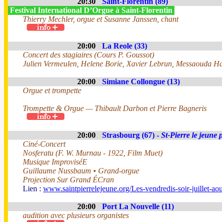
20:30
Saint-Florentin (89)
Festival International D’Orgue à Saint-Florentin
Thierry Mechler, orgue et Susanne Janssen, chant
20:00
La Reole (33)
Concert des stagiaires (Cours P. Goussot)
Julien Vermeulen, Helene Borie, Xavier Lebrun, Messaouda Har
20:00
Simiane Collongue (13)
Orgue et trompette
Trompette & Orgue — Thibault Darbon et Pierre Bagneris
20:00
Strasbourg (67) -
St-Pierre le jeune 
Ciné-Concert
Nosferatu (F. W. Murnau - 1922, Film Muet)
Musique ImproviséE
Guillaume Nussbaum • Grand-orgue
Projection Sur Grand ÉCran
Lien :
www.saintpierrelejeune.org/Les-vendredis-soir-juillet-a
20:00
Port La Nouvelle (11)
audition avec plusieurs organistes