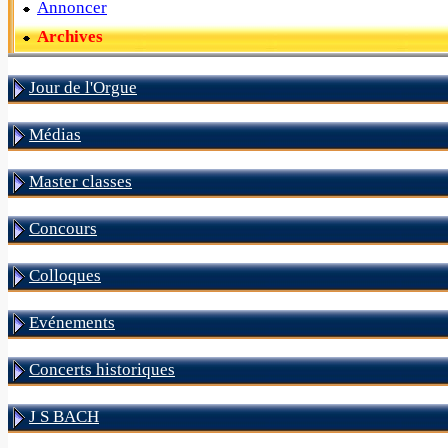
Annoncer
Archives
Jour de l'Orgue
Médias
Master classes
Concours
Colloques
Evénements
Concerts historiques
J S BACH