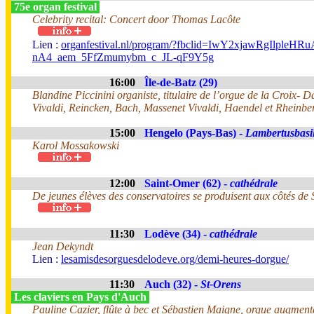
75e organ festival
Celebrity recital: Concert door Thomas Lacôte
Lien :
organfestival.nl/program/?fbclid=IwY2xjawR
nA4_aem_5FfZmumybm_c_JL-qF9Y5g
16:00
Île-de-Batz (29)
Blandine Piccinini organiste, titulaire de l’orgue de la Croix- 
Vivaldi, Reincken, Bach, Massenet Vivaldi, Haendel et Rheinber
15:00
Hengelo (Pays-Bas) -
Lambertusbasil
Karol Mossakowski
12:00
Saint-Omer (62) -
cathédrale
De jeunes élèves des conservatoires se produisent aux côtés de
11:30
Lodève (34) -
cathédrale
Jean Dekyndt
Lien :
lesamisdesorguesdelodeve.org/demi-heures-dorgue/
11:30
Auch (32) -
St-Orens
Les claviers en Pays d'Auch
Pauline Cazier, flûte à bec et Sébastien Maigne, orgue augment