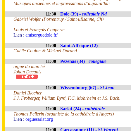
Musiques anciennes et improvisations d’aujourd’hui
11:30
Dole (39) -
collegiale Nd
Gabriel Wolfer (Porrentruy / Saint-uRsanne, Ch)
Louis et François Couperin
Lien :
amisorguedole.fr/
11:00
Saint-Affrique (12)
Gaëlle Coulon & Mickaël Durand
11:00
Pezenas (34) -
collegiale
orgue du marché
Johan Decanis
11:00
Wissembourg (67) -
St-Jean
Daniel Blocher
J.J. Froberger, William Byrd, F.C. Mohrheim et J.S. Bach.
11:00
Sarlat (24) -
cathédrale
Thomas Pellerin (organiste de la cathédrale d'Angers)
Lien :
orguesarlat.org
11:00
Carcassonne (11) -
St-Vincent