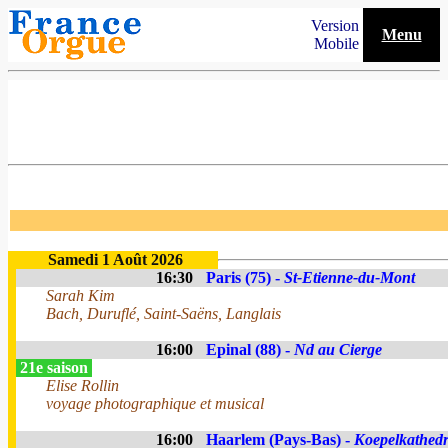
Version
Menu
Mobile
Samedi 1 Août 2026
16:30
Paris (75) -
St-Etienne-du-Mont
Sarah Kim
Bach, Duruflé, Saint-Saëns, Langlais
16:00
Epinal (88) -
Nd au Cierge
21e saison
Elise Rollin
voyage photographique et musical
16:00
Haarlem (Pays-Bas) -
Koepelkathedr