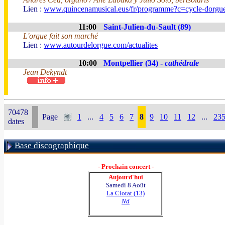
Lien :
www.quincenamusical.eus/fr/programme?c=cycle-dorgu
11:00
Saint-Julien-du-Sault (89)
L'orgue fait son marché
Lien :
www.autourdelorgue.com/actualites
10:00
Montpellier (34) -
cathédrale
Jean Dekyndt
70478
Page
1
...
4
5
6
7
8
9
10
11
12
...
23
dates
Base discographique
- Prochain concert -
Aujourd'hui
Samedi 8 Août
La Ciotat (13)
Nd