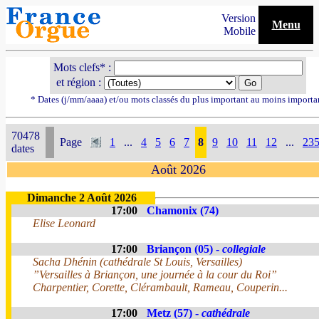
Version
Menu
Mobile
Mots clefs* :
et région :
* Dates (j/mm/aaaa) et/ou mots classés du plus important au moins importa
70478
Page
1
...
4
5
6
7
8
9
10
11
12
...
23
dates
Août 2026
Dimanche 2 Août 2026
17:00
Chamonix (74)
Elise Leonard
17:00
Briançon (05) -
collegiale
Sacha Dhénin (cathédrale St Louis, Versailles)
”Versailles à Briançon, une journée à la cour du Roi”
Charpentier, Corette, Clérambault, Rameau, Couperin...
17:00
Metz (57) -
cathédrale