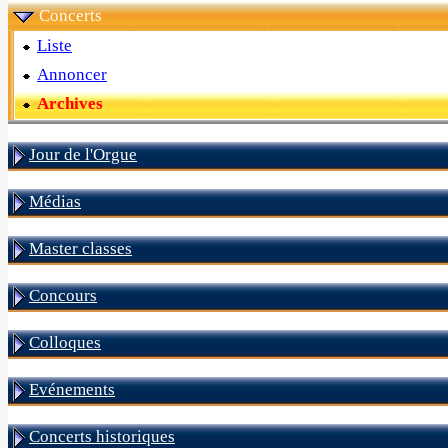
Concerts
Liste
Annoncer
Archives
Jour de l'Orgue
Médias
Master classes
Concours
Colloques
Evénements
Concerts historiques