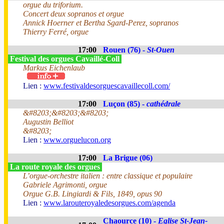
orgue du triforium.
Concert deux sopranos et orgue
Annick Hoerner et Bertha Sgard-Perez, sopranos
Thierry Ferré, orgue
17:00
Rouen (76) -
St-Ouen
Festival des orgues Cavaillé-Coll
Markus Eichenlaub
Lien :
www.festivaldesorguescavaillecoll.com/
17:00
Luçon (85) -
cathédrale
&#8203;&#8203;&#8203;
Augustin Belliot
&#8203;
Lien :
www.orguelucon.org
17:00
La Brigue (06)
La route royale des orgues
L’orgue-orchestre italien : entre classique et populaire
Gabriele Agrimonti, orgue
Orgue G.B. Lingiardi & Fils, 1849, opus 90
Lien :
www.larouteroyaledesorgues.com/agenda
Chaource (10) -
Eglise St-Jean-