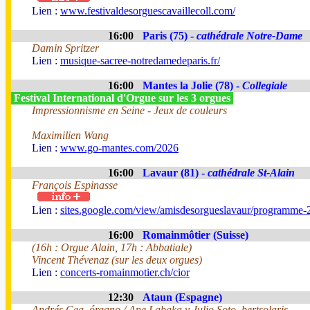
Lien :
www.festivaldesorguescavaillecoll.com/
16:00
Paris (75) -
cathédrale Notre-Dame
Damin Spritzer
Lien :
musique-sacree-notredamedeparis.fr/
16:00
Mantes la Jolie (78) -
Collegiale
Festival International d'Orgue sur les 3 orgues
Impressionnisme en Seine - Jeux de couleurs
Maximilien Wang
Lien :
www.go-mantes.com/2026
16:00
Lavaur (81) -
cathédrale St-Alain
François Espinasse
Lien :
sites.google.com/view/amisdesorgueslavaur/programme-
16:00
Romainmôtier (Suisse)
(16h : Orgue Alain, 17h : Abbatiale)
Vincent Thévenaz (sur les deux orgues)
Lien :
concerts-romainmotier.ch/cior
12:30
Ataun (Espagne)
Andrés Cea, órgano / Ane Labaka y Julio Soto, bertsolaris