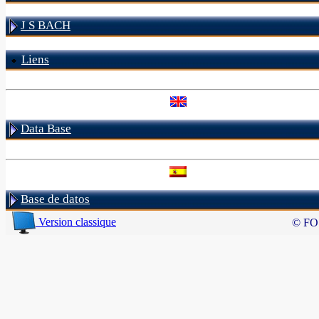
J S BACH
Liens
Data Base
Base de datos
Version classique
© FO