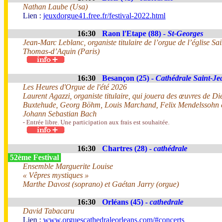
Nathan Laube (Usa)
Lien :
jeuxdorgue41.free.fr/festival-2022.html
16:30
Raon l'Etape (88) -
St-Georges
Jean-Marc Leblanc, organiste titulaire de l’orgue de l’église Sai
Thomas-d’Aquin (Paris)
16:30
Besançon (25) -
Cathédrale Saint-Je
Les Heures d'Orgue de l'été 2026
Laurent Agazzi, organiste titulaire, qui jouera des œuvres de Di
Buxtehude, Georg Böhm, Louis Marchand, Felix Mendelssohn 
Johann Sebastian Bach
- Entrée libre. Une participation aux frais est souhaitée.
16:30
Chartres (28) -
cathédrale
52ème Festival
Ensemble Marguerite Louise
« Vêpres mystiques »
Marthe Davost (soprano) et Gaétan Jarry (orgue)
16:30
Orléans (45) -
cathedrale
David Tabacaru
Lien :
www.orguescathedraleorleans.com/#concerts