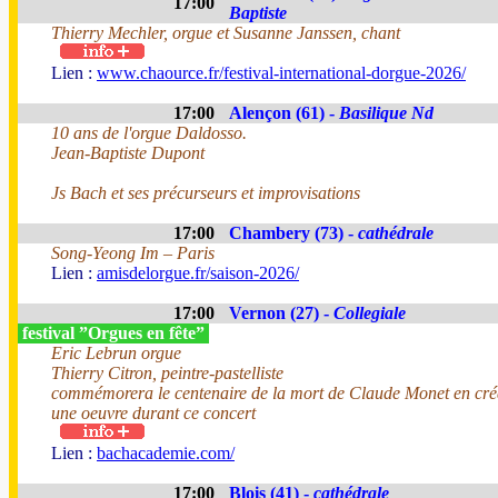
17:00
Baptiste
Thierry Mechler, orgue et Susanne Janssen, chant
Lien :
www.chaource.fr/festival-international-dorgue-2026/
17:00
Alençon (61) -
Basilique Nd
10 ans de l'orgue Daldosso.
Jean-Baptiste Dupont
Js Bach et ses précurseurs et improvisations
17:00
Chambery (73) -
cathédrale
Song-Yeong Im – Paris
Lien :
amisdelorgue.fr/saison-2026/
17:00
Vernon (27) -
Collegiale
festival ”Orgues en fête”
Eric Lebrun orgue
Thierry Citron, peintre-pastelliste
commémorera le centenaire de la mort de Claude Monet en cré
une oeuvre durant ce concert
Lien :
bachacademie.com/
17:00
Blois (41) -
cathédrale