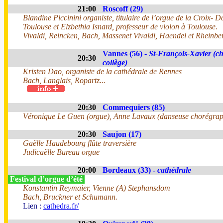
21:00
Roscoff (29)
Blandine Piccinini organiste, titulaire de l’orgue de la Croix- 
Toulouse et Elzbethia Isnard, professeur de violon à Toulouse.
Vivaldi, Reincken, Bach, Massenet Vivaldi, Haendel et Rheinber
Vannes (56) -
St-François-Xavier (ch
20:30
collège)
Kristen Dao, organiste de la cathédrale de Rennes
Bach, Langlais, Ropartz...
20:30
Commequiers (85)
Véronique Le Guen (orgue), Anne Lavaux (danseuse chorégra
20:30
Saujon (17)
Gaëlle Haudebourg flûte traversière
Judicaëlle Bureau orgue
20:00
Bordeaux (33) -
cathédrale
Festival d’orgue d’été
Konstantin Reymaier, Vienne (A) Stephansdom
Bach, Bruckner et Schumann.
Lien :
cathedra.fr/