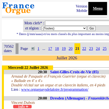
Version
Menu
Mobile
Mots clefs* :
et région :
* Dates (j/mm/aaaa) et/ou mots classés du plus important au moins im
70562
Page
1
...
17
18
19
20
21
22
23
24
25
dates
Juillet 2026
Mercredi 22 Juillet 2026
20:30
Saint-Gilles-Croix-de-Vie (85)
Arnaud de Pasquale et François Guerrier (orgue et clavecin)
« Ballade en 4' x 4'»
Double récital sur un orgue et un clavecin italiens, en 4 pieds
Lien :
www.orguepaysdelaloire.fr/programmation/
20:00
Dresden (Allemagne) -
Frauenkirch
Vincent Dubois