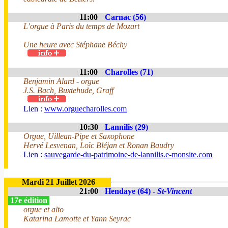
11:00
Carnac (56)
L’orgue à Paris du temps de Mozart
Une heure avec Stéphane Béchy
11:00
Charolles (71)
Benjamin Alard - orgue
J.S. Bach, Buxtehude, Graff
Lien :
www.orguecharolles.com
10:30
Lannilis (29)
Orgue, Uillean-Pipe et Saxophone
Hervé Lesvenan, Loïc Bléjan et Ronan Baudry
Lien :
sauvegarde-du-patrimoine-de-lannilis.e-monsite.com
Mardi 21 Juillet 2026
21:00
Hendaye (64) -
St-Vincent
17e édition
orgue et alto
Katarina Lamotte et Yann Seyrac