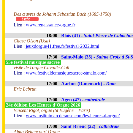
Des œuvres de Johann Sebastian Bach (1685-1750)
Lien :
www.renaissance-orgue.fr
18:00
Blois (41) -
Saint-Pierre de Cabocho
Chase Olson (Usa)
Lien :
jeuxdorgue41.free.fr/festival-2022.html
17:30
Saint-Malo (35) -
Sainte Croix à St-
55e festival musique sacrée
visite de l'orgue Cavaillé-Coll
Lien :
www.festivaldemusiquesacree-stmalo.com/
17:00
Aarhus (Danemark) -
Dom
Eric Lebrun
17:00
Agen (47) -
cathedrale
24e édition Les Heures d’Orgue 2026
Vincent Rigot, orgue (St Eugène – Paris)
Lien :
www.institutmarcderanse.com/les-heures-d-orgue/
17:00
Saint-Brieuc (22) -
cathedrale
Alma Bettencourt Orgue