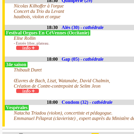
18:30
Quimperlé (29)
Nicolas Kilhoffer à l'orgue
Concert du Trio du Levant
hautbois, violon et orgue
18:30
Alès (30) -
cathédrale
Festival Orgues En CéVennes (Occitanie)
Elise Rollin
- Entrée libre, plateau.
18:00
Gap (05) -
cathédrale
34e saison
Thibault Duret
Œuvres de Bach, Liszt, Watanabe, David Chalmin,
Création de Contre-contrepoint de Selim Jeon
18:00
Condom (32) -
cathédrale
Vespérales
Natacha Triadou (violon), concertiste et pédagogue.
Emmanuel Pélaprat (clavieriste) , expert auprès du Ministère de