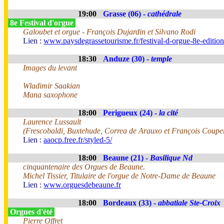
19:00
Grasse (06) -
cathédrale
8e Festival d'orgue
Galoubet et orgue - François Dujardin et Silvano Rodi
Lien :
www.paysdegrassetourisme.fr/festival-d-orgue-8e-editio
18:30
Anduze (30) -
temple
Images du levant
Wladimir Saakian
Mana saxophone
18:00
Perigueux (24) -
la cité
Laurence Lussault
(Frescobaldi, Buxtehude, Correa de Arauxo et François Coupe
Lien :
aaocp.free.fr/styled-5/
18:00
Beaune (21) -
Basilique Nd
cinquantenaire des Orgues de Beaune.
Michel Tissier, Titulaire de l'orgue de Notre-Dame de Beaune
Lien :
www.orguesdebeaune.fr
18:00
Bordeaux (33) -
abbatiale Ste-Croix
Orgues d'été
Pierre Offret