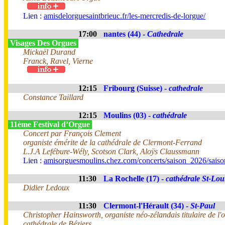
Lien :
amisdelorguesaintbrieuc.fr/les-mercredis-de-lorgue/
17:00
nantes (44) -
Cathedrale
Visages Des Orgues
Mickaël Durand
Franck, Ravel, Vierne
12:15
Fribourg (Suisse) -
cathedrale
Constance Taillard
12:15
Moulins (03) -
cathédrale
11ème Festival d’Orgue
Concert par François Clement
organiste émérite de la cathédrale de Clermont-Ferrand
L.J.A Lefébure-Wély, Scotson Clark, Aloÿs Claussmann
Lien :
amisorguesmoulins.chez.com/concerts/saison_2026/sais
11:30
La Rochelle (17) -
cathédrale St-Lou
Didier Ledoux
11:30
Clermont-l'Hérault (34) -
St-Paul
Christopher Hainsworth, organiste néo-zélandais titulaire de l'
cathédrale de Béziers.