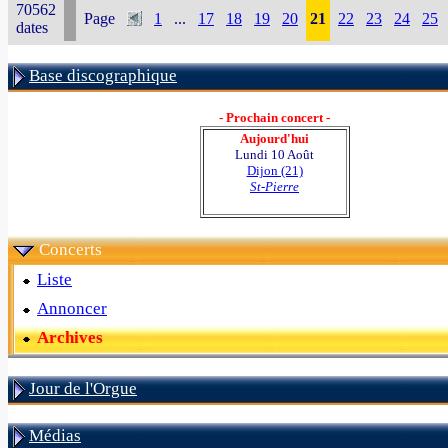
70562
Page
1
...
17
18
19
20
21
22
23
24
25
dates
Base discographique
- Prochain concert -
Aujourd'hui
Lundi 10 Août
Dijon (21)
St-Pierre
Concerts
Liste
Annoncer
Archives
Jour de l'Orgue
Médias