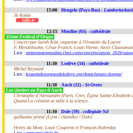
15:00
Hengelo (Pays-Bas) -
Lambertusbasil
Jb Robin
12:15
Moulins (03) -
cathédrale
11ème Festival d’Orgue
Concert par Sarah Kim, organiste à l'Oratoire du Louvre
F. Mendelssohn, César Franck, Louis Vierne, Aloÿs Claussma
Lien :
amisorguesmoulins.chez.com/concerts/saison_2026/sais
11:30
Lodève (34) -
cathédrale
Michel Reynard
Lien :
lesamisdesorguesdelodeve.org/demi-heures-dorgue/
11:30
Auch (32) -
St-Orens
Les claviers en Pays d'Auch
Christophe d’Alessandro (Paris, Cnrs, Église Sainte-Elisabeth
Quand La création se mêle à la science.
11:30
Dole (39) -
collegiale Nd
guillaume prieur (Lyon / charolles / Dole)
Henry du Mont, Louis Couperin et François Roberday
Lien :
amisorguedole.fr/