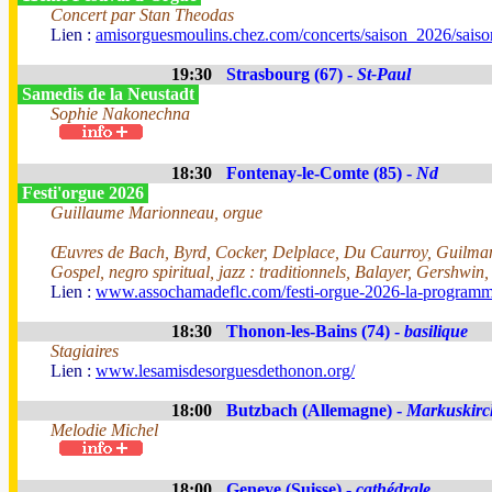
Concert par Stan Theodas
Lien :
amisorguesmoulins.chez.com/concerts/saison_2026/sais
19:30
Strasbourg (67) -
St-Paul
Samedis de la Neustadt
Sophie Nakonechna
18:30
Fontenay-le-Comte (85) -
Nd
Festi'orgue 2026
Guillaume Marionneau, orgue
Œuvres de Bach, Byrd, Cocker, Delplace, Du Caurroy, Guilman
Gospel, negro spiritual, jazz : traditionnels, Balayer, Gershwin
Lien :
www.assochamadeflc.com/festi-orgue-2026-la-programm
18:30
Thonon-les-Bains (74) -
basilique
Stagiaires
Lien :
www.lesamisdesorguesdethonon.org/
18:00
Butzbach (Allemagne) -
Markuskirc
Melodie Michel
18:00
Geneve (Suisse) -
cathédrale