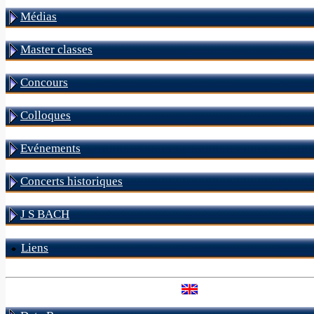
Médias
Master classes
Concours
Colloques
Evénements
Concerts historiques
J S BACH
Liens