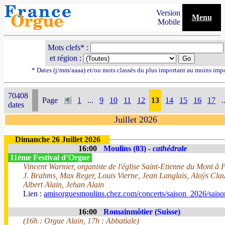
Version
Menu
Mobile
Mots clefs* :
et région :
* Dates (j/mm/aaaa) et/ou mots classés du plus important au moins imp
70408
Page
1
...
9
10
11
12
13
14
15
16
17
.
dates
Juillet 2026
Dimanche 26 Juillet 2026
16:00
Moulins (03) -
cathédrale
11ème Festival d’Orgue
Vincent Warnier, organiste de l'église Saint-Etienne du Mont à 
J. Brahms, Max Reger, Louis Vierne, Jean Langlais, Aloÿs Cl
Albert Alain, Jehan Alain
Lien :
amisorguesmoulins.chez.com/concerts/saison_2026/sais
16:00
Romainmôtier (Suisse)
(16h : Orgue Alain, 17h : Abbatiale)