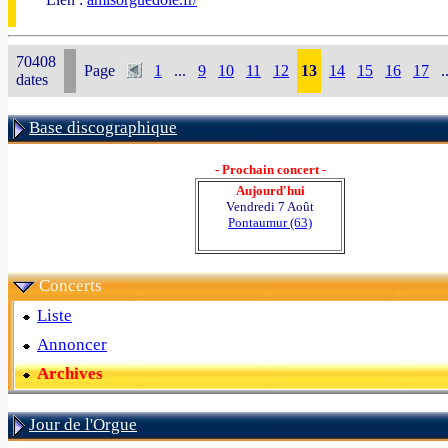
70408
Page
1
...
9
10
11
12
13
14
15
16
17
.
dates
Base discographique
- Prochain concert -
Aujourd'hui
Vendredi 7 Août
Pontaumur (63)
Concerts
Liste
Annoncer
Archives
Jour de l'Orgue