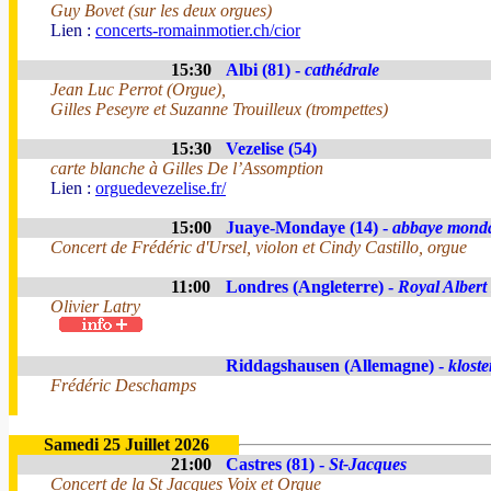
Guy Bovet (sur les deux orgues)
Lien :
concerts-romainmotier.ch/cior
15:30
Albi (81) -
cathédrale
Jean Luc Perrot (Orgue),
Gilles Peseyre et Suzanne Trouilleux (trompettes)
15:30
Vezelise (54)
carte blanche à Gilles De l’Assomption
Lien :
orguedevezelise.fr/
15:00
Juaye-Mondaye (14) -
abbaye mond
Concert de Frédéric d'Ursel, violon et Cindy Castillo, orgue
11:00
Londres (Angleterre) -
Royal Albert
Olivier Latry
Riddagshausen (Allemagne) -
kloste
Frédéric Deschamps
Samedi 25 Juillet 2026
21:00
Castres (81) -
St-Jacques
Concert de la St Jacques Voix et Orgue