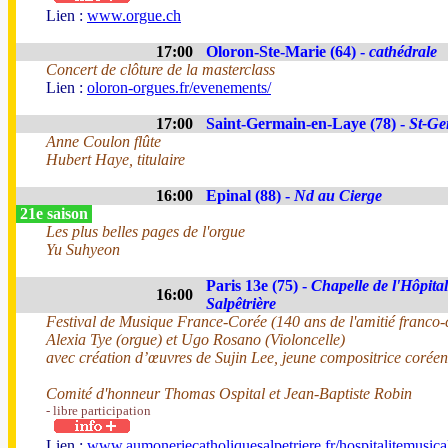
Lien :
www.orgue.ch
17:00
Oloron-Ste-Marie (64) -
cathédrale
Concert de clôture de la masterclass
Lien :
oloron-orgues.fr/evenements/
17:00
Saint-Germain-en-Laye (78) -
St-Ge
Anne Coulon flûte
Hubert Haye, titulaire
16:00
Epinal (88) -
Nd au Cierge
21e saison
Les plus belles pages de l'orgue
Yu Suhyeon
Paris 13e (75) -
Chapelle de l'Hôpital
16:00
Salpêtrière
Festival de Musique France-Corée (140 ans de l'amitié franco
Alexia Tye (orgue) et Ugo Rosano (Violoncelle)
avec création d’œuvres de Sujin Lee, jeune compositrice corée
Comité d'honneur Thomas Ospital et Jean-Baptiste Robin
- libre participation
Lien :
www.aumoneriecatholiquesalpetriere.fr/hospitalitemusica