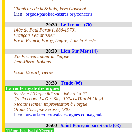
Chanteurs de la Schola, Yves Gourinat
Lien :
orgues-paroisse-castres.org/concerts
20:30
Le Treport (76)
140e de Paul Paray (1886-1979).
François Lemanissier
Bach, Franck, Paray, Dupré, J. de la Presle
20:30
Lion-Sur-Mer (14)
25e Festival autour de l'orgue :
Jean-Pierre Rolland
Bach, Mozart, Vierne
20:30
Tende (06)
La route royale des orgues
Soirée « L’Orgue fait son cinéma ! » #1
Ça t'la coupe ! - Girl Shy (1924) - Harold Lloyd
Nicolas Hafner, improvisation à l’orgue
Orgue Giuseppe Serassi, 1807
Lien :
www.larouteroyaledesorgues.com/agenda
20:00
Saint-Pourçain sur Sioule (03)
11ème Festival d’Orgue