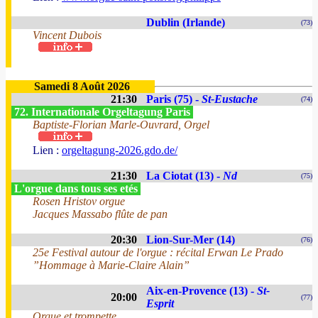
Dublin (Irlande)
(73)
Vincent Dubois
Samedi 8 Août 2026
21:30
Paris (75) -
St-Eustache
(74)
72. Internationale Orgeltagung Paris
Baptiste-Florian Marle-Ouvrard, Orgel
Lien :
orgeltagung-2026.gdo.de/
21:30
La Ciotat (13) -
Nd
(75)
L'orgue dans tous ses etés
Rosen Hristov orgue
Jacques Massabo flûte de pan
20:30
Lion-Sur-Mer (14)
(76)
25e Festival autour de l'orgue : récital Erwan Le Prado
”Hommage à Marie-Claire Alain”
Aix-en-Provence (13) -
St-
20:00
(77)
Esprit
Orgue et trompette