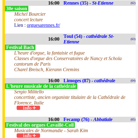
16:00
Rennes (35) -
St-Etienne
(62)
30e saison
Michel Bourcier
concert lecture
Lien :
orguesarennes.fr/
Toul (54) -
cathédrale St-
16:00
(63)
Etienne
Festival Bach
L'heure d'orgue, la fantaisie et fugue
Classes d'orgue des Conservatoires de Nancy et Schola
cantorum de Paris
Charel Breisch, Kierann Cremins
16:00
Limoges (87) -
cathédrale
(64)
L'heure musicale de la cathédrale
Sergio Militello
concertiste, ancien organiste titulaire de la Cathédrale de
Florence, Italie
16:00
Fecamp (76) -
Abbatiale
(65)
Festival des orgues Cavaillé-Coll
Musicales de Normandie - Sarah Kim