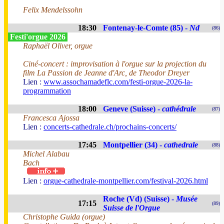
Felix Mendelssohn
18:30
Fontenay-le-Comte (85) -
Nd
(86)
Festi'orgue 2026
Raphaël Oliver, orgue
Ciné-concert : improvisation à l'orgue sur la projection du
film La Passion de Jeanne d'Arc, de Theodor Dreyer
Lien :
www.assochamadeflc.com/festi-orgue-2026-la-
programmation
18:00
Geneve (Suisse) -
cathédrale
(87)
Francesca Ajossa
Lien :
concerts-cathedrale.ch/prochains-concerts/
17:45
Montpellier (34) -
cathedrale
(88)
Michel Alabau
Bach
Lien :
orgue-cathedrale-montpellier.com/festival-2026.html
Roche (Vd) (Suisse) -
Musée
17:15
(89)
Suisse de l'Orgue
Christophe Guida (orgue)