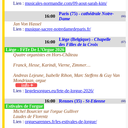
Lien :
musicales-normandie.com/09-aout-sarah-kim/
Paris (75) -
cathédrale Notre-
16:00
(66)
Dame
Jan Von Hassel
Lien :
musique-sacree-notredamedeparis.fr/
Liège (Belgique) -
Chapelle
16:00
(67)
des Filles de la Croix
Liège - FêTe De L’Orgue 2026
Quatre organistes en Hors-Château
Franck, Hesse, Karindi, Vierne, Zimmer…
Andreas Lejeune, Isabelle Rihon, Marc Steffens & Guy Van
Mondriaan, orgue
Lien :
liegelesorgues.eu/fete-de-lorgue-2026/
16:00
Rennes (35) -
St-Etienne
(68)
Estivales de l'orgue
Michel Bourcier sur l'orgue Gulliver
Laudes de Florentz
Lien :
orguesarennes.fr/les-estivales-de-lorgue/