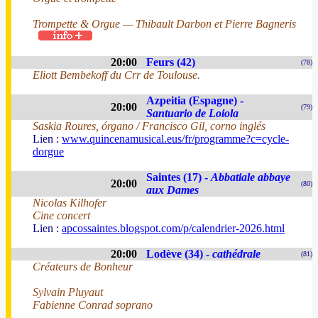
Trompette & Orgue — Thibault Darbon et Pierre Bagneris
20:00
Feurs (42)
(78)
Eliott Bembekoff du Crr de Toulouse.
Azpeitia (Espagne) -
20:00
(79)
Santuario de Loiola
Saskia Roures, órgano / Francisco Gil, corno inglés
Lien :
www.quincenamusical.eus/fr/programme?c=cycle-
dorgue
Saintes (17) -
Abbatiale abbaye
20:00
(80)
aux Dames
Nicolas Kilhofer
Cine concert
Lien :
apcossaintes.blogspot.com/p/calendrier-2026.html
20:00
Lodève (34) -
cathédrale
(81)
Créateurs de Bonheur
Sylvain Pluyaut
Fabienne Conrad soprano