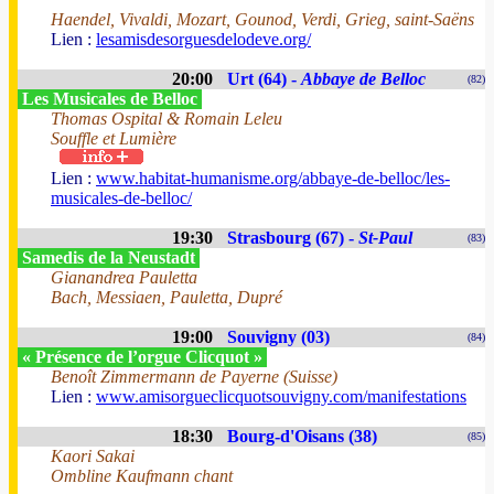
Haendel, Vivaldi, Mozart, Gounod, Verdi, Grieg, saint-Saëns
Lien :
lesamisdesorguesdelodeve.org/
20:00
Urt (64) -
Abbaye de Belloc
(82)
Les Musicales de Belloc
Thomas Ospital & Romain Leleu
Souffle et Lumière
Lien :
www.habitat-humanisme.org/abbaye-de-belloc/les-
musicales-de-belloc/
19:30
Strasbourg (67) -
St-Paul
(83)
Samedis de la Neustadt
Gianandrea Pauletta
Bach, Messiaen, Pauletta, Dupré
19:00
Souvigny (03)
(84)
« Présence de l’orgue Clicquot »
Benoît Zimmermann de Payerne (Suisse)
Lien :
www.amisorgueclicquotsouvigny.com/manifestations
18:30
Bourg-d'Oisans (38)
(85)
Kaori Sakai
Ombline Kaufmann chant