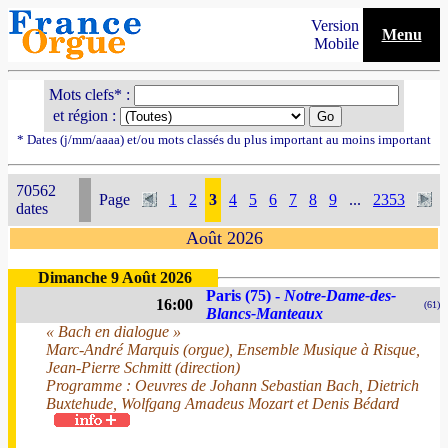
Version
Menu
Mobile
Mots clefs* :
et région :
* Dates (j/mm/aaaa) et/ou mots classés du plus important au moins important
70562
Page
1
2
3
4
5
6
7
8
9
...
2353
dates
Août 2026
Dimanche 9 Août 2026
Paris (75) -
Notre-Dame-des-
16:00
(61)
Blancs-Manteaux
« Bach en dialogue »
Marc-André Marquis (orgue), Ensemble Musique à Risque,
Jean-Pierre Schmitt (direction)
Programme : Oeuvres de Johann Sebastian Bach, Dietrich
Buxtehude, Wolfgang Amadeus Mozart et Denis Bédard