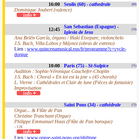
16:00
Senlis (60) -
cathedrale
(69)
Dominique Joubert (valence)
San Sebastian (Espagne) -
12:45
(70)
Iglesia de Iesu
Ana Belén García, órgano / Iñaki Etxepare, violonchelo
J.S. Bach, Villa-Lobos y Máynez (obras de estreno)
Lien :
www.quincenamusical.eus/fr/programme?c=cycle-
dorgue
10:00
Paris (75) -
St-Sulpice
(71)
Audition : Sophie-Véronique Cauchefer-Choplin
J.S. Bach : Choral « En toi est la joie » (45 chorals)
L. Vierne : Cathédrales et Clair de lune (Pièces de fantaisie)
Improvisation
Saint Pons (34) -
cathédrale
(72)
Orgue... & Flûte de Pan
Christine Tranchant (Orgue)
Philippe Emmanuel Haas (Flûte de Pan baroque)
- 12€
Lien :
www.orgue-saint-pons.org/philippe