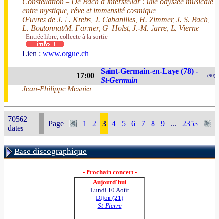
Constellation – De Bach à Interstellar : une odyssée musicale
entre mystique, rêve et immensité cosmique
Œuvres de J. L. Krebs, J. Cabanilles, H. Zimmer, J. S. Bach,
L. Boutonnat/M. Farmer, G, Holst, J.-M. Jarre, L. Vierne
- Entrée libre, collecte à la sortie
Lien :
www.orgue.ch
Saint-Germain-en-Laye (78) -
17:00
(90)
St-Germain
Jean-Philippe Mesnier
70562
Page
1
2
3
4
5
6
7
8
9
...
2353
dates
Base discographique
- Prochain concert -
Aujourd'hui
Lundi 10 Août
Dijon (21)
St-Pierre