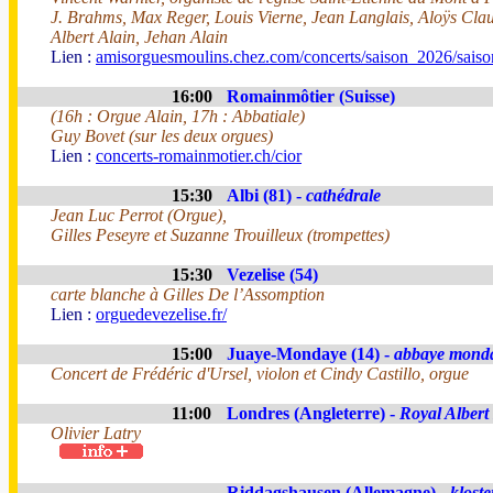
J. Brahms, Max Reger, Louis Vierne, Jean Langlais, Aloÿs Cl
Albert Alain, Jehan Alain
Lien :
amisorguesmoulins.chez.com/concerts/saison_2026/sais
16:00
Romainmôtier (Suisse)
(16h : Orgue Alain, 17h : Abbatiale)
Guy Bovet (sur les deux orgues)
Lien :
concerts-romainmotier.ch/cior
15:30
Albi (81) -
cathédrale
Jean Luc Perrot (Orgue),
Gilles Peseyre et Suzanne Trouilleux (trompettes)
15:30
Vezelise (54)
carte blanche à Gilles De l’Assomption
Lien :
orguedevezelise.fr/
15:00
Juaye-Mondaye (14) -
abbaye mond
Concert de Frédéric d'Ursel, violon et Cindy Castillo, orgue
11:00
Londres (Angleterre) -
Royal Albert
Olivier Latry
Riddagshausen (Allemagne) -
kloste