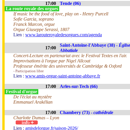
17:00
Tende (06)
La route royale des orgues
If music be the food of love, play on - Henry Purcell
Sofie Garcia, soprano
Franck Marcon, orgue
Orgue Giuseppe Serassi, 1807
Lien :
www.larouteroyaledesorgues.com/agenda
Saint-Antoine-l'Abbaye (38) -
Églis
17:00
Abbatiale
Concert-Lecture en partenariat avec le Festival Textes en l'air.
Improvisations à l'orgue par Nigel Allcoat
Professeur émérite des universités de Cambridge & Oxford
- Participation libre
Lien :
www.amis-orgue-saint-antoine-abbaye.fr
17:00
Arles-sur-Tech (66)
Festival d'orgue
De l'éclat au mystère
Emmanuel Arakélian
17:00
Chambery (73) -
cathédrale
Charlotte Dumas – Lyon
Lien :
amisdelorgue.fr/saison-2026/