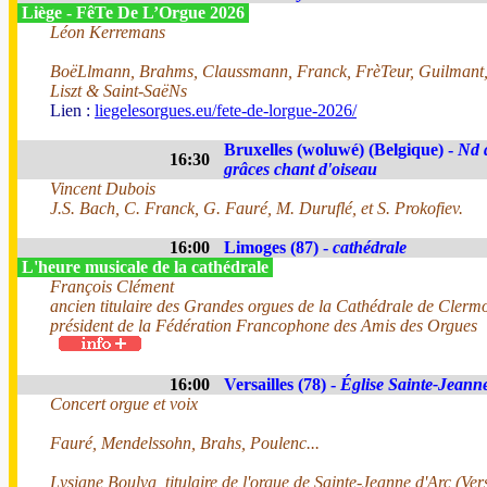
Liège - FêTe De L’Orgue 2026
Léon Kerremans
BoëLlmann, Brahms, Claussmann, Franck, FrèTeur, Guilmant
Liszt & Saint-SaëNs
Lien :
liegelesorgues.eu/fete-de-lorgue-2026/
Bruxelles (woluwé) (Belgique) -
Nd 
16:30
grâces chant d'oiseau
Vincent Dubois
J.S. Bach, C. Franck, G. Fauré, M. Duruflé, et S. Prokofiev.
16:00
Limoges (87) -
cathédrale
L'heure musicale de la cathédrale
François Clément
ancien titulaire des Grandes orgues de la Cathédrale de Clerm
président de la Fédération Francophone des Amis des Orgues
16:00
Versailles (78) -
Église Sainte-Jeann
Concert orgue et voix
Fauré, Mendelssohn, Brahs, Poulenc...
Lysiane Boulva, titulaire de l'orgue de Sainte-Jeanne d'Arc (Vers