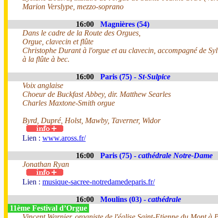
Marion Verslype, mezzo-soprano
16:00
Magnières (54)
Dans le cadre de la Route des Orgues,
Orgue, clavecin et flûte
Christophe Durant à l'orgue et au clavecin, accompagné de Sy
à la flûte à bec.
16:00
Paris (75) -
St-Sulpice
Voix anglaise
Choeur de Buckfast Abbey, dir. Matthew Searles
Charles Maxtone-Smith orgue
Byrd, Dupré, Holst, Mawby, Taverner, Widor
Lien :
www.aross.fr/
16:00
Paris (75) -
cathédrale Notre-Dame
Jonathan Ryan
Lien :
musique-sacree-notredamedeparis.fr/
16:00
Moulins (03) -
cathédrale
11ème Festival d’Orgue
Vincent Warnier, organiste de l'église Saint-Etienne du Mont à 