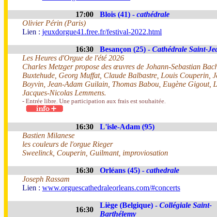
17:00
Blois (41) -
cathédrale
Olivier Périn (Paris)
Lien :
jeuxdorgue41.free.fr/festival-2022.html
16:30
Besançon (25) -
Cathédrale Saint-Je
Les Heures d'Orgue de l'été 2026
Charles Metzger propose des œuvres de Johann-Sebastian Bach
Buxtehude, Georg Muffat, Claude Balbastre, Louis Couperin, 
Boyvin, Jean-Adam Guilain, Thomas Babou, Eugène Gigout, Lo
Jacques-Nicolas Lemmens.
- Entrée libre. Une participation aux frais est souhaitée.
16:30
L'isle-Adam (95)
Bastien Milanese
les couleurs de l'orgue Rieger
Sweelinck, Couperin, Guilmant, improviosation
16:30
Orléans (45) -
cathedrale
Joseph Rassam
Lien :
www.orguescathedraleorleans.com/#concerts
Liège (Belgique) -
Collégiale Saint-
16:30
Barthélemy