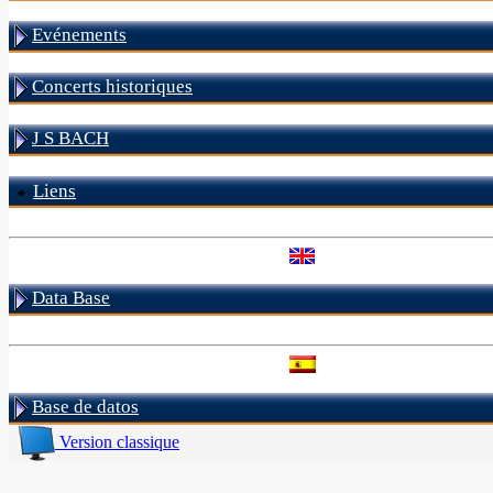
Evénements
Concerts historiques
J S BACH
Liens
Data Base
Base de datos
Version classique