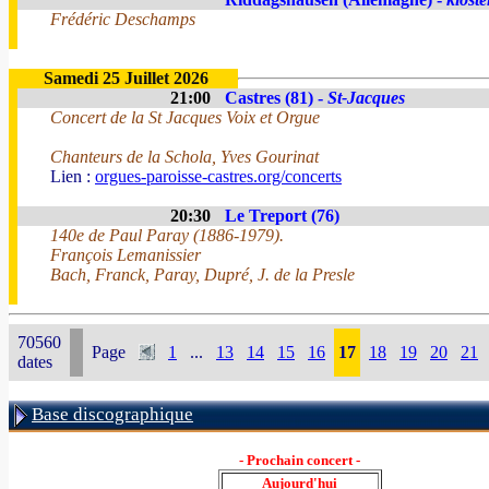
Frédéric Deschamps
Samedi 25 Juillet 2026
21:00
Castres (81) -
St-Jacques
Concert de la St Jacques Voix et Orgue
Chanteurs de la Schola, Yves Gourinat
Lien :
orgues-paroisse-castres.org/concerts
20:30
Le Treport (76)
140e de Paul Paray (1886-1979).
François Lemanissier
Bach, Franck, Paray, Dupré, J. de la Presle
70560
Page
1
...
13
14
15
16
17
18
19
20
21
dates
Base discographique
- Prochain concert -
Aujourd'hui