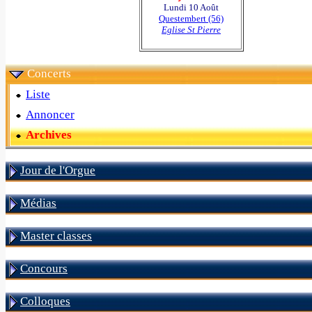
Lundi 10 Août
Questembert (56)
Eglise St Pierre
Concerts
Liste
Annoncer
Archives
Jour de l'Orgue
Médias
Master classes
Concours
Colloques