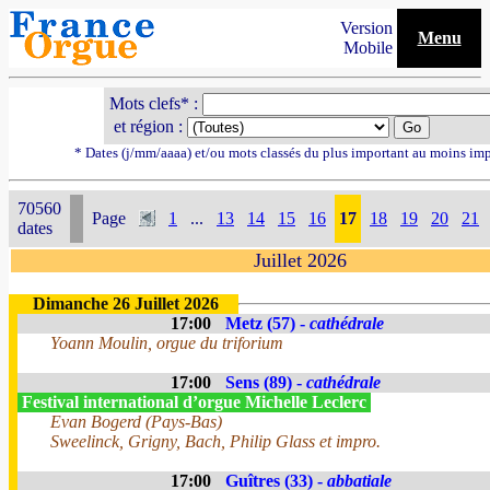
Version
Menu
Mobile
Mots clefs* :
et région :
* Dates (j/mm/aaaa) et/ou mots classés du plus important au moins im
70560
Page
1
...
13
14
15
16
17
18
19
20
21
dates
Juillet 2026
Dimanche 26 Juillet 2026
17:00
Metz (57) -
cathédrale
Yoann Moulin, orgue du triforium
17:00
Sens (89) -
cathédrale
Festival international d’orgue Michelle Leclerc
Evan Bogerd (Pays-Bas)
Sweelinck, Grigny, Bach, Philip Glass et impro.
17:00
Guîtres (33) -
abbatiale