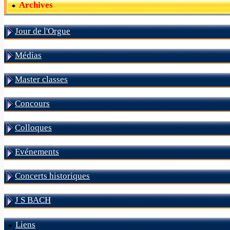
Archives
Jour de l'Orgue
Médias
Master classes
Concours
Colloques
Evénements
Concerts historiques
J S BACH
Liens