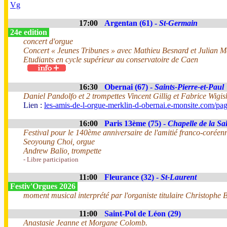
Vg
17:00
Argentan (61) -
St-Germain
24e edition
concert d'orgue
Concert « Jeunes Tribunes » avec Mathieu Besnard et Julian 
Etudiants en cycle supérieur au conservatoire de Caen
16:30
Obernai (67) -
Saints-Pierre-et-Paul
Daniel Pandolfo et 2 trompettes Vincent Gillig et Fabrice Wigis
Lien :
les-amis-de-l-orgue-merklin-d-obernai.e-monsite.com/pa
16:00
Paris 13ème (75) -
Chapelle de la Sal
Festival pour le 140ème anniversaire de l'amitié franco-coréen
Seoyoung Choi, orgue
Andrew Balio, trompette
- Libre participation
11:00
Fleurance (32) -
St-Laurent
Festiv'Orgues 2026
moment musical interprété par l'organiste titulaire Christophe B
11:00
Saint-Pol de Léon (29)
Anastasie Jeanne et Morgane Colomb.