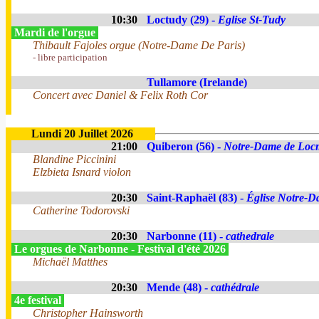
10:30
Loctudy (29) -
Eglise St-Tudy
Mardi de l'orgue
Thibault Fajoles orgue (Notre-Dame De Paris)
- libre participation
Tullamore (Irelande)
Concert avec Daniel & Felix Roth Cor
Lundi 20 Juillet 2026
21:00
Quiberon (56) -
Notre-Dame de Loc
Blandine Piccinini
Elzbieta Isnard violon
20:30
Saint-Raphaël (83) -
Église Notre-Da
Catherine Todorovski
20:30
Narbonne (11) -
cathedrale
Le orgues de Narbonne - Festival d'été 2026
Michaël Matthes
20:30
Mende (48) -
cathédrale
4e festival
Christopher Hainsworth