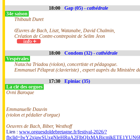
18:00
Gap (05) -
cathédrale
34e saison
Thibault Duret
Œuvres de Bach, Liszt, Watanabe, David Chalmin,
Création de Contre-contrepoint de Selim Jeon
18:00
Condom (32) -
cathédrale
Vespérales
Natacha Triadou (violon), concertiste et pédagogue.
Emmanuel Pélaprat (clavieriste) , expert auprès du Ministère de
17:30
Epiniac (35)
La clé des orgues
Ovni Baroque
Emmanuelle Dauvin
(violon et pédalier d'orgue)
Oeuvres de Bach, Biber, Westhoff
Lien :
www.orguesdoldebretagne.fr/festival-2026/?
fbclid=IwY2xjawSUxgNleHRuA2FlbQIxMABicmlkETE1Y