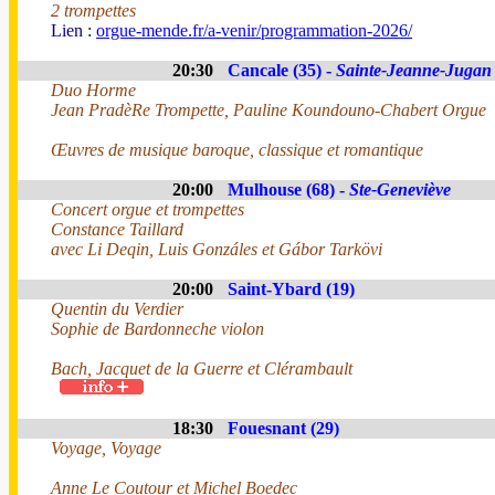
2 trompettes
Lien :
orgue-mende.fr/a-venir/programmation-2026/
20:30
Cancale (35) -
Sainte-Jeanne-Jugan
Duo Horme
Jean PradèRe Trompette, Pauline Koundouno-Chabert Orgue
Œuvres de musique baroque, classique et romantique
20:00
Mulhouse (68) -
Ste-Geneviève
Concert orgue et trompettes
Constance Taillard
avec Li Deqin, Luis Gonzáles et Gábor Tarkövi
20:00
Saint-Ybard (19)
Quentin du Verdier
Sophie de Bardonneche violon
Bach, Jacquet de la Guerre et Clérambault
18:30
Fouesnant (29)
Voyage, Voyage
Anne Le Coutour et Michel Boedec