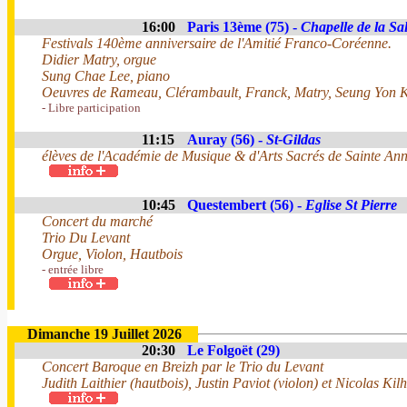
16:00
Paris 13ème (75) -
Chapelle de la Sal
Festivals 140ème anniversaire de l'Amitié Franco-Coréenne.
Didier Matry, orgue
Sung Chae Lee, piano
Oeuvres de Rameau, Clérambault, Franck, Matry, Seung Yon K
- Libre participation
11:15
Auray (56) -
St-Gildas
élèves de l'Académie de Musique & d'Arts Sacrés de Sainte An
10:45
Questembert (56) -
Eglise St Pierre
Concert du marché
Trio Du Levant
Orgue, Violon, Hautbois
- entrée libre
Dimanche 19 Juillet 2026
20:30
Le Folgoët (29)
Concert Baroque en Breizh par le Trio du Levant
Judith Laithier (hautbois), Justin Paviot (violon) et Nicolas Kilh