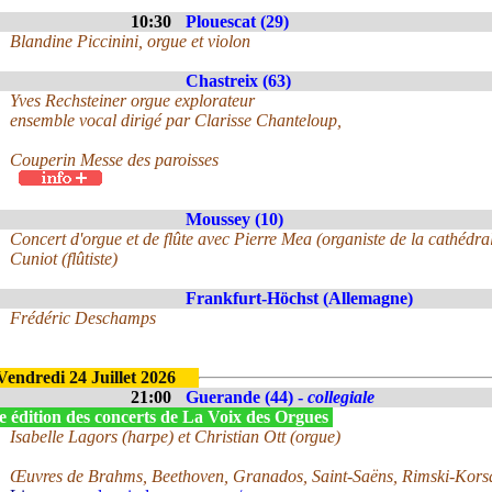
10:30
Plouescat (29)
Blandine Piccinini, orgue et violon
Chastreix (63)
Yves Rechsteiner orgue explorateur
ensemble vocal dirigé par Clarisse Chanteloup,
Couperin Messe des paroisses
Moussey (10)
Concert d'orgue et de flûte avec Pierre Mea (organiste de la cathédr
Cuniot (flûtiste)
Frankfurt-Höchst (Allemagne)
Frédéric Deschamps
Vendredi 24 Juillet 2026
21:00
Guerande (44) -
collegiale
e édition des concerts de La Voix des Orgues
Isabelle Lagors (harpe) et Christian Ott (orgue)
Œuvres de Brahms, Beethoven, Granados, Saint-Saëns, Rimski-Kors