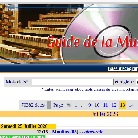
Base discogra
Mots clefs* :
et région :
* Dates (j/mm/aaaa) et/ou mots classés du plus important
70382 dates
Page
1
...
9
10
11
12
13
14
Juillet 2026
Samedi 25 Juillet 2026
12:15
Moulins (03) -
cathédrale
ème Festival d’Orgue