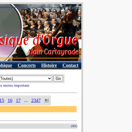
phique
Concerts
Histoire
Contact
 au moins important
15
16
17
...
2347
(361)