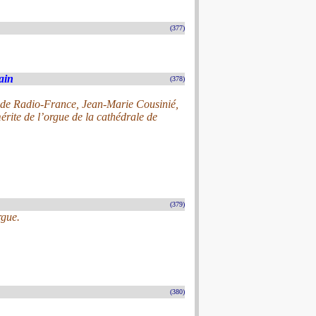
(377)
ain
(378)
e de Radio-France, Jean-Marie Cousinié,
érite de l’orgue de la cathédrale de
(379)
rgue.
(380)