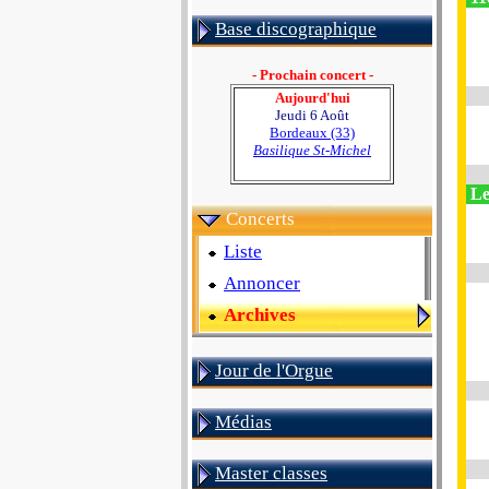
Base discographique
- Prochain concert -
Aujourd'hui
Jeudi 6 Août
Bordeaux (33)
Basilique St-Michel
Le
Concerts
Liste
Annoncer
Archives
Jour de l'Orgue
Médias
Master classes