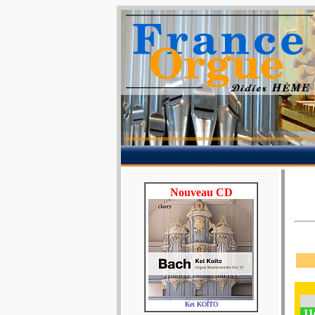
Nouveau CD
Kei KOÏTO
11