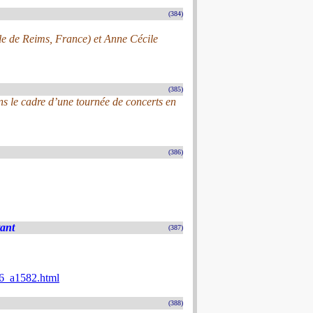
(384)
ale de Reims, France) et Anne Cécile
(385)
s le cadre d’une tournée de concerts en
(386)
tant
(387)
026_a1582.html
(388)