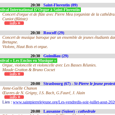
20:30
Saint-Florentin (89)
tival International D’Orgue à Saint-Florentin
Concert d'orgue et de flûte avec Pierre Mea (organiste de la cathédr
Cuniot (flûtiste)
20:30
Roscoff (29)
Concert de musique baroque par un ensemble de jeunes étudiants dan
Bretagne.
Violons, Haut Bois et orgue.
20:30
Guimiliau (29)
stival « Les Enclos en Musique »
Orgue, violoncelle et violoncelle avec Les Basses Réunies.
Maude Gratton & Bruno Cocset
20:00
Strasbourg (67) -
St-Pierre le jeune protes
Anne-Gaëlle Chanon
Œuvres de N. Grigny, J.S. Bach, G.Fauré, J. Alain
Lien :
www.saintpierrelejeune.org/Les-vendredis-soir-juillet-aout-2
20:00
Lausanne (Suisse) -
cathedrale