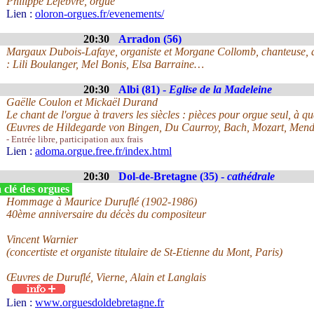
Philippe Lefebvre, orgue
Lien :
oloron-orgues.fr/evenements/
20:30
Arradon (56)
Margaux Dubois-Lafaye, organiste et Morgane Collomb, chanteuse, d
: Lili Boulanger, Mel Bonis, Elsa Barraine…
20:30
Albi (81) -
Eglise de la Madeleine
Gaëlle Coulon et Mickaël Durand
Le chant de l'orgue à travers les siècles : pièces pour orgue seul, à q
Œuvres de Hildegarde von Bingen, Du Caurroy, Bach, Mozart, Mend
- Entrée libre, participation aux frais
Lien :
adoma.orgue.free.fr/index.html
20:30
Dol-de-Bretagne (35) -
cathédrale
 clé des orgues
Hommage à Maurice Duruflé (1902-1986)
40ème anniversaire du décès du compositeur
Vincent Warnier
(concertiste et organiste titulaire de St-Etienne du Mont, Paris)
Œuvres de Duruflé, Vierne, Alain et Langlais
Lien :
www.orguesdoldebretagne.fr