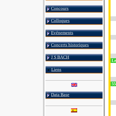
Concours
Colloques
Evénements
Concerts historiques
J S BACH
Le
Liens
55e
Data Base