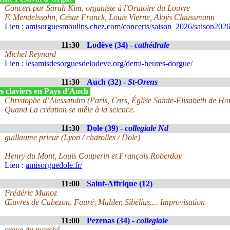
Concert par Sarah Kim, organiste à l'Oratoire du Louvre
F. Mendelssohn, César Franck, Louis Vierne, Aloÿs Claussmann
Lien :
amisorguesmoulins.chez.com/concerts/saison_2026/saison2026
11:30
Lodève (34) -
cathédrale
Michel Reynard
Lien :
lesamisdesorguesdelodeve.org/demi-heures-dorgue/
11:30
Auch (32) -
St-Orens
s claviers en Pays d'Auch
Christophe d’Alessandro (Paris, Cnrs, Église Sainte-Elisabeth de Ho
Quand La création se mêle à la science.
11:30
Dole (39) -
collegiale Nd
guillaume prieur (Lyon / charolles / Dole)
Henry du Mont, Louis Couperin et François Roberday
Lien :
amisorguedole.fr/
11:00
Saint-Affrique (12)
Frédéric Munoz
Œuvres de Cabezon, Fauré, Mahler, Sibélius.... Improvisation
11:00
Pezenas (34) -
collegiale
orgue du marché