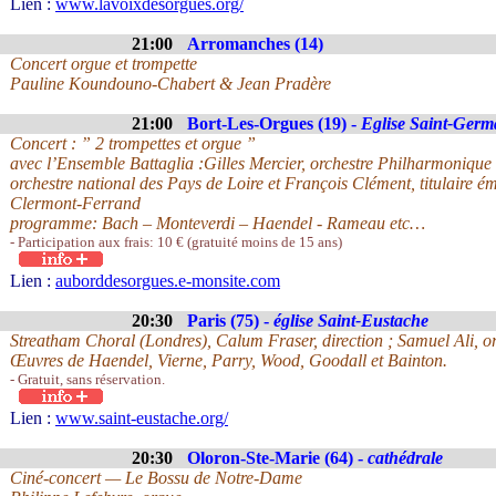
Lien :
www.lavoixdesorgues.org/
21:00
Arromanches (14)
Concert orgue et trompette
Pauline Koundouno-Chabert & Jean Pradère
21:00
Bort-Les-Orgues (19) -
Eglise Saint-Germ
Concert : ” 2 trompettes et orgue ”
avec l’Ensemble Battaglia :Gilles Mercier, orchestre Philharmoniqu
orchestre national des Pays de Loire et François Clément, titulaire ém
Clermont-Ferrand
programme: Bach – Monteverdi – Haendel - Rameau etc…
- Participation aux frais: 10 € (gratuité moins de 15 ans)
Lien :
auborddesorgues.e-monsite.com
20:30
Paris (75) -
église Saint-Eustache
Streatham Choral (Londres), Calum Fraser, direction ; Samuel Ali, o
Œuvres de Haendel, Vierne, Parry, Wood, Goodall et Bainton.
- Gratuit, sans réservation.
Lien :
www.saint-eustache.org/
20:30
Oloron-Ste-Marie (64) -
cathédrale
Ciné-concert — Le Bossu de Notre-Dame