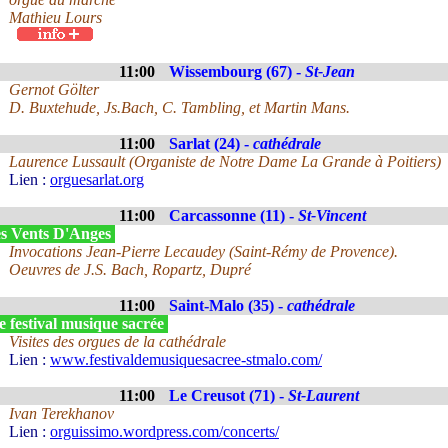
Mathieu Lours
11:00
Wissembourg (67) -
St-Jean
Gernot Gölter
D. Buxtehude, Js.Bach, C. Tambling, et Martin Mans.
11:00
Sarlat (24) -
cathédrale
Laurence Lussault (Organiste de Notre Dame La Grande à Poitiers)
Lien :
orguesarlat.org
11:00
Carcassonne (11) -
St-Vincent
s Vents D'Anges
Invocations Jean-Pierre Lecaudey (Saint-Rémy de Provence).
Oeuvres de J.S. Bach, Ropartz, Dupré
11:00
Saint-Malo (35) -
cathédrale
 festival musique sacrée
Visites des orgues de la cathédrale
Lien :
www.festivaldemusiquesacree-stmalo.com/
11:00
Le Creusot (71) -
St-Laurent
Ivan Terekhanov
Lien :
orguissimo.wordpress.com/concerts/