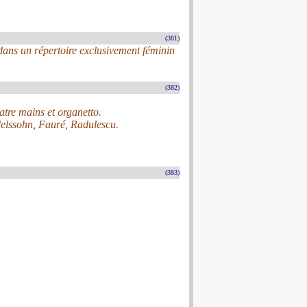
(381)
ans un répertoire exclusivement féminin
(382)
uatre mains et organetto.
elssohn, Fauré, Radulescu.
(383)