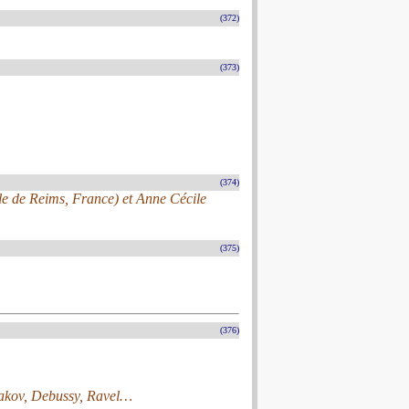
(372)
(373)
(374)
ale de Reims, France) et Anne Cécile
(375)
(376)
akov, Debussy, Ravel…