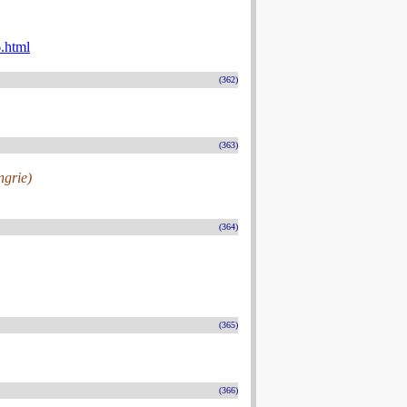
.html
(362)
(363)
ngrie)
(364)
(365)
(366)