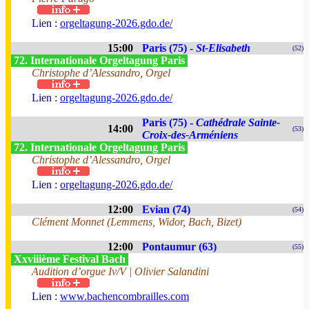
Lien :
orgeltagung-2026.gdo.de/
15:00
Paris (75) -
St-Elisabeth
(52)
72. Internationale Orgeltagung Paris
Christophe d’Alessandro, Orgel
Lien :
orgeltagung-2026.gdo.de/
Paris (75) -
Cathédrale Sainte-
14:00
(53)
Croix-des-Arméniens
72. Internationale Orgeltagung Paris
Christophe d’Alessandro, Orgel
Lien :
orgeltagung-2026.gdo.de/
12:00
Evian (74)
(54)
Clément Monnet (Lemmens, Widor, Bach, Bizet)
12:00
Pontaumur (63)
(55)
Xxviiième Festival Bach
Audition d’orgue Iv/V | Olivier Salandini
Lien :
www.bachencombrailles.com