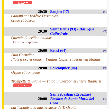
20:30
Saujon (17)
(37)
Guilain et Frédéric Desenclos
orgue et basson
Saint Denis (93) -
Basilique
20:30
(38)
Cathédrale
Quentin Guerillot, titulaire
- Libre participation
20:00
Beost (64)
(39)
Duo Corneline
Flûte à bec et orgue – Pauline Cazier et Sébastien Maigne
20:00
Forcalquier (04)
(40)
Orgue et trompette
Trompette & Orgue — Thibault Darbon et Pierre Bagneris
San Sebastian (Espagne) -
20:00
Basílica de Santa María del
(41)
Coro
participants à la masterclasse de T. Ospital