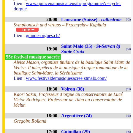
Lien :
www.quincenamusical.eus/fr/programme?c=cycle-
dorgue
20:00
Lausanne (Suisse) -
cathedrale
(42)
Symphonisch und virtuos – Przemyslaw Kapitula
Lien :
grandesorgues.ch/
Saint-Malo (35) -
St-Servan à)
19:00
(43)
Sante Croix
55e festival musique sacrée
Alvise Mason, organiste titulaire de la basilique Saint-Marc de
Venise. Il interpètera de la musique d'orgue romantique de la
basilique Saint-Marc, la Sérénissime
Lien :
www.festivaldemusiquesacree-stmalo.com/
18:30
Voiron (38)
(44)
Kaori Sakai, Professeur d’orgue au conservatoire de Lucé
Victor Rodriguez, Professeur de Tuba au conservatoire de
Melun
18:00
Argentière (74)
(45)
Gregoire Rolland
17:00
Guimiliau (29)
(46)