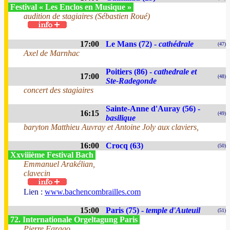
Festival « Les Enclos en Musique »
audition de stagiaires (Sébastien Roué)
17:00
Le Mans (72) -
cathédrale
(47)
Axel de Marnhac
Poitiers (86) -
cathedrale et
17:00
(48)
Ste-Radegonde
concert des stagiaires
Sainte-Anne d'Auray (56) -
16:15
(49)
basilique
baryton Matthieu Auvray et Antoine Joly aux claviers,
16:00
Crocq (63)
(50)
Xxviiième Festival Bach
Emmanuel Arakélian,
clavecin
Lien :
www.bachencombrailles.com
15:00
Paris (75) -
temple d'Auteuil
(51)
72. Internationale Orgeltagung Paris
Pierre Farago