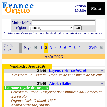
Version
Menu
Mobile
Mots clefs* :
et région :
* Dates (j/mm/aaaa) et/ou mots classés du plus important au moins important
70469
Page
1
2
3
4
5
6
7
8
9
...
2349
dates
Août 2026
Vendredi 7 Août 2026
21:00
bayeux (14) -
cathédrale
(31)
Alessendro La Ciacera, Organiste de la basilique de Lisieux
21:00
Airole (Italie)
(32)
La route royale des orgues
Percorsi d'Europa: Trasformazioni stilistiche dal Barocco al
Xix secolo
Organo Carlo Giuliani, 1837
Andrea Verrando, organo