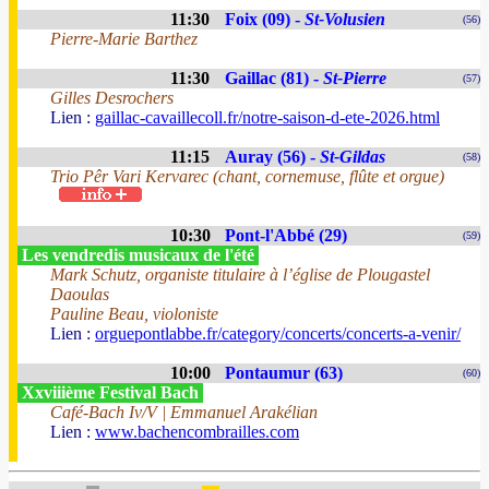
11:30
Foix (09) -
St-Volusien
(56)
Pierre-Marie Barthez
11:30
Gaillac (81) -
St-Pierre
(57)
Gilles Desrochers
Lien :
gaillac-cavaillecoll.fr/notre-saison-d-ete-2026.html
11:15
Auray (56) -
St-Gildas
(58)
Trio Pêr Vari Kervarec (chant, cornemuse, flûte et orgue)
10:30
Pont-l'Abbé (29)
(59)
Les vendredis musicaux de l'été
Mark Schutz, organiste titulaire à l’église de Plougastel
Daoulas
Pauline Beau, violoniste
Lien :
orguepontlabbe.fr/category/concerts/concerts-a-venir/
10:00
Pontaumur (63)
(60)
Xxviiième Festival Bach
Café-Bach Iv/V | Emmanuel Arakélian
Lien :
www.bachencombrailles.com