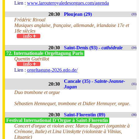
Lien :
www.larouteroyaledesorgues.com/agenda
20:30
Ploujean (29)
(33)
Frédéric Rivoal
Musiques anglaise, française, allemande, irlandaise 17e et
18e siècles
20:30
Saint-Denis (93) -
cathédrale
(34)
72. Internationale Orgeltagung Paris
Quentin Guérillot
Lien :
orgeltagung-2026.gdo.de/
Cancale (35) -
Sainte-Jeanne-
20:30
(35)
Jugan
Duo trombone et orgue
Sébastien Hennequet, trombone et Didier Hennuyer, orgue.
20:30
Saint-Florentin (89)
(36)
Festival International D’Orgue à Saint-Florentin
Concert d'orgue et violon avec Marco Ruggeri (organiste à
Crémone, Italie) et Lina Uinskytte (violoniste à Vilnius,
Lituanie)