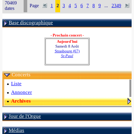
70469
Page
1
2
3
4
5
6
7
8
9
...
2349
dates
Base discographique
- Prochain concert -
Aujourd'hui
Samedi 8 Août
Strasbourg (67)
St-Paul
Concerts
Liste
Annoncer
Archives
Jour de l'Orgue
Médias