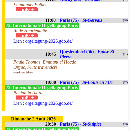
Emmanuel Pottier
11:00
Paris (75) -
St-Gervais
(80)
72. Internationale Orgeltagung Paris
Aude Heurtematte
Lien :
orgeltagung-2026.gdo.de/
Questembert (56) -
Eglise St
10:45
(81)
Pierre
Paula Thomas, Emmanuel Hocde
Orgue, Flute traversière
- entrée libre
10:00
Paris (75) -
St-Louis en l'Île
(82)
72. Internationale Orgeltagung Paris
Benjamin Alard
Lien :
orgeltagung-2026.gdo.de/
Dimanche 2 Août 2026
20:30
Paris (75) -
St-Sulpice
(83)
72. Internationale Orgeltagung Paris