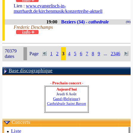
Lien :
www.evangelisch-in-
murrhardt.de/kirchenmusik/konzertreihe-aktuell
19:00
Beziers (34) -
cathedrale
(90)
Frederic Deschamps
70379
Page
1
2
3
4
5
6
7
8
9
...
2346
dates
Base discographique
- Prochain concert -
Aujourd'hui
Jeudi 6 Août
Gand (Belgique)
Cathédrale Saint Bavon
Concerts
Liste