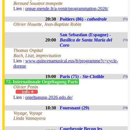
Bernard Soustrot trompette
Lien :
orgue-mende.fr/a-venir/programmation-2026/
20:30
Poitiers (86) -
cathedrale
(71)
Olivier Houette, Jean-Baptiste Robin
San Sebastian (Espagne) -
20:00
Basílica de Santa María del
(72)
Coro
Thomas Ospital
Bach, Liszt, improvisation
Lien :
www.quincenamusical.eus/fr/programme?c=cycle-
dorgue
19:00
Paris (75) -
Ste-Clotilde
(73)
72. Internationale Orgeltagung Paris
Olivier Penin
Lien :
orgeltagung-2026.gdo.de/
18:30
Fouesnant (29)
(74)
Voyage, Voyage
Linda Vannayova
Courbevoie Becon les