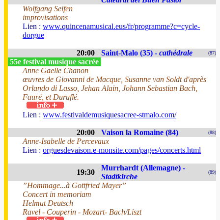
Wolfgang Seifen
improvisations
Lien :
www.quincenamusical.eus/fr/programme?c=cycle-
dorgue
20:00
Saint-Malo (35) -
cathédrale
(87)
55e festival musique sacrée
Anne Gaelle Chanon
œuvres de Giovanni de Macque, Susanne van Soldt d'après
Orlando di Lasso, Jehan Alain, Johann Sebastian Bach,
Fauré, et Duruflé.
Lien :
www.festivaldemusiquesacree-stmalo.com/
20:00
Vaison la Romaine (84)
(88)
Anne-Isabelle de Percevaux
Lien :
orguesdevaison.e-monsite.com/pages/concerts.html
Murrhardt (Allemagne) -
19:30
(89)
Stadtkirche
”Hommage...à Gottfried Mayer”
Concert in memoriam
Helmut Deutsch
Ravel - Couperin - Mozart- Bach/Liszt