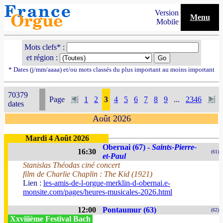
Version
Menu
Mobile
Mots clefs* :
et région :
* Dates (j/mm/aaaa) et/ou mots classés du plus important au moins important
70379
Page
1
2
3
4
5
6
7
8
9
...
2346
dates
Août 2026
Mardi 4 Août 2026
Obernai (67) -
Saints-Pierre-
16:30
(61)
et-Paul
Stanislas Théodas ciné concert
film de Charlie Chaplin : The Kid (1921)
Lien :
les-amis-de-l-orgue-merklin-d-obernai.e-
monsite.com/pages/heures-musicales-2026.html
12:00
Pontaumur (63)
(62)
Xxviiième Festival Bach