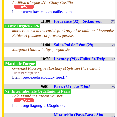
Audition d’orgue I/V | Cindy Castillo
Lien :
www.bachencombrailles.com
11:00
Fleurance (32) -
St-Laurent
(63)
Festiv'Orgues 2026
moment musical interprété par l'organiste titulaire Christophe
Buhler et plusieurs organistes gersois.
11:00
Saint-Pol de Léon (29)
(64)
Margaux Dubois-Lafaye, organiste
10:30
Loctudy (29) -
Eglise St-Tudy
(65)
Mardi de l'orgue
Gwenaël Riou orgue (Loctudy et Sylviain Pias Chant
- libre Participation
Lien :
orgue.egliseloctudy.free.fr/
9:00
Paris (75) -
La Trinté
(66)
72. Internationale Orgeltagung Paris
Loïc Mallié et Carolyn Shuster
Lien :
orgeltagung-2026.gdo.de/
Maastricht (Pays-Bas) -
Sint-