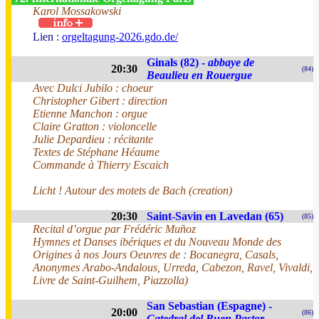
Karol Mossakowski
Lien :
orgeltagung-2026.gdo.de/
Ginals (82) -
abbaye de
20:30
(84)
Beaulieu en Rouergue
Avec Dulci Jubilo : choeur
Christopher Gibert : direction
Etienne Manchon : orgue
Claire Gratton : violoncelle
Julie Depardieu : récitante
Textes de Stéphane Héaume
Commande à Thierry Escaich
Licht ! Autour des motets de Bach (creation)
20:30
Saint-Savin en Lavedan (65)
(85)
Recital d’orgue par Frédéric Muñoz
Hymnes et Danses ibériques et du Nouveau Monde des
Origines à nos Jours Oeuvres de : Bocanegra, Casals,
Anonymes Arabo-Andalous, Urreda, Cabezon, Ravel, Vivaldi,
Livre de Saint-Guilhem, Piazzolla)
San Sebastian (Espagne) -
20:00
(86)
Catedral del Buen Pastor