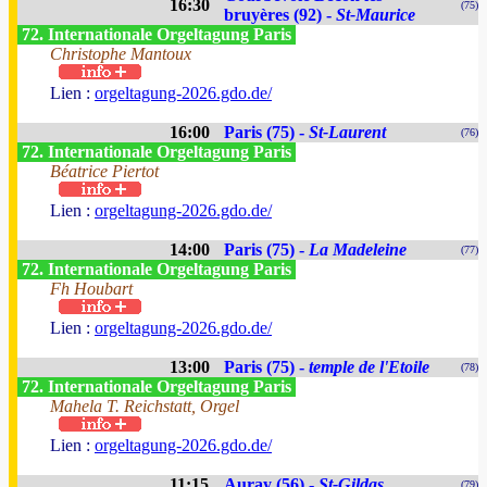
16:30
(75)
bruyères (92) -
St-Maurice
72. Internationale Orgeltagung Paris
Christophe Mantoux
Lien :
orgeltagung-2026.gdo.de/
16:00
Paris (75) -
St-Laurent
(76)
72. Internationale Orgeltagung Paris
Béatrice Piertot
Lien :
orgeltagung-2026.gdo.de/
14:00
Paris (75) -
La Madeleine
(77)
72. Internationale Orgeltagung Paris
Fh Houbart
Lien :
orgeltagung-2026.gdo.de/
13:00
Paris (75) -
temple de l'Etoile
(78)
72. Internationale Orgeltagung Paris
Mahela T. Reichstatt, Orgel
Lien :
orgeltagung-2026.gdo.de/
11:15
Auray (56) -
St-Gildas
(79)