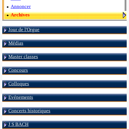
Annoncer
Archives
Jour de l'Orgue
Médias
Master classes
Concours
Colloques
Evénements
Concerts historiques
J S BACH