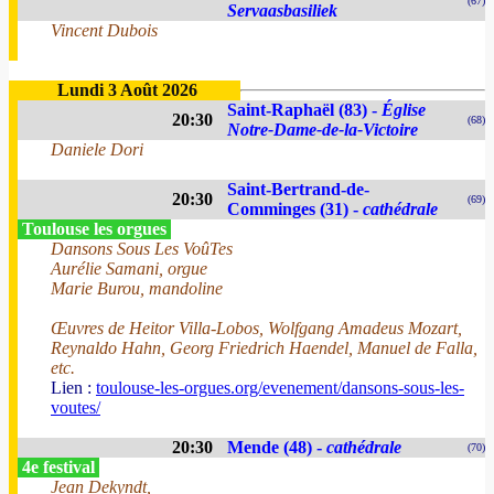
(67)
Servaasbasiliek
Vincent Dubois
Lundi 3 Août 2026
Saint-Raphaël (83) -
Église
20:30
(68)
Notre-Dame-de-la-Victoire
Daniele Dori
Saint-Bertrand-de-
20:30
(69)
Comminges (31) -
cathédrale
Toulouse les orgues
Dansons Sous Les VoûTes
Aurélie Samani, orgue
Marie Burou, mandoline
Œuvres de Heitor Villa-Lobos, Wolfgang Amadeus Mozart,
Reynaldo Hahn, Georg Friedrich Haendel, Manuel de Falla,
etc.
Lien :
toulouse-les-orgues.org/evenement/dansons-sous-les-
voutes/
20:30
Mende (48) -
cathédrale
(70)
4e festival
Jean Dekyndt,