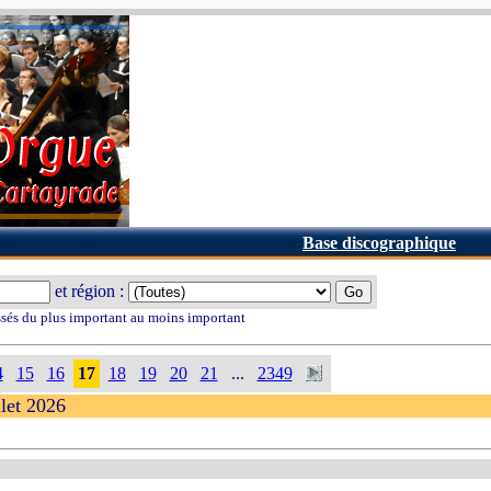
Base discographique
et région :
ssés du plus important au moins important
4
15
16
17
18
19
20
21
...
2349
llet 2026