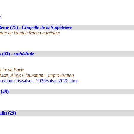
g
3ème (75) -
Chapelle de la Salpêtrière
aire de l'amitié franco-coréenne
 (03) -
cathédrale
eur de Paris
Liszt, Aloÿs Claussmann, improvisation
om/concerts/saison_2026/saison2026.html
(29)
lin (29)