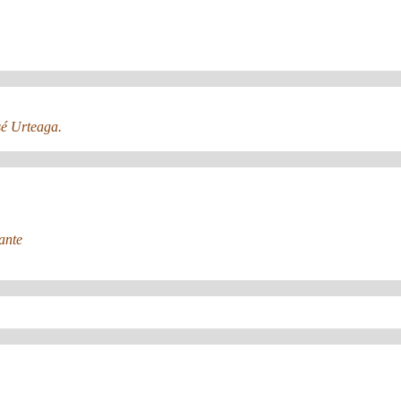
sé Urteaga.
ante