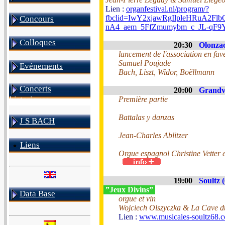
Lien :
organfestival.nl/program/?
fbclid=IwY2xjawRgIlpleHRuA2
Concours
nA4_aem_5FfZmumybm_c_JL-qF9
Colloques
20:30
Olonzac
lancement de l'association en fave
Samuel Poujade
Evénements
Bach, Liszt, Widor, Boëllmann
Concerts
20:00
Grandvi
Première partie
historiques
Battalas y danzas
J S BACH
Jean-Charles Ablitzer
Liens
Orgue espagnol Christine Vetter 
19:00
Soultz 
”Jeux Divins”
Data Base
orgue et vin
Wojciech Olszyczka & La Cave d
Lien :
www.musicales-soultz68.co