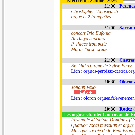
Mercredi 22 Juillet 2026
21:00
Pezenas
Christopher Hainsworth
orgue et 2 trompettes
21:00
Sarranc
concert Trio Eufonia
Al Touya soprano
P. Pages trompette
Marc Chiron orgue
21:00
Castres
RéCital d'Orgue de Sylvie Perez
Lien :
orgues-paroisse-castres.org
20:30
Oloron-
Johann Vexo
Lien :
oloron-orgues.fr/evenement
20:30
Rodez (
Les orgues chantent au coeur de 
Ensemble «Cantate Domino» (C
Quatuor vocal masculin et orgue 
Musique sacrée de la Renaissance