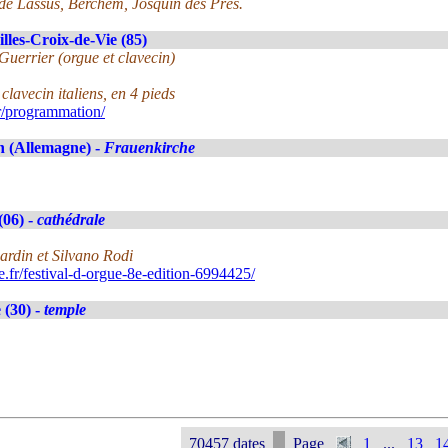
de Lassus, Berchem, Josquin des Prés.
illes-Croix-de-Vie (85)
uerrier (orgue et clavecin)
clavecin italiens, en 4 pieds
r/programmation/
 (Allemagne) -
Frauenkirche
(06) -
cathédrale
ardin et Silvano Rodi
fr/festival-d-orgue-8e-edition-6994425/
(30) -
temple
70457 dates
Page
1
...
13
1