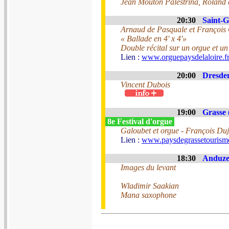
Jean Mouton Palestrina, Roland 
20:30
Saint-G
Arnaud de Pasquale et François G
« Ballade en 4' x 4'»
Double récital sur un orgue et un 
Lien :
www.orguepaysdelaloire.f
20:00
Dresden
Vincent Dubois
19:00
Grasse 
8e Festival d'orgue
Galoubet et orgue - François Duj
Lien :
www.paysdegrassetourisme.
18:30
Anduze 
Images du levant
Wladimir Saakian
Mana saxophone