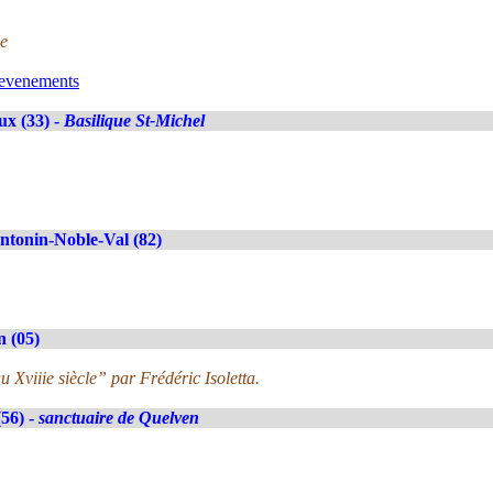
ue
/evenements
x (33) -
Basilique St-Michel
ntonin-Noble-Val (82)
 (05)
Xviiie siècle” par Frédéric Isoletta.
56) -
sanctuaire de Quelven