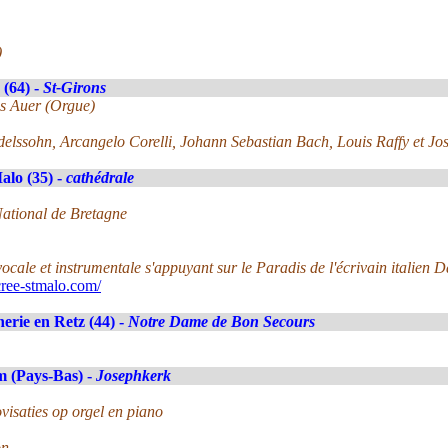
)
(64) -
St-Girons
as Auer (Orgue)
ndelssohn, Arcangelo Corelli, Johann Sebastian Bach, Louis Raffy et Jo
alo (35) -
cathédrale
National de Bretagne
ocale et instrumentale s'appuyant sur le Paradis de l'écrivain italien D
ree-stmalo.com/
erie en Retz (44) -
Notre Dame de Bon Secours
 (Pays-Bas) -
Josephkerk
visaties op orgel en piano
on