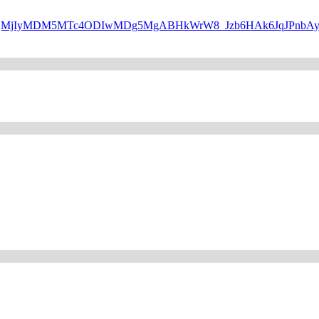
WQQMjIyMDM5MTc4ODIwMDg5MgABHkWrW8_Jzb6HAk6JqJPnbAyP