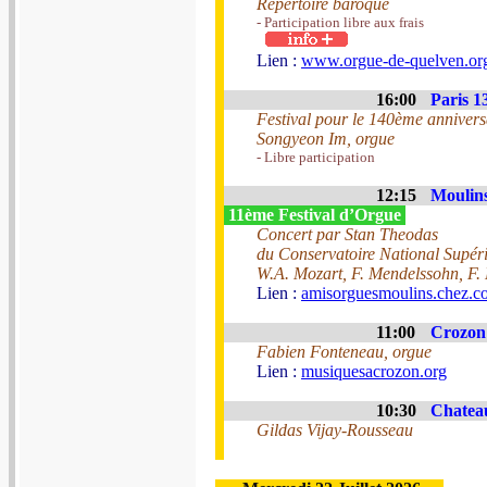
Répertoire baroque
- Participation libre aux frais
Lien :
www.orgue-de-quelven.or
16:00
Paris 1
Festival pour le 140ème annivers
Songyeon Im, orgue
- Libre participation
12:15
Moulins
11ème Festival d’Orgue
Concert par Stan Theodas
du Conservatoire National Supéri
W.A. Mozart, F. Mendelssohn, F. 
Lien :
amisorguesmoulins.chez.c
11:00
Crozon 
Fabien Fonteneau, orgue
Lien :
musiquesacrozon.org
10:30
Chateau
Gildas Vijay-Rousseau