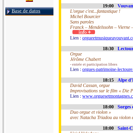
19:00
Vouvant
Base de datos
L'orgue c'est...fantastique !
Michel Bourcier
Sans paroles
Franck – Mendelssohn – Vierne 
Lien :
orgueetmusiqueavouvant.
18:30
Lectour
Orgue
Jérôme Chabert
- entrée et participation libres
Lien :
orgues-patrimoine-lectoure.
18:15
Alpe d'
David Cassan, orgue
Improvisations sur le film « Die 
Lien :
www.orguesetmontagnes.
18:00
Sorges 
Duo orgue et violon »
avec Natacha Triadou au violon e
18:00
Saint-C