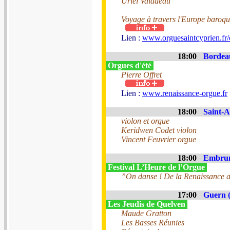
Uriel Valadeau
Voyage à travers l'Europe baroq
Lien :
www.orguesaintcyprien.fr
18:00
Bordeau
Orgues d'été
Pierre Offret
Lien :
www.renaissance-orgue.fr
18:00
Saint-A
violon et orgue
Keridwen Codet violon
Vincent Feuvrier orgue
18:00
Embrun
Festival L’Heure de l’Orgue
”On danse ! De la Renaissance au 
17:00
Guern (
Les Jeudis de Quelven
Maude Gratton
Les Basses Réunies