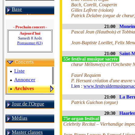
Bach, Corelli, Couperin
Base
Gilles Lefèvre (violon)
Patrick Delabre (orgue de chœur
discographique
21:00
Monein 
- Prochain concert -
Pascal Jean (Hautbois) et Tobbi
Aujourd'hui
Samedi 8 Août
Jean-Baptiste Loeillet, Felix Me
Pontaumur (63)
21:00
Saint-M
55e festival musique sacrée
Concerts
chœur Mélisme(s) et l'Orchestre 
Liste
Fauré Requiem
Annoncer
P. Hersant création d'une œuvre v
Lien :
www.festivaldemusiquesac
Archives
21:00
La Bern
Patrick Guichon (orgue)
Jour de l'Orgue
20:30
Haarlem
Médias
75e organ festival
Celebrity Recital – Vierhandige impro
Master classes
Jean-Pierre Leguay & Samuel Liége