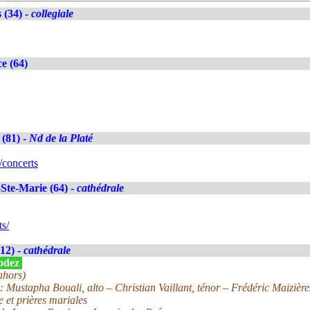
 (34) -
collegiale
e (64)
 (81) -
Nd de la Platé
/concerts
Ste-Marie (64) -
cathédrale
s/
12) -
cathédrale
Rodez
ahors)
: Mustapha Bouali, alto – Christian Vaillant, ténor – Frédéric Maiziè
 et prières mariales