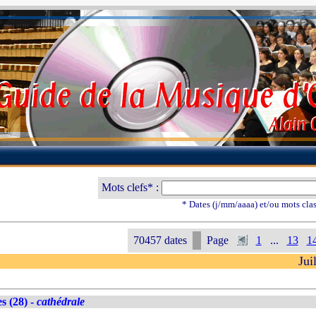
Mots clefs* :
* Dates (j/mm/aaaa) et/ou mots cla
70457 dates
Page
1
...
13
1
Jui
s (28) -
cathédrale