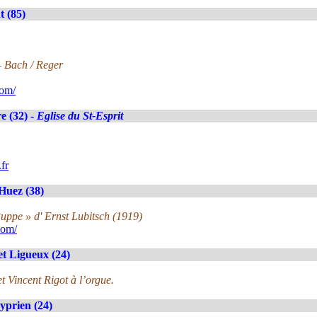
 (85)
– Bach / Reger
com/
e (32) -
Eglise du St-Esprit
fr
Huez (38)
Puppe » d' Ernst Lubitsch (1919)
com/
et Ligueux (24)
t Vincent Rigot à l’orgue.
yprien (24)