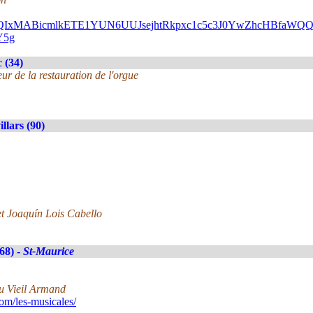
FlbQIxMABicmlkETE1YUN6UUJsejhtRkpxc1c5c3J0YwZhcHBfa
Y5g
 (34)
ur de la restauration de l'orgue
llars (90)
et Joaquín Lois Cabello
(68) -
St-Maurice
u Vieil Armand
m/les-musicales/