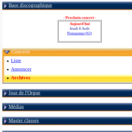
Base discographique
- Prochain concert -
Aujourd'hui
Jeudi 6 Août
Pontaumur (63)
Concerts
Liste
Annoncer
Archives
Jour de l'Orgue
Médias
Master classes