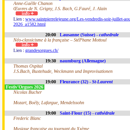
Anne-Gaëlle Chanon
Œuvres de N. Grigny, J.S. Bach, G.Fauré, J. Alain
Lien :
www.saintpierrelejeune.org/Les-vendredis-soir-juillet-aou
2026_a1582.html
20:00
Lausanne (Suisse) -
cathedrale
Néo-classicisme à la française – StéPhane Mottoul
Lien :
grandesorgues.ch/
19:30
naumburg (Allemagne)
Thomas Ospital
J.S.Bach, Buxtehude, Weckmann und Improvisationen
19:00
Fleurance (32) -
St-Laurent
Festiv'Orgues 2026
Nicolas Bucher
Mozart, Boëly, Lafargue, Mendelssohn
19:00
Saint-Flour (15) -
cathédrale
Frederic Blanc
Musique française au tournant du Xxème