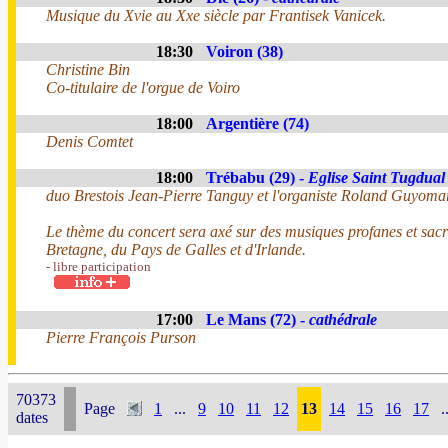
Musique du Xvie au Xxe siècle par Frantisek Vanicek.
18:30
Voiron (38)
Christine Bin
Co-titulaire de l'orgue de Voiro
18:00
Argentière (74)
Denis Comtet
18:00
Trébabu (29) -
Eglise Saint Tugdual
duo Brestois Jean-Pierre Tanguy et l'organiste Roland Guyoma
Le thème du concert sera axé sur des musiques profanes et sac
Bretagne, du Pays de Galles et d'Irlande.
- libre participation
17:00
Le Mans (72) -
cathédrale
Pierre François Purson
70373
Page
1
...
9
10
11
12
13
14
15
16
17
.
dates