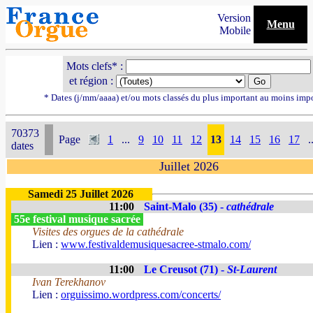
Version
Menu
Mobile
Mots clefs* :
et région :
* Dates (j/mm/aaaa) et/ou mots classés du plus important au moins imp
70373
Page
1
...
9
10
11
12
13
14
15
16
17
.
dates
Juillet 2026
Samedi 25 Juillet 2026
11:00
Saint-Malo (35) -
cathédrale
55e festival musique sacrée
Visites des orgues de la cathédrale
Lien :
www.festivaldemusiquesacree-stmalo.com/
11:00
Le Creusot (71) -
St-Laurent
Ivan Terekhanov
Lien :
orguissimo.wordpress.com/concerts/