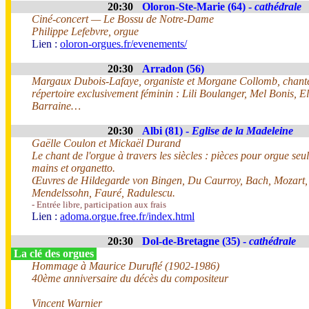
20:30
Oloron-Ste-Marie (64) -
cathédrale
Ciné-concert — Le Bossu de Notre-Dame
Philippe Lefebvre, orgue
Lien :
oloron-orgues.fr/evenements/
20:30
Arradon (56)
Margaux Dubois-Lafaye, organiste et Morgane Collomb, chant
répertoire exclusivement féminin : Lili Boulanger, Mel Bonis, E
Barraine…
20:30
Albi (81) -
Eglise de la Madeleine
Gaëlle Coulon et Mickaël Durand
Le chant de l'orgue à travers les siècles : pièces pour orgue seul
mains et organetto.
Œuvres de Hildegarde von Bingen, Du Caurroy, Bach, Mozart,
Mendelssohn, Fauré, Radulescu.
- Entrée libre, participation aux frais
Lien :
adoma.orgue.free.fr/index.html
20:30
Dol-de-Bretagne (35) -
cathédrale
La clé des orgues
Hommage à Maurice Duruflé (1902-1986)
40ème anniversaire du décès du compositeur
Vincent Warnier