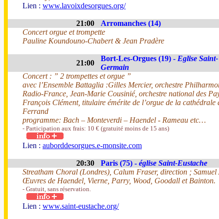
Lien :
www.lavoixdesorgues.org/
21:00
Arromanches (14)
Concert orgue et trompette
Pauline Koundouno-Chabert & Jean Pradère
Bort-Les-Orgues (19) -
Eglise Saint-
21:00
Germain
Concert : ” 2 trompettes et orgue ”
avec l’Ensemble Battaglia :Gilles Mercier, orchestre Philharm
Radio-France, Jean-Marie Cousinié, orchestre national des Pay
François Clément, titulaire émérite de l’orgue de la cathédrale
Ferrand
programme: Bach – Monteverdi – Haendel - Rameau etc…
- Participation aux frais: 10 € (gratuité moins de 15 ans)
Lien :
auborddesorgues.e-monsite.com
20:30
Paris (75) -
église Saint-Eustache
Streatham Choral (Londres), Calum Fraser, direction ; Samuel 
Œuvres de Haendel, Vierne, Parry, Wood, Goodall et Bainton.
- Gratuit, sans réservation.
Lien :
www.saint-eustache.org/