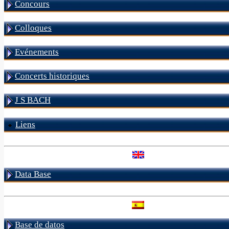
Concours
Colloques
Evénements
Concerts historiques
J S BACH
Liens
Data Base
Base de datos