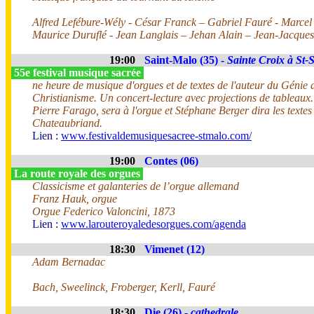
Alfred Lefébure-Wély - César Franck – Gabriel Fauré - Marce
Maurice Duruflé - Jean Langlais – Jehan Alain – Jean-Jacqu
19:00
Saint-Malo (35) -
Sainte Croix à St-
55e festival musique sacrée
ne heure de musique d'orgues et de textes de l'auteur du Génie 
Christianisme. Un concert-lecture avec projections de tableaux.
Pierre Farago, sera à l'orgue et Stéphane Berger dira les textes
Chateaubriand.
Lien :
www.festivaldemusiquesacree-stmalo.com/
19:00
Contes (06)
La route royale des orgues
Classicisme et galanteries de l’orgue allemand
Franz Hauk, orgue
Orgue Federico Valoncini, 1873
Lien :
www.larouteroyaledesorgues.com/agenda
18:30
Vimenet (12)
Adam Bernadac
Bach, Sweelinck, Froberger, Kerll, Fauré
18:30
Die (26) -
cathedrale