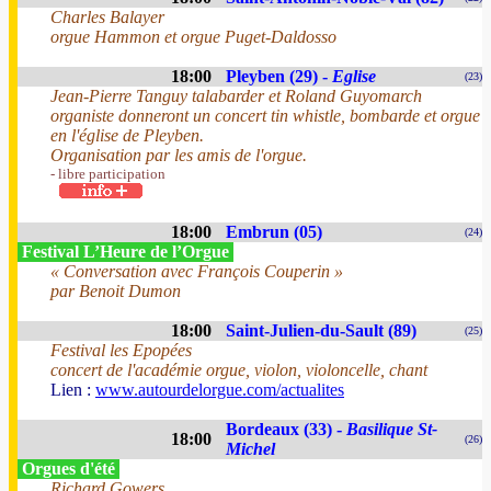
Charles Balayer
orgue Hammon et orgue Puget-Daldosso
18:00
Pleyben (29) -
Eglise
(23)
Jean-Pierre Tanguy talabarder et Roland Guyomarch
organiste donneront un concert tin whistle, bombarde et orgue
en l'église de Pleyben.
Organisation par les amis de l'orgue.
- libre participation
18:00
Embrun (05)
(24)
Festival L’Heure de l’Orgue
« Conversation avec François Couperin »
par Benoit Dumon
18:00
Saint-Julien-du-Sault (89)
(25)
Festival les Epopées
concert de l'académie orgue, violon, violoncelle, chant
Lien :
www.autourdelorgue.com/actualites
Bordeaux (33) -
Basilique St-
18:00
(26)
Michel
Orgues d'été
Richard Gowers