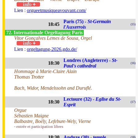
Lien :
orgueetmusiqueavouvant.com/
Paris (75) -
St-Germain
18:45
(15)
l'Auxerrois
72. Internationale Orgeltagung Paris
Vitor Gonçalves Lemes de Sousa, Orgel
Lien :
orgeltagung-2026.gdo.de/
Londres (Angleterre) -
St-
18:30
(16)
Paul's cathedral
Hommage à Marie-Claire Alain
Thomas Trotter
Bach, Widor, Mendelssohn and Duruflé.
Lectoure (32) -
Eglise du St-
18:30
(17)
Esprit
Orgue
Sébastien Maigne
Balbastre, Boëly, Lefebure-Wely, Vierne
- entrée et participation libres
18:30
Anduze (30) -
temple
(18)