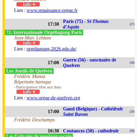
Lien :
www.renaissance-orgue.fr
Paris (75) -
St-Thomas
17:30
(27)
d'Aquin
72. Internationale Orgeltagung Paris
Jean-Marc Leblanc
Lien :
orgeltagung-2026.gdo.de/
Guern (56) -
sanctuaire de
17:00
(28)
Quelven
Les Jeudis de Quelven
Frédéric Munoz
Répertoire baroque
- Participation libre aux frais
Lien :
www.orgue-de-quelven.org
Gand (Belgique) -
Cathédrale
17:00
(29)
Saint Bavon
Frédéric Deschamps
16:30
Coutances (50) -
cathedrale
(30)
Les Estivales de musique sacrée