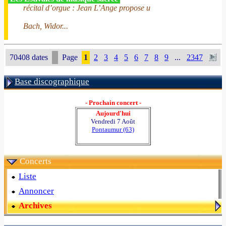
récital d’orgue : Jean L’Ange propose u
Bach, Widor...
70408 dates
Page
1
2
3
4
5
6
7
8
9
...
2347
Base discographique
- Prochain concert -
Aujourd'hui
Vendredi 7 Août
Pontaumur (63)
Concerts
Liste
Annoncer
Archives