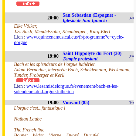
San Sebastian (Espagne) -
20:00
(12)
Iglesia de San Ignacio
Elke Völker,
J.S. Bach, Mendelssohn, Rheinberger , Karg-Elert
Lien :
www.quincenamusical.eus/fr/programme?c=cycle-
dorgue
Saint-Hippolyte-du-Fort (30) -
19:00
(13)
Temple protestant
Bach et les splendeurs de l’orgue luthérien
Adam Bernadac, interprète Bach, Scheidemann, Weckmann,
Tunder, Froberger et Kerll
Lien :
www.lesamisdelorgue.fr/evenement/bach-et-les-
splendeurs-de-l-orgue-lutherien
19:00
Vouvant (85)
(14)
L'orgue c'est...fantastique !
Nathan Laube
The French line
Bonnet – Widor – Vierne – Dupré – Duruflé