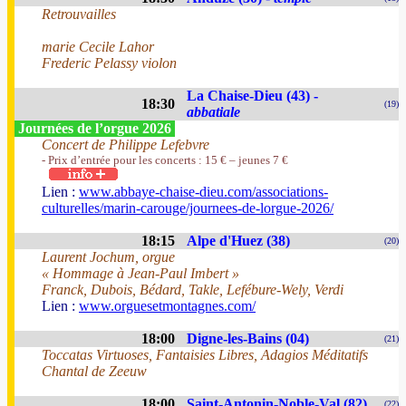
Retrouvailles
marie Cecile Lahor
Frederic Pelassy violon
La Chaise-Dieu (43) -
18:30
(19)
abbatiale
Journées de l’orgue 2026
Concert de Philippe Lefebvre
- Prix d’entrée pour les concerts : 15 € – jeunes 7 €
Lien :
www.abbaye-chaise-dieu.com/associations-
culturelles/marin-carouge/journees-de-lorgue-2026/
18:15
Alpe d'Huez (38)
(20)
Laurent Jochum, orgue
« Hommage à Jean-Paul Imbert »
Franck, Dubois, Bédard, Takle, Lefébure-Wely, Verdi
Lien :
www.orguesetmontagnes.com/
18:00
Digne-les-Bains (04)
(21)
Toccatas Virtuoses, Fantaisies Libres, Adagios Méditatifs
Chantal de Zeeuw
18:00
Saint-Antonin-Noble-Val (82)
(22)