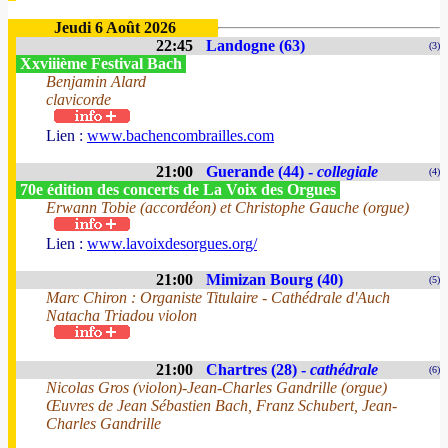
Jeudi 6 Août 2026
22:45
Landogne (63)
(3)
Xxviiième Festival Bach
Benjamin Alard
clavicorde
Lien :
www.bachencombrailles.com
21:00
Guerande (44) -
collegiale
(4)
70e édition des concerts de La Voix des Orgues
Erwann Tobie (accordéon) et Christophe Gauche (orgue)
Lien :
www.lavoixdesorgues.org/
21:00
Mimizan Bourg (40)
(5)
Marc Chiron : Organiste Titulaire - Cathédrale d'Auch
Natacha Triadou violon
21:00
Chartres (28) -
cathédrale
(6)
Nicolas Gros (violon)-Jean-Charles Gandrille (orgue)
Œuvres de Jean Sébastien Bach, Franz Schubert, Jean-
Charles Gandrille