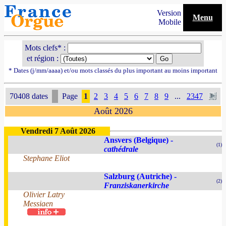
Version
Menu
Mobile
Mots clefs* :
et région :
* Dates (j/mm/aaaa) et/ou mots classés du plus important au moins important
70408 dates
Page
1
2
3
4
5
6
7
8
9
...
2347
Août 2026
Vendredi 7 Août 2026
Ansvers (Belgique) -
(1)
cathédrale
Stephane Eliot
Salzburg (Autriche) -
(2)
Franziskanerkirche
Olivier Latry
Messiaen