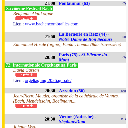
21:00
Pontaumur (63)
(7)
Xxviiième Festival Bach
Benjamin Alard orgue
Lien :
www.bachencombrailles.com
La Bernerie en Retz (44) -
21:00
(8)
Notre Dame de Bon Secours
Emmanuel Hocdé (orgue), Paula Thomas (flûte traversière)
Paris (75) -
St-Etienne-du-
20:30
(9)
Mont
72. Internationale Orgeltagung Paris
David Cassan
Lien :
orgeltagung-2026.gdo.de/
20:30
Arradon (56)
(10)
Jean-Pierre Maudet, organiste de la cathédrale de Vannes.
(Bach, Mendelssohn, Boellmann....
Vienne (Autriche) -
20:30
(11)
StephansDom
Johann Vexo