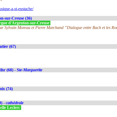
sique-a-st-eustache/
n-sur-Creuse (36)
'Orgue d'Argenton-sur-Creuse
ar Sylvain Moreau et Pierre Marchand ”Dialogue entre Bach et les R
tier (67)
hr (68) -
Ste-Marguerite
ix (74)
9) -
cathédrale
elle Leclerc