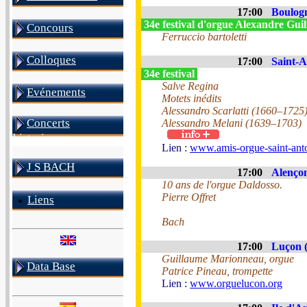
17:00
Boulogn
34e festival d'orgue Alexandre Gu
Concours
Ferruccio bartoletti
Colloques
17:00
Saint-A
34e festival
Salve Regina
Evénements
Motets inédits
Alessandro Scarlatti (1660–1725
Concerts
Alessandro Melani (1639–1703)
historiques
Lien :
www.amis-orgue-saint-anto
J S BACH
17:00
Alençon
10 ans de l'orgue Daldosso.
Pierre Offret
Liens
Bach
17:00
Luçon (
Guillaume Marionneau, orgue
Data Base
Patrice Pineau, trompette
Lien :
www.orguelucon.org