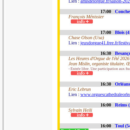
Lien :
amisdelorgue.fr/saison-202
17:00
Conche
François Ménissier
17:00
Blois (4
Chase Olson (Usa)
Lien :
jeuxdorgue41.free.fr/festiv
16:30
Besanço
Les Heures d'Orgue de l'été 2026
Jean Mislin, organiste titulaire
- Entrée libre. Une participation aux fra
16:30
Orléans
Eric Lebrun
Lien :
www.orguescathedraleorle
16:00
Reims (
Sylvain Heili
16:00
Toul (5