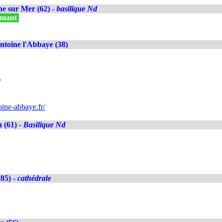
e sur Mer (62) -
basilique Nd
ilmant
ntoine l'Abbaye (38)
)
ine-abbaye.fr/
 (61) -
Basilique Nd
85) -
cathédrale