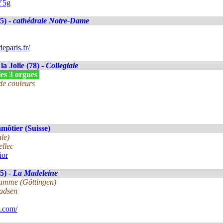
Y5g
5) -
cathédrale Notre-Dame
eparis.fr/
la Jolie (78) -
Collegiale
les 3 orgues
de couleurs
ôtier (Suisse)
le)
llec
ior
5) -
La Madeleine
lamme (Göttingen)
Madsen
.com/