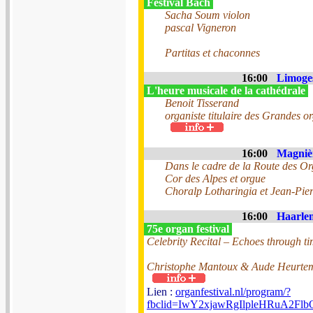
Festival Bach
Sacha Soum violon
pascal Vigneron
Partitas et chaconnes
16:00
Limoges
L'heure musicale de la cathédrale
Benoit Tisserand
organiste titulaire des Grandes 
16:00
Magnièr
Dans le cadre de la Route des Or
Cor des Alpes et orgue
Choralp Lotharingia et Jean-Pier
16:00
Haarlem
75e organ festival
Celebrity Recital – Echoes through t
Christophe Mantoux & Aude Heurtem
Lien :
organfestival.nl/program/?
fbclid=IwY2xjawRgIlpleHRuA2