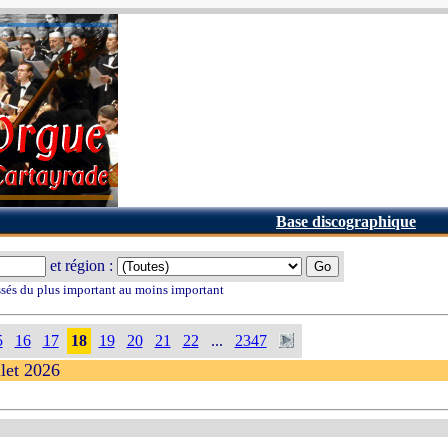
Base discographique
et région :
ssés du plus important au moins important
5
16
17
18
19
20
21
22
...
2347
llet 2026