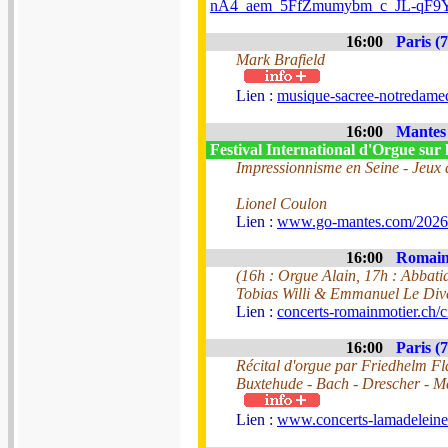
nA4_aem_5FfZmumybm_c_JL-qF9
16:00
Paris (7
Mark Brafield
Lien :
musique-sacree-notredamed
16:00
Mantes 
Festival International d'Orgue sur 
Impressionnisme en Seine - Jeux 
Lionel Coulon
Lien :
www.go-mantes.com/2026
16:00
Romainm
(16h : Orgue Alain, 17h : Abbatia
Tobias Willi & Emmanuel Le Dive
Lien :
concerts-romainmotier.ch/c
16:00
Paris (7
Récital d'orgue par Friedhelm F
Buxtehude - Bach - Drescher - 
Lien :
www.concerts-lamadeleine