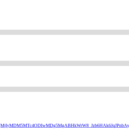
WQQMjIyMDM5MTc4ODIwMDg5MgABHkWrW8_Jzb6HAk6JqJPnbAyP