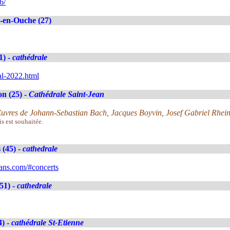
6/
-en-Ouche (27)
1) -
cathédrale
al-2022.html
n (25) -
Cathédrale Saint-Jean
. Œuvres de Johann-Sebastian Bach, Jacques Boyvin, Josef Gabriel Rhei
is est souhaitée.
 (45) -
cathedrale
ans.com/#concerts
51) -
cathedrale
4) -
cathédrale St-Etienne