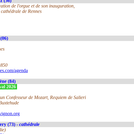
z (56)
ration de l'orgue et de son inauguration,
 cathédrale de Rennes
(06)
nes
1850
ues.com/agenda
ne (84)
ival 2026
un Confesseur de Mozart, Requiem de Salieri
 Buxtehude
vignon.org
ry (73) -
cathédrale
lie)