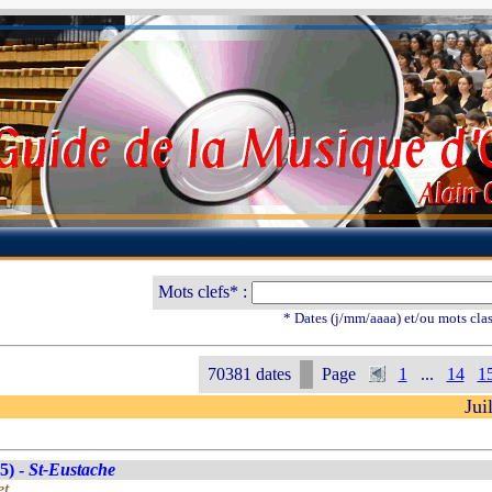
Mots clefs* :
* Dates (j/mm/aaaa) et/ou mots cla
70381 dates
Page
1
...
14
1
Jui
5) -
St-Eustache
et