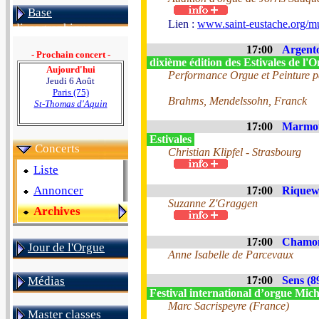
Base
Lien :
www.saint-eustache.org/mu
discographique
17:00
Argento
- Prochain concert -
dixième édition des Estivales de l
Aujourd'hui
Performance Orgue et Peinture p
Jeudi 6 Août
Paris (75)
Brahms, Mendelssohn, Franck
St-Thomas d'Aquin
17:00
Marmou
Estivales
Concerts
Christian Klipfel - Strasbourg
Liste
Annoncer
17:00
Riquewi
Suzanne Z'Graggen
Archives
17:00
Chamon
Jour de l'Orgue
Anne Isabelle de Parcevaux
Médias
17:00
Sens (8
Festival international d’orgue Mich
Marc Sacrispeyre (France)
Master classes