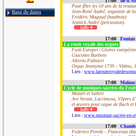
17:00
Ile d'Ar
Pour fêter les 10 ans de la restau
Jean-René André, organiste de la
Base de datos
Frédéric Magaud (hautbois)
Jeanick André (percussion).
17:00
Fontan 
La route royale des orgues
Fasti Europei / Gloires européen
Giacomo Barbero
Alberto Palmieri
Orgue Anonyme 1739 – Vittino, 
Lien :
www.larouteroyaledesorg
17:00
Malaucè
Cycle de musiques sacrées du Fest
Mozart et Salieri
Ave Verum, Lacrimosa, Vêpres d’
et œuvres pour orgue de Bach et
Lien :
www.musique-sacree-en-a
17:00
Chambe
Federico Perotti – Piancenza (Ita