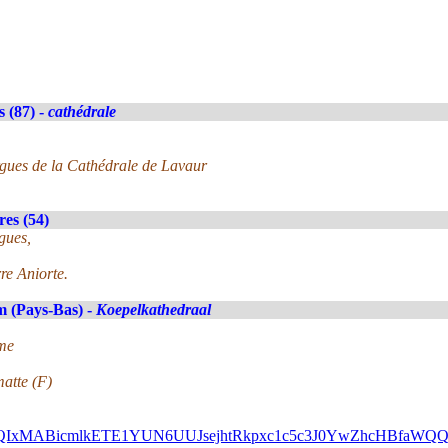
 (87) -
cathédrale
orgues de la Cathédrale de Lavaur
es (54)
gues,
re Aniorte.
 (Pays-Bas) -
Koepelkathedraal
ime
atte (F)
FlbQIxMABicmlkETE1YUN6UUJsejhtRkpxc1c5c3J0YwZhcHBfa