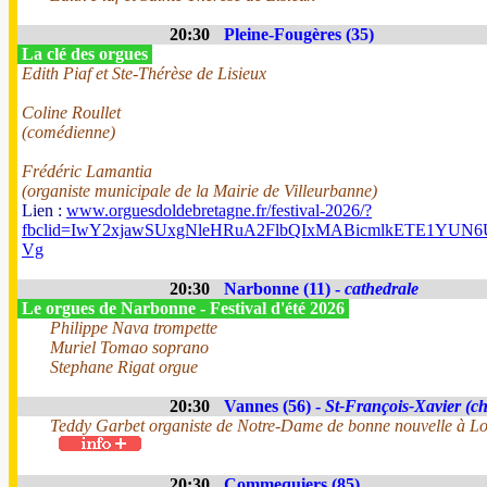
20:30
Pleine-Fougères (35)
La clé des orgues
Edith Piaf et Ste-Thérèse de Lisieux
Coline Roullet
(comédienne)
Frédéric Lamantia
(organiste municipale de la Mairie de Villeurbanne)
Lien :
www.orguesdoldebretagne.fr/festival-2026/?
fbclid=IwY2xjawSUxgNleHRuA2FlbQIxMABicmlkETE1Y
Vg
20:30
Narbonne (11) -
cathedrale
Le orgues de Narbonne - Festival d'été 2026
Philippe Nava trompette
Muriel Tomao soprano
Stephane Rigat orgue
20:30
Vannes (56) -
St-François-Xavier (ch
Teddy Garbet organiste de Notre-Dame de bonne nouvelle à Lo
20:30
Commequiers (85)