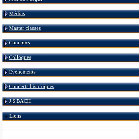
Médias
Master classes
Concours
Colloques
Evénements
Concerts historiques
J S BACH
Liens