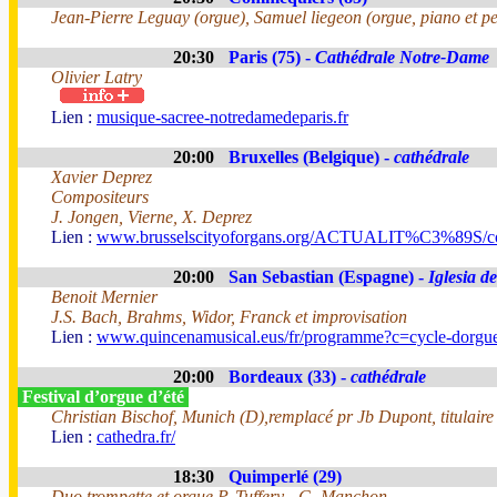
Jean-Pierre Leguay (orgue), Samuel liegeon (orgue, piano et pe
20:30
Paris (75) -
Cathédrale Notre-Dame
Olivier Latry
Lien :
musique-sacree-notredamedeparis.fr
20:00
Bruxelles (Belgique) -
cathédrale
Xavier Deprez
Compositeurs
J. Jongen, Vierne, X. Deprez
Lien :
www.brusselscityoforgans.org/ACTUALIT%C3%89S/con
20:00
San Sebastian (Espagne) -
Iglesia d
Benoit Mernier
J.S. Bach, Brahms, Widor, Franck et improvisation
Lien :
www.quincenamusical.eus/fr/programme?c=cycle-dorgu
20:00
Bordeaux (33) -
cathédrale
Festival d’orgue d’été
Christian Bischof, Munich (D),remplacé pr Jb Dupont, titulaire
Lien :
cathedra.fr/
18:30
Quimperlé (29)
Duo trompette et orgue P. Tuffery - G. Manchon