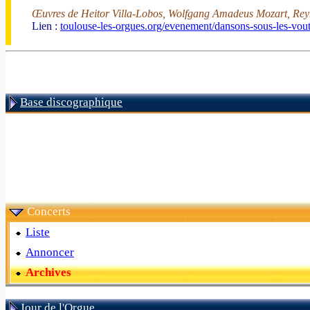
Œuvres de Heitor Villa-Lobos, Wolfgang Amadeus Mozart, Reyn
Lien :
toulouse-les-orgues.org/evenement/dansons-sous-les-vout
Base discographique
Concerts
Liste
Annoncer
Archives
Jour de l'Orgue