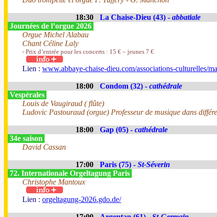
18:30
La Chaise-Dieu (43) -
abbatiale
Journées de l’orgue 2026
Orgue Michel Alabau
Chant Céline Laly
- Prix d’entrée pour les concerts : 15 € – jeunes 7 €
Lien :
www.abbaye-chaise-dieu.com/associations-culturelles/ma
18:00
Condom (32) -
cathédrale
Vespérales
Louis de Vaugiraud ( flûte)
Ludovic Pastouraud (orgue) Professeur de musique dans différente
18:00
Gap (05) -
cathédrale
34e saison
David Cassan
17:00
Paris (75) -
St-Séverin
72. Internationale Orgeltagung Paris
Christophe Mantoux
Lien :
orgeltagung-2026.gdo.de/
17:00
Argentan (61) -
St-Germain