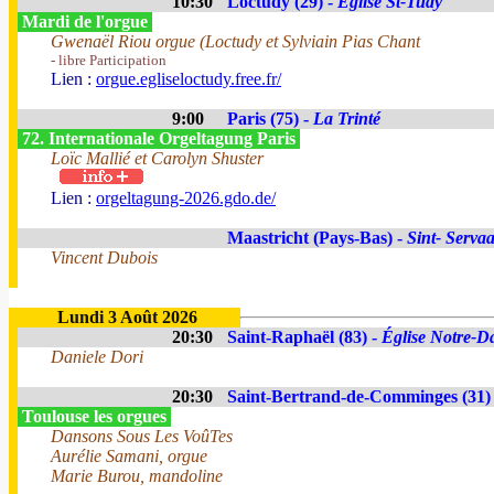
10:30
Loctudy (29) -
Eglise St-Tudy
Mardi de l'orgue
Gwenaël Riou orgue (Loctudy et Sylviain Pias Chant
- libre Participation
Lien :
orgue.egliseloctudy.free.fr/
9:00
Paris (75) -
La Trinté
72. Internationale Orgeltagung Paris
Loïc Mallié et Carolyn Shuster
Lien :
orgeltagung-2026.gdo.de/
Maastricht (Pays-Bas) -
Sint- Servaa
Vincent Dubois
Lundi 3 Août 2026
20:30
Saint-Raphaël (83) -
Église Notre-Da
Daniele Dori
20:30
Saint-Bertrand-de-Comminges (31)
Toulouse les orgues
Dansons Sous Les VoûTes
Aurélie Samani, orgue
Marie Burou, mandoline