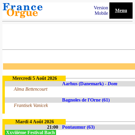
Version
Menu
Mobile
Mercredi 5 Août 2026
Aarhus (Danemark) -
Dom
Alma Bettencourt
Bagnoles de l'Orne (61)
Frantisek Vanicek
Mardi 4 Août 2026
21:00
Pontaumur (63)
Xxviiième Festival Bach