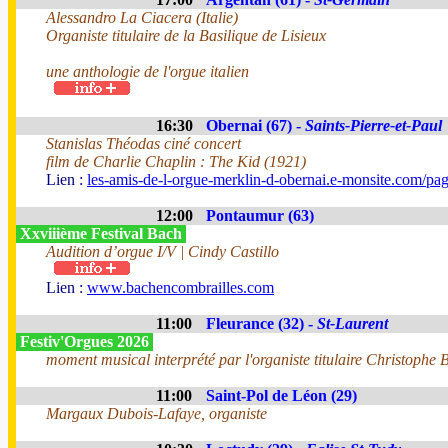
Alessandro La Ciacera (Italie)
Organiste titulaire de la Basilique de Lisieux
une anthologie de l'orgue italien
16:30
Obernai (67) -
Saints-Pierre-et-Paul
Stanislas Théodas ciné concert
film de Charlie Chaplin : The Kid (1921)
Lien :
les-amis-de-l-orgue-merklin-d-obernai.e-monsite.com/pa
12:00
Pontaumur (63)
Xxviiième Festival Bach
Audition d’orgue I/V | Cindy Castillo
Lien :
www.bachencombrailles.com
11:00
Fleurance (32) -
St-Laurent
Festiv'Orgues 2026
moment musical interprété par l'organiste titulaire Christophe B
11:00
Saint-Pol de Léon (29)
Margaux Dubois-Lafaye, organiste