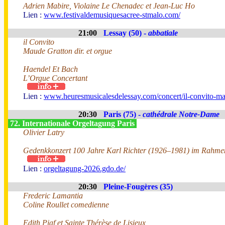
Adrien Mabire, Violaine Le Chenadec et Jean-Luc Ho
Lien :
www.festivaldemusiquesacree-stmalo.com/
21:00
Lessay (50) -
abbatiale
il Convito
Maude Gratton dir. et orgue
Haendel Et Bach
L’Orgue Concertant
Lien :
www.heuresmusicalesdelessay.com/concert/il-convito-ma
20:30
Paris (75) -
cathédrale Notre-Dame
72. Internationale Orgeltagung Paris
Olivier Latry
Gedenkkonzert 100 Jahre Karl Richter (1926–1981) im Rahmen
Lien :
orgeltagung-2026.gdo.de/
20:30
Pleine-Fougères (35)
Frederic Lamantia
Coline Roullet comedienne
Edith Piaf et Sainte Thérèse de Lisieux