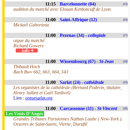
11:15
Barcelonnette (04)
(15)
audition du marché avec Elouan Kerdoncuff de Lyon.
11:00
Saint-Affrique (12)
(16)
Mickaël Gaborieau
11:00
Pezenas (34) -
collegiale
(17)
orgue du marché
Richard Gowers
11:00
Wissembourg (67) -
St-Jean
(18)
Thibault Hoch
Bach Bwv 662, 663, 664, 543
11:00
Sarlat (24) -
cathédrale
(19)
Les organistes de la cathédrale (Bernard Podevin, titulaire,
Henry Jullien et Gaël Tardivel)
Lien :
orguesarlat.org
11:00
Carcassonne (11) -
St-Vincent
(20)
Les Vents D'Anges
Grandes Tribunes Parisiennes Nathan Laube ( New-York ).
Oeuvres de Saint-Saens, Vierne, Duruflé