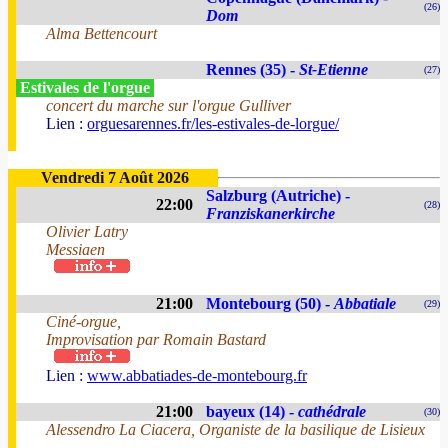
(26)
Dom
Alma Bettencourt
Rennes (35) -
St-Etienne
(27)
Estivales de l'orgue
concert du marche sur l'orgue Gulliver
Lien :
orguesarennes.fr/les-estivales-de-lorgue/
Vendredi 7 Août 2026
Salzburg (Autriche) -
22:00
(28)
Franziskanerkirche
Olivier Latry
Messiaen
21:00
Montebourg (50) -
Abbatiale
(29)
Ciné-orgue,
Improvisation par Romain Bastard
Lien :
www.abbatiades-de-montebourg.fr
21:00
bayeux (14) -
cathédrale
(30)
Alessendro La Ciacera, Organiste de la basilique de Lisieux