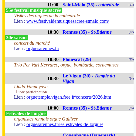
11:00
Saint-Malo (35) -
cathédrale
(21)
55e festival musique sacrée
Visites des orgues de la cathédrale
Lien :
www.festivaldemusiquesacree-stmalo.com/
10:30
Rennes (35) -
St-Etienne
(22)
30e saison
concert du marché
Lien :
orguesarennes.fr/
10:30
Plouescat (29)
(23)
Trio Per Vari Kervarec, orgue, bombarde, cornemuses
Le Vigan (30) -
Temple du
10:30
(24)
Vigan
Linda Vannayova
- Libre participation
Lien :
orguetemple.vigan.free.fr/concerts/2026.htm
10:00
Rennes (35) -
St-Etienne
(25)
Estivales de l'orgue
organistes rennais orgue Gulliver
Lien :
orguesarennes.fr/les-estivales-de-lorgue/
Copenhague (Danemark) -