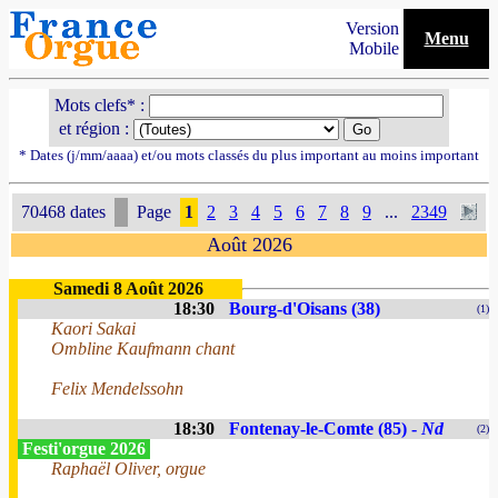
Version
Menu
Mobile
Mots clefs* :
et région :
* Dates (j/mm/aaaa) et/ou mots classés du plus important au moins important
70468 dates
Page
1
2
3
4
5
6
7
8
9
...
2349
Août 2026
Samedi 8 Août 2026
18:30
Bourg-d'Oisans (38)
(1)
Kaori Sakai
Ombline Kaufmann chant
Felix Mendelssohn
18:30
Fontenay-le-Comte (85) -
Nd
(2)
Festi'orgue 2026
Raphaël Oliver, orgue