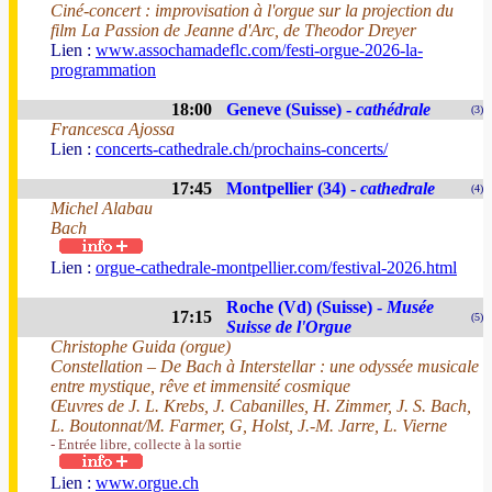
Ciné-concert : improvisation à l'orgue sur la projection du
film La Passion de Jeanne d'Arc, de Theodor Dreyer
Lien :
www.assochamadeflc.com/festi-orgue-2026-la-
programmation
18:00
Geneve (Suisse) -
cathédrale
(3)
Francesca Ajossa
Lien :
concerts-cathedrale.ch/prochains-concerts/
17:45
Montpellier (34) -
cathedrale
(4)
Michel Alabau
Bach
Lien :
orgue-cathedrale-montpellier.com/festival-2026.html
Roche (Vd) (Suisse) -
Musée
17:15
(5)
Suisse de l'Orgue
Christophe Guida (orgue)
Constellation – De Bach à Interstellar : une odyssée musicale
entre mystique, rêve et immensité cosmique
Œuvres de J. L. Krebs, J. Cabanilles, H. Zimmer, J. S. Bach,
L. Boutonnat/M. Farmer, G, Holst, J.-M. Jarre, L. Vierne
- Entrée libre, collecte à la sortie
Lien :
www.orgue.ch