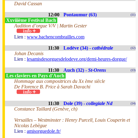
David Cassan
12:00
Pontaumur (63)
(11)
Xxviiième Festival Bach
Audition d’orgue V/V | Martin Gester
Lien :
www.bachencombrailles.com
11:30
Lodève (34) -
cathédrale
(12)
Johan Decanis
Lien :
lesamisdesorguesdelodeve.org/demi-heures-dorgue/
11:30
Auch (32) -
St-Orens
(13)
Les claviers en Pays d'Auch
Hommage aux compositrices du Xx ème siècle
De Florence B. Price à Sarah Davachi
11:30
Dole (39) -
collegiale Nd
(14)
Constance Taillard (Genève, ch)
Versailles – Westminster : Henry Purcell, Louis Couperin et
Nicolas Lebègue
Lien :
amisorguedole.fr/