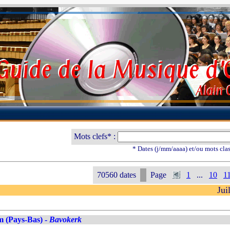
Mots clefs* :
* Dates (j/mm/aaaa) et/ou mots cla
70560 dates
Page
1
...
10
1
Jui
 (Pays-Bas) -
Bavokerk