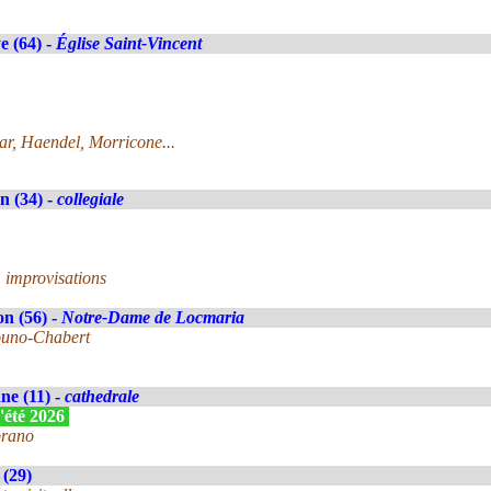
 (64) -
Église Saint-Vincent
r, Haendel, Morricone...
n (34) -
collegiale
, improvisations
n (56) -
Notre-Dame de Locmaria
ouno-Chabert
e (11) -
cathedrale
'été 2026
prano
 (29)