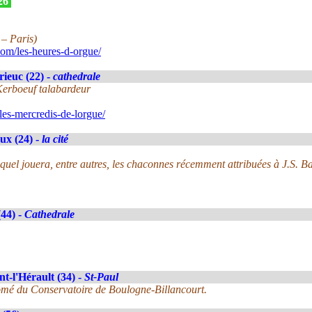
026
 – Paris)
om/les-heures-d-orgue/
rieuc (22) -
cathedrale
Kerboeuf talabardeur
les-mercredis-de-lorgue/
ux (24) -
la cité
uel jouera, entre autres, les chaconnes récemment attribuées à J.S. B
(44) -
Cathedrale
t-l'Hérault (34) -
St-Paul
ômé du Conservatoire de Boulogne-Billancourt.