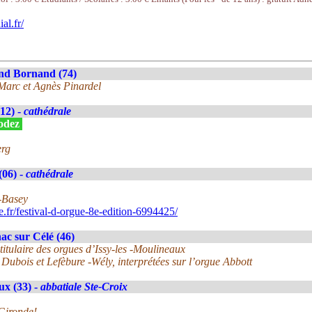
l.fr/
nd Bornand (74)
 Marc et Agnès Pinardel
12) -
cathédrale
Rodez
erg
(06) -
cathédrale
i-Basey
fr/festival-d-orgue-8e-edition-6994425/
ac sur Célé (46)
titulaire des orgues d’Issy-les -Moulineaux
Dubois et Lefèbure -Wély, interprétées sur l’orgue Abbott
x (33) -
abbatiale Ste-Croix
Gironde!