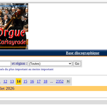
Base discographique
et région :
ssés du plus important au moins important
1
12
13
14
15
16
17
18
...
2352
llet 2026