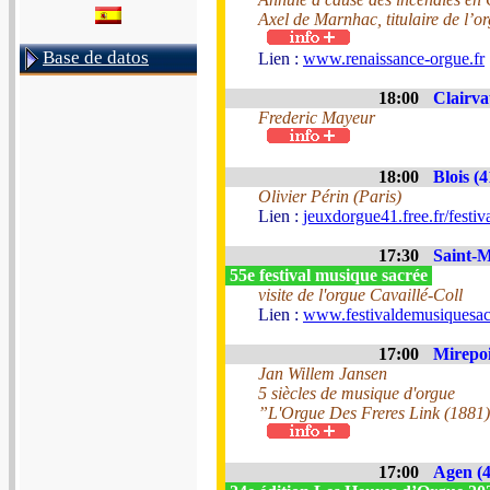
Axel de Marnhac, titulaire de l’o
Base de datos
Lien :
www.renaissance-orgue.fr
18:00
Clairva
Frederic Mayeur
18:00
Blois (4
Olivier Périn (Paris)
Lien :
jeuxdorgue41.free.fr/festiv
17:30
Saint-M
55e festival musique sacrée
visite de l'orgue Cavaillé-Coll
Lien :
www.festivaldemusiquesac
17:00
Mirepoi
Jan Willem Jansen
5 siècles de musique d'orgue
”L'Orgue Des Freres Link (1881)
17:00
Agen (4