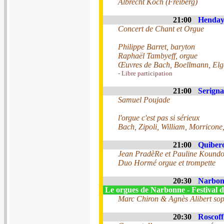
Albrecht Koch (Freiberg)
21:00
Hendaye
Concert de Chant et Orgue
Philippe Barret, baryton
Raphaël Tambyeff, orgue
Œuvres de Bach, Boellmann, Elga
- Libre participation
21:00
Serigna
Samuel Poujade
l'orgue c'est pas si sérieux
Bach, Zipoli, William, Morricone
21:00
Quibero
Jean PradèRe et Pauline Kound
Duo Hormé orgue et trompette
20:30
Narbonn
Le orgues de Narbonne - Festival d
Marc Chiron & Agnès Alibert so
20:30
Roscoff