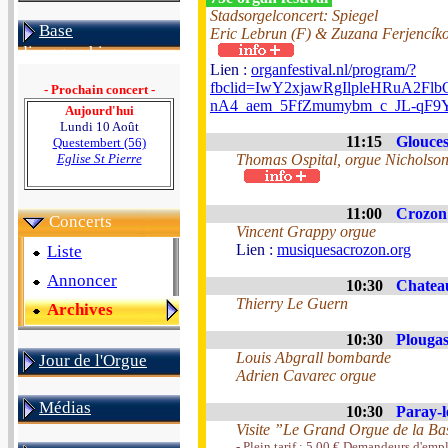
Stadsorgelconcert: Spiegel
Base
Eric Lebrun (F) & Zuzana Ferjencíko
discographique
Lien :
organfestival.nl/program/?
fbclid=IwY2xjawRgIlpleHRuA2
- Prochain concert -
nA4_aem_5FfZmumybm_c_JL-qF9
Aujourd'hui
Lundi 10 Août
11:15
Glouces
Questembert (56)
Eglise St Pierre
Thomas Ospital, orgue Nicholso
11:00
Crozon 
Concerts
Vincent Grappy orgue
Lien :
musiquesacrozon.org
Liste
Annoncer
10:30
Chateau
Thierry Le Guern
Archives
10:30
Plougas
Louis Abgrall bombarde
Jour de l'Orgue
Adrien Cavarec orgue
Médias
10:30
Paray-l
Visite ”Le Grand Orgue de la Ba
- Plein tarif : 5.00 € Demandeurs d'emplo