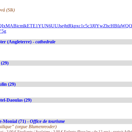
vá (Slk)
FlbQIxMABicmlkETE1YUN6UUJsejhtRkpxc1c5c3J0YwZhcHBfa
Y5g
ter (Angleterre) -
cathedrale
n
(29)
lin (29)
tel-Daoulas (29)
e-Monial (71) -
Office de tourisme
silique” (orgue Blumenreoder)
i : 3.00 € Etudiants / Scolaires : 3.00 € Enfants (Pour les - de 12 ans) : gratuit Adhé