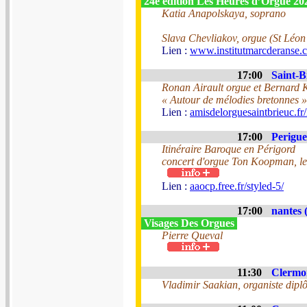
24e édition Les Heures d’Orgue 2
Katia Anapolskaya, soprano
Slava Chevliakov, orgue (St Léon
Lien :
www.institutmarcderanse.c
17:00
Saint-B
Ronan Airault orgue et Bernard 
« Autour de mélodies bretonnes »
Lien :
amisdelorguesaintbrieuc.fr/
17:00
Perigue
Itinéraire Baroque en Périgord
concert d'orgue Ton Koopman, leq
Lien :
aaocp.free.fr/styled-5/
17:00
nantes 
Visages Des Orgues
Pierre Queval
11:30
Clermon
Vladimir Saakian, organiste dipl