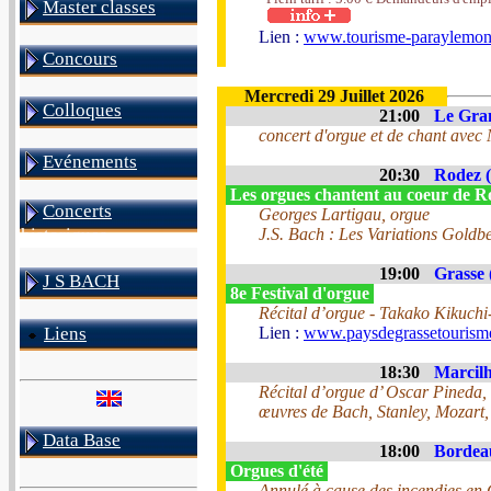
Master classes
Lien :
www.tourisme-paraylemonia
Concours
Mercredi 29 Juillet 2026
Colloques
21:00
Le Gra
concert d'orgue et de chant avec
Evénements
20:30
Rodez (
Les orgues chantent au coeur de 
Concerts
Georges Lartigau, orgue
J.S. Bach : Les Variations Goldb
historiques
19:00
Grasse 
J S BACH
8e Festival d'orgue
Récital d’orgue - Takako Kikuch
Liens
Lien :
www.paysdegrassetourisme.
18:30
Marcilh
Récital d’orgue d’ Oscar Pineda, 
œuvres de Bach, Stanley, Mozart, 
Data Base
18:00
Bordeau
Orgues d'été
Annulé à cause des incendies en 