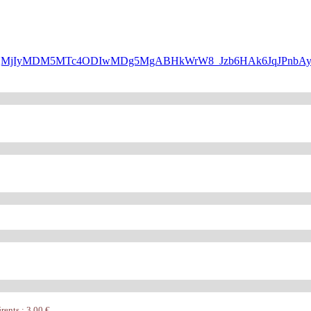
WQQMjIyMDM5MTc4ODIwMDg5MgABHkWrW8_Jzb6HAk6JqJPnbAyP
rents : 3.00 €