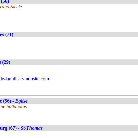
(56)
rand Siècle
es (71)
s (29)
de-lannilis.e-monsite.com
c (56) -
Eglise
ue hollandais
urg (67) -
St-Thomas