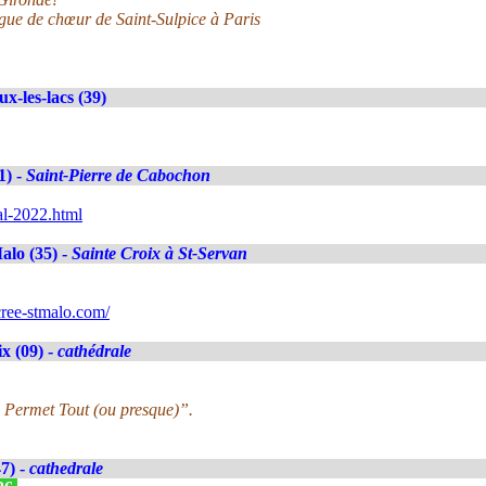
rgue de chœur de Saint-Sulpice à Paris
ux-les-lacs (39)
1) -
Saint-Pierre de Cabochon
al-2022.html
alo (35) -
Sainte Croix à St-Servan
ree-stmalo.com/
x (09) -
cathédrale
 Permet Tout (ou presque)”.
7) -
cathedrale