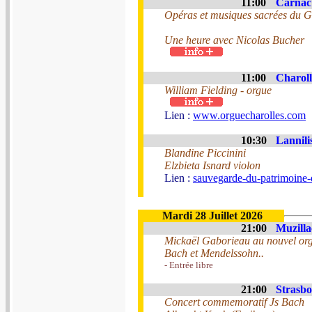
11:00
Carnac 
Opéras et musiques sacrées du G
Une heure avec Nicolas Bucher
11:00
Charoll
William Fielding - orgue
Lien :
www.orguecharolles.com
10:30
Lannili
Blandine Piccinini
Elzbieta Isnard violon
Lien :
sauvegarde-du-patrimoine-
Mardi 28 Juillet 2026
21:00
Muzilla
Mickaël Gaborieau au nouvel org
Bach et Mendelssohn..
- Entrée libre
21:00
Strasbo
Concert commemoratif Js Bach