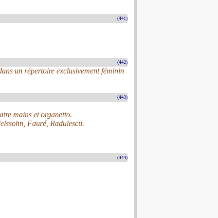
(441)
(442)
ans un répertoire exclusivement féminin
(443)
uatre mains et organetto.
elssohn, Fauré, Radulescu.
(444)