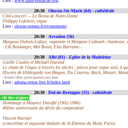
Lien :
www.saint-eustache.org/
20:30
Oloron-Ste-Marie (64) -
cathédrale
Ciné-concert — Le Bossu de Notre-Dame
Philippe Lefebvre, orgue
Lien :
oloron-orgues.fr/evenements/
20:30
Arradon (56)
Margaux Dubois-Lafaye, organiste et Morgane Collomb, chanteuse, d
: Lili Boulanger, Mel Bonis, Elsa Barraine…
20:30
Albi (81) -
Eglise de la Madeleine
Gaëlle Coulon et Mickaël Durand
Le chant de l'orgue à travers les siècles : pièces pour orgue seul, à q
Œuvres de Hildegarde von Bingen, Du Caurroy, Bach, Mozart, Mend
- Entrée libre, participation aux frais
Lien :
adoma.orgue.free.fr/index.html
20:30
Dol-de-Bretagne (35) -
cathédrale
 clé des orgues
Hommage à Maurice Duruflé (1902-1986)
40ème anniversaire du décès du compositeur
Vincent Warnier
(concertiste et organiste titulaire de St-Etienne du Mont, Paris)