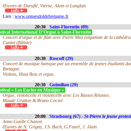
Œuvres de Duruflé, Vierne, Alain et Langlais
Lien :
www.orguesdoldebretagne.fr
20:30
Saint-Florentin (89)
tival International D’Orgue à Saint-Florentin
Concert d'orgue et de flûte avec Pierre Mea (organiste de la cathédr
Cuniot (flûtiste)
20:30
Roscoff (29)
Concert de musique baroque par un ensemble de jeunes étudiants dan
Bretagne.
Violons, Haut Bois et orgue.
20:30
Guimiliau (29)
stival « Les Enclos en Musique »
Orgue, violoncelle et violoncelle avec Les Basses Réunies.
Maude Gratton & Bruno Cocset
20:00
Strasbourg (67) -
St-Pierre le jeune protes
Anne-Gaëlle Chanon
Œuvres de N. Grigny, J.S. Bach, G.Fauré, J. Alain