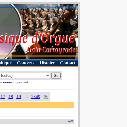
phique
Concerts
Histoire
Contact
 au moins important
17
18
19
...
2349
(421)