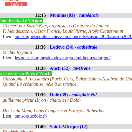
12:15
Moulins (03) -
cathédrale
ème Festival d’Orgue
Concert par Sarah Kim, organiste à l'Oratoire du Louvre
F. Mendelssohn, César Franck, Louis Vierne, Aloÿs Claussmann
Lien :
amisorguesmoulins.chez.com/concerts/saison_2026/saison2026
11:30
Lodève (34) -
cathédrale
Michel Reynard
Lien :
lesamisdesorguesdelodeve.org/demi-heures-dorgue/
11:30
Auch (32) -
St-Orens
s claviers en Pays d'Auch
Christophe d’Alessandro (Paris, Cnrs, Église Sainte-Elisabeth de Ho
Quand La création se mêle à la science.
11:30
Dole (39) -
collegiale Nd
guillaume prieur (Lyon / charolles / Dole)
Henry du Mont, Louis Couperin et François Roberday
Lien :
amisorguedole.fr/
11:00
Saint-Affrique (12)
Frédéric Munoz