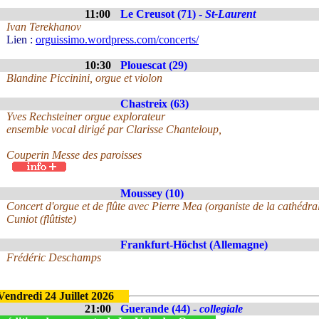
11:00
Le Creusot (71) -
St-Laurent
Ivan Terekhanov
Lien :
orguissimo.wordpress.com/concerts/
10:30
Plouescat (29)
Blandine Piccinini, orgue et violon
Chastreix (63)
Yves Rechsteiner orgue explorateur
ensemble vocal dirigé par Clarisse Chanteloup,
Couperin Messe des paroisses
Moussey (10)
Concert d'orgue et de flûte avec Pierre Mea (organiste de la cathédr
Cuniot (flûtiste)
Frankfurt-Höchst (Allemagne)
Frédéric Deschamps
Vendredi 24 Juillet 2026
21:00
Guerande (44) -
collegiale