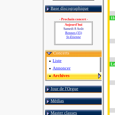
Base discographique
11
- Prochain concert -
Aujourd'hui
Samedi 8 Août
Rennes (35)
St-Etienne
Concerts
Liste
Le
Annoncer
Archives
Jour de l'Orgue
Médias
Master classes