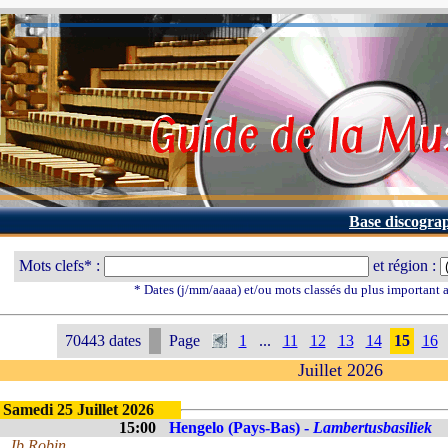
Base discogra
Mots clefs* :
et région :
* Dates (j/mm/aaaa) et/ou mots classés du plus important
70443 dates
Page
1
...
11
12
13
14
15
16
Juillet 2026
Samedi 25 Juillet 2026
15:00
Hengelo (Pays-Bas) -
Lambertusbasiliek
Jb Robin