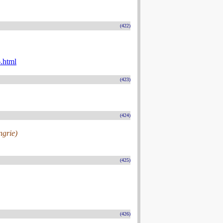
(422)
.html
(423)
(424)
ngrie)
(425)
(426)