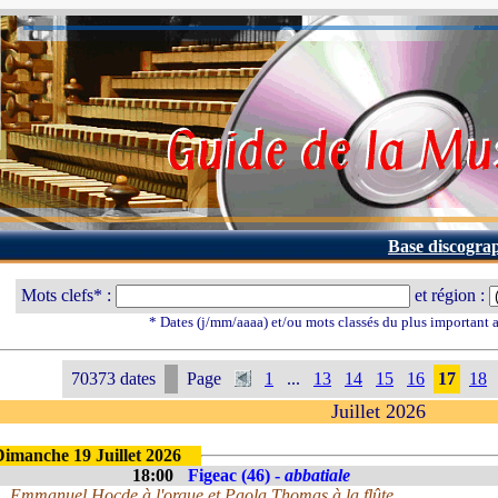
Base discogra
Mots clefs* :
et région :
* Dates (j/mm/aaaa) et/ou mots classés du plus important
70373 dates
Page
1
...
13
14
15
16
17
18
Juillet 2026
Dimanche 19 Juillet 2026
18:00
Figeac (46) -
abbatiale
Emmanuel Hocde à l'orgue et Paola Thomas à la flûte.