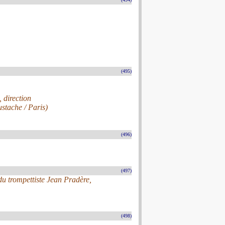
(495)
direction
stache / Paris)
(496)
(497)
 trompettiste Jean Pradère,
(498)