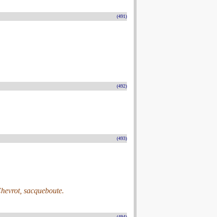
(491)
(492)
(493)
Chevrot, sacqueboute.
(494)