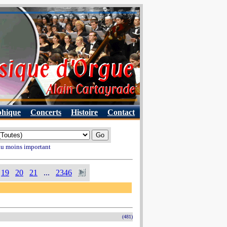
phique
Concerts
Histoire
Contact
 au moins important
19
20
21
...
2346
(481)