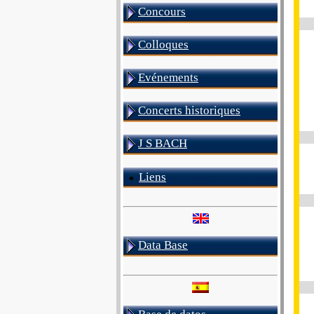
Concours
Colloques
Evénements
Concerts historiques
J S BACH
Liens
Data Base