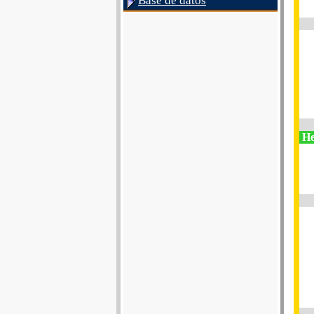
Base de datos
He