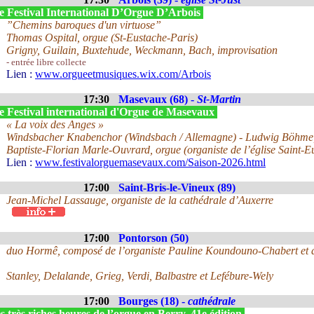
e Festival International D’Orgue D’Arbois
”Chemins baroques d'un virtuose”
Thomas Ospital, orgue (St-Eustache-Paris)
Grigny, Guilain, Buxtehude, Weckmann, Bach, improvisation
- entrée libre collecte
Lien :
www.orgueetmusiques.wix.com/Arbois
17:30
Masevaux (68) -
St-Martin
e Festival international d'Orgue de Masevaux
« La voix des Anges »
Windsbacher Knabenchor (Windsbach / Allemagne) - Ludwig Böhme, 
Baptiste-Florian Marle-Ouvrard, orgue (organiste de l’église Saint-Eu
Lien :
www.festivalorguemasevaux.com/Saison-2026.html
17:00
Saint-Bris-le-Vineux (89)
Jean-Michel Lassauge, organiste de la cathédrale d’Auxerre
17:00
Pontorson (50)
duo Hormê, composé de l’organiste Pauline Koundouno-Chabert et du
Stanley, Delalande, Grieg, Verdi, Balbastre et Lefébure-Wely
17:00
Bourges (18) -
cathédrale
 très riches heures de l’orgue en Berry, 41e édition