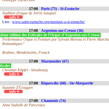
17:00
Paris (75) -
St-Eustache
Audition d'orgue de Jorris Sauquet
Lien :
www.saint-eustache.org/musique-a-st-eustache/
17:00
Argenton-sur-Creuse (36)
xième édition des Estivales de l'Orgue d'Argenton-sur-Creuse
Performance Orgue et Peinture par Sylvain Moreau et Pierre Marcha
Romantiques”
Brahms, Mendelssohn, Franck
17:00
Marmoutier (67)
tivales
Christian Klipfel - Strasbourg
17:00
Riquewihr (68) -
Ste-Marguerite
Suzanne Z'Graggen
17:00
Chamonix (74)
Anne Isabelle de Parcevaux