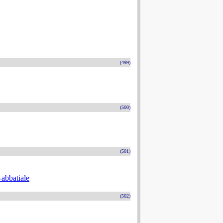
(499)
(500)
(501)
-abbatiale
(502)