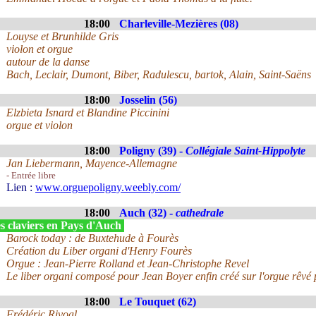
18:00
Charleville-Mezières (08)
Louyse et Brunhilde Gris
violon et orgue
autour de la danse
Bach, Leclair, Dumont, Biber, Radulescu, bartok, Alain, Saint-Saëns
18:00
Josselin (56)
Elzbieta Isnard et Blandine Piccinini
orgue et violon
18:00
Poligny (39) -
Collégiale Saint-Hippolyte
Jan Liebermann, Mayence-Allemagne
- Entrée libre
Lien :
www.orguepoligny.weebly.com/
18:00
Auch (32) -
cathedrale
s claviers en Pays d'Auch
Barock today : de Buxtehude à Fourès
Création du Liber organi d'Henry Fourès
Orgue : Jean-Pierre Rolland et Jean-Christophe Revel
Le liber organi composé pour Jean Boyer enfin créé sur l'orgue rêvé 
18:00
Le Touquet (62)
Frédéric Rivoal