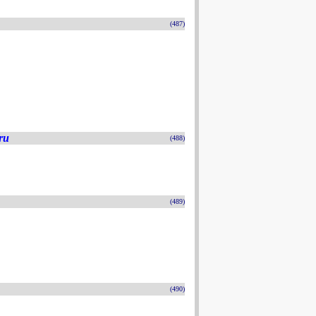
(487)
ru
(488)
(489)
(490)