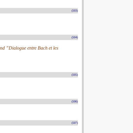
(503)
(504)
nd ”Dialogue entre Bach et les
(505)
(506)
(507)