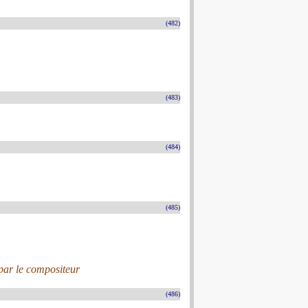
(482)
(483)
(484)
(485)
par le compositeur
(486)