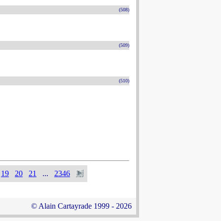
(508)
(509)
(510)
19
20
21
...
2346
© Alain Cartayrade 1999 - 2026