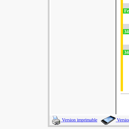
Fes
34
34e
Version imprimable
Versio