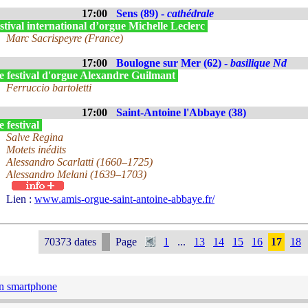
17:00
Sens (89) -
cathédrale
tival international d’orgue Michelle Leclerc
Marc Sacrispeyre (France)
17:00
Boulogne sur Mer (62) -
basilique Nd
e festival d'orgue Alexandre Guilmant
Ferruccio bartoletti
17:00
Saint-Antoine l'Abbaye (38)
 festival
Salve Regina
Motets inédits
Alessandro Scarlatti (1660–1725)
Alessandro Melani (1639–1703)
Lien :
www.amis-orgue-saint-antoine-abbaye.fr/
70373 dates
Page
1
...
13
14
15
16
17
18
n smartphone