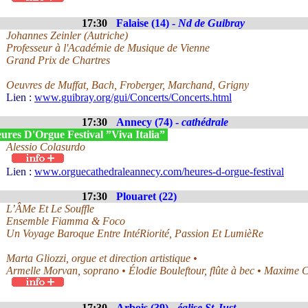
17:30
Falaise (14) -
Nd de Guibray
Johannes Zeinler (Autriche)
Professeur à l'Académie de Musique de Vienne
Grand Prix de Chartres
Oeuvres de Muffat, Bach, Froberger, Marchand, Grigny
Lien :
www.guibray.org/gui/Concerts/Concerts.html
17:30
Annecy (74) -
cathédrale
ures D'Orgue Festival ”Viva Italia”
Alessio Colasurdo
Lien :
www.orguecathedraleannecy.com/heures-d-orgue-festival
17:30
Plouaret (22)
L’ÂMe Et Le Souffle
Ensemble Fiamma & Foco
Un Voyage Baroque Entre IntéRiorité, Passion Et LumièRe
Marta Gliozzi, orgue et direction artistique •
Armelle Morvan, soprano • Élodie Bouleftour, flûte à bec • Maxime 
17:30
Arbois (39) -
église St-Just