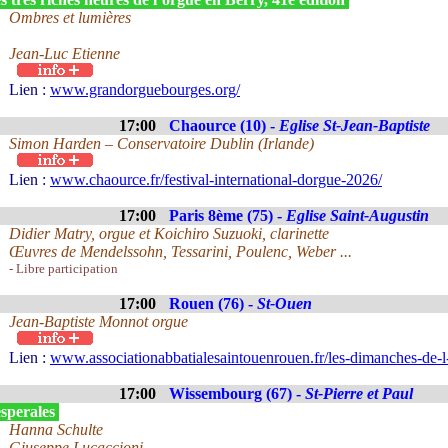
Ombres et lumières
Jean-Luc Etienne
Lien :
www.grandorguebourges.org/
17:00
Chaource (10) -
Eglise St-Jean-Baptiste
Simon Harden – Conservatoire Dublin (Irlande)
Lien :
www.chaource.fr/festival-international-dorgue-2026/
17:00
Paris 8ème (75) -
Eglise Saint-Augustin
Didier Matry, orgue et Koichiro Suzuoki, clarinette
Œuvres de Mendelssohn, Tessarini, Poulenc, Weber ...
- Libre participation
17:00
Rouen (76) -
St-Ouen
Jean-Baptiste Monnot orgue
Lien :
www.associationabbatialesaintouenrouen.fr/les-dimanches-de-l
17:00
Wissembourg (67) -
St-Pierre et Paul
sperales
Hanna Schulte
Giuseppe Lucaccioni