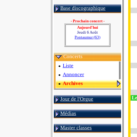
Base discographique
- Prochain concert -
Aujourd'hui
Jeudi 6 Août
Pontaumur (63)
Concerts
Liste
Annoncer
Archives
Le
Jour de l'Orgue
Médias
Master classes