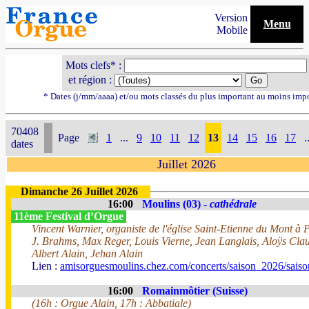
Version
Menu
Mobile
Mots clefs* :
et région :
* Dates (j/mm/aaaa) et/ou mots classés du plus important au moins imp
70408
Page
1
...
9
10
11
12
13
14
15
16
17
.
dates
Juillet 2026
Dimanche 26 Juillet 2026
16:00
Moulins (03) -
cathédrale
11ème Festival d’Orgue
Vincent Warnier, organiste de l'église Saint-Etienne du Mont à 
J. Brahms, Max Reger, Louis Vierne, Jean Langlais, Aloÿs Cl
Albert Alain, Jehan Alain
Lien :
amisorguesmoulins.chez.com/concerts/saison_2026/sais
16:00
Romainmôtier (Suisse)
(16h : Orgue Alain, 17h : Abbatiale)