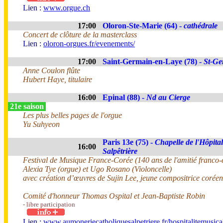
Lien :
www.orgue.ch
17:00
Oloron-Ste-Marie (64) -
cathédrale
Concert de clôture de la masterclass
Lien :
oloron-orgues.fr/evenements/
17:00
Saint-Germain-en-Laye (78) -
St-Ge
Anne Coulon flûte
Hubert Haye, titulaire
16:00
Epinal (88) -
Nd au Cierge
21e saison
Les plus belles pages de l'orgue
Yu Suhyeon
Paris 13e (75) -
Chapelle de l'Hôpital
16:00
Salpêtrière
Festival de Musique France-Corée (140 ans de l'amitié franco
Alexia Tye (orgue) et Ugo Rosano (Violoncelle)
avec création d’œuvres de Sujin Lee, jeune compositrice corée
Comité d'honneur Thomas Ospital et Jean-Baptiste Robin
- libre participation
Lien :
www.aumoneriecatholiquesalpetriere.fr/hospitalitemusica