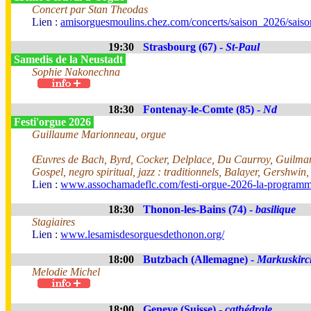
Concert par Stan Theodas
Lien :
amisorguesmoulins.chez.com/concerts/saison_2026/sais
19:30
Strasbourg (67) -
St-Paul
Samedis de la Neustadt
Sophie Nakonechna
18:30
Fontenay-le-Comte (85) -
Nd
Festi'orgue 2026
Guillaume Marionneau, orgue
Œuvres de Bach, Byrd, Cocker, Delplace, Du Caurroy, Guilman
Gospel, negro spiritual, jazz : traditionnels, Balayer, Gershwin
Lien :
www.assochamadeflc.com/festi-orgue-2026-la-programm
18:30
Thonon-les-Bains (74) -
basilique
Stagiaires
Lien :
www.lesamisdesorguesdethonon.org/
18:00
Butzbach (Allemagne) -
Markuskirc
Melodie Michel
18:00
Geneve (Suisse) -
cathédrale