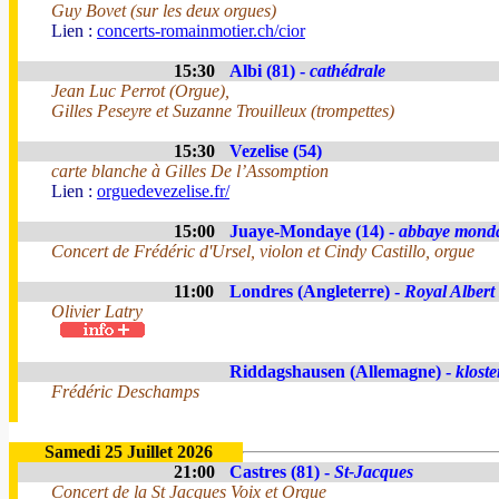
Guy Bovet (sur les deux orgues)
Lien :
concerts-romainmotier.ch/cior
15:30
Albi (81) -
cathédrale
Jean Luc Perrot (Orgue),
Gilles Peseyre et Suzanne Trouilleux (trompettes)
15:30
Vezelise (54)
carte blanche à Gilles De l’Assomption
Lien :
orguedevezelise.fr/
15:00
Juaye-Mondaye (14) -
abbaye mond
Concert de Frédéric d'Ursel, violon et Cindy Castillo, orgue
11:00
Londres (Angleterre) -
Royal Albert
Olivier Latry
Riddagshausen (Allemagne) -
kloste
Frédéric Deschamps
Samedi 25 Juillet 2026
21:00
Castres (81) -
St-Jacques
Concert de la St Jacques Voix et Orgue