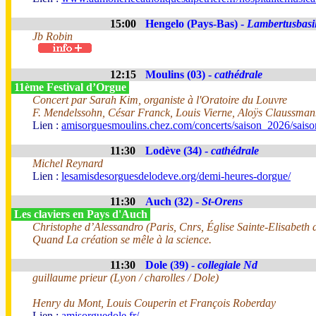
15:00
Hengelo (Pays-Bas) -
Lambertusbasil
Jb Robin
12:15
Moulins (03) -
cathédrale
11ème Festival d’Orgue
Concert par Sarah Kim, organiste à l'Oratoire du Louvre
F. Mendelssohn, César Franck, Louis Vierne, Aloÿs Claussma
Lien :
amisorguesmoulins.chez.com/concerts/saison_2026/sais
11:30
Lodève (34) -
cathédrale
Michel Reynard
Lien :
lesamisdesorguesdelodeve.org/demi-heures-dorgue/
11:30
Auch (32) -
St-Orens
Les claviers en Pays d'Auch
Christophe d’Alessandro (Paris, Cnrs, Église Sainte-Elisabeth
Quand La création se mêle à la science.
11:30
Dole (39) -
collegiale Nd
guillaume prieur (Lyon / charolles / Dole)
Henry du Mont, Louis Couperin et François Roberday
Lien :
amisorguedole.fr/