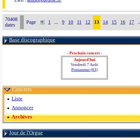
70408
Page
1
...
9
10
11
12
13
14
15
16
17
.
dates
Base discographique
- Prochain concert -
Aujourd'hui
Vendredi 7 Août
Pontaumur (63)
Concerts
Liste
Annoncer
Archives
Jour de l'Orgue