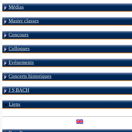
Médias
Master classes
Concours
Colloques
Evénements
Concerts historiques
J S BACH
Liens