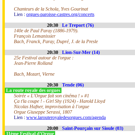
Chanteurs de la Schola, Yves Gourinat
Lien :
orgues-paroisse-castres.org/concerts
20:30
Le Treport (76)
140e de Paul Paray (1886-1979).
François Lemanissier
Bach, Franck, Paray, Dupré, J. de la Presle
20:30
Lion-Sur-Mer (14)
25e Festival autour de l'orgue :
Jean-Pierre Rolland
Bach, Mozart, Vierne
20:30
Tende (06)
La route royale des orgues
Soirée « L’Orgue fait son cinéma ! » #1
Ça t'la coupe ! - Girl Shy (1924) - Harold Lloyd
Nicolas Hafner, improvisation à l’orgue
Orgue Giuseppe Serassi, 1807
Lien :
www.larouteroyaledesorgues.com/agenda
20:00
Saint-Pourçain sur Sioule (03)
11ème Festival d’Orgue