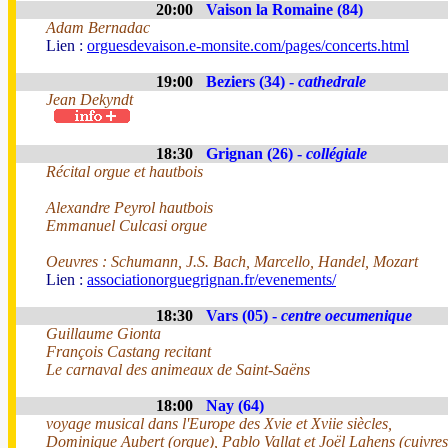
20:00
Vaison la Romaine (84)
Adam Bernadac
Lien :
orguesdevaison.e-monsite.com/pages/concerts.html
19:00
Beziers (34) -
cathedrale
Jean Dekyndt
18:30
Grignan (26) -
collégiale
Récital orgue et hautbois
Alexandre Peyrol hautbois
Emmanuel Culcasi orgue
Oeuvres : Schumann, J.S. Bach, Marcello, Handel, Mozart
Lien :
associationorguegrignan.fr/evenements/
18:30
Vars (05) -
centre oecumenique
Guillaume Gionta
François Castang recitant
Le carnaval des animeaux de Saint-Saëns
18:00
Nay (64)
voyage musical dans l'Europe des Xvie et Xviie siècles,
Dominique Aubert (orgue), Pablo Vallat et Joël Lahens (cuivres