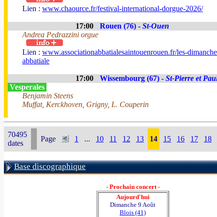
Lien :
www.chaource.fr/festival-international-dorgue-2026/
17:00
Rouen (76) -
St-Ouen
Andrea Pedrazzini orgue
Lien :
www.associationabbatialesaintouenrouen.fr/les-dimanche
abbatiale
17:00
Wissembourg (67) -
St-Pierre et Pau
Vesperales
Benjamin Steens
Muffat, Kerckhoven, Grigny, L. Couperin
70495
Page
1
...
10
11
12
13
14
15
16
17
18
dates
Base discographique
- Prochain concert -
Aujourd'hui
Dimanche 9 Août
Blois (41)