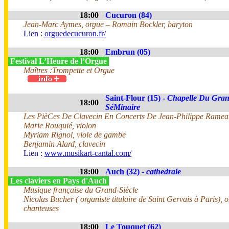
18:00
Cucuron (84)
Jean-Marc Aymes, orgue – Romain Bockler, baryton
Lien :
orguedecucuron.fr/
18:00
Embrun (05)
Festival L’Heure de l’Orgue
Maîtres :Trompette et Orgue
Saint-Flour (15) -
Chapelle Du Gra
18:00
SéMinaire
Les PièCes De Clavecin En Concerts De Jean-Philippe Ramea
Marie Rouquié, violon
Myriam Rignol, viole de gambe
Benjamin Alard, clavecin
Lien :
www.musikart-cantal.com/
18:00
Auch (32) -
cathedrale
Les claviers en Pays d'Auch
Musique française du Grand-Siècle
Nicolas Bucher ( organiste titulaire de Saint Gervais à Paris), o
chanteuses
18:00
Le Touquet (62)