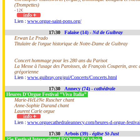
(Trompettes)
- 12€
Lien :
www.orgue-saint-pons.org/
17:30
Falaise (14) -
Nd de Guibray
Erwan Le Prado
Titulaire de l'orgue historique de Notre-Dame de Guibray
Concert hommage pour les 280 ans du Parisot
La Messe à l'usage des Paroisses, de François Couperin, avec 
grégorienne
Lien :
www.guibray.org/gui/Concerts/Concerts.html
17:30
Annecy (74) -
cathédrale
Heures D'Orgue Festival ”Viva Italia”
Marie-HéLèNe Ruscher chant
Anne-Sophie Durand chant
Laurent Carle orgue
Lien :
www.orguecathedraleannecy.com/heures-d-orgue-festiva
17:30
Arbois (39) -
église St-Just
25e Festival International D’Orgue D’Arbois