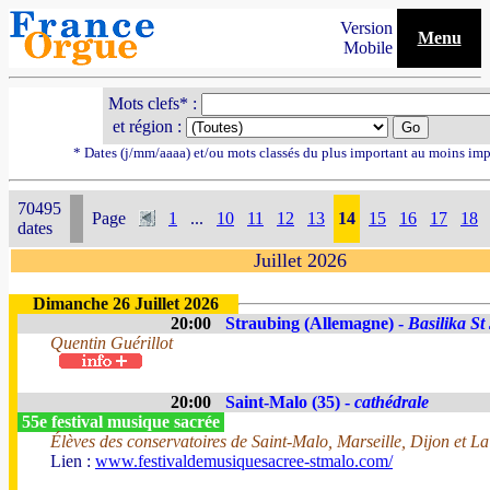
Version
Menu
Mobile
Mots clefs* :
et région :
* Dates (j/mm/aaaa) et/ou mots classés du plus important au moins imp
70495
Page
1
...
10
11
12
13
14
15
16
17
18
dates
Juillet 2026
Dimanche 26 Juillet 2026
20:00
Straubing (Allemagne) -
Basilika St
Quentin Guérillot
20:00
Saint-Malo (35) -
cathédrale
55e festival musique sacrée
Élèves des conservatoires de Saint-Malo, Marseille, Dijon et La
Lien :
www.festivaldemusiquesacree-stmalo.com/