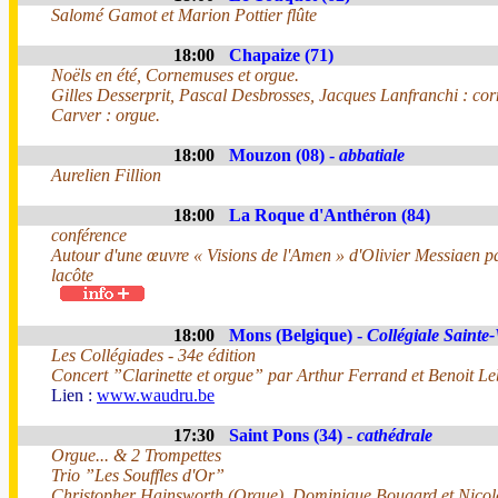
Salomé Gamot et Marion Pottier flûte
18:00
Chapaize (71)
Noëls en été, Cornemuses et orgue.
Gilles Desserprit, Pascal Desbrosses, Jacques Lanfranchi : co
Carver : orgue.
18:00
Mouzon (08) -
abbatiale
Aurelien Fillion
18:00
La Roque d'Anthéron (84)
conférence
Autour d'une œuvre « Visions de l'Amen » d'Olivier Messiaen 
lacôte
18:00
Mons (Belgique) -
Collégiale Saint
Les Collégiades - 34e édition
Concert ”Clarinette et orgue” par Arthur Ferrand et Benoit Leb
Lien :
www.waudru.be
17:30
Saint Pons (34) -
cathédrale
Orgue... & 2 Trompettes
Trio ”Les Souffles d'Or”
Christopher Hainsworth (Orgue), Dominique Bougard et Nico