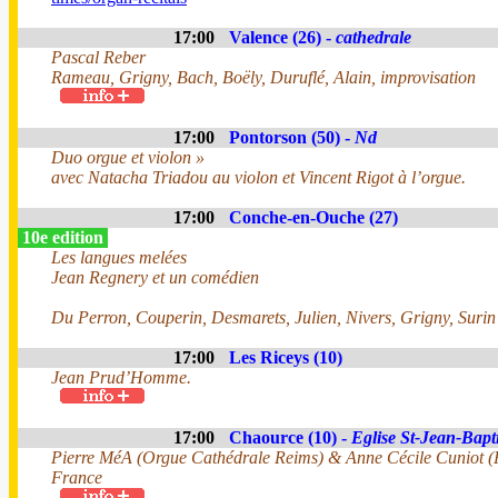
17:00
Valence (26) -
cathedrale
Pascal Reber
Rameau, Grigny, Bach, Boëly, Duruflé, Alain, improvisation
17:00
Pontorson (50) -
Nd
Duo orgue et violon »
avec Natacha Triadou au violon et Vincent Rigot à l’orgue.
17:00
Conche-en-Ouche (27)
10e edition
Les langues melées
Jean Regnery et un comédien
Du Perron, Couperin, Desmarets, Julien, Nivers, Grigny, Surin
17:00
Les Riceys (10)
Jean Prud’Homme.
17:00
Chaource (10) -
Eglise St-Jean-Bapti
Pierre MéA (Orgue Cathédrale Reims) & Anne Cécile Cuniot (F
France