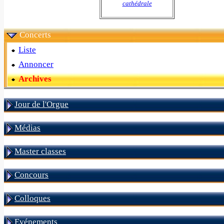
cathédrale
Concerts
Liste
Annoncer
Archives
Jour de l'Orgue
Médias
Master classes
Concours
Colloques
Evénements