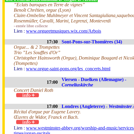
”Eclats baroques en Terre de vignes”
Benoît Chrétien, orgue (Lyon)
Claire-Ombeline Muhlmeyer et Vincent Santagiuliana,saquebou
Rosenmüller, Cavalli, Marini, Legrenzi, Monteverdi
- entrée libre collecte
Lien :
www.orgueetmusiques.wix.com/Arbois
17:30
Sont-Pons-sur-Thomières (34)
Orgue... & 2 Trompettes
Trio ”Les Souffles d'Or”
Christopher Hainsworth (Orgue), Dominique Bougard et Nico
(Trompettes)
Lien :
www.orgue-saint-pons.org/les_concerts.html
Viersen - Duelken (Allemagne) -
17:00
Corneliuskirche
Concert Daniel Roth
17:00
Londres (Angleterre) -
Westminster
Récital d'orgue par Eugene Lavery.
Œuvres de Widor, Franck et Bach.
Lien :
www.westminster-abbey.org/worship-and-music/services
times/organ-recitals