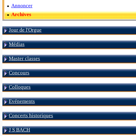
Annoncer
Archives
Jour de l'Orgue
Médias
Master classes
Concours
Colloques
Evénements
Concerts historiques
J S BACH