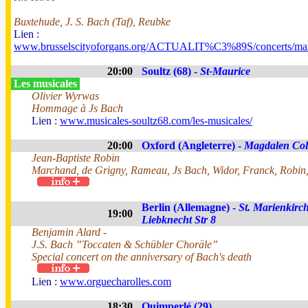
Buxtehude, J. S. Bach (Taf), Reubke
Lien :
www.brusselscityoforgans.org/ACTUALIT%C3%89S/concerts/mar
20:00
Soultz (68) -
St-Maurice
Les musicales
Olivier Wyrwas
Hommage à Js Bach
Lien :
www.musicales-soultz68.com/les-musicales/
20:00
Oxford (Angleterre) -
Magdalen Col
Jean-Baptiste Robin
Marchand, de Grigny, Rameau, Js Bach, Widor, Franck, Robin,
Berlin (Allemagne) -
St. Marienkirch
19:00
Liebknecht Str 8
Benjamin Alard -
J.S. Bach ”Toccaten & Schübler Choräle”
Special concert on the anniversary of Bach's death
Lien :
www.orguecharolles.com
18:30
Quimperlé (29)