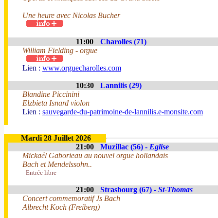
Une heure avec Nicolas Bucher
11:00
Charolles (71)
William Fielding - orgue
Lien :
www.orguecharolles.com
10:30
Lannilis (29)
Blandine Piccinini
Elzbieta Isnard violon
Lien :
sauvegarde-du-patrimoine-de-lannilis.e-monsite.com
Mardi 28 Juillet 2026
21:00
Muzillac (56) -
Eglise
Mickaël Gaborieau au nouvel orgue hollandais
Bach et Mendelssohn..
- Entrée libre
21:00
Strasbourg (67) -
St-Thomas
Concert commemoratif Js Bach
Albrecht Koch (Freiberg)