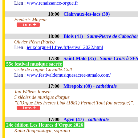
Lien :
www.renaissance-orgue.fr
18:00
Clairvaux-les-lacs (39)
Frederic Mayeur
18:00
Blois (41) -
Saint-Pierre de Cabocho
Olivier Périn (Paris)
Lien :
jeuxdorgue41.free.fr/festival-2022.html
17:30
Saint-Malo (35) -
Sainte Croix à St-
55e festival musique sacrée
visite de l'orgue Cavaillé-Coll
Lien :
www.festivaldemusiquesacree-stmalo.com/
17:00
Mirepoix (09) -
cathédrale
Jan Willem Jansen
5 siècles de musique d'orgue
”L'Orgue Des Freres Link (1881) Permet Tout (ou presque)”.
17:00
Agen (47) -
cathedrale
24e édition Les Heures d’Orgue 2026
Katia Anapolskaya, soprano