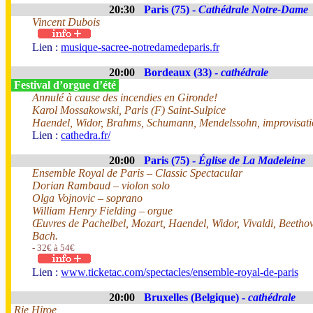
20:30
Paris (75) -
Cathédrale Notre-Dame
Vincent Dubois
Lien :
musique-sacree-notredamedeparis.fr
20:00
Bordeaux (33) -
cathédrale
Festival d’orgue d’été
Annulé à cause des incendies en Gironde!
Karol Mossakowski, Paris (F) Saint-Sulpice
Haendel, Widor, Brahms, Schumann, Mendelssohn, improvisati
Lien :
cathedra.fr/
20:00
Paris (75) -
Église de La Madeleine
Ensemble Royal de Paris – Classic Spectacular
Dorian Rambaud – violon solo
Olga Vojnovic – soprano
William Henry Fielding – orgue
Œuvres de Pachelbel, Mozart, Haendel, Widor, Vivaldi, Beethov
Bach.
- 32€ à 54€
Lien :
www.ticketac.com/spectacles/ensemble-royal-de-paris
20:00
Bruxelles (Belgique) -
cathédrale
Rie Hiroe