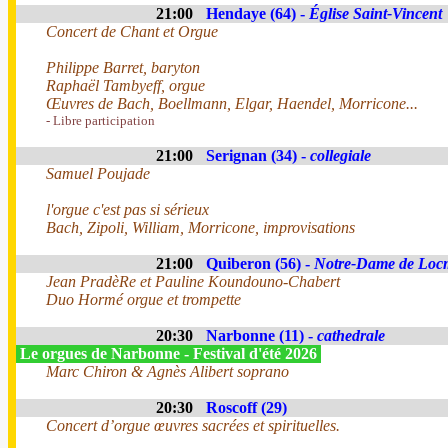
21:00
Hendaye (64) -
Église Saint-Vincent
Concert de Chant et Orgue
Philippe Barret, baryton
Raphaël Tambyeff, orgue
Œuvres de Bach, Boellmann, Elgar, Haendel, Morricone...
- Libre participation
21:00
Serignan (34) -
collegiale
Samuel Poujade
l'orgue c'est pas si sérieux
Bach, Zipoli, William, Morricone, improvisations
21:00
Quiberon (56) -
Notre-Dame de Loc
Jean PradèRe et Pauline Koundouno-Chabert
Duo Hormé orgue et trompette
20:30
Narbonne (11) -
cathedrale
Le orgues de Narbonne - Festival d'été 2026
Marc Chiron & Agnès Alibert soprano
20:30
Roscoff (29)
Concert d’orgue œuvres sacrées et spirituelles.