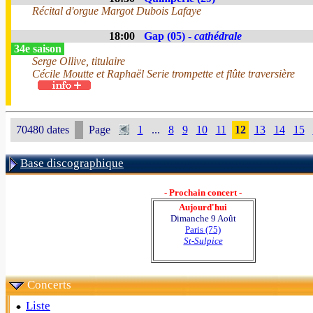
Récital d'orgue Margot Dubois Lafaye
18:00
Gap (05) -
cathédrale
34e saison
Serge Ollive, titulaire
Cécile Moutte et Raphaël Serie trompette et flûte traversière
70480 dates
Page
1
...
8
9
10
11
12
13
14
15
Base discographique
- Prochain concert -
Aujourd'hui
Dimanche 9 Août
Paris (75)
St-Sulpice
Concerts
Liste