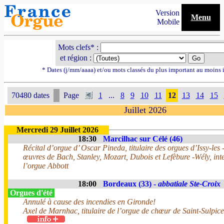
Version
Menu
Mobile
Mots clefs* :
et région :
* Dates (j/mm/aaaa) et/ou mots classés du plus important au moins 
70480 dates
Page
1
...
8
9
10
11
12
13
14
15
Juillet 2026
Mercredi 29 Juillet 2026
18:30
Marcilhac sur Célé (46)
Récital d’orgue d’ Oscar Pineda, titulaire des orgues d’Issy-le
œuvres de Bach, Stanley, Mozart, Dubois et Lefèbure -Wély, int
l’orgue Abbott
18:00
Bordeaux (33) -
abbatiale Ste-Croix
Orgues d'été
Annulé à cause des incendies en Gironde!
Axel de Marnhac, titulaire de l’orgue de chœur de Saint-Sulpice