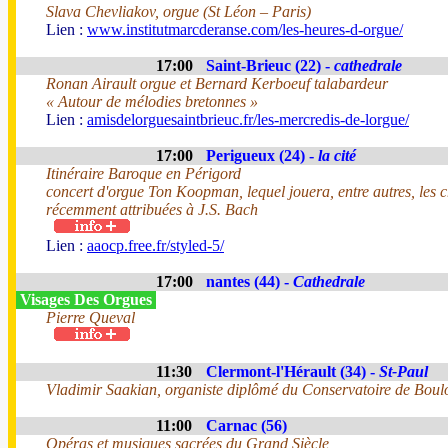
Slava Chevliakov, orgue (St Léon – Paris)
Lien :
www.institutmarcderanse.com/les-heures-d-orgue/
17:00
Saint-Brieuc (22) -
cathedrale
Ronan Airault orgue et Bernard Kerboeuf talabardeur
« Autour de mélodies bretonnes »
Lien :
amisdelorguesaintbrieuc.fr/les-mercredis-de-lorgue/
17:00
Perigueux (24) -
la cité
Itinéraire Baroque en Périgord
concert d'orgue Ton Koopman, lequel jouera, entre autres, les
récemment attribuées à J.S. Bach
Lien :
aaocp.free.fr/styled-5/
17:00
nantes (44) -
Cathedrale
Visages Des Orgues
Pierre Queval
11:30
Clermont-l'Hérault (34) -
St-Paul
Vladimir Saakian, organiste diplômé du Conservatoire de Boul
11:00
Carnac (56)
Opéras et musiques sacrées du Grand Siècle