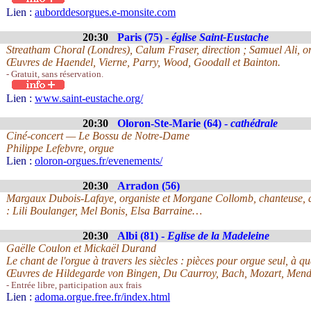
Lien :
auborddesorgues.e-monsite.com
20:30
Paris (75) -
église Saint-Eustache
Streatham Choral (Londres), Calum Fraser, direction ; Samuel Ali, o
Œuvres de Haendel, Vierne, Parry, Wood, Goodall et Bainton.
- Gratuit, sans réservation.
Lien :
www.saint-eustache.org/
20:30
Oloron-Ste-Marie (64) -
cathédrale
Ciné-concert — Le Bossu de Notre-Dame
Philippe Lefebvre, orgue
Lien :
oloron-orgues.fr/evenements/
20:30
Arradon (56)
Margaux Dubois-Lafaye, organiste et Morgane Collomb, chanteuse, d
: Lili Boulanger, Mel Bonis, Elsa Barraine…
20:30
Albi (81) -
Eglise de la Madeleine
Gaëlle Coulon et Mickaël Durand
Le chant de l'orgue à travers les siècles : pièces pour orgue seul, à q
Œuvres de Hildegarde von Bingen, Du Caurroy, Bach, Mozart, Mend
- Entrée libre, participation aux frais
Lien :
adoma.orgue.free.fr/index.html