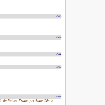
(362)
(363)
(364)
(365)
(366)
ale de Reims, France) et Anne Cécile