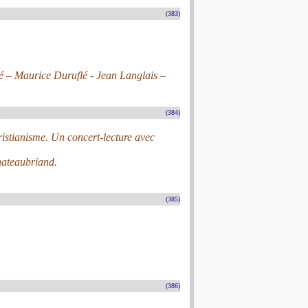
(383)
é – Maurice Duruflé - Jean Langlais –
n
(384)
ristianisme. Un concert-lecture avec
Chateaubriand.
(385)
(386)