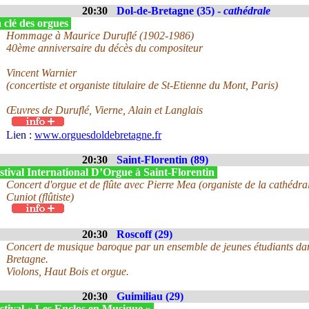
20:30
Dol-de-Bretagne (35) -
cathédrale
 clé des orgues
Hommage à Maurice Duruflé (1902-1986)
40ème anniversaire du décès du compositeur
Vincent Warnier
(concertiste et organiste titulaire de St-Etienne du Mont, Paris)
Œuvres de Duruflé, Vierne, Alain et Langlais
Lien :
www.orguesdoldebretagne.fr
20:30
Saint-Florentin (89)
tival International D’Orgue à Saint-Florentin
Concert d'orgue et de flûte avec Pierre Mea (organiste de la cathédr
Cuniot (flûtiste)
20:30
Roscoff (29)
Concert de musique baroque par un ensemble de jeunes étudiants dan
Bretagne.
Violons, Haut Bois et orgue.
20:30
Guimiliau (29)
stival « Les Enclos en Musique »