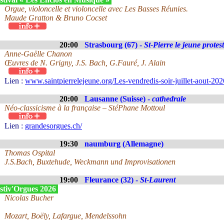
Orgue, violoncelle et violoncelle avec Les Basses Réunies.
Maude Gratton & Bruno Cocset
20:00
Strasbourg (67) -
St-Pierre le jeune protes
Anne-Gaëlle Chanon
Œuvres de N. Grigny, J.S. Bach, G.Fauré, J. Alain
Lien :
www.saintpierrelejeune.org/Les-vendredis-soir-juillet-aout-2
20:00
Lausanne (Suisse) -
cathedrale
Néo-classicisme à la française – StéPhane Mottoul
Lien :
grandesorgues.ch/
19:30
naumburg (Allemagne)
Thomas Ospital
J.S.Bach, Buxtehude, Weckmann und Improvisationen
19:00
Fleurance (32) -
St-Laurent
stiv'Orgues 2026
Nicolas Bucher
Mozart, Boëly, Lafargue, Mendelssohn