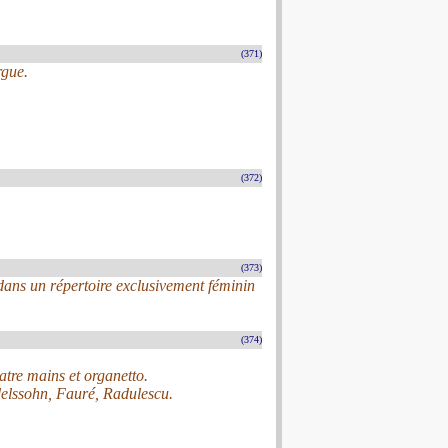
(371)
rgue.
(372)
(373)
ans un répertoire exclusivement féminin
(374)
uatre mains et organetto.
elssohn, Fauré, Radulescu.