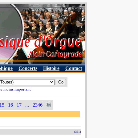
phique
Concerts
Histoire
Contact
 au moins important
15
16
17
...
2346
(361)