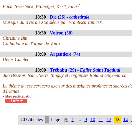
Bach, Sweelinck, Froberger, Kerll, Fauré
18:30
Die (26) -
cathedrale
Musique du Xvie au Xxe siècle par Frantisek Vanicek.
18:30
Voiron (38)
Christine Bin
Co-titulaire de l'orgue de Voiro
18:00
Argentière (74)
Denis Comtet
18:00
Trébabu (29) -
Eglise Saint Tugdual
duo Brestois Jean-Pierre Tanguy et l'organiste Roland Guyomarch
Le thème du concert sera axé sur des musiques profanes et sacrées d
d'Irlande.
- libre participation
70374 dates
Page
1
...
9
10
11
12
13
14