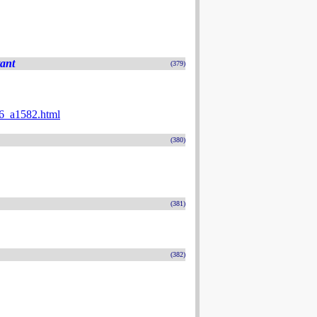
tant
(379)
026_a1582.html
(380)
(381)
(382)