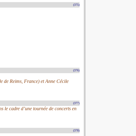
(375)
(376)
ale de Reims, France) et Anne Cécile
(377)
s le cadre d’une tournée de concerts en
(378)