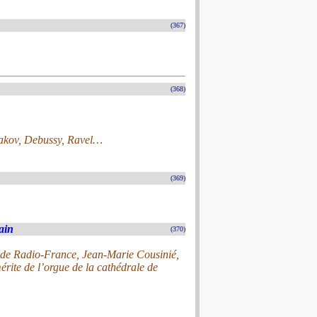
(367)
(368)
akov, Debussy, Ravel…
(369)
ain
(370)
e de Radio-France, Jean-Marie Cousinié,
érite de l’orgue de la cathédrale de