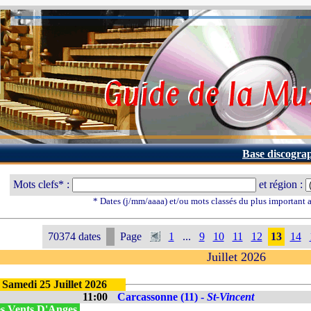
Base discogra
Mots clefs* :
et région :
* Dates (j/mm/aaaa) et/ou mots classés du plus important
70374 dates
Page
1
...
9
10
11
12
13
14
Juillet 2026
Samedi 25 Juillet 2026
11:00
Carcassonne (11) -
St-Vincent
s Vents D'Anges