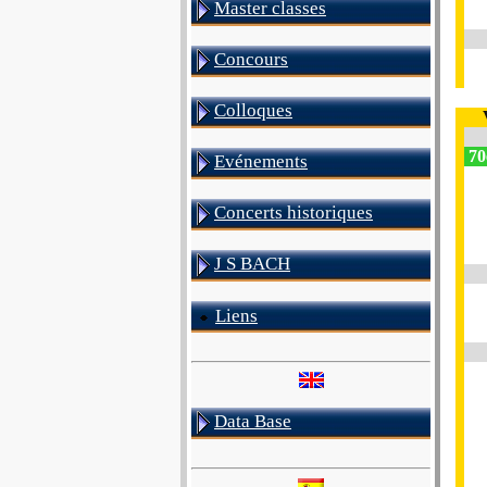
Master classes
Concours
Colloques
70
Evénements
Concerts historiques
J S BACH
Liens
Data Base