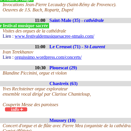
Invocations Jean-Pierre Lecaudey (Saint-Rémy de Provence).
Oeuvres de J.S. Bach, Ropartz, Dupré
11:00
Saint-Malo (35) -
cathédrale
 festival musique sacrée
Visites des orgues de la cathédrale
Lien :
www.festivaldemusiquesacree-stmalo.com/
11:00
Le Creusot (71) -
St-Laurent
Ivan Terekhanov
Lien :
orguissimo.wordpress.com/concerts/
10:30
Plouescat (29)
Blandine Piccinini, orgue et violon
Chastreix (63)
Yves Rechsteiner orgue explorateur
ensemble vocal dirigé par Clarisse Chanteloup,
Couperin Messe des paroisses
Moussey (10)
Concert d'orgue et de flûte avec Pierre Mea (organiste de la cathédr
Cuniot (flûtiste)