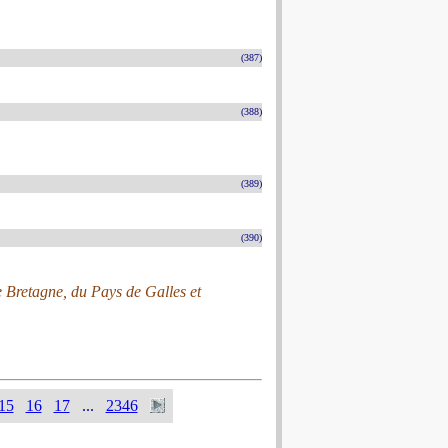
(387)
(388)
(389)
(390)
e Bretagne, du Pays de Galles et
15
16
17
...
2346