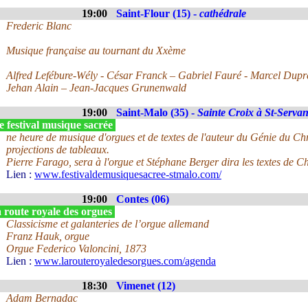
19:00
Saint-Flour (15) -
cathédrale
Frederic Blanc
Musique française au tournant du Xxème
Alfred Lefébure-Wély - César Franck – Gabriel Fauré - Marcel Dupr
Jehan Alain – Jean-Jacques Grunenwald
19:00
Saint-Malo (35) -
Sainte Croix à St-Serva
 festival musique sacrée
ne heure de musique d'orgues et de textes de l'auteur du Génie du Ch
projections de tableaux.
Pierre Farago, sera à l'orgue et Stéphane Berger dira les textes de 
Lien :
www.festivaldemusiquesacree-stmalo.com/
19:00
Contes (06)
 route royale des orgues
Classicisme et galanteries de l’orgue allemand
Franz Hauk, orgue
Orgue Federico Valoncini, 1873
Lien :
www.larouteroyaledesorgues.com/agenda
18:30
Vimenet (12)
Adam Bernadac