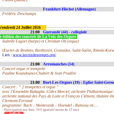
Frankfurt-Höchst (Allemagne)
Frédéric Deschamps
Vendredi 24 Juillet 2026
21:00
Guerande (44) -
collegiale
e édition des concerts de La Voix des Orgues
Isabelle Lagors (harpe) et Christian Ott (orgue)
Œuvres de Brahms, Beethoven, Granados, Saint-Saëns, Rimski-Kors
Lien :
www.lavoixdesorgues.org/
21:00
Arromanches (14)
Concert orgue et trompette
Pauline Koundouno-Chabert & Jean Pradère
21:00
Bort-Les-Orgues (19) -
Eglise Saint-Germ
Concert : ” 2 trompettes et orgue ”
avec l’Ensemble Battaglia :Gilles Mercier, orchestre Philharmoniqu
orchestre national des Pays de Loire et François Clément, titulaire ém
Clermont-Ferrand
programme: Bach – Monteverdi – Haendel - Rameau etc…
- Participation aux frais: 10 € (gratuité moins de 15 ans)