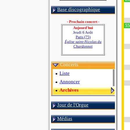
Base discographique
- Prochain concert -
55e
Aujourd'hui
Jeudi 6 Août
Paris (75)
Église saint-Nicolas du
Chardonnet
Concerts
Liste
Annoncer
Archives
Jour de l'Orgue
Médias