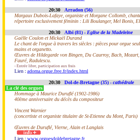
20:30
Arradon (56)
Margaux Dubois-Lafaye, organiste et Morgane Collomb, chant
répertoire exclusivement féminin : Lili Boulanger, Mel Bonis, 
20:30
Albi (81) -
Eglise de la Madeleine
Gaëlle Coulon et Mickaël Durand
Le chant de l'orgue à travers les siècles : pièces pour orgue seul
mains et organetto.
Œuvres de Hildegarde von Bingen, Du Caurroy, Bach, Mozart,
Fauré, Radulescu.
- Entrée libre, participation aux frais
Lien :
adoma.orgue.free.fr/index.html
20:30
Dol-de-Bretagne (35) -
cathédrale
La clé des orgues
Hommage à Maurice Duruflé (1902-1986)
40ème anniversaire du décès du compositeur
Vincent Warnier
(concertiste et organiste titulaire de St-Etienne du Mont, Paris)
Œuvres de Duruflé, Vierne, Alain et Langlais
Lien :
www.orguesdoldebretagne.fr