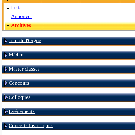
Liste
Annoncer
Archives
Jour de l'Orgue
Médias
Master classes
Concours
Colloques
Evénements
Concerts historiques