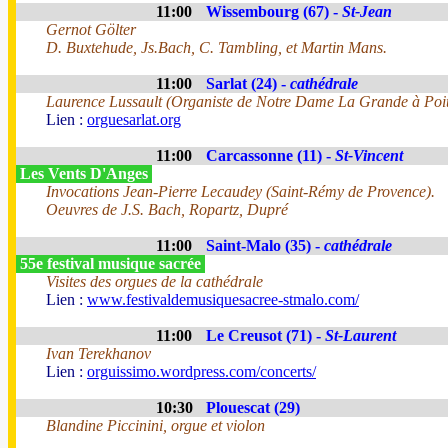
11:00
Wissembourg (67) -
St-Jean
Gernot Gölter
D. Buxtehude, Js.Bach, C. Tambling, et Martin Mans.
11:00
Sarlat (24) -
cathédrale
Laurence Lussault (Organiste de Notre Dame La Grande à Poit
Lien :
orguesarlat.org
11:00
Carcassonne (11) -
St-Vincent
Les Vents D'Anges
Invocations Jean-Pierre Lecaudey (Saint-Rémy de Provence).
Oeuvres de J.S. Bach, Ropartz, Dupré
11:00
Saint-Malo (35) -
cathédrale
55e festival musique sacrée
Visites des orgues de la cathédrale
Lien :
www.festivaldemusiquesacree-stmalo.com/
11:00
Le Creusot (71) -
St-Laurent
Ivan Terekhanov
Lien :
orguissimo.wordpress.com/concerts/
10:30
Plouescat (29)
Blandine Piccinini, orgue et violon