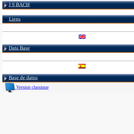
J S BACH
Liens
Data Base
Base de datos
Version classique