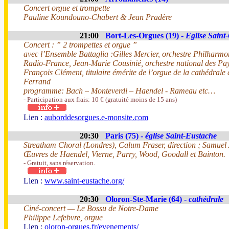
Concert orgue et trompette
Pauline Koundouno-Chabert & Jean Pradère
21:00
Bort-Les-Orgues (19) -
Eglise Saint
Concert : ” 2 trompettes et orgue ”
avec l’Ensemble Battaglia :Gilles Mercier, orchestre Philharm
Radio-France, Jean-Marie Cousinié, orchestre national des Pay
François Clément, titulaire émérite de l’orgue de la cathédrale
Ferrand
programme: Bach – Monteverdi – Haendel - Rameau etc…
- Participation aux frais: 10 € (gratuité moins de 15 ans)
Lien :
auborddesorgues.e-monsite.com
20:30
Paris (75) -
église Saint-Eustache
Streatham Choral (Londres), Calum Fraser, direction ; Samuel 
Œuvres de Haendel, Vierne, Parry, Wood, Goodall et Bainton.
- Gratuit, sans réservation.
Lien :
www.saint-eustache.org/
20:30
Oloron-Ste-Marie (64) -
cathédrale
Ciné-concert — Le Bossu de Notre-Dame
Philippe Lefebvre, orgue
Lien :
oloron-orgues.fr/evenements/