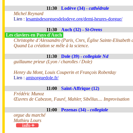
11:30
Lodève (34) -
cathédrale
Michel Reynard
Lien :
lesamisdesorguesdelodeve.org/demi-heures-dorgue/
11:30
Auch (32) -
St-Orens
Les claviers en Pays d'Auch
Christophe d’Alessandro (Paris, Cnrs, Église Sainte-Elisabeth
Quand La création se mêle à la science.
11:30
Dole (39) -
collegiale Nd
guillaume prieur (Lyon / charolles / Dole)
Henry du Mont, Louis Couperin et François Roberday
Lien :
amisorguedole.fr/
11:00
Saint-Affrique (12)
Frédéric Munoz
Œuvres de Cabezon, Fauré, Mahler, Sibélius.... Improvisation
11:00
Pezenas (34) -
collegiale
orgue du marché
Mathieu Lours