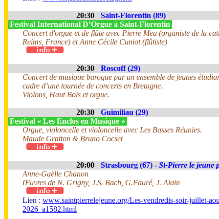
20:30
Saint-Florentin (89)
Festival International D’Orgue à Saint-Florentin
Concert d'orgue et de flûte avec Pierre Mea (organiste de la ca
Reims, France) et Anne Cécile Cuniot (flûtiste)
20:30
Roscoff (29)
Concert de musique baroque par un ensemble de jeunes étudian
cadre d’une tournée de concerts en Bretagne.
Violons, Haut Bois et orgue.
20:30
Guimiliau (29)
Festival « Les Enclos en Musique »
Orgue, violoncelle et violoncelle avec Les Basses Réunies.
Maude Gratton & Bruno Cocset
20:00
Strasbourg (67) -
St-Pierre le jeune 
Anne-Gaëlle Chanon
Œuvres de N. Grigny, J.S. Bach, G.Fauré, J. Alain
Lien :
www.saintpierrelejeune.org/Les-vendredis-soir-juillet-aou
2026_a1582.html