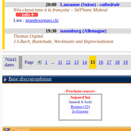
20:00
Lausanne (Suisse) -
cathedrale
Néo-classicisme à la française – StéPhane Mottoul
Lien :
grandesorgues.ch/
19:30
naumburg (Allemagne)
Thomas Ospital
J.S.Bach, Buxtehude, Weckmann und Improvisationen
70443
Page
1
...
11
12
13
14
15
16
17
18
19
dates
Base discographique
- Prochain concert -
Aujourd'hui
Samedi 8 Août
Rennes (35)
St-Etienne
Concerts