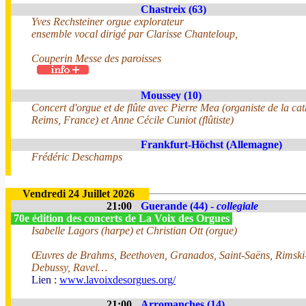
Chastreix (63)
Yves Rechsteiner orgue explorateur
ensemble vocal dirigé par Clarisse Chanteloup,
Couperin Messe des paroisses
Moussey (10)
Concert d'orgue et de flûte avec Pierre Mea (organiste de la ca
Reims, France) et Anne Cécile Cuniot (flûtiste)
Frankfurt-Höchst (Allemagne)
Frédéric Deschamps
Vendredi 24 Juillet 2026
21:00
Guerande (44) -
collegiale
70e édition des concerts de La Voix des Orgues
Isabelle Lagors (harpe) et Christian Ott (orgue)
Œuvres de Brahms, Beethoven, Granados, Saint-Saëns, Rimski
Debussy, Ravel…
Lien :
www.lavoixdesorgues.org/
21:00
Arromanches (14)