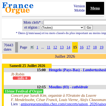
Version
Menu
Mobile
Mots clefs* :
et région :
* Dates (j/mm/aaaa) et/ou mots classés du plus important au moins imp
70443
Page
1
...
11
12
13
14
15
16
17
18
19
dates
Juillet 2026
Samedi 25 Juillet 2026
15:00
Hengelo (Pays-Bas) -
Lambertusbasil
Jb Robin
12:15
Moulins (03) -
cathédrale
11ème Festival d’Orgue
Concert par Sarah Kim, organiste à l'Oratoire du Louvre
F. Mendelssohn, César Franck, Louis Vierne, Aloÿs Claussma
Lien :
amisorguesmoulins.chez.com/concerts/saison_2026/sais