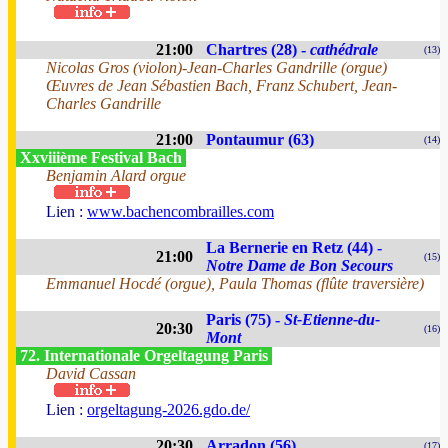
21:00
Chartres (28) -
cathédrale
(13)
Nicolas Gros (violon)-Jean-Charles Gandrille (orgue)
Œuvres de Jean Sébastien Bach, Franz Schubert, Jean-
Charles Gandrille
21:00
Pontaumur (63)
(14)
Xxviiième Festival Bach
Benjamin Alard orgue
Lien :
www.bachencombrailles.com
La Bernerie en Retz (44) -
21:00
(15)
Notre Dame de Bon Secours
Emmanuel Hocdé (orgue), Paula Thomas (flûte traversière)
Paris (75) -
St-Etienne-du-
20:30
(16)
Mont
72. Internationale Orgeltagung Paris
David Cassan
Lien :
orgeltagung-2026.gdo.de/
20:30
Arradon (56)
(17)