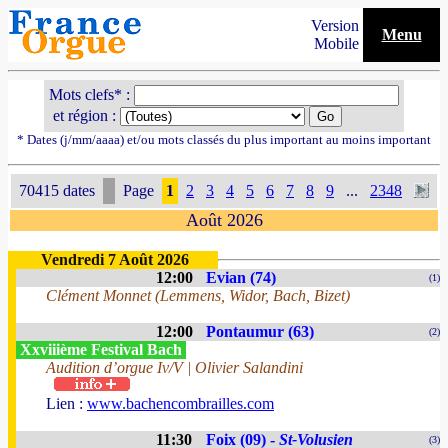
Version
Menu
Mobile
Mots clefs* :
et région :
* Dates (j/mm/aaaa) et/ou mots classés du plus important au moins important
70415 dates
Page
1
2
3
4
5
6
7
8
9
...
2348
Août 2026
Vendredi 7 Août 2026
12:00
Evian (74)
(1)
Clément Monnet (Lemmens, Widor, Bach, Bizet)
12:00
Pontaumur (63)
(2)
Xxviiième Festival Bach
Audition d’orgue Iv/V | Olivier Salandini
Lien :
www.bachencombrailles.com
11:30
Foix (09) -
St-Volusien
(3)