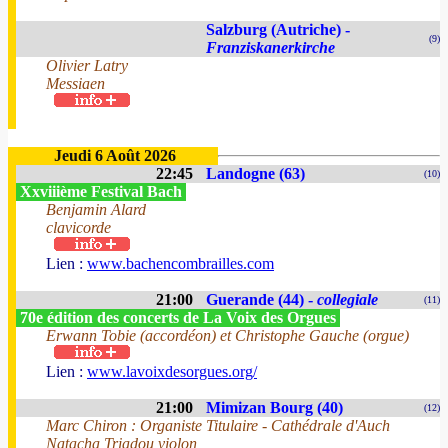
Salzburg (Autriche) -
(9)
Franziskanerkirche
Olivier Latry
Messiaen
Jeudi 6 Août 2026
22:45
Landogne (63)
(10)
Xxviiième Festival Bach
Benjamin Alard
clavicorde
Lien :
www.bachencombrailles.com
21:00
Guerande (44) -
collegiale
(11)
70e édition des concerts de La Voix des Orgues
Erwann Tobie (accordéon) et Christophe Gauche (orgue)
Lien :
www.lavoixdesorgues.org/
21:00
Mimizan Bourg (40)
(12)
Marc Chiron : Organiste Titulaire - Cathédrale d'Auch
Natacha Triadou violon