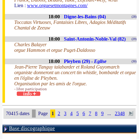
Lien :
www.orguesetmontagnes.com/
18:00
Digne-les-Bains (04)
(28)
Toccatas Virtuoses, Fantaisies Libres, Adagios Méditatifs
Chantal de Zeeuw
18:00
Saint-Antonin-Noble-Val (82)
(29)
Charles Balayer
orgue Hammon et orgue Puget-Daldosso
18:00
Pleyben (29) -
Eglise
(30)
Jean-Pierre Tanguy talabarder et Roland Guyomarch
organiste donneront un concert tin whistle, bombarde et orgue
en l'église de Pleyben.
Organisation par les amis de l'orgue.
- libre participation
70415 dates
Page
1
2
3
4
5
6
7
8
9
...
2348
Base discographique