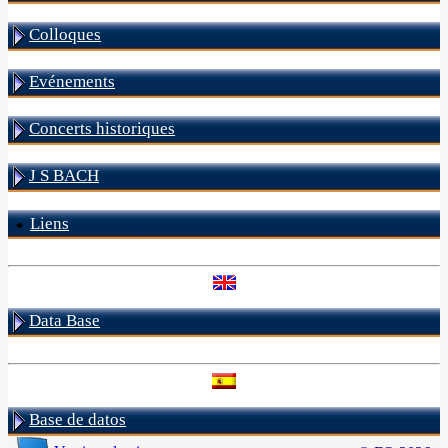
Colloques
Evénements
Concerts historiques
J S BACH
Liens
Data Base
Base de datos