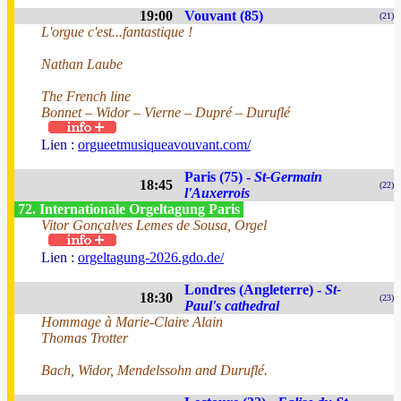
19:00
Vouvant (85)
(21)
L'orgue c'est...fantastique !
Nathan Laube
The French line
Bonnet – Widor – Vierne – Dupré – Duruflé
Lien :
orgueetmusiqueavouvant.com/
Paris (75) -
St-Germain
18:45
(22)
l'Auxerrois
72. Internationale Orgeltagung Paris
Vitor Gonçalves Lemes de Sousa, Orgel
Lien :
orgeltagung-2026.gdo.de/
Londres (Angleterre) -
St-
18:30
(23)
Paul's cathedral
Hommage à Marie-Claire Alain
Thomas Trotter
Bach, Widor, Mendelssohn and Duruflé.