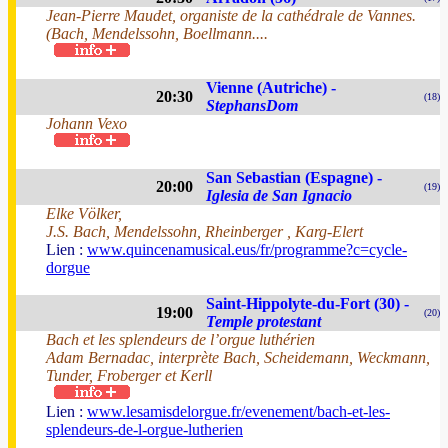
Jean-Pierre Maudet, organiste de la cathédrale de Vannes.
(Bach, Mendelssohn, Boellmann....
Vienne (Autriche) -
20:30
(18)
StephansDom
Johann Vexo
San Sebastian (Espagne) -
20:00
(19)
Iglesia de San Ignacio
Elke Völker,
J.S. Bach, Mendelssohn, Rheinberger , Karg-Elert
Lien :
www.quincenamusical.eus/fr/programme?c=cycle-
dorgue
Saint-Hippolyte-du-Fort (30) -
19:00
(20)
Temple protestant
Bach et les splendeurs de l’orgue luthérien
Adam Bernadac, interprète Bach, Scheidemann, Weckmann,
Tunder, Froberger et Kerll
Lien :
www.lesamisdelorgue.fr/evenement/bach-et-les-
splendeurs-de-l-orgue-lutherien