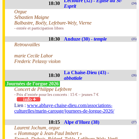
Lectoure (32) -
Eglise du St-
18:30
(24)
Esprit
Orgue
Sébastien Maigne
Balbastre, Boëly, Lefebure-Wely, Vierne
- entrée et participation libres
18:30
Anduze (30) -
temple
(25)
Retrouvailles
marie Cecile Lahor
Frederic Pelassy violon
La Chaise-Dieu (43) -
18:30
(26)
abbatiale
Journées de l’orgue 2026
Concert de Philippe Lefebvre
- Prix d’entrée pour les concerts : 15 € – jeunes 7 €
Lien :
www.abbaye-chaise-dieu.com/associations-
culturelles/marin-carouge/journees-de-lorgue-2026/
18:15
Alpe d'Huez (38)
(27)
Laurent Jochum, orgue
« Hommage à Jean-Paul Imbert »
Franck, Dubois, Bédard, Takle, Lefébure-Wely, Verdi