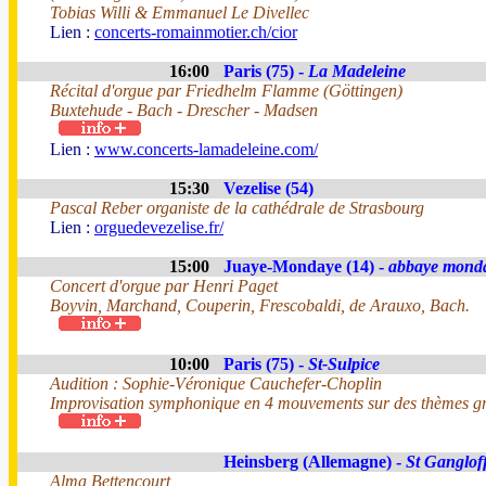
Tobias Willi & Emmanuel Le Divellec
Lien :
concerts-romainmotier.ch/cior
16:00
Paris (75) -
La Madeleine
Récital d'orgue par Friedhelm Flamme (Göttingen)
Buxtehude - Bach - Drescher - Madsen
Lien :
www.concerts-lamadeleine.com/
15:30
Vezelise (54)
Pascal Reber organiste de la cathédrale de Strasbourg
Lien :
orguedevezelise.fr/
15:00
Juaye-Mondaye (14) -
abbaye mond
Concert d'orgue par Henri Paget
Boyvin, Marchand, Couperin, Frescobaldi, de Arauxo, Bach.
10:00
Paris (75) -
St-Sulpice
Audition : Sophie-Véronique Cauchefer-Choplin
Improvisation symphonique en 4 mouvements sur des thèmes gr
Heinsberg (Allemagne) -
St Ganglof
Alma Bettencourt