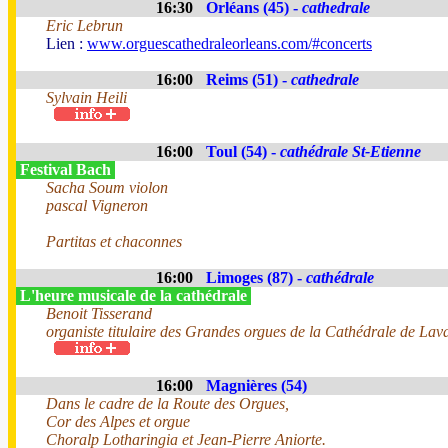
16:30
Orléans (45) -
cathedrale
Eric Lebrun
Lien :
www.orguescathedraleorleans.com/#concerts
16:00
Reims (51) -
cathedrale
Sylvain Heili
16:00
Toul (54) -
cathédrale St-Etienne
Festival Bach
Sacha Soum violon
pascal Vigneron
Partitas et chaconnes
16:00
Limoges (87) -
cathédrale
L'heure musicale de la cathédrale
Benoit Tisserand
organiste titulaire des Grandes orgues de la Cathédrale de Lav
16:00
Magnières (54)
Dans le cadre de la Route des Orgues,
Cor des Alpes et orgue
Choralp Lotharingia et Jean-Pierre Aniorte.