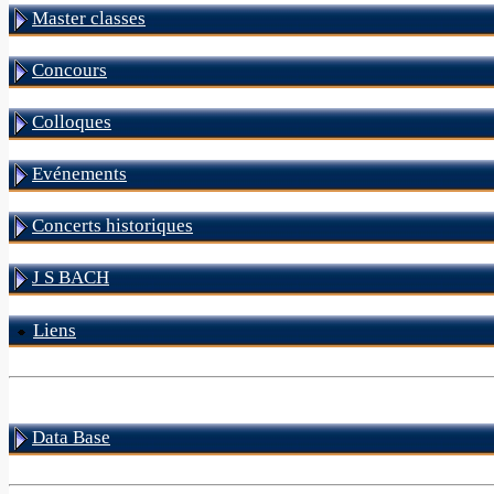
Master classes
Concours
Colloques
Evénements
Concerts historiques
J S BACH
Liens
Data Base