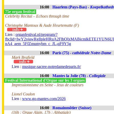
16:00
Haarlem (Pays-Bas) -
Koepelkathedr
75e organ festival
Celebrity Recital – Echoes through time
Christophe Mantoux & Aude Heurtematte (F)
Lien :
organfestival.nl/program/?
fbclid=IwY2xjawRgIlpleHRuA2FlbQIxMABicmlkETE1YUN
nA4_aem_5FfZmumybm_c_JL-qF9Y5g
16:00
Paris (75) -
cathédrale Notre-Dame
Mark Brafield
Lien :
musique-sacree-notredamedeparis.fr/
16:00
Mantes la Jolie (78) -
Collegiale
Festival International d'Orgue sur les 3 orgues
Impressionnisme en Seine - Jeux de couleurs
Lionel Coulon
Lien :
www.go-mantes.com/2026
16:00
Romainmôtier (Suisse)
(16h : Orgue Alain, 17h : Abbatiale)