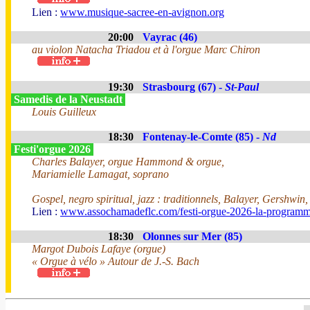
Lien :
www.musique-sacree-en-avignon.org
20:00
Vayrac (46)
au violon Natacha Triadou et à l'orgue Marc Chiron
19:30
Strasbourg (67) -
St-Paul
Samedis de la Neustadt
Louis Guilleux
18:30
Fontenay-le-Comte (85) -
Nd
Festi'orgue 2026
Charles Balayer, orgue Hammond & orgue,
Mariamielle Lamagat, soprano
Gospel, negro spiritual, jazz : traditionnels, Balayer, Gershwin
Lien :
www.assochamadeflc.com/festi-orgue-2026-la-programm
18:30
Olonnes sur Mer (85)
Margot Dubois Lafaye (orgue)
« Orgue à vélo » Autour de J.-S. Bach