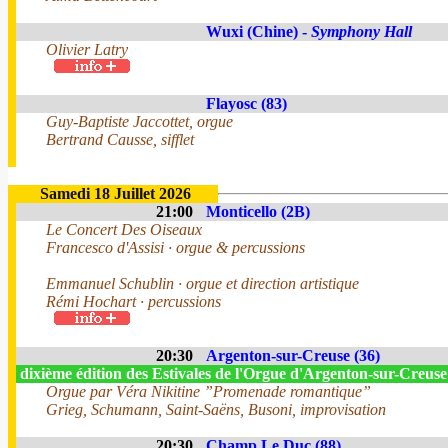
Wuxi (Chine) -
Symphony Hall
Olivier Latry
Flayosc (83)
Guy-Baptiste Jaccottet, orgue
Bertrand Causse, sifflet
Samedi 18 Juillet 2026
21:00
Monticello (2B)
Le Concert Des Oiseaux
Francesco d'Assisi · orgue & percussions
Emmanuel Schublin · orgue et direction artistique
Rémi Hochart · percussions
20:30
Argenton-sur-Creuse (36)
dixième édition des Estivales de l'Orgue d'Argenton-sur-Creus
Orgue par Véra Nikitine ”Promenade romantique”
Grieg, Schumann, Saint-Saëns, Busoni, improvisation
20:30
Champ Le Duc (88)