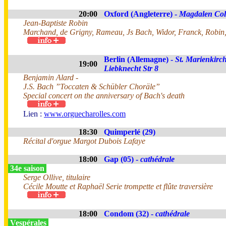
20:00
Oxford (Angleterre) -
Magdalen Col
Jean-Baptiste Robin
Marchand, de Grigny, Rameau, Js Bach, Widor, Franck, Robin,
Berlin (Allemagne) -
St. Marienkirch
19:00
Liebknecht Str 8
Benjamin Alard -
J.S. Bach ”Toccaten & Schübler Choräle”
Special concert on the anniversary of Bach's death
Lien :
www.orguecharolles.com
18:30
Quimperlé (29)
Récital d'orgue Margot Dubois Lafaye
18:00
Gap (05) -
cathédrale
34e saison
Serge Ollive, titulaire
Cécile Moutte et Raphaël Serie trompette et flûte traversière
18:00
Condom (32) -
cathédrale
Vespérales