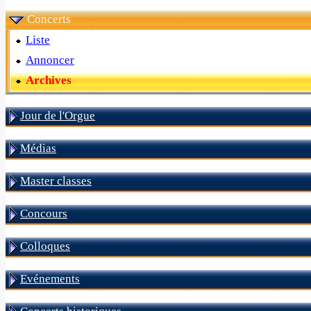
Concerts
Liste
Annoncer
Archives
Jour de l'Orgue
Médias
Master classes
Concours
Colloques
Evénements