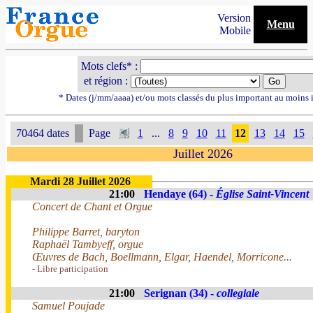
Version
Menu
Mobile
Mots clefs* :
et région :
* Dates (j/mm/aaaa) et/ou mots classés du plus important au moins 
70464 dates
Page
1
...
8
9
10
11
12
13
14
15
Juillet 2026
Mardi 28 Juillet 2026
21:00
Hendaye (64) -
Église Saint-Vincent
Concert de Chant et Orgue
Philippe Barret, baryton
Raphaël Tambyeff, orgue
Œuvres de Bach, Boellmann, Elgar, Haendel, Morricone...
- Libre participation
21:00
Serignan (34) -
collegiale
Samuel Poujade