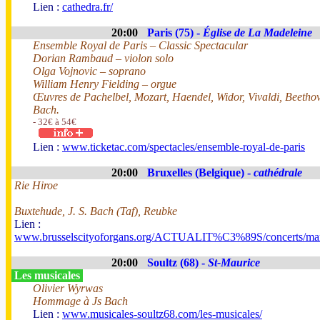
Lien :
cathedra.fr/
20:00
Paris (75) -
Église de La Madeleine
Ensemble Royal de Paris – Classic Spectacular
Dorian Rambaud – violon solo
Olga Vojnovic – soprano
William Henry Fielding – orgue
Œuvres de Pachelbel, Mozart, Haendel, Widor, Vivaldi, Beethov
Bach.
- 32€ à 54€
Lien :
www.ticketac.com/spectacles/ensemble-royal-de-paris
20:00
Bruxelles (Belgique) -
cathédrale
Rie Hiroe
Buxtehude, J. S. Bach (Taf), Reubke
Lien :
www.brusselscityoforgans.org/ACTUALIT%C3%89S/concerts/mar
20:00
Soultz (68) -
St-Maurice
Les musicales
Olivier Wyrwas
Hommage à Js Bach
Lien :
www.musicales-soultz68.com/les-musicales/