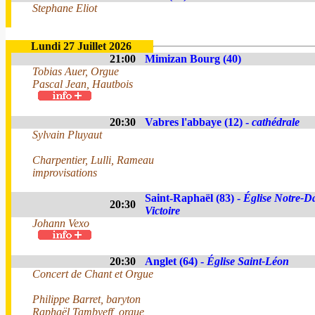
Stephane Eliot
Lundi 27 Juillet 2026
21:00
Mimizan Bourg (40)
Tobias Auer, Orgue
Pascal Jean, Hautbois
20:30
Vabres l'abbaye (12) -
cathédrale
Sylvain Pluyaut
Charpentier, Lulli, Rameau
improvisations
Saint-Raphaël (83) -
Église Notre-D
20:30
Victoire
Johann Vexo
20:30
Anglet (64) -
Église Saint-Léon
Concert de Chant et Orgue
Philippe Barret, baryton
Raphaël Tambyeff, orgue