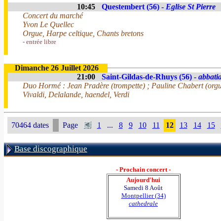
10:45
Questembert (56) -
Eglise St Pierre
Concert du marché
Yvon Le Quellec
Orgue, Harpe celtique, Chants bretons
- entrée libre
Dimanche 26 Juillet 2026
21:00
Saint-Gildas-de-Rhuys (56) -
abbatia
Duo Hormé : Jean Pradère (trompette) ; Pauline Chabert (org
Vivaldi, Delalande, haendel, Verdi
70464 dates
Page
1
...
8
9
10
11
12
13
14
15
Base discographique
- Prochain concert -
Aujourd'hui
Samedi 8 Août
Montpellier (34)
cathedrale