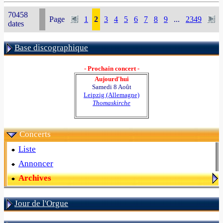
70458
Page
1
2
3
4
5
6
7
8
9
...
2349
dates
Base discographique
- Prochain concert -
Aujourd'hui
Samedi 8 Août
Leipzig (Allemagne)
Thomaskirche
Concerts
Liste
Annoncer
Archives
Jour de l'Orgue