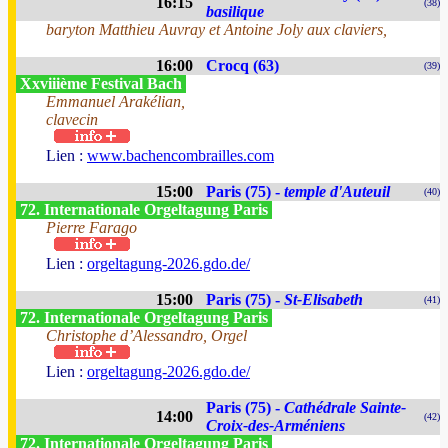
16:15
(38)
basilique
baryton Matthieu Auvray et Antoine Joly aux claviers,
16:00
Crocq (63)
(39)
Xxviiième Festival Bach
Emmanuel Arakélian,
clavecin
Lien :
www.bachencombrailles.com
15:00
Paris (75) -
temple d'Auteuil
(40)
72. Internationale Orgeltagung Paris
Pierre Farago
Lien :
orgeltagung-2026.gdo.de/
15:00
Paris (75) -
St-Elisabeth
(41)
72. Internationale Orgeltagung Paris
Christophe d’Alessandro, Orgel
Lien :
orgeltagung-2026.gdo.de/
Paris (75) -
Cathédrale Sainte-
14:00
(42)
Croix-des-Arméniens
72. Internationale Orgeltagung Paris