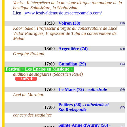
Venise. Il interpètera de la musique d'orgue romantique de la
basilique Saint-Marc, la Sérénissime
Lien :
www.festivaldemusiquesacree-stmalo.com/
18:30
Voiron (38)
(33)
Kaori Sakai, Professeur d’orgue au conservatoire de Lucé
Victor Rodriguez, Professeur de Tuba au conservatoire de
Melun
18:00
Argentière (74)
(34)
Gregoire Rolland
17:00
Guimiliau (29)
(35)
Festival « Les Enclos en Musique »
audition de stagiaires (Sébastien Roué)
17:00
Le Mans (72) -
cathédrale
(36)
Axel de Marnhac
Poitiers (86) -
cathedrale et
17:00
(37)
Ste-Radegonde
concert des stagiaires
Sainte-Anne d'Auray (56) -