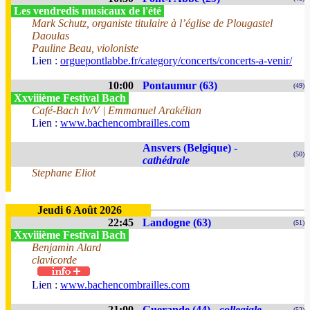
Les vendredis musicaux de l'été
Mark Schutz, organiste titulaire à l’église de Plougastel
Daoulas
Pauline Beau, violoniste
Lien :
orguepontlabbe.fr/category/concerts/concerts-a-venir/
10:00
Pontaumur (63)
(49)
Xxviiième Festival Bach
Café-Bach Iv/V | Emmanuel Arakélian
Lien :
www.bachencombrailles.com
Ansvers (Belgique) -
(50)
cathédrale
Stephane Eliot
Jeudi 6 Août 2026
22:45
Landogne (63)
(51)
Xxviiième Festival Bach
Benjamin Alard
clavicorde
Lien :
www.bachencombrailles.com
21:00
Guerande (44) -
collegiale
(52)