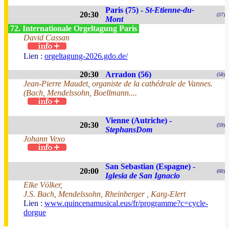
Paris (75) -
St-Etienne-du-
20:30
(57)
Mont
72. Internationale Orgeltagung Paris
David Cassan
Lien :
orgeltagung-2026.gdo.de/
20:30
Arradon (56)
(58)
Jean-Pierre Maudet, organiste de la cathédrale de Vannes.
(Bach, Mendelssohn, Boellmann....
Vienne (Autriche) -
20:30
(59)
StephansDom
Johann Vexo
San Sebastian (Espagne) -
20:00
(60)
Iglesia de San Ignacio
Elke Völker,
J.S. Bach, Mendelssohn, Rheinberger , Karg-Elert
Lien :
www.quincenamusical.eus/fr/programme?c=cycle-
dorgue