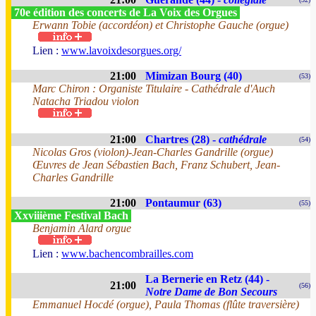
70e édition des concerts de La Voix des Orgues
Erwann Tobie (accordéon) et Christophe Gauche (orgue)
Lien :
www.lavoixdesorgues.org/
21:00
Mimizan Bourg (40)
(53)
Marc Chiron : Organiste Titulaire - Cathédrale d'Auch
Natacha Triadou violon
21:00
Chartres (28) -
cathédrale
(54)
Nicolas Gros (violon)-Jean-Charles Gandrille (orgue)
Œuvres de Jean Sébastien Bach, Franz Schubert, Jean-
Charles Gandrille
21:00
Pontaumur (63)
(55)
Xxviiième Festival Bach
Benjamin Alard orgue
Lien :
www.bachencombrailles.com
La Bernerie en Retz (44) -
21:00
(56)
Notre Dame de Bon Secours
Emmanuel Hocdé (orgue), Paula Thomas (flûte traversière)