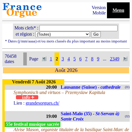
Version
Menu
Mobile
Mots clefs* :
et région :
* Dates (j/mm/aaaa) et/ou mots classés du plus important au moins important
70458
Page
1
2
3
4
5
6
7
8
9
...
2349
dates
Août 2026
Vendredi 7 Août 2026
20:00
Lausanne (Suisse) -
cathedrale
(31)
Symphonisch und virtuos – Przemyslaw Kapitula
Lien :
grandesorgues.ch/
Saint-Malo (35) -
St-Servan à)
19:00
(32)
Sante Croix
55e festival musique sacrée
Alvise Mason, organiste titulaire de la basilique Saint-Marc de