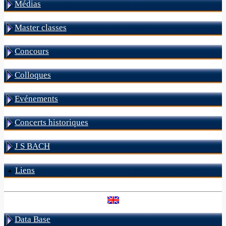
Médias
Master classes
Concours
Colloques
Evénements
Concerts historiques
J S BACH
Liens
Data Base