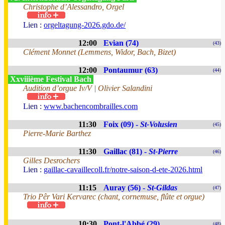
Christophe d’Alessandro, Orgel
Lien :
orgeltagung-2026.gdo.de/
12:00
Evian (74)
(43)
Clément Monnet (Lemmens, Widor, Bach, Bizet)
12:00
Pontaumur (63)
(44)
Xxviiième Festival Bach
Audition d’orgue Iv/V | Olivier Salandini
Lien :
www.bachencombrailles.com
11:30
Foix (09) -
St-Volusien
(45)
Pierre-Marie Barthez
11:30
Gaillac (81) -
St-Pierre
(46)
Gilles Desrochers
Lien :
gaillac-cavaillecoll.fr/notre-saison-d-ete-2026.html
11:15
Auray (56) -
St-Gildas
(47)
Trio Pêr Vari Kervarec (chant, cornemuse, flûte et orgue)
10:30
Pont-l'Abbé (29)
(48)