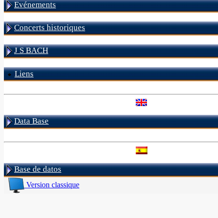
Evénements
Concerts historiques
J S BACH
Liens
Data Base
Base de datos
Version classique