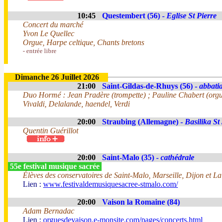
10:45
Questembert (56) -
Eglise St Pierre
Concert du marché
Yvon Le Quellec
Orgue, Harpe celtique, Chants bretons
- entrée libre
Dimanche 26 Juillet 2026
21:00
Saint-Gildas-de-Rhuys (56) -
abbatia
Duo Hormé : Jean Pradère (trompette) ; Pauline Chabert (org
Vivaldi, Delalande, haendel, Verdi
20:00
Straubing (Allemagne) -
Basilika St
Quentin Guérillot
20:00
Saint-Malo (35) -
cathédrale
55e festival musique sacrée
Élèves des conservatoires de Saint-Malo, Marseille, Dijon et La
Lien :
www.festivaldemusiquesacree-stmalo.com/
20:00
Vaison la Romaine (84)
Adam Bernadac
Lien :
orguesdevaison.e-monsite.com/pages/concerts.html