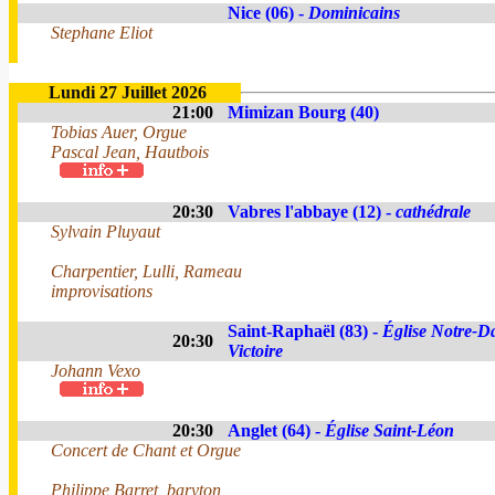
Nice (06) -
Dominicains
Stephane Eliot
Lundi 27 Juillet 2026
21:00
Mimizan Bourg (40)
Tobias Auer, Orgue
Pascal Jean, Hautbois
20:30
Vabres l'abbaye (12) -
cathédrale
Sylvain Pluyaut
Charpentier, Lulli, Rameau
improvisations
Saint-Raphaël (83) -
Église Notre-D
20:30
Victoire
Johann Vexo
20:30
Anglet (64) -
Église Saint-Léon
Concert de Chant et Orgue
Philippe Barret, baryton