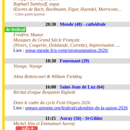
Raphaël Tambyeff, orgue
Œuvres de Bach, Boellmann, Elgar, Haendel, Morricone...
- Libre participation
20:30
Mende (48) -
cathédrale
4e festival
Frédéric Munoz
Musiques du Grand Siècle Français
(Nivers, Couperin, Delalande, Corrette), Improvisation ....
Lien :
orgue-mende.fr/a-venir/programmation-2026/
18:30
Fouesnant (29)
Voyage, Voyage
Alma Bettencourt & William Fielding
16:00
Saint-Jean de Luz (64)
Récital d'orgue Benjamin Righetti
Dans le cadre du cycle Festi Orgues 2026
Lien :
orgues-urrugne.org/festival/calendrier-de-la-saison-2026
11:15
Auray (56) -
St-Gildas
Michel Jézo et Emmanuel Auvray