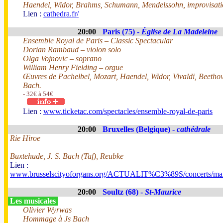
Haendel, Widor, Brahms, Schumann, Mendelssohn, improvisati
Lien :
cathedra.fr/
20:00
Paris (75) -
Église de La Madeleine
Ensemble Royal de Paris – Classic Spectacular
Dorian Rambaud – violon solo
Olga Vojnovic – soprano
William Henry Fielding – orgue
Œuvres de Pachelbel, Mozart, Haendel, Widor, Vivaldi, Beethov
Bach.
- 32€ à 54€
Lien :
www.ticketac.com/spectacles/ensemble-royal-de-paris
20:00
Bruxelles (Belgique) -
cathédrale
Rie Hiroe
Buxtehude, J. S. Bach (Taf), Reubke
Lien :
www.brusselscityoforgans.org/ACTUALIT%C3%89S/concerts/mar
20:00
Soultz (68) -
St-Maurice
Les musicales
Olivier Wyrwas
Hommage à Js Bach