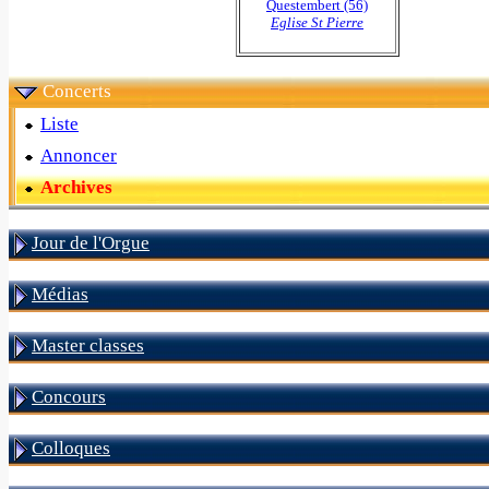
Questembert (56)
Eglise St Pierre
Concerts
Liste
Annoncer
Archives
Jour de l'Orgue
Médias
Master classes
Concours
Colloques