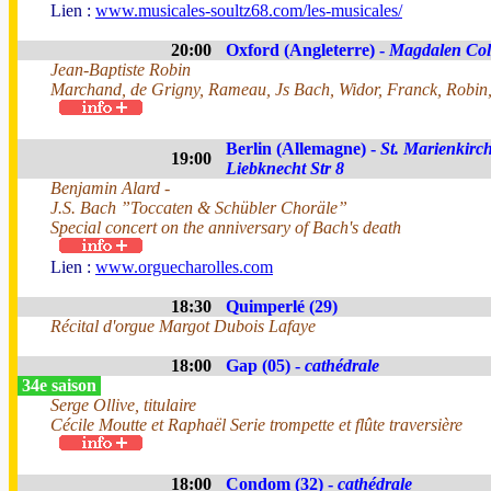
Lien :
www.musicales-soultz68.com/les-musicales/
20:00
Oxford (Angleterre) -
Magdalen Col
Jean-Baptiste Robin
Marchand, de Grigny, Rameau, Js Bach, Widor, Franck, Robin,
Berlin (Allemagne) -
St. Marienkirch
19:00
Liebknecht Str 8
Benjamin Alard -
J.S. Bach ”Toccaten & Schübler Choräle”
Special concert on the anniversary of Bach's death
Lien :
www.orguecharolles.com
18:30
Quimperlé (29)
Récital d'orgue Margot Dubois Lafaye
18:00
Gap (05) -
cathédrale
34e saison
Serge Ollive, titulaire
Cécile Moutte et Raphaël Serie trompette et flûte traversière
18:00
Condom (32) -
cathédrale