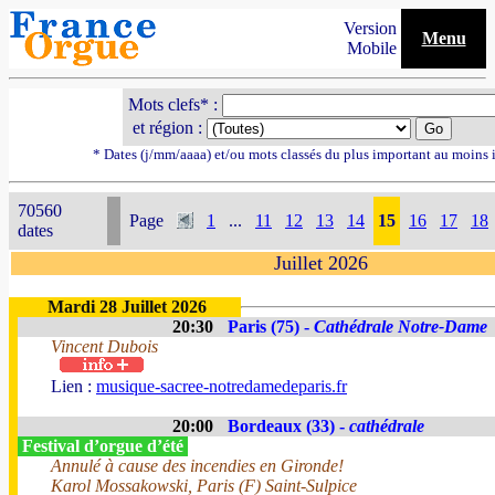
Version
Menu
Mobile
Mots clefs* :
et région :
* Dates (j/mm/aaaa) et/ou mots classés du plus important au moins 
70560
Page
1
...
11
12
13
14
15
16
17
18
dates
Juillet 2026
Mardi 28 Juillet 2026
20:30
Paris (75) -
Cathédrale Notre-Dame
Vincent Dubois
Lien :
musique-sacree-notredamedeparis.fr
20:00
Bordeaux (33) -
cathédrale
Festival d’orgue d’été
Annulé à cause des incendies en Gironde!
Karol Mossakowski, Paris (F) Saint-Sulpice