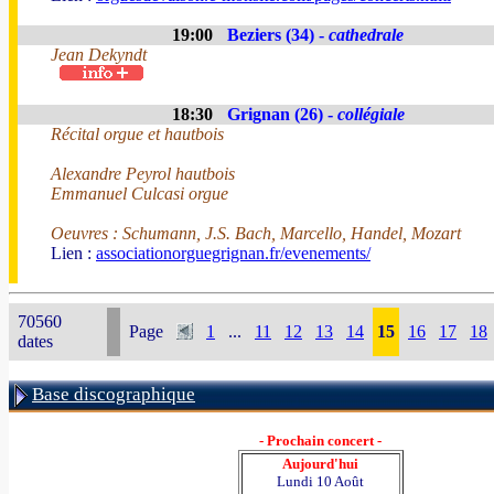
19:00
Beziers (34) -
cathedrale
Jean Dekyndt
18:30
Grignan (26) -
collégiale
Récital orgue et hautbois
Alexandre Peyrol hautbois
Emmanuel Culcasi orgue
Oeuvres : Schumann, J.S. Bach, Marcello, Handel, Mozart
Lien :
associationorguegrignan.fr/evenements/
70560
Page
1
...
11
12
13
14
15
16
17
18
dates
Base discographique
- Prochain concert -
Aujourd'hui
Lundi 10 Août