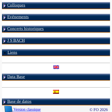
Colloques
Evénements
Concerts historiques
J S BACH
Liens
Data Base
Base de datos
Version classique
© FO 2026