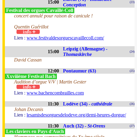
15:00
(23)
Conception
Festival des orgues Cavaillé-Coll
concert annulé pour raison de canicule !
Quentin Guérillot
Lien :
www.festivaldesorguescavaillecoll.com/
Leipzig (Allemagne) -
15:00
(24)
Thomaskirche
David Cassan
12:00
Pontaumur (63)
(25)
Xxviiième Festival Bach
Audition d’orgue V/V | Martin Gester
Lien :
www.bachencombrailles.com
11:30
Lodève (34) -
cathédrale
(26)
Johan Decanis
Lien :
lesamisdesorguesdelodeve.org/demi-heures-dorgue/
11:30
Auch (32) -
St-Orens
(27)
Les claviers en Pays d'Auch
Hommage aux compositrices du Xx ème siècle