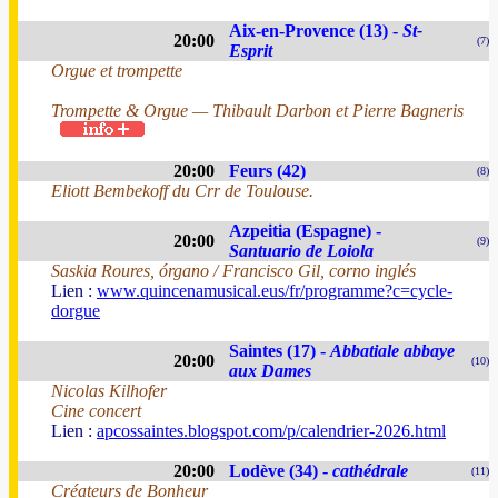
Aix-en-Provence (13) -
St-
20:00
(7)
Esprit
Orgue et trompette
Trompette & Orgue — Thibault Darbon et Pierre Bagneris
20:00
Feurs (42)
(8)
Eliott Bembekoff du Crr de Toulouse.
Azpeitia (Espagne) -
20:00
(9)
Santuario de Loiola
Saskia Roures, órgano / Francisco Gil, corno inglés
Lien :
www.quincenamusical.eus/fr/programme?c=cycle-
dorgue
Saintes (17) -
Abbatiale abbaye
20:00
(10)
aux Dames
Nicolas Kilhofer
Cine concert
Lien :
apcossaintes.blogspot.com/p/calendrier-2026.html
20:00
Lodève (34) -
cathédrale
(11)
Créateurs de Bonheur