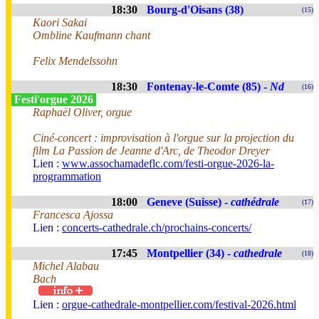
18:30
Bourg-d'Oisans (38)
(15)
Kaori Sakai
Ombline Kaufmann chant
Felix Mendelssohn
18:30
Fontenay-le-Comte (85) -
Nd
(16)
Festi'orgue 2026
Raphaël Oliver, orgue
Ciné-concert : improvisation à l'orgue sur la projection du
film La Passion de Jeanne d'Arc, de Theodor Dreyer
Lien :
www.assochamadeflc.com/festi-orgue-2026-la-
programmation
18:00
Geneve (Suisse) -
cathédrale
(17)
Francesca Ajossa
Lien :
concerts-cathedrale.ch/prochains-concerts/
17:45
Montpellier (34) -
cathedrale
(18)
Michel Alabau
Bach
Lien :
orgue-cathedrale-montpellier.com/festival-2026.html