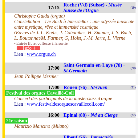
Roche (Vd) (Suisse) -
Musée
17:15
(19)
Suisse de l'Orgue
Christophe Guida (orgue)
Constellation – De Bach à Interstellar : une odyssée musicale
entre mystique, rêve et immensité cosmique
Œuvres de J. L. Krebs, J. Cabanilles, H. Zimmer, J. S. Bach,
L. Boutonnat/M. Farmer, G, Holst, J.-M. Jarre, L. Vierne
- Entrée libre, collecte à la sortie
Lien :
www.orgue.ch
Saint-Germain-en-Laye (78) -
17:00
(20)
St-Germain
Jean-Philippe Mesnier
17:00
Rouen (76) -
St-Ouen
(21)
Festival des orgues Cavaillé-Coll
Concert des participants de la masterclass d'orgue
Lien :
www.festivaldesorguescavaillecoll.com/
16:00
Epinal (88) -
Nd au Cierge
(22)
21e saison
Maurizio Mancino (Milano)
Elbeuf (76) -
Immaculée