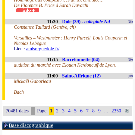
De Florence B. Price à Sarah Davachi
11:30
Dole (39) -
collegiale Nd
(28)
Constance Taillard (Genève, ch)
Versailles – Westminster : Henry Purcell, Louis Couperin et
Nicolas Lebègue
Lien :
amisorguedole.fr/
11:15
Barcelonnette (04)
(29)
audition du marché avec Elouan Kerdoncuff de Lyon.
11:00
Saint-Affrique (12)
(30)
Mickaël Gaborieau
Bach
70481 dates
Page
1
2
3
4
5
6
7
8
9
...
2350
Base discographique