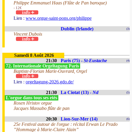
Philippe Emmanuel Haas (Flûte de Pan baroque)
- 12€
Lien :
www.orgue-saint-pons.org/philippe
Dublin (Irlande)
(3)
Vincent Dubois
Samedi 8 Août 2026
21:30
Paris (75) -
St-Eustache
(4)
72. Internationale Orgeltagung Paris
Baptiste-Florian Marle-Ouvrard, Orgel
Lien :
orgeltagung-2026.gdo.de/
21:30
La Ciotat (13) -
Nd
(5)
L'orgue dans tous ses etés
Rosen Hristov orgue
Jacques Massabo flûte de pan
20:30
Lion-Sur-Mer (14)
(6)
25e Festival autour de l'orgue : récital Erwan Le Prado
”Hommage à Marie-Claire Alain”