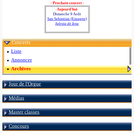
- Prochain concert -
Aujourd'hui
Dimanche 9 Août
San Sebastian (Espagne)
Iglesia de Iesu
Concerts
Liste
Annoncer
Archives
Jour de l'Orgue
Médias
Master classes
Concours