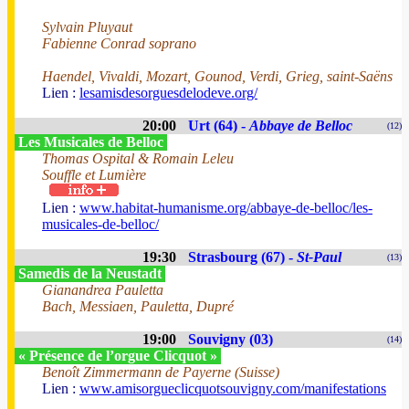
Sylvain Pluyaut
Fabienne Conrad soprano
Haendel, Vivaldi, Mozart, Gounod, Verdi, Grieg, saint-Saëns
Lien :
lesamisdesorguesdelodeve.org/
20:00
Urt (64) -
Abbaye de Belloc
(12)
Les Musicales de Belloc
Thomas Ospital & Romain Leleu
Souffle et Lumière
Lien :
www.habitat-humanisme.org/abbaye-de-belloc/les-
musicales-de-belloc/
19:30
Strasbourg (67) -
St-Paul
(13)
Samedis de la Neustadt
Gianandrea Pauletta
Bach, Messiaen, Pauletta, Dupré
19:00
Souvigny (03)
(14)
« Présence de l’orgue Clicquot »
Benoît Zimmermann de Payerne (Suisse)
Lien :
www.amisorgueclicquotsouvigny.com/manifestations