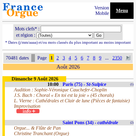
Version
Menu
Mobile
Mots clefs* :
et région :
* Dates (j/mm/aaaa) et/ou mots classés du plus important au moins important
70481 dates
Page
1
2
3
4
5
6
7
8
9
...
2350
Août 2026
Dimanche 9 Août 2026
10:00
Paris (75) -
St-Sulpice
(1)
Audition : Sophie-Véronique Cauchefer-Choplin
J.S. Bach : Choral « En toi est la joie » (45 chorals)
L. Vierne : Cathédrales et Clair de lune (Pièces de fantaisie)
Improvisation
Saint Pons (34) -
cathédrale
(2)
Orgue... & Flûte de Pan
Christine Tranchant (Orgue)