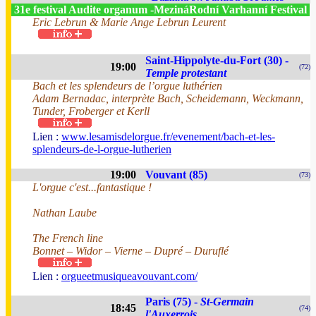
31e festival Audite organum -MezináRodní Varhanní Festival
Eric Lebrun & Marie Ange Lebrun Leurent
Saint-Hippolyte-du-Fort (30) -
19:00
(72)
Temple protestant
Bach et les splendeurs de l’orgue luthérien
Adam Bernadac, interprète Bach, Scheidemann, Weckmann,
Tunder, Froberger et Kerll
Lien :
www.lesamisdelorgue.fr/evenement/bach-et-les-
splendeurs-de-l-orgue-lutherien
19:00
Vouvant (85)
(73)
L'orgue c'est...fantastique !
Nathan Laube
The French line
Bonnet – Widor – Vierne – Dupré – Duruflé
Lien :
orgueetmusiqueavouvant.com/
Paris (75) -
St-Germain
18:45
(74)
l'Auxerrois