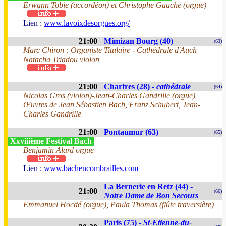
Erwann Tobie (accordéon) et Christophe Gauche (orgue)
Lien :
www.lavoixdesorgues.org/
21:00
Mimizan Bourg (40)
(63)
Marc Chiron : Organiste Titulaire - Cathédrale d'Auch
Natacha Triadou violon
21:00
Chartres (28) -
cathédrale
(64)
Nicolas Gros (violon)-Jean-Charles Gandrille (orgue)
Œuvres de Jean Sébastien Bach, Franz Schubert, Jean-
Charles Gandrille
21:00
Pontaumur (63)
(65)
Xxviiième Festival Bach
Benjamin Alard orgue
Lien :
www.bachencombrailles.com
La Bernerie en Retz (44) -
21:00
(66)
Notre Dame de Bon Secours
Emmanuel Hocdé (orgue), Paula Thomas (flûte traversière)
Paris (75) -
St-Etienne-du-