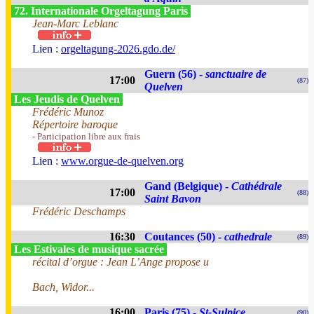
72. Internationale Orgeltagung Paris
Jean-Marc Leblanc
Lien :
orgeltagung-2026.gdo.de/
Guern (56) -
sanctuaire de
17:00
(87)
Quelven
Les Jeudis de Quelven
Frédéric Munoz
Répertoire baroque
- Participation libre aux frais
Lien :
www.orgue-de-quelven.org
Gand (Belgique) -
Cathédrale
17:00
(88)
Saint Bavon
Frédéric Deschamps
16:30
Coutances (50) -
cathedrale
(89)
Les Estivales de musique sacrée
récital d’orgue : Jean L’Ange propose u
Bach, Widor...
16:00
Paris (75) -
St-Sulpice
(90)