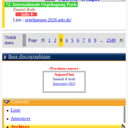
72. Internationale Orgeltagung Paris
Daniel Roth
Lien :
orgeltagung-2026.gdo.de/
70468
Page
1
2
3
4
5
6
7
8
9
...
2349
dates
Base discographique
- Prochain concert -
Aujourd'hui
Samedi 8 Août
Souvigny (03)
Concerts
Liste
Annoncer
Archives