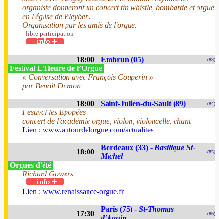
organiste donneront un concert tin whistle, bombarde et orgue
en l'église de Pleyben.
Organisation par les amis de l'orgue.
- libre participation
18:00
Embrun (05)
(83)
Festival L’Heure de l’Orgue
« Conversation avec François Couperin »
par Benoit Dumon
18:00
Saint-Julien-du-Sault (89)
(84)
Festival les Epopées
concert de l'académie orgue, violon, violoncelle, chant
Lien :
www.autourdelorgue.com/actualites
Bordeaux (33) -
Basilique St-
18:00
(85)
Michel
Orgues d'été
Richard Gowers
Lien :
www.renaissance-orgue.fr
Paris (75) -
St-Thomas
17:30
(86)
d'Aquin