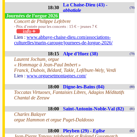
La Chaise-Dieu (43) -
18:30
(78)
abbatiale
Journées de l’orgue 2026
Concert de Philippe Lefebvre
- Prix d’entrée pour les concerts : 15 € – jeunes 7 €
Lien :
www.abbaye-chaise-dieu.com/associations-
culturelles/marin-carouge/journees-de-lorgue-2026/
18:15
Alpe d'Huez (38)
(79)
Laurent Jochum, orgue
« Hommage à Jean-Paul Imbert »
Franck, Dubois, Bédard, Takle, Lefébure-Wely, Verdi
Lien :
www.orguesetmontagnes.com/
18:00
Digne-les-Bains (04)
(80)
Toccatas Virtuoses, Fantaisies Libres, Adagios Méditatifs
Chantal de Zeeuw
18:00
Saint-Antonin-Noble-Val (82)
(81)
Charles Balayer
orgue Hammon et orgue Puget-Daldosso
18:00
Pleyben (29) -
Eglise
(82)
Jean-Pierre Tanguy talabarder et Roland Guyomarch