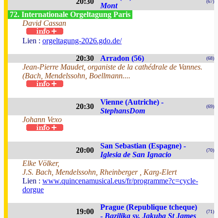
20:30
(67)
Mont
72. Internationale Orgeltagung Paris
David Cassan
Lien :
orgeltagung-2026.gdo.de/
20:30
Arradon (56)
(68)
Jean-Pierre Maudet, organiste de la cathédrale de Vannes.
(Bach, Mendelssohn, Boellmann....
Vienne (Autriche) -
20:30
(69)
StephansDom
Johann Vexo
San Sebastian (Espagne) -
20:00
(70)
Iglesia de San Ignacio
Elke Völker,
J.S. Bach, Mendelssohn, Rheinberger , Karg-Elert
Lien :
www.quincenamusical.eus/fr/programme?c=cycle-
dorgue
Prague (Republique tcheque)
19:00
(71)
-
Bazilika sv. Jakuba St James