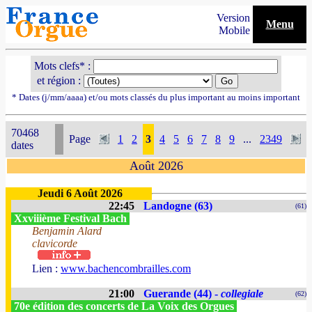
Version
Menu
Mobile
Mots clefs* :
et région :
* Dates (j/mm/aaaa) et/ou mots classés du plus important au moins important
70468
Page
1
2
3
4
5
6
7
8
9
...
2349
dates
Août 2026
Jeudi 6 Août 2026
22:45
Landogne (63)
(61)
Xxviiième Festival Bach
Benjamin Alard
clavicorde
Lien :
www.bachencombrailles.com
21:00
Guerande (44) -
collegiale
(62)
70e édition des concerts de La Voix des Orgues