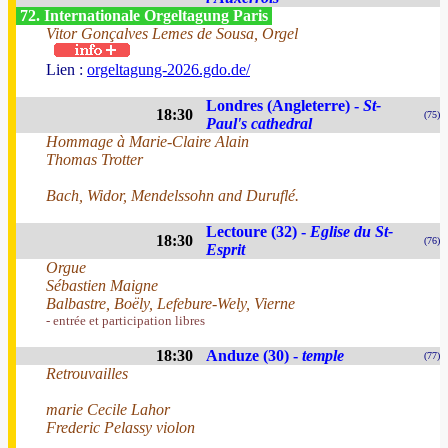
72. Internationale Orgeltagung Paris
Vitor Gonçalves Lemes de Sousa, Orgel
Lien :
orgeltagung-2026.gdo.de/
Londres (Angleterre) -
St-
18:30
(75)
Paul's cathedral
Hommage à Marie-Claire Alain
Thomas Trotter
Bach, Widor, Mendelssohn and Duruflé.
Lectoure (32) -
Eglise du St-
18:30
(76)
Esprit
Orgue
Sébastien Maigne
Balbastre, Boëly, Lefebure-Wely, Vierne
- entrée et participation libres
18:30
Anduze (30) -
temple
(77)
Retrouvailles
marie Cecile Lahor
Frederic Pelassy violon