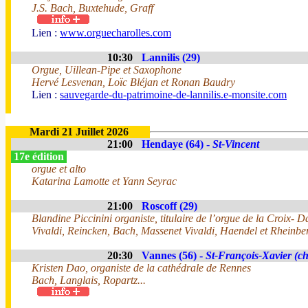
J.S. Bach, Buxtehude, Graff
Lien :
www.orguecharolles.com
10:30
Lannilis (29)
Orgue, Uillean-Pipe et Saxophone
Hervé Lesvenan, Loïc Bléjan et Ronan Baudry
Lien :
sauvegarde-du-patrimoine-de-lannilis.e-monsite.com
Mardi 21 Juillet 2026
21:00
Hendaye (64) -
St-Vincent
17e édition
orgue et alto
Katarina Lamotte et Yann Seyrac
21:00
Roscoff (29)
Blandine Piccinini organiste, titulaire de l’orgue de la Croix- 
Vivaldi, Reincken, Bach, Massenet Vivaldi, Haendel et Rheinber
20:30
Vannes (56) -
St-François-Xavier (ch
Kristen Dao, organiste de la cathédrale de Rennes
Bach, Langlais, Ropartz...