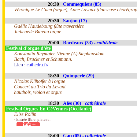
20:30
Commequiers (85)
Véronique Le Guen (orgue), Anne Lavaux (danseuse chorégra
20:30
Saujon (17)
Gaëlle Haudebourg flûte traversière
Judicaëlle Bureau orgue
20:00
Bordeaux (33) -
cathédrale
Festival d’orgue d’été
Konstantin Reymaier, Vienne (A) Stephansdom
Bach, Bruckner et Schumann.
Lien :
cathedra.fr/
18:30
Quimperlé (29)
Nicolas Kilhoffer à l'orgue
Concert du Trio du Levant
hautbois, violon et orgue
18:30
Alès (30) -
cathédrale
Festival Orgues En CéVennes (Occitanie)
Elise Rollin
- Entrée libre, plateau.
18:00
Gap (05) -
cathédrale