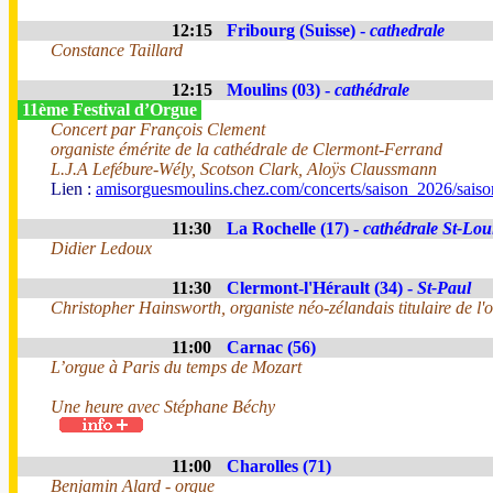
12:15
Fribourg (Suisse) -
cathedrale
Constance Taillard
12:15
Moulins (03) -
cathédrale
11ème Festival d’Orgue
Concert par François Clement
organiste émérite de la cathédrale de Clermont-Ferrand
L.J.A Lefébure-Wély, Scotson Clark, Aloÿs Claussmann
Lien :
amisorguesmoulins.chez.com/concerts/saison_2026/sais
11:30
La Rochelle (17) -
cathédrale St-Lou
Didier Ledoux
11:30
Clermont-l'Hérault (34) -
St-Paul
Christopher Hainsworth, organiste néo-zélandais titulaire de l'o
11:00
Carnac (56)
L’orgue à Paris du temps de Mozart
Une heure avec Stéphane Béchy
11:00
Charolles (71)
Benjamin Alard - orgue