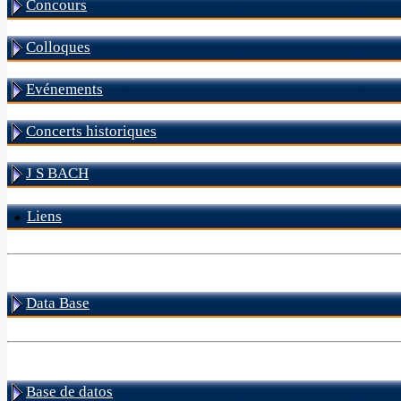
Concours
Colloques
Evénements
Concerts historiques
J S BACH
Liens
Data Base
Base de datos