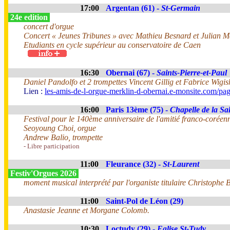
17:00
Argentan (61) -
St-Germain
24e edition
concert d'orgue
Concert « Jeunes Tribunes » avec Mathieu Besnard et Julian 
Etudiants en cycle supérieur au conservatoire de Caen
16:30
Obernai (67) -
Saints-Pierre-et-Paul
Daniel Pandolfo et 2 trompettes Vincent Gillig et Fabrice Wigis
Lien :
les-amis-de-l-orgue-merklin-d-obernai.e-monsite.com/pa
16:00
Paris 13ème (75) -
Chapelle de la Sal
Festival pour le 140ème anniversaire de l'amitié franco-coréen
Seoyoung Choi, orgue
Andrew Balio, trompette
- Libre participation
11:00
Fleurance (32) -
St-Laurent
Festiv'Orgues 2026
moment musical interprété par l'organiste titulaire Christophe B
11:00
Saint-Pol de Léon (29)
Anastasie Jeanne et Morgane Colomb.
10:30
Loctudy (29) -
Eglise St-Tudy