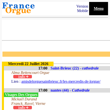
Version
Menu
Mobile
Mercredi 22 Juillet 2026
17:00
Saint-Brieuc (22) -
cathedrale
Alma Bettencourt Orgue
Lien :
amisdelorguesaintbrieuc.fr/les-mercredis-de-lorgue/
17:00
nantes (44) -
Cathedrale
Visages Des Orgues
Mickaël Durand
Franck, Ravel, Vierne