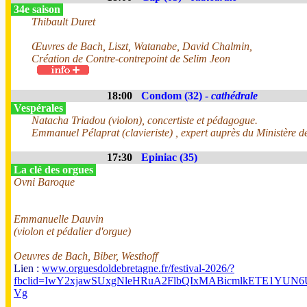
34e saison
Thibault Duret
Œuvres de Bach, Liszt, Watanabe, David Chalmin,
Création de Contre-contrepoint de Selim Jeon
18:00
Condom (32) -
cathédrale
Vespérales
Natacha Triadou (violon), concertiste et pédagogue.
Emmanuel Pélaprat (clavieriste) , expert auprès du Ministère de
17:30
Epiniac (35)
La clé des orgues
Ovni Baroque
Emmanuelle Dauvin
(violon et pédalier d'orgue)
Oeuvres de Bach, Biber, Westhoff
Lien :
www.orguesdoldebretagne.fr/festival-2026/?
fbclid=IwY2xjawSUxgNleHRuA2FlbQIxMABicmlkETE1Y
Vg