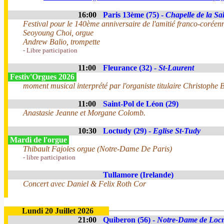
16:00
Paris 13ème (75) -
Chapelle de la Sal
Festival pour le 140ème anniversaire de l'amitié franco-coréen
Seoyoung Choi, orgue
Andrew Balio, trompette
- Libre participation
11:00
Fleurance (32) -
St-Laurent
Festiv'Orgues 2026
moment musical interprété par l'organiste titulaire Christophe B
11:00
Saint-Pol de Léon (29)
Anastasie Jeanne et Morgane Colomb.
10:30
Loctudy (29) -
Eglise St-Tudy
Mardi de l'orgue
Thibault Fajoles orgue (Notre-Dame De Paris)
- libre participation
Tullamore (Irelande)
Concert avec Daniel & Felix Roth Cor
Lundi 20 Juillet 2026
21:00
Quiberon (56) -
Notre-Dame de Loc