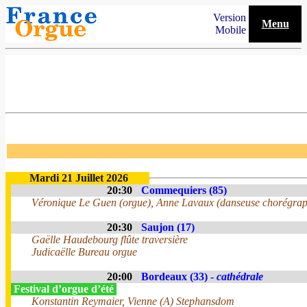
Version
Menu
Mobile
Mardi 21 Juillet 2026
20:30
Commequiers (85)
Véronique Le Guen (orgue), Anne Lavaux (danseuse chorégra
20:30
Saujon (17)
Gaëlle Haudebourg flûte traversière
Judicaëlle Bureau orgue
20:00
Bordeaux (33) -
cathédrale
Festival d’orgue d’été
Konstantin Reymaier, Vienne (A) Stephansdom