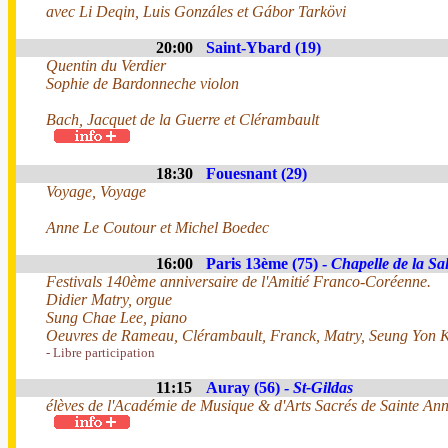
avec Li Deqin, Luis Gonzáles et Gábor Tarkövi
20:00
Saint-Ybard (19)
Quentin du Verdier
Sophie de Bardonneche violon
Bach, Jacquet de la Guerre et Clérambault
18:30
Fouesnant (29)
Voyage, Voyage
Anne Le Coutour et Michel Boedec
16:00
Paris 13ème (75) -
Chapelle de la Sal
Festivals 140ème anniversaire de l'Amitié Franco-Coréenne.
Didier Matry, orgue
Sung Chae Lee, piano
Oeuvres de Rameau, Clérambault, Franck, Matry, Seung Yon K
- Libre participation
11:15
Auray (56) -
St-Gildas
élèves de l'Académie de Musique & d'Arts Sacrés de Sainte An