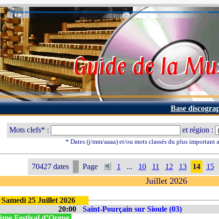
Base discogra
Mots clefs* :
et région :
* Dates (j/mm/aaaa) et/ou mots classés du plus important
70427 dates
Page
1
...
10
11
12
13
14
15
Juillet 2026
Samedi 25 Juillet 2026
20:00
Saint-Pourçain sur Sioule (03)
ème Festival d’Orgue