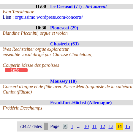
11:00
Le Creusot (71) -
St-Laurent
Ivan Terekhanov
Lien :
orguissimo.wordpress.com/concerts/
10:30
Plouescat (29)
Blandine Piccinini, orgue et violon
Chastreix (63)
Yves Rechsteiner orgue explorateur
ensemble vocal dirigé par Clarisse Chanteloup,
Couperin Messe des paroisses
Moussey (10)
Concert d'orgue et de flûte avec Pierre Mea (organiste de la cathédr
Cuniot (flûtiste)
Frankfurt-Höchst (Allemagne)
Frédéric Deschamps
70427 dates
Page
1
...
10
11
12
13
14
15