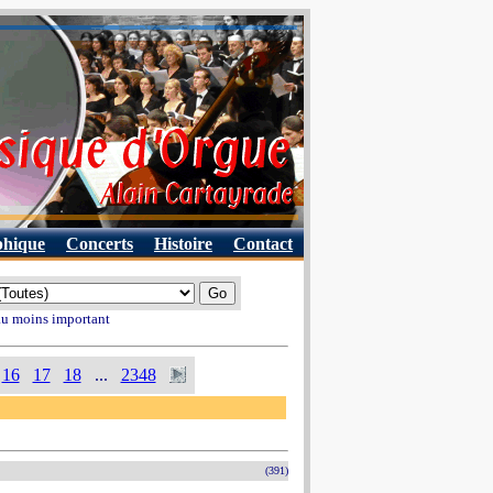
phique
Concerts
Histoire
Contact
 au moins important
16
17
18
...
2348
(391)