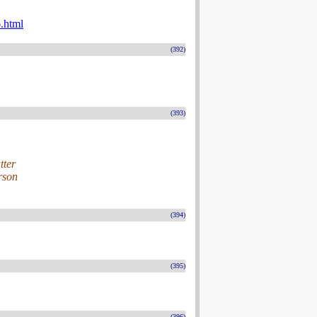
.html
(392)
(393)
tter
rson
(394)
(395)
(396)