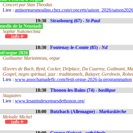
Concert par Stan Theodas
Lien :
amisorguesmoulins.chez.com/concerts/saison_2026/saison2026
19:30
Strasbourg (67) -
St-Paul
medis de la Neustadt
Sophie Nakonechna
18:30
Fontenay-le-Comte (85) -
Nd
sti'orgue 2026
Guillaume Marionneau, orgue
Œuvres de Bach, Byrd, Cocker, Delplace, Du Caurroy, Guilmant, Ma
Gospel, negro spiritual, jazz : traditionnels, Balayer, Gershwin, Robe
Lien :
www.assochamadeflc.com/festi-orgue-2026-la-programmation
18:30
Thonon-les-Bains (74) -
basilique
Stagiaires
Lien :
www.lesamisdesorguesdethonon.org/
18:00
Butzbach (Allemagne) -
Markuskirche
Melodie Michel
18:00
Geneve (Suisse) -
cathédrale