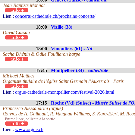
Jean-Baptiste Monnot
Lien :
concerts-cathedrale.ch/prochains-concerts/
18:00
Vizille (38)
David Cassan
18:00
Vimoutiers (61) -
Nd
Sacha Dhénin & Odile Foulliaron harpe
17:45
Montpellier (34) -
cathedrale
Michaël Matthes,
Organiste titulaire de l’église Saint-Germain l’Auxerrois - Paris
Lien :
orgue-cathedrale-montpellier.com/festival-2026.html
17:15
Roche (Vd) (Suisse) -
Musée Suisse de l'O
Francesco Alessandrini (orgue)
Œuvres de A. Guilmant, R. Vaughan Williams, S. Karg-Elert, M. Reg
- Entrée libre, collecte à la sortie
Lien :
www.orgue.ch