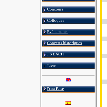
Concours
Colloques
Evénements
Concerts historiques
J S BACH
Liens
Data Base