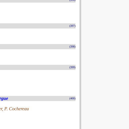
(397)
(398)
(399)
rgue
(400)
er, P. Cochereau