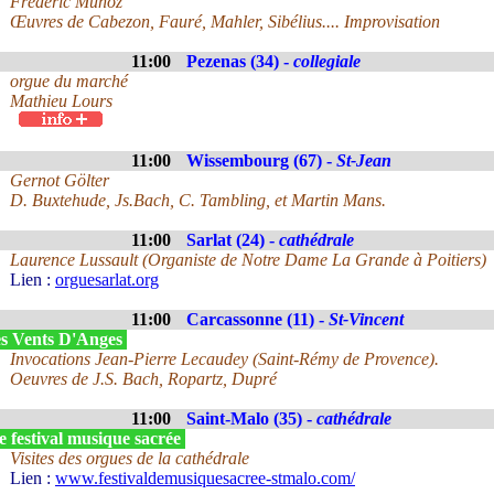
Frédéric Munoz
Œuvres de Cabezon, Fauré, Mahler, Sibélius.... Improvisation
11:00
Pezenas (34) -
collegiale
orgue du marché
Mathieu Lours
11:00
Wissembourg (67) -
St-Jean
Gernot Gölter
D. Buxtehude, Js.Bach, C. Tambling, et Martin Mans.
11:00
Sarlat (24) -
cathédrale
Laurence Lussault (Organiste de Notre Dame La Grande à Poitiers)
Lien :
orguesarlat.org
11:00
Carcassonne (11) -
St-Vincent
s Vents D'Anges
Invocations Jean-Pierre Lecaudey (Saint-Rémy de Provence).
Oeuvres de J.S. Bach, Ropartz, Dupré
11:00
Saint-Malo (35) -
cathédrale
 festival musique sacrée
Visites des orgues de la cathédrale
Lien :
www.festivaldemusiquesacree-stmalo.com/