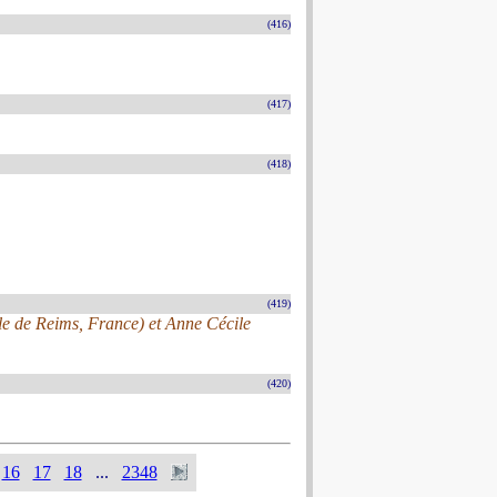
(416)
(417)
(418)
(419)
ale de Reims, France) et Anne Cécile
(420)
16
17
18
...
2348