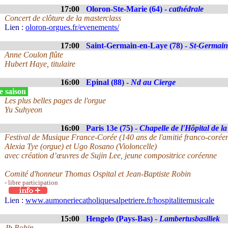
17:00
Oloron-Ste-Marie (64) -
cathédrale
Concert de clôture de la masterclass
Lien :
oloron-orgues.fr/evenements/
17:00
Saint-Germain-en-Laye (78) -
St-Germain
Anne Coulon flûte
Hubert Haye, titulaire
16:00
Epinal (88) -
Nd au Cierge
e saison
Les plus belles pages de l'orgue
Yu Suhyeon
16:00
Paris 13e (75) -
Chapelle de l'Hôpital de la
Festival de Musique France-Corée (140 ans de l'amitié franco-corée
Alexia Tye (orgue) et Ugo Rosano (Violoncelle)
avec création d’œuvres de Sujin Lee, jeune compositrice coréenne
Comité d'honneur Thomas Ospital et Jean-Baptiste Robin
- libre participation
Lien :
www.aumoneriecatholiquesalpetriere.fr/hospitalitemusicale
15:00
Hengelo (Pays-Bas) -
Lambertusbasiliek
Jb Robin