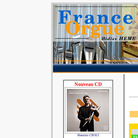
Nouveau CD
Maurizio CROCI
11