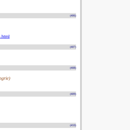
(406)
.html
(407)
(408)
ngrie)
(409)
(410)