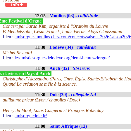
12:15
Moulins (03) -
cathédrale
ème Festival d’Orgue
Concert par Sarah Kim, organiste à l'Oratoire du Louvre
F. Mendelssohn, César Franck, Louis Vierne, Aloÿs Claussmann
Lien :
amisorguesmoulins.chez.com/concerts/saison_2026/saison2026
11:30
Lodève (34) -
cathédrale
Michel Reynard
Lien :
lesamisdesorguesdelodeve.org/demi-heures-dorgue/
11:30
Auch (32) -
St-Orens
s claviers en Pays d'Auch
Christophe d’Alessandro (Paris, Cnrs, Église Sainte-Elisabeth de Ho
Quand La création se mêle à la science.
11:30
Dole (39) -
collegiale Nd
guillaume prieur (Lyon / charolles / Dole)
Henry du Mont, Louis Couperin et François Roberday
Lien :
amisorguedole.fr/
11:00
Saint-Affrique (12)