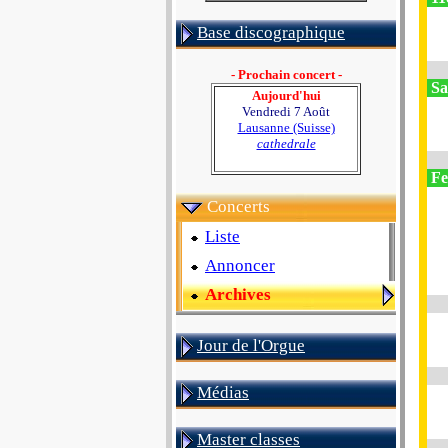
Base discographique
- Prochain concert -
Sa
Aujourd'hui
Vendredi 7 Août
Lausanne (Suisse)
cathedrale
Fe
Concerts
Liste
Annoncer
Archives
Jour de l'Orgue
Médias
Master classes