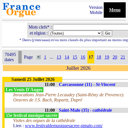
Version
Menu
Mobile
Mots clefs* :
et région :
* Dates (j/mm/aaaa) et/ou mots classés du plus important au moins im
70495
Page
1
...
13
14
15
16
17
18
19
20
21
dates
Juillet 2026
Samedi 25 Juillet 2026
11:00
Carcassonne (11) -
St-Vincent
Les Vents D'Anges
Invocations Jean-Pierre Lecaudey (Saint-Rémy de Provence).
Oeuvres de J.S. Bach, Ropartz, Dupré
11:00
Saint-Malo (35) -
cathédrale
55e festival musique sacrée
Visites des orgues de la cathédrale
Lien :
www.festivaldemusiquesacree-stmalo.com/