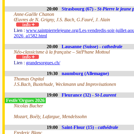
20:00
Strasbourg (67) -
St-Pierre le jeune 
Anne-Gaëlle Chanon
Œuvres de N. Grigny, J.S. Bach, G.Fauré, J. Alain
Lien :
www.saintpierrelejeune.org/Les-vendredis-soir-juillet-aou
2026_a1582.html
20:00
Lausanne (Suisse) -
cathedrale
Néo-classicisme à la française – StéPhane Mottoul
Lien :
grandesorgues.ch/
19:30
naumburg (Allemagne)
Thomas Ospital
J.S.Bach, Buxtehude, Weckmann und Improvisationen
19:00
Fleurance (32) -
St-Laurent
Festiv'Orgues 2026
Nicolas Bucher
Mozart, Boëly, Lafargue, Mendelssohn
19:00
Saint-Flour (15) -
cathédrale
Frederic Blanc