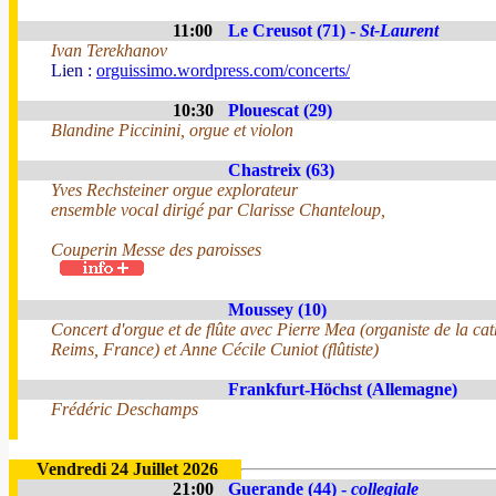
11:00
Le Creusot (71) -
St-Laurent
Ivan Terekhanov
Lien :
orguissimo.wordpress.com/concerts/
10:30
Plouescat (29)
Blandine Piccinini, orgue et violon
Chastreix (63)
Yves Rechsteiner orgue explorateur
ensemble vocal dirigé par Clarisse Chanteloup,
Couperin Messe des paroisses
Moussey (10)
Concert d'orgue et de flûte avec Pierre Mea (organiste de la ca
Reims, France) et Anne Cécile Cuniot (flûtiste)
Frankfurt-Höchst (Allemagne)
Frédéric Deschamps
Vendredi 24 Juillet 2026
21:00
Guerande (44) -
collegiale