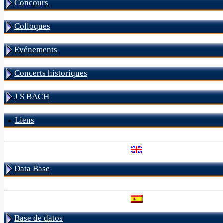
Concours
Colloques
Evénements
Concerts historiques
J S BACH
Liens
Data Base
Base de datos