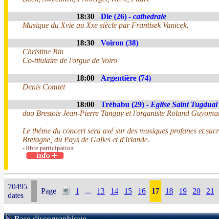
18:30
Die (26) -
cathedrale
Musique du Xvie au Xxe siècle par Frantisek Vanicek.
18:30
Voiron (38)
Christine Bin
Co-titulaire de l'orgue de Voiro
18:00
Argentière (74)
Denis Comtet
18:00
Trébabu (29) -
Eglise Saint Tugdual
duo Brestois Jean-Pierre Tanguy et l'organiste Roland Guyoma
Le thème du concert sera axé sur des musiques profanes et sac
Bretagne, du Pays de Galles et d'Irlande.
- libre participation
70495
Page
1
...
13
14
15
16
17
18
19
20
21
dates
Base discographique