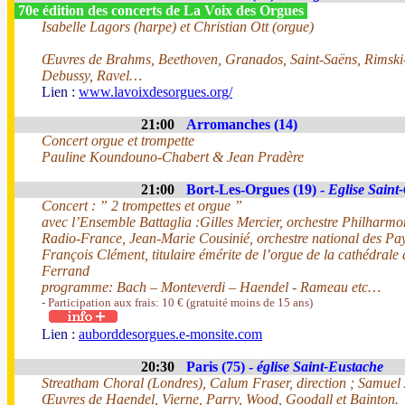
70e édition des concerts de La Voix des Orgues
Isabelle Lagors (harpe) et Christian Ott (orgue)
Œuvres de Brahms, Beethoven, Granados, Saint-Saëns, Rimski
Debussy, Ravel…
Lien :
www.lavoixdesorgues.org/
21:00
Arromanches (14)
Concert orgue et trompette
Pauline Koundouno-Chabert & Jean Pradère
21:00
Bort-Les-Orgues (19) -
Eglise Saint
Concert : ” 2 trompettes et orgue ”
avec l’Ensemble Battaglia :Gilles Mercier, orchestre Philharm
Radio-France, Jean-Marie Cousinié, orchestre national des Pay
François Clément, titulaire émérite de l’orgue de la cathédrale
Ferrand
programme: Bach – Monteverdi – Haendel - Rameau etc…
- Participation aux frais: 10 € (gratuité moins de 15 ans)
Lien :
auborddesorgues.e-monsite.com
20:30
Paris (75) -
église Saint-Eustache
Streatham Choral (Londres), Calum Fraser, direction ; Samuel 
Œuvres de Haendel, Vierne, Parry, Wood, Goodall et Bainton.