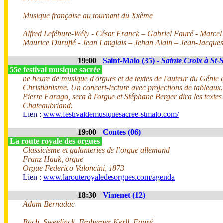
Musique française au tournant du Xxème
Alfred Lefébure-Wély - César Franck – Gabriel Fauré - Marce
Maurice Duruflé - Jean Langlais – Jehan Alain – Jean-Jacqu
19:00
Saint-Malo (35) -
Sainte Croix à St-
55e festival musique sacrée
ne heure de musique d'orgues et de textes de l'auteur du Génie 
Christianisme. Un concert-lecture avec projections de tableaux.
Pierre Farago, sera à l'orgue et Stéphane Berger dira les textes
Chateaubriand.
Lien :
www.festivaldemusiquesacree-stmalo.com/
19:00
Contes (06)
La route royale des orgues
Classicisme et galanteries de l’orgue allemand
Franz Hauk, orgue
Orgue Federico Valoncini, 1873
Lien :
www.larouteroyaledesorgues.com/agenda
18:30
Vimenet (12)
Adam Bernadac
Bach, Sweelinck, Froberger, Kerll, Fauré