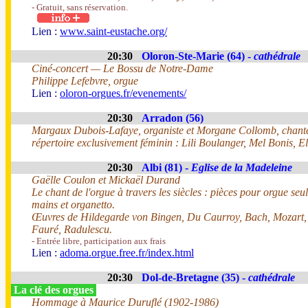
- Gratuit, sans réservation.
Lien :
www.saint-eustache.org/
20:30
Oloron-Ste-Marie (64) -
cathédrale
Ciné-concert — Le Bossu de Notre-Dame
Philippe Lefebvre, orgue
Lien :
oloron-orgues.fr/evenements/
20:30
Arradon (56)
Margaux Dubois-Lafaye, organiste et Morgane Collomb, chant
répertoire exclusivement féminin : Lili Boulanger, Mel Bonis, 
20:30
Albi (81) -
Eglise de la Madeleine
Gaëlle Coulon et Mickaël Durand
Le chant de l'orgue à travers les siècles : pièces pour orgue seul
mains et organetto.
Œuvres de Hildegarde von Bingen, Du Caurroy, Bach, Mozart,
Fauré, Radulescu.
- Entrée libre, participation aux frais
Lien :
adoma.orgue.free.fr/index.html
20:30
Dol-de-Bretagne (35) -
cathédrale
La clé des orgues
Hommage à Maurice Duruflé (1902-1986)