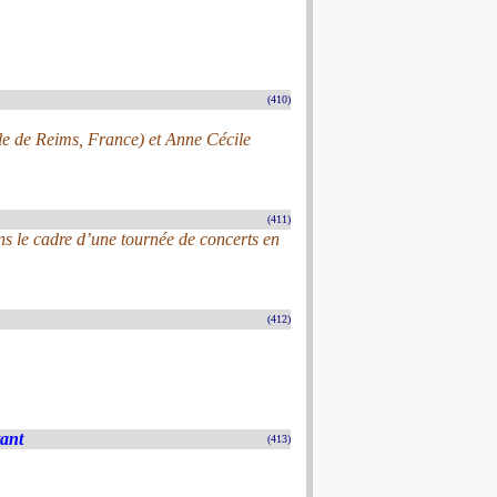
(410)
ale de Reims, France) et Anne Cécile
(411)
s le cadre d’une tournée de concerts en
(412)
tant
(413)