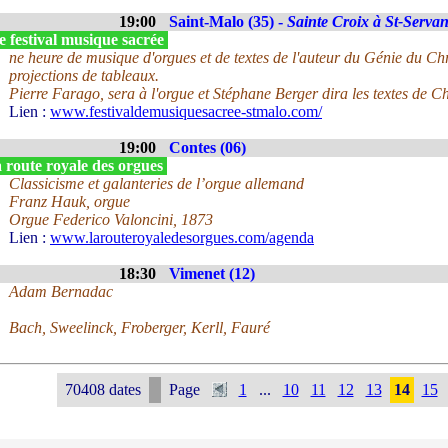
19:00
Saint-Malo (35) -
Sainte Croix à St-Serva
 festival musique sacrée
ne heure de musique d'orgues et de textes de l'auteur du Génie du Ch
projections de tableaux.
Pierre Farago, sera à l'orgue et Stéphane Berger dira les textes de 
Lien :
www.festivaldemusiquesacree-stmalo.com/
19:00
Contes (06)
 route royale des orgues
Classicisme et galanteries de l’orgue allemand
Franz Hauk, orgue
Orgue Federico Valoncini, 1873
Lien :
www.larouteroyaledesorgues.com/agenda
18:30
Vimenet (12)
Adam Bernadac
Bach, Sweelinck, Froberger, Kerll, Fauré
70408 dates
Page
1
...
10
11
12
13
14
15