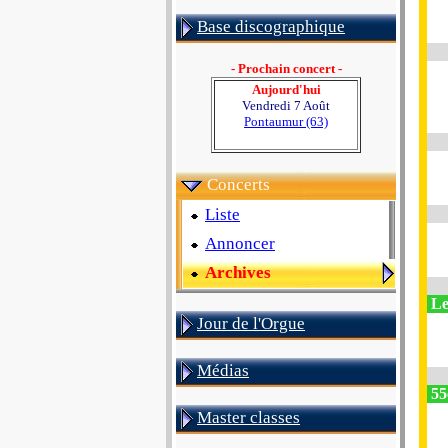
Base discographique
- Prochain concert -
Aujourd'hui
Vendredi 7 Août
Pontaumur (63)
Concerts
Liste
Annoncer
Archives
Le
Jour de l'Orgue
Médias
55e
Master classes