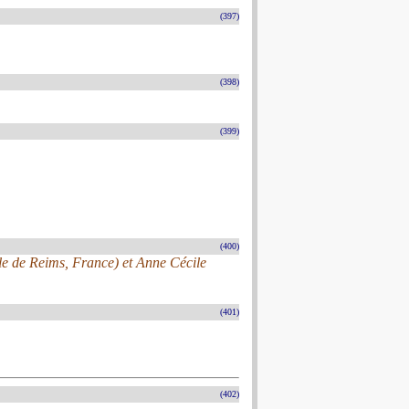
(397)
(398)
(399)
(400)
ale de Reims, France) et Anne Cécile
(401)
(402)