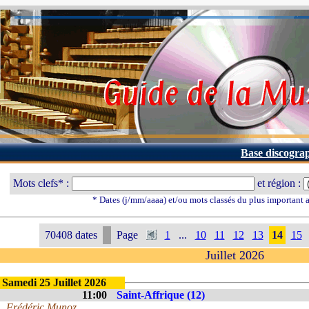
Base discogra
Mots clefs* :
et région :
* Dates (j/mm/aaaa) et/ou mots classés du plus important
70408 dates
Page
1
...
10
11
12
13
14
15
Juillet 2026
Samedi 25 Juillet 2026
11:00
Saint-Affrique (12)
Frédéric Munoz