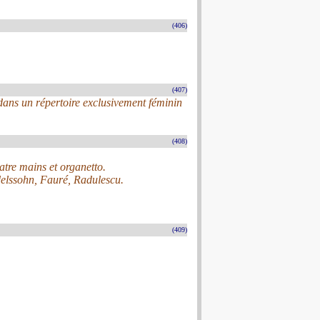
(406)
(407)
ans un répertoire exclusivement féminin
(408)
uatre mains et organetto.
elssohn, Fauré, Radulescu.
(409)