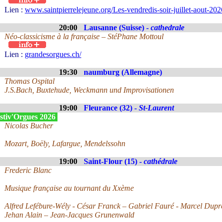
Lien :
www.saintpierrelejeune.org/Les-vendredis-soir-juillet-aout-2
20:00
Lausanne (Suisse) -
cathedrale
Néo-classicisme à la française – StéPhane Mottoul
Lien :
grandesorgues.ch/
19:30
naumburg (Allemagne)
Thomas Ospital
J.S.Bach, Buxtehude, Weckmann und Improvisationen
19:00
Fleurance (32) -
St-Laurent
stiv'Orgues 2026
Nicolas Bucher
Mozart, Boëly, Lafargue, Mendelssohn
19:00
Saint-Flour (15) -
cathédrale
Frederic Blanc
Musique française au tournant du Xxème
Alfred Lefébure-Wély - César Franck – Gabriel Fauré - Marcel Dupr
Jehan Alain – Jean-Jacques Grunenwald