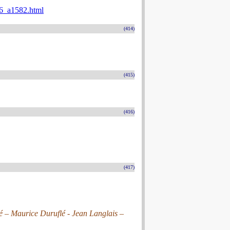
026_a1582.html
(414)
(415)
(416)
(417)
é – Maurice Duruflé - Jean Langlais –