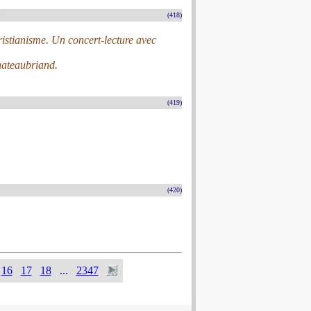
n
(418)
ristianisme. Un concert-lecture avec
Chateaubriand.
(419)
(420)
16
17
18
...
2347