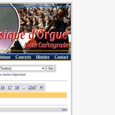
phique
Concerts
Histoire
Contact
 au moins important
16
17
18
...
2347
(391)