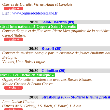
Œuvres de Duruflé, Vierne, Alain et Langlais
Lien :
www.orguesdoldebretagne.fr
20:30
Saint-Florentin (89)
tival International D’Orgue à Saint-Florentin
Concert d'orgue et de flûte avec Pierre Mea (organiste de la cathédr
Cuniot (flûtiste)
20:30
Roscoff (29)
Concert de musique baroque par un ensemble de jeunes étudiants dan
Bretagne.
Violons, Haut Bois et orgue.
20:30
Guimiliau (29)
stival « Les Enclos en Musique »
Orgue, violoncelle et violoncelle avec Les Basses Réunies.
Maude Gratton & Bruno Cocset
20:00
Strasbourg (67) -
St-Pierre le jeune protes
Anne-Gaëlle Chanon
Œuvres de N. Grigny, J.S. Bach, G.Fauré, J. Alain