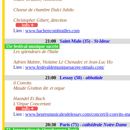
Choeur de chambre Dulci Jubilo
Christopher Gibert, direction
Lien :
www.bachencombrailles.com
21:00
Saint-Malo (35) -
St-Ideuc
55e festival musique sacrée
Les splendeurs de l'Italie
Adrien Mabire, Violaine Le Chenadec et Jean-Luc Ho
Lien :
www.festivaldemusiquesacree-stmalo.com/
21:00
Lessay (50) -
abbatiale
il Convito
Maude Gratton dir. et orgue
Haendel Et Bach
L’Orgue Concertant
Lien :
www.heuresmusicalesdelessay.com/concert/il-convito-ma
20:30
Paris (75) -
cathédrale Notre-Dame
72. Internationale Orgeltagung Paris