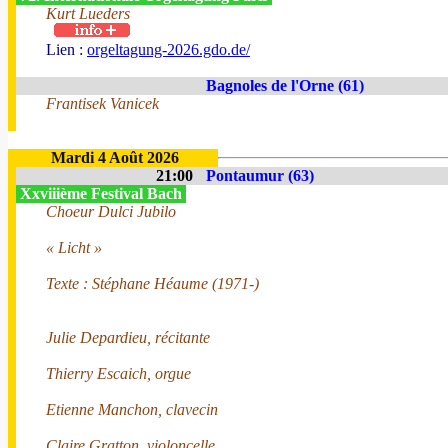
Kurt Lueders
Lien :
orgeltagung-2026.gdo.de/
Bagnoles de l'Orne (61)
Frantisek Vanicek
Mardi 4 Août 2026
21:00
Pontaumur (63)
Xxviiième Festival Bach
Choeur Dulci Jubilo
« Licht »
Texte : Stéphane Héaume (1971-)
Julie Depardieu, récitante
Thierry Escaich, orgue
Etienne Manchon, clavecin
Claire Gratton, violoncelle