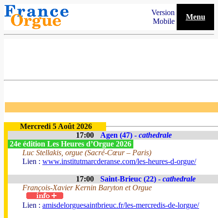
Version
Menu
Mobile
Mercredi 5 Août 2026
17:00
Agen (47) -
cathedrale
24e édition Les Heures d’Orgue 2026
Luc Stellakis, orgue (Sacré-Cœur – Paris)
Lien :
www.institutmarcderanse.com/les-heures-d-orgue/
17:00
Saint-Brieuc (22) -
cathedrale
François-Xavier Kernin Baryton et Orgue
Lien :
amisdelorguesaintbrieuc.fr/les-mercredis-de-lorgue/