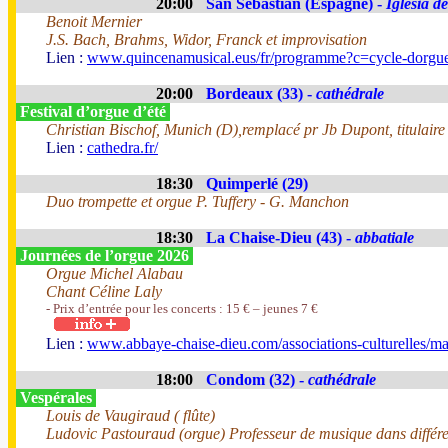
20:00
San Sebastian (Espagne) -
Iglesia d
Benoit Mernier
J.S. Bach, Brahms, Widor, Franck et improvisation
Lien :
www.quincenamusical.eus/fr/programme?c=cycle-dorgu
20:00
Bordeaux (33) -
cathédrale
Festival d’orgue d’été
Christian Bischof, Munich (D),remplacé pr Jb Dupont, titulaire
Lien :
cathedra.fr/
18:30
Quimperlé (29)
Duo trompette et orgue P. Tuffery - G. Manchon
18:30
La Chaise-Dieu (43) -
abbatiale
Journées de l’orgue 2026
Orgue Michel Alabau
Chant Céline Laly
- Prix d’entrée pour les concerts : 15 € – jeunes 7 €
Lien :
www.abbaye-chaise-dieu.com/associations-culturelles/ma
18:00
Condom (32) -
cathédrale
Vespérales
Louis de Vaugiraud ( flûte)
Ludovic Pastouraud (orgue) Professeur de musique dans différente