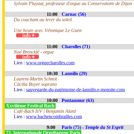
Sylvain Pluyaut, professeur d'orgue au Conservatoire de Dijon
11:00
Carnac (56)
Du couchant au lever du soleil
Une heure avec Véronique Le Guen
11:00
Charolles (71)
Noé Brencklé - orgue
Lien :
www.orguecharolles.com
10:30
Lannilis (29)
Laurent-Martin Schmit
Cäcilia Boyer soprano
Lien :
sauvegarde-du-patrimoine-de-lannilis.e-monsite.com
10:00
Pontaumur (63)
Xxviiième Festival Bach
Café-Bach Ii/V | Benjamin Alard
Lien :
www.bachencombrailles.com
9:00
Paris (75) -
Temple du St Esprit
72. Internationale Orgeltagung Paris