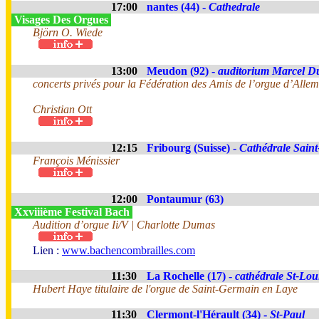
17:00
nantes (44) -
Cathedrale
Visages Des Orgues
Björn O. Wiede
13:00
Meudon (92) -
auditorium Marcel D
concerts privés pour la Fédération des Amis de l’orgue d’All
Christian Ott
12:15
Fribourg (Suisse) -
Cathédrale Saint
François Ménissier
12:00
Pontaumur (63)
Xxviiième Festival Bach
Audition d’orgue Ii/V | Charlotte Dumas
Lien :
www.bachencombrailles.com
11:30
La Rochelle (17) -
cathédrale St-Lou
Hubert Haye titulaire de l'orgue de Saint-Germain en Laye
11:30
Clermont-l'Hérault (34) -
St-Paul