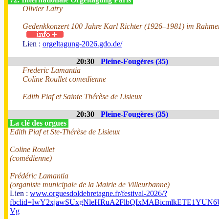
Olivier Latry
Gedenkkonzert 100 Jahre Karl Richter (1926–1981) im Rahmen
Lien :
orgeltagung-2026.gdo.de/
20:30
Pleine-Fougères (35)
Frederic Lamantia
Coline Roullet comedienne
Edith Piaf et Sainte Thérèse de Lisieux
20:30
Pleine-Fougères (35)
La clé des orgues
Edith Piaf et Ste-Thérèse de Lisieux
Coline Roullet
(comédienne)
Frédéric Lamantia
(organiste municipale de la Mairie de Villeurbanne)
Lien :
www.orguesdoldebretagne.fr/festival-2026/?
fbclid=IwY2xjawSUxgNleHRuA2FlbQIxMABicmlkETE1Y
Vg