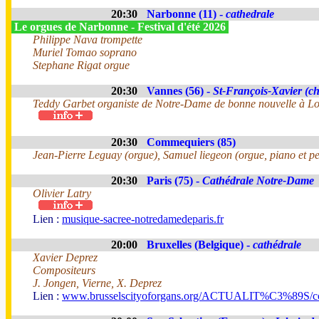
20:30
Narbonne (11) -
cathedrale
Le orgues de Narbonne - Festival d'été 2026
Philippe Nava trompette
Muriel Tomao soprano
Stephane Rigat orgue
20:30
Vannes (56) -
St-François-Xavier (ch
Teddy Garbet organiste de Notre-Dame de bonne nouvelle à Lo
20:30
Commequiers (85)
Jean-Pierre Leguay (orgue), Samuel liegeon (orgue, piano et pe
20:30
Paris (75) -
Cathédrale Notre-Dame
Olivier Latry
Lien :
musique-sacree-notredamedeparis.fr
20:00
Bruxelles (Belgique) -
cathédrale
Xavier Deprez
Compositeurs
J. Jongen, Vierne, X. Deprez
Lien :
www.brusselscityoforgans.org/ACTUALIT%C3%89S/con