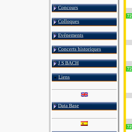
Concours
72
Colloques
Evénements
Concerts historiques
J S BACH
72
Liens
Data Base
72