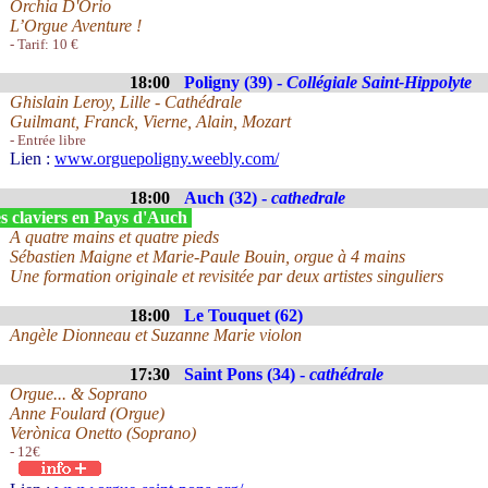
Orchia D'Orio
L’Orgue Aventure !
- Tarif: 10 €
18:00
Poligny (39) -
Collégiale Saint-Hippolyte
Ghislain Leroy, Lille - Cathédrale
Guilmant, Franck, Vierne, Alain, Mozart
- Entrée libre
Lien :
www.orguepoligny.weebly.com/
18:00
Auch (32) -
cathedrale
s claviers en Pays d'Auch
A quatre mains et quatre pieds
Sébastien Maigne et Marie-Paule Bouin, orgue à 4 mains
Une formation originale et revisitée par deux artistes singuliers
18:00
Le Touquet (62)
Angèle Dionneau et Suzanne Marie violon
17:30
Saint Pons (34) -
cathédrale
Orgue... & Soprano
Anne Foulard (Orgue)
Verònica Onetto (Soprano)
- 12€