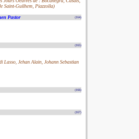
s Jours Oeuvres de : Bocanegra, Casals,
e Saint-Guilhem, Piazzolla)
uen Pastor
(164)
(165)
i Lasso, Jehan Alain, Johann Sebastian
(166)
(167)