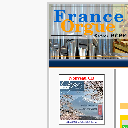
Nouveau CD
Elisabeth GARNIER [1; 2]
72