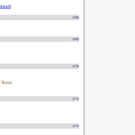
ktuell
(168)
(169)
(170)
é Rossi
(171)
(172)