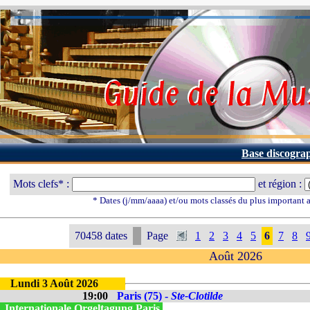
Base discogra
Mots clefs* :
et région :
* Dates (j/mm/aaaa) et/ou mots classés du plus important
70458 dates
Page
1
2
3
4
5
6
7
8
Août 2026
Lundi 3 Août 2026
19:00
Paris (75) -
Ste-Clotilde
. Internationale Orgeltagung Paris