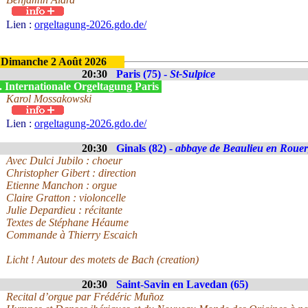
Lien :
orgeltagung-2026.gdo.de/
Dimanche 2 Août 2026
20:30
Paris (75) -
St-Sulpice
. Internationale Orgeltagung Paris
Karol Mossakowski
Lien :
orgeltagung-2026.gdo.de/
20:30
Ginals (82) -
abbaye de Beaulieu en Roue
Avec Dulci Jubilo : choeur
Christopher Gibert : direction
Etienne Manchon : orgue
Claire Gratton : violoncelle
Julie Depardieu : récitante
Textes de Stéphane Héaume
Commande à Thierry Escaich
Licht ! Autour des motets de Bach (creation)
20:30
Saint-Savin en Lavedan (65)
Recital d’orgue par Frédéric Muñoz