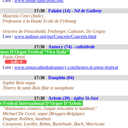
Lien :
www.orgue-saint-pons.org/
17:30
Falaise (14) -
Nd de Guibray
Maurizio Croci (Italie)
Professeur à la Haute Ecole de Fribourg
Oeuvres de Frescobaldi, Froberger, Cabezon, De Grigny
Lien :
www.guibray.org/gui/Concerts/Concerts.html
17:30
Annecy (74) -
cathédrale
ures D'Orgue Festival ”Viva Italia”
Paolo Oreni
Lien :
www.orguecathedraleannecy.com/heures-d-orgue-festival
17:30
Dauphin (04)
Sophie Bois orgue
Thierry & yanis Bois flûte et saxophone
17:30
Arbois (39) -
église St-Just
e Festival International D’Orgue D’Arbois
”Harmonies croisées: l'orgue rencontre le hautbois”
Michael De Geest, orgue (Brugges-Belgique)
Dagmar Robben, hautbois
Cavazzoni, Loeillet, Böhm, Buxtehude, Bach, Morricone