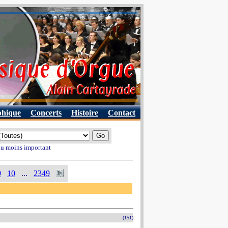
phique
Concerts
Histoire
Contact
 au moins important
9
10
...
2349
(151)