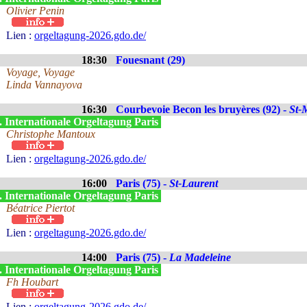
Olivier Penin
Lien :
orgeltagung-2026.gdo.de/
18:30
Fouesnant (29)
Voyage, Voyage
Linda Vannayova
16:30
Courbevoie Becon les bruyères (92) -
St-
. Internationale Orgeltagung Paris
Christophe Mantoux
Lien :
orgeltagung-2026.gdo.de/
16:00
Paris (75) -
St-Laurent
. Internationale Orgeltagung Paris
Béatrice Piertot
Lien :
orgeltagung-2026.gdo.de/
14:00
Paris (75) -
La Madeleine
. Internationale Orgeltagung Paris
Fh Houbart
Lien :
orgeltagung-2026.gdo.de/