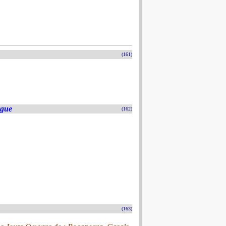
(161)
rgue
(162)
(163)