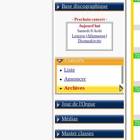
Base discographique
- Prochain concert -
Aujourd'hui
Samedi 8 Août
Leipzig (Allemagne)
Thomaskirche
72
Concerts
Liste
Annoncer
Archives
72
Jour de l'Orgue
Médias
72
Master classes