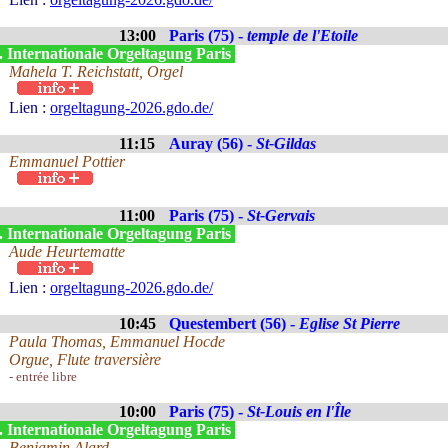
13:00
Paris (75) -
temple de l'Etoile
. Internationale Orgeltagung Paris
Mahela T. Reichstatt, Orgel
Lien :
orgeltagung-2026.gdo.de/
11:15
Auray (56) -
St-Gildas
Emmanuel Pottier
11:00
Paris (75) -
St-Gervais
. Internationale Orgeltagung Paris
Aude Heurtematte
Lien :
orgeltagung-2026.gdo.de/
10:45
Questembert (56) -
Eglise St Pierre
Paula Thomas, Emmanuel Hocde
Orgue, Flute traversière
- entrée libre
10:00
Paris (75) -
St-Louis en l'Île
. Internationale Orgeltagung Paris
Benjamin Alard