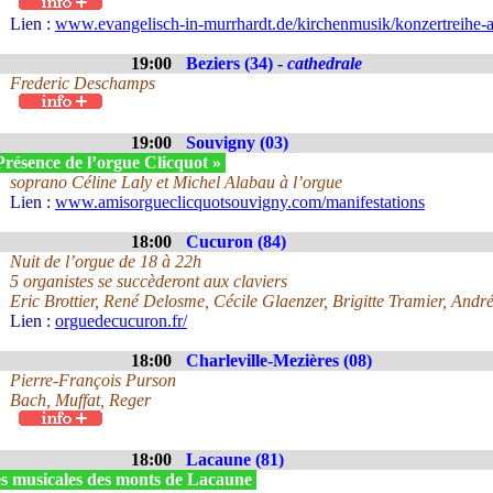
Lien :
www.evangelisch-in-murrhardt.de/kirchenmusik/konzertreihe-a
19:00
Beziers (34) -
cathedrale
Frederic Deschamps
19:00
Souvigny (03)
Présence de l’orgue Clicquot »
soprano Céline Laly et Michel Alabau à l’orgue
Lien :
www.amisorgueclicquotsouvigny.com/manifestations
18:00
Cucuron (84)
Nuit de l’orgue de 18 à 22h
5 organistes se succèderont aux claviers
Eric Brottier, René Delosme, Cécile Glaenzer, Brigitte Tramier, Andr
Lien :
orguedecucuron.fr/
18:00
Charleville-Mezières (08)
Pierre-François Purson
Bach, Muffat, Reger
18:00
Lacaune (81)
s musicales des monts de Lacaune