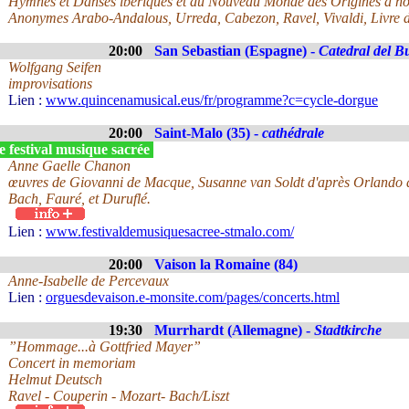
Hymnes et Danses ibériques et du Nouveau Monde des Origines à no
Anonymes Arabo-Andalous, Urreda, Cabezon, Ravel, Vivaldi, Livre d
20:00
San Sebastian (Espagne) -
Catedral del B
Wolfgang Seifen
improvisations
Lien :
www.quincenamusical.eus/fr/programme?c=cycle-dorgue
20:00
Saint-Malo (35) -
cathédrale
 festival musique sacrée
Anne Gaelle Chanon
œuvres de Giovanni de Macque, Susanne van Soldt d'après Orlando d
Bach, Fauré, et Duruflé.
Lien :
www.festivaldemusiquesacree-stmalo.com/
20:00
Vaison la Romaine (84)
Anne-Isabelle de Percevaux
Lien :
orguesdevaison.e-monsite.com/pages/concerts.html
19:30
Murrhardt (Allemagne) -
Stadtkirche
”Hommage...à Gottfried Mayer”
Concert in memoriam
Helmut Deutsch
Ravel - Couperin - Mozart- Bach/Liszt