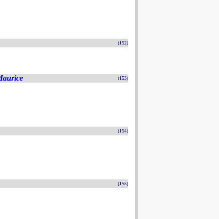
(152)
Maurice
(153)
(154)
(155)