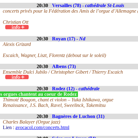
20:30
Versailles (78) -
cathédrale St-Louis
concerts privés pour la Fédération des Amis de l’orgue d’Allemagne
Christian Ott
20:30
Royan (17) -
Nd
Alexis Grizard
Escaich, Wagner, Liszt, Florentz (debout sur le soleil)
20:30
Albens (73)
Ensemble Dulci Jubilo / Christopher Gibert / Thierry Escaich
20:30
Rodez (12) -
cathédrale
s orgues chantent au coeur de Rodez
Thimoté Bougon, chant et violon – Yuka Ishikawa, orgue
Renaissance, J.S. Bach, Ravel, Sweelinck, Takemitsu
20:30
Bagnères de Luchon (31)
Charles Balayer (Orgue jazz)
Lien :
avocacol.com/concerts.html