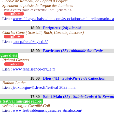
L’école de Rameau, de l’opéra à l’église
Splendeur et poésie de l’orgue des Lumières
- Prix d’entrée pour les concerts : 15 € – jeunes 7 €
Lien :
www.abbaye-chaise-dieu.com/associations-culturelles/marin-ca
18:00
Perigueux (24) -
la cité
Charles Cane ( Scarlatti, Bach, Corrette, Lasceux)
Lien :
aaocp.free.fr/styled-5/
18:00
Bordeaux (33) -
abbatiale Ste-Croix
gues d'été
Richard Gowers
Lien :
www.renaissance-orgue.fr
18:00
Blois (41) -
Saint-Pierre de Cabochon
Nathan Laube
Lien :
jeuxdorgue41.free.fr/festival-2022.html
17:30
Saint-Malo (35) -
Sainte Croix à St-Serva
 festival musique sacrée
visite de l'orgue Cavaillé-Coll
Lien :
www.festivaldemusiquesacree-stmalo.com/