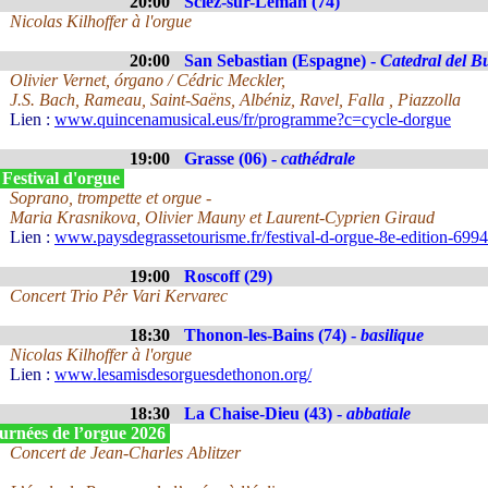
20:00
Sciez-sur-Léman (74)
Nicolas Kilhoffer à l'orgue
20:00
San Sebastian (Espagne) -
Catedral del B
Olivier Vernet, órgano / Cédric Meckler,
J.S. Bach, Rameau, Saint-Saëns, Albéniz, Ravel, Falla , Piazzolla
Lien :
www.quincenamusical.eus/fr/programme?c=cycle-dorgue
19:00
Grasse (06) -
cathédrale
 Festival d'orgue
Soprano, trompette et orgue -
Maria Krasnikova, Olivier Mauny et Laurent-Cyprien Giraud
Lien :
www.paysdegrassetourisme.fr/festival-d-orgue-8e-edition-699
19:00
Roscoff (29)
Concert Trio Pêr Vari Kervarec
18:30
Thonon-les-Bains (74) -
basilique
Nicolas Kilhoffer à l'orgue
Lien :
www.lesamisdesorguesdethonon.org/
18:30
La Chaise-Dieu (43) -
abbatiale
urnées de l’orgue 2026
Concert de Jean-Charles Ablitzer