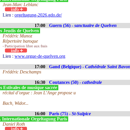
Jean-Marc Leblanc
Lien :
orgeltagung-2026.gdo.de/
17:00
Guern (56) -
sanctuaire de Quelven
s Jeudis de Quelven
Frédéric Munoz
Répertoire baroque
- Participation libre aux frais
Lien :
www.orgue-de-quelven.org
17:00
Gand (Belgique) -
Cathédrale Saint Bavo
Frédéric Deschamps
16:30
Coutances (50) -
cathedrale
s Estivales de musique sacrée
récital d’orgue : Jean L’Ange propose u
Bach, Widor...
16:00
Paris (75) -
St-Sulpice
. Internationale Orgeltagung Paris
Daniel Roth