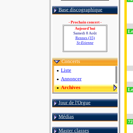
Base discographique
- Prochain concert -
Aujourd'hui
Le
Samedi 8 Août
Rennes (35)
St-Etienne
Concerts
Liste
Annoncer
Archives
Le
Jour de l'Orgue
Médias
72
Master classes