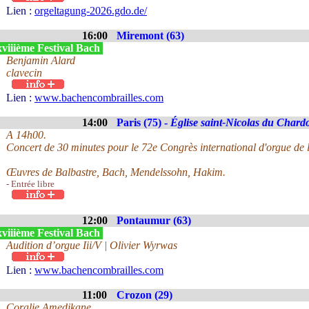
Lien :
orgeltagung-2026.gdo.de/
16:00
Miremont (63)
viiième Festival Bach
Benjamin Alard
clavecin
Lien :
www.bachencombrailles.com
14:00
Paris (75) -
Église saint-Nicolas du Chard
A 14h00.
Concert de 30 minutes pour le 72e Congrès international d'orgue de l
Œuvres de Balbastre, Bach, Mendelssohn, Hakim.
- Entrée libre
12:00
Pontaumur (63)
viiième Festival Bach
Audition d’orgue Iii/V | Olivier Wyrwas
Lien :
www.bachencombrailles.com
11:00
Crozon (29)
Coralie Amedjkane