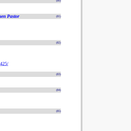
(80)
uen Pastor
(81)
(82)
4425/
(83)
(84)
(85)