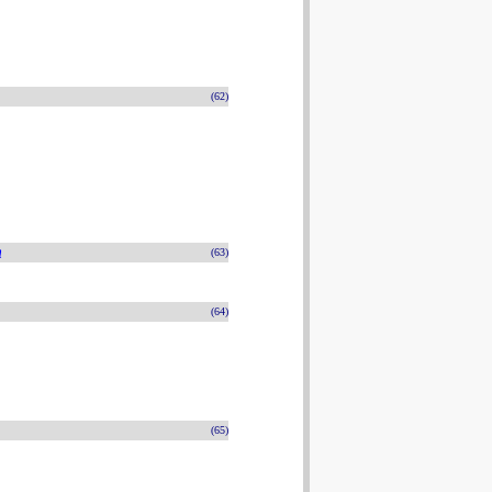
(62)
n
(63)
(64)
(65)