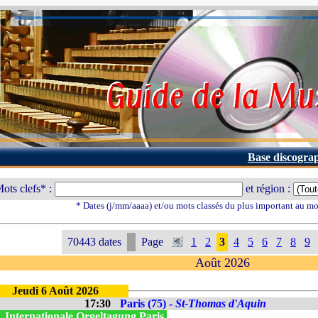
Base discogra
ots clefs* :
et région :
* Dates (j/mm/aaaa) et/ou mots classés du plus important au m
70443 dates
Page
1
2
3
4
5
6
7
8
9
Août 2026
Jeudi 6 Août 2026
17:30
Paris (75) -
St-Thomas d'Aquin
. Internationale Orgeltagung Paris