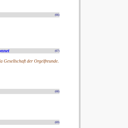
(66)
onnet
(67)
a Gesellschaft der Orgelfreunde.
(68)
(69)