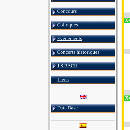
Concours
Xx
Colloques
Evénements
Concerts historiques
J S BACH
Liens
Xx
Data Base