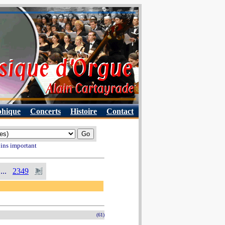
phique
Concerts
Histoire
Contact
oins important
...
2349
(61)