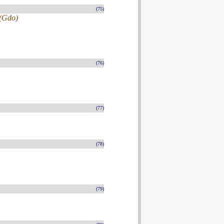
(75)
 (Gdo)
(76)
(77)
(78)
(79)