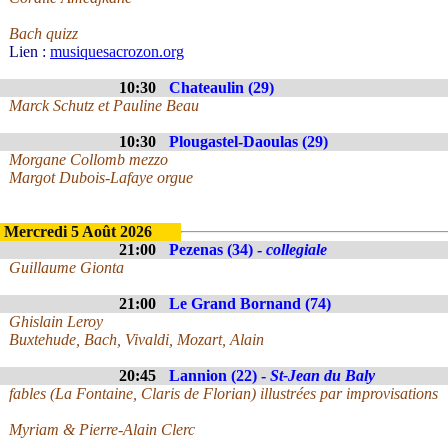
Bach quizz
Lien :
musiquesacrozon.org
10:30
Chateaulin (29)
Marck Schutz et Pauline Beau
10:30
Plougastel-Daoulas (29)
Morgane Collomb mezzo
Margot Dubois-Lafaye orgue
Mercredi 5 Août 2026
21:00
Pezenas (34) -
collegiale
Guillaume Gionta
21:00
Le Grand Bornand (74)
Ghislain Leroy
Buxtehude, Bach, Vivaldi, Mozart, Alain
20:45
Lannion (22) -
St-Jean du Baly
fables (La Fontaine, Claris de Florian) illustrées par improvisations
Myriam & Pierre-Alain Clerc