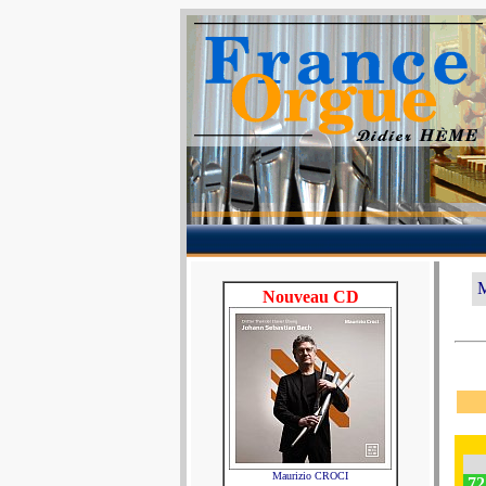
M
Nouveau CD
Maurizio CROCI
72