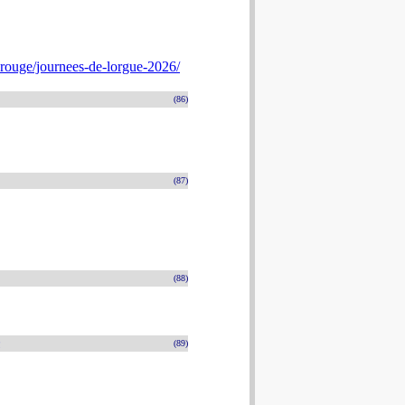
rouge/journees-de-lorgue-2026/
(86)
(87)
(88)
n
(89)