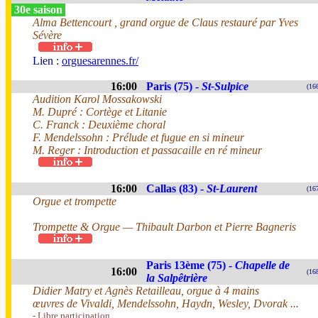
30e saison
Alma Bettencourt , grand orgue de Claus restauré par Yves
Sévère
Lien :
orguesarennes.fr/
16:00
Paris (75) -
St-Sulpice
(16
Audition Karol Mossakowski
M. Dupré : Cortège et Litanie
C. Franck : Deuxième choral
F. Mendelssohn : Prélude et fugue en si mineur
M. Reger : Introduction et passacaille en ré mineur
16:00
Callas (83) -
St-Laurent
(16
Orgue et trompette
Trompette & Orgue — Thibault Darbon et Pierre Bagneris
Paris 13ème (75) -
Chapelle de
16:00
(16
la Salpêtrière
Didier Matry et Agnès Retailleau, orgue à 4 mains
œuvres de Vivaldi, Mendelssohn, Haydn, Wesley, Dvorak ...
- Libre participation