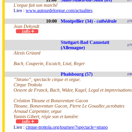
L'orgue fait son marché
Lien :
www.autourdelorgue.com/actualites
10:00
Montpellier (34) -
cathédrale
(17
Jean Dekyndt
Stuttgart-Bad Cannstatt
(17
(Allemagne)
Alexis Grizard
Bach, Couperin, Escaich, Liszt, Reger
Phalsbourg (57)
(18
”Strano”, spectacle cirque et orgue.
Cirque Trottola
Oeuvre de Franck, Bach, Widor, Kagel, Legal et improvisations
Création Titoune et Bonaventure Gacon
Titoune, Bonaventure Gacon, Pierre Le Gouallec,acrobates
Arnaud Carpentier, orgue
Yannis Gibert, régie son et lumière
Lien :
cirque-trottola.org/tournee/?spectacle=strano