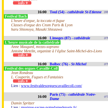
16:00
Toul (54) -
cathédrale St-Etienne
(16
Festival Bach
L'heure d'orgue, la toccata et fugue
Classes d'orgue des Cnsm Paris & Lyon
haru Shionoya, Masaki Shiozawa
16:00
Limoges (87) -
cathédrale
(17
L'heure musicale de la cathédrale
Anne Maugard, mezzo-soprano
Antoine Metelin, organiste à l’église Saint-Michel-des-Lions
16:00
Bolbec (76) -
St-Michel
(17
Festival des orgues Cavaillé-Coll
Jean Rondeau
L. Couperin, Fugues et Fantaisies
Lien :
www.festivaldesorguescavaillecoll.com/
Paris (75) -
cathédrale Notre-
16:00
(17
Dame
Damin Spritzer
Lien :
musique-sacree-notredamedeparis.fr/