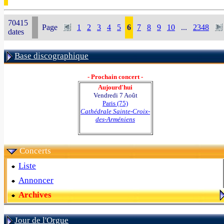
70415
Page
1
2
3
4
5
6
7
8
9
10
...
2348
dates
Base discographique
- Prochain concert -
Aujourd'hui
Vendredi 7 Août
Paris (75)
Cathédrale Sainte-Croix-
des-Arméniens
Concerts
Liste
Annoncer
Archives
Jour de l'Orgue