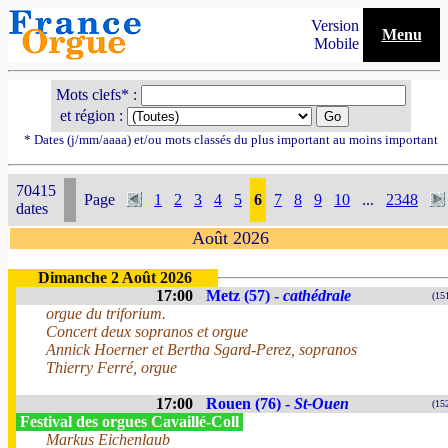
Version
Menu
Mobile
Mots clefs* :
et région :
* Dates (j/mm/aaaa) et/ou mots classés du plus important au moins important
70415
Page
1
2
3
4
5
6
7
8
9
10
...
2348
dates
Août 2026
Dimanche 2 Août 2026
17:00
Metz (57) -
cathédrale
(15
orgue du triforium.
Concert deux sopranos et orgue
Annick Hoerner et Bertha Sgard-Perez, sopranos
Thierry Ferré, orgue
17:00
Rouen (76) -
St-Ouen
(15
Festival des orgues Cavaillé-Coll
Markus Eichenlaub