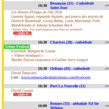
Besançon (25) -
Cathédrale
16:30
(16
Saint-Jean
Les Heures d'Orgue de l'été 2026
Laurent Agazzi, organiste titulaire, qui jouera des œuvres de
Dietrich Buxtehude, Georg Böhm, Louis Marchand, Felix
Mendelssohn et Johann Sebastian Bach
- Entrée libre. Une participation aux frais est souhaitée.
16:30
Chartres (28) -
cathédrale
(16
52ème Festival
Ensemble Marguerite Louise
« Vêpres mystiques »
Marthe Davost (soprano) et Gaétan Jarry (orgue)
16:30
Orléans (45) -
cathedrale
(16
David Tabacaru
Lien :
www.orguescathedraleorleans.com/#concerts
16:30
Port La Nouvelle (11)
(16
David Cassan
Rennes (35) -
abbatiale Nd Ste
16:00
(16
Mélaine