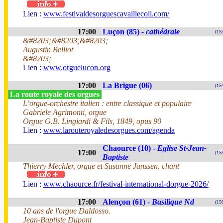
Lien :
www.festivaldesorguescavaillecoll.com/
17:00
Luçon (85) -
cathédrale
(15
&#8203;&#8203;&#8203;
Augustin Belliot
&#8203;
Lien :
www.orguelucon.org
17:00
La Brigue (06)
(15
La route royale des orgues
L’orgue-orchestre italien : entre classique et populaire
Gabriele Agrimonti, orgue
Orgue G.B. Lingiardi & Fils, 1849, opus 90
Lien :
www.larouteroyaledesorgues.com/agenda
Chaource (10) -
Eglise St-Jean-
17:00
(15
Baptiste
Thierry Mechler, orgue et Susanne Janssen, chant
Lien :
www.chaource.fr/festival-international-dorgue-2026/
17:00
Alençon (61) -
Basilique Nd
(15
10 ans de l'orgue Daldosso.
Jean-Baptiste Dupont