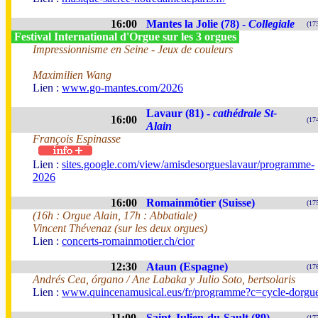
16:00
Mantes la Jolie (78) -
Collegiale
(17
Festival International d'Orgue sur les 3 orgues
Impressionnisme en Seine - Jeux de couleurs
Maximilien Wang
Lien :
www.go-mantes.com/2026
Lavaur (81) -
cathédrale St-
16:00
(17
Alain
François Espinasse
Lien :
sites.google.com/view/amisdesorgueslavaur/programme-
2026
16:00
Romainmôtier (Suisse)
(17
(16h : Orgue Alain, 17h : Abbatiale)
Vincent Thévenaz (sur les deux orgues)
Lien :
concerts-romainmotier.ch/cior
12:30
Ataun (Espagne)
(17
Andrés Cea, órgano / Ane Labaka y Julio Soto, bertsolaris
Lien :
www.quincenamusical.eus/fr/programme?c=cycle-dorgu
11:00
Saint-Julien-du-Sault (89)
(17