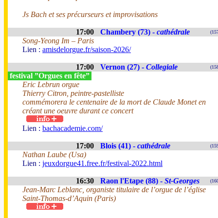
Js Bach et ses précurseurs et improvisations
17:00
Chambery (73) -
cathédrale
(15
Song-Yeong Im – Paris
Lien :
amisdelorgue.fr/saison-2026/
17:00
Vernon (27) -
Collegiale
(15
festival ”Orgues en fête”
Eric Lebrun orgue
Thierry Citron, peintre-pastelliste
commémorera le centenaire de la mort de Claude Monet en
créant une oeuvre durant ce concert
Lien :
bachacademie.com/
17:00
Blois (41) -
cathédrale
(15
Nathan Laube (Usa)
Lien :
jeuxdorgue41.free.fr/festival-2022.html
16:30
Raon l'Etape (88) -
St-Georges
(16
Jean-Marc Leblanc, organiste titulaire de l’orgue de l’église
Saint-Thomas-d’Aquin (Paris)