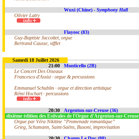
Wuxi (Chine) -
Symphony Hall
Olivier Latry
Flayosc (83)
Guy-Baptiste Jaccottet, orgue
Bertrand Causse, sifflet
Samedi 18 Juillet 2026
21:00
Monticello (2B)
Le Concert Des Oiseaux
Francesco d'Assisi · orgue & percussions
Emmanuel Schublin · orgue et direction artistique
Rémi Hochart · percussions
20:30
Argenton-sur-Creuse (36)
dixième édition des Estivales de l'Orgue d'Argenton-sur-Creus
Orgue par Véra Nikitine ”Promenade romantique”
Grieg, Schumann, Saint-Saëns, Busoni, improvisation
20:30
Champ Le Duc (88)