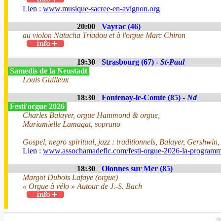
Lien :
www.musique-sacree-en-avignon.org
20:00
Vayrac (46)
au violon Natacha Triadou et à l'orgue Marc Chiron
19:30
Strasbourg (67) -
St-Paul
Samedis de la Neustadt
Louis Guilleux
18:30
Fontenay-le-Comte (85) -
Nd
Festi'orgue 2026
Charles Balayer, orgue Hammond & orgue,
Mariamielle Lamagat, soprano
Gospel, negro spiritual, jazz : traditionnels, Balayer, Gershwin
Lien :
www.assochamadeflc.com/festi-orgue-2026-la-programm
18:30
Olonnes sur Mer (85)
Margot Dubois Lafaye (orgue)
« Orgue à vélo » Autour de J.-S. Bach