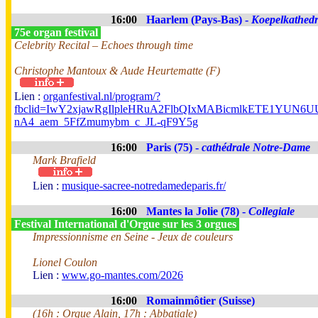
16:00
Haarlem (Pays-Bas) -
Koepelkathedr
75e organ festival
Celebrity Recital – Echoes through time
Christophe Mantoux & Aude Heurtematte (F)
Lien :
organfestival.nl/program/?
fbclid=IwY2xjawRgIlpleHRuA2FlbQIxMABicmlkETE1YUN
nA4_aem_5FfZmumybm_c_JL-qF9Y5g
16:00
Paris (75) -
cathédrale Notre-Dame
Mark Brafield
Lien :
musique-sacree-notredamedeparis.fr/
16:00
Mantes la Jolie (78) -
Collegiale
Festival International d'Orgue sur les 3 orgues
Impressionnisme en Seine - Jeux de couleurs
Lionel Coulon
Lien :
www.go-mantes.com/2026
16:00
Romainmôtier (Suisse)
(16h : Orgue Alain, 17h : Abbatiale)