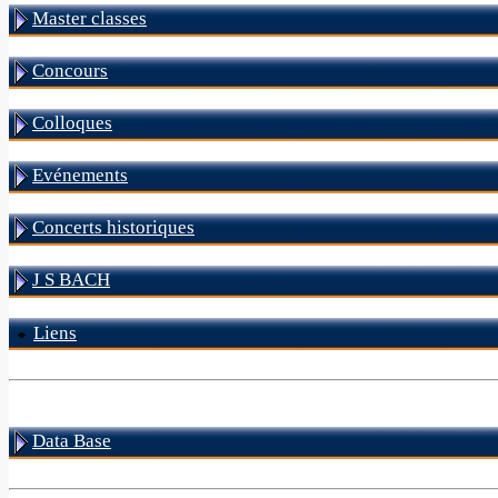
Master classes
Concours
Colloques
Evénements
Concerts historiques
J S BACH
Liens
Data Base