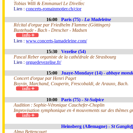
Tobias Willi & Emmanuel Le Divellec
Lien :
concerts-romainmotier.ch/cior
16:00
Paris (75) -
La Madeleine
Récital d'orgue par Friedhelm Flamme (Göttingen)
Buxtehude - Bach - Drescher - Madsen
Lien :
www.concerts-lamadeleine.com/
15:30
Vezelise (54)
Pascal Reber organiste de la cathédrale de Strasbourg
Lien :
orguedevezelise.fr/
15:00
Juaye-Mondaye (14) -
abbaye mond
Concert d'orgue par Henri Paget
Boyvin, Marchand, Couperin, Frescobaldi, de Arauxo, Bach.
10:00
Paris (75) -
St-Sulpice
Audition : Sophie-Véronique Cauchefer-Choplin
Improvisation symphonique en 4 mouvements sur des thèmes gr
Heinsberg (Allemagne) -
St Ganglof
Alma Bettencourt