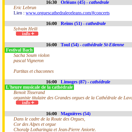
16:30
Orléans (45) -
cathedrale
Eric Lebrun
Lien :
www.orguescathedraleorleans.com/#concerts
16:00
Reims (51) -
cathedrale
Sylvain Heili
16:00
Toul (54) -
cathédrale St-Etienne
Festival Bach
Sacha Soum violon
pascal Vigneron
Partitas et chaconnes
16:00
Limoges (87) -
cathédrale
L'heure musicale de la cathédrale
Benoit Tisserand
organiste titulaire des Grandes orgues de la Cathédrale de Lav
16:00
Magnières (54)
Dans le cadre de la Route des Orgues,
Cor des Alpes et orgue
Choralp Lotharingia et Jean-Pierre Aniorte.