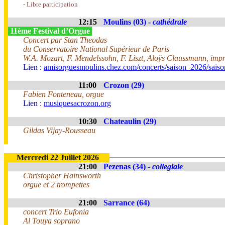
- Libre participation
12:15
Moulins (03) -
cathédrale
11ème Festival d’Orgue
Concert par Stan Theodas
du Conservatoire National Supérieur de Paris
W.A. Mozart, F. Mendelssohn, F. Liszt, Aloÿs Claussmann, impr
Lien :
amisorguesmoulins.chez.com/concerts/saison_2026/sais
11:00
Crozon (29)
Fabien Fonteneau, orgue
Lien :
musiquesacrozon.org
10:30
Chateaulin (29)
Gildas Vijay-Rousseau
Mercredi 22 Juillet 2026
21:00
Pezenas (34) -
collegiale
Christopher Hainsworth
orgue et 2 trompettes
21:00
Sarrance (64)
concert Trio Eufonia
Al Touya soprano