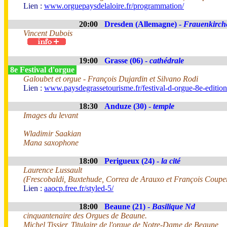
Lien :
www.orguepaysdelaloire.fr/programmation/
20:00
Dresden (Allemagne) -
Frauenkirch
Vincent Dubois
19:00
Grasse (06) -
cathédrale
8e Festival d'orgue
Galoubet et orgue - François Dujardin et Silvano Rodi
Lien :
www.paysdegrassetourisme.fr/festival-d-orgue-8e-editio
18:30
Anduze (30) -
temple
Images du levant
Wladimir Saakian
Mana saxophone
18:00
Perigueux (24) -
la cité
Laurence Lussault
(Frescobaldi, Buxtehude, Correa de Arauxo et François Coupe
Lien :
aaocp.free.fr/styled-5/
18:00
Beaune (21) -
Basilique Nd
cinquantenaire des Orgues de Beaune.
Michel Tissier, Titulaire de l'orgue de Notre-Dame de Beaune