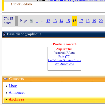
Didier Ledoux
70415
Page
1
...
12
13
14
15
16
17
18
19
20
dates
Base discographique
- Prochain concert -
Aujourd'hui
Vendredi 7 Août
Paris (75)
Cathédrale Sainte-Croix-
des-Arméniens
Concerts
Liste
Annoncer
Archives