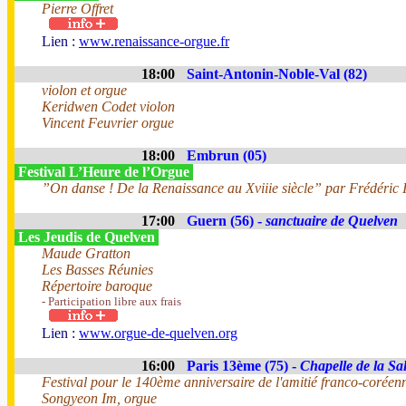
Pierre Offret
Lien :
www.renaissance-orgue.fr
18:00
Saint-Antonin-Noble-Val (82)
violon et orgue
Keridwen Codet violon
Vincent Feuvrier orgue
18:00
Embrun (05)
Festival L’Heure de l’Orgue
”On danse ! De la Renaissance au Xviiie siècle” par Frédéric I
17:00
Guern (56) -
sanctuaire de Quelven
Les Jeudis de Quelven
Maude Gratton
Les Basses Réunies
Répertoire baroque
- Participation libre aux frais
Lien :
www.orgue-de-quelven.org
16:00
Paris 13ème (75) -
Chapelle de la Sal
Festival pour le 140ème anniversaire de l'amitié franco-coréen
Songyeon Im, orgue