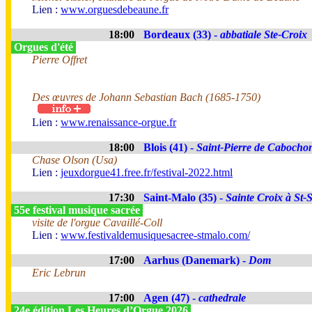
Lien :
www.orguesdebeaune.fr
18:00
Bordeaux (33) -
abbatiale Ste-Croix
Orgues d'été
Pierre Offret
Des œuvres de Johann Sebastian Bach (1685-1750)
Lien :
www.renaissance-orgue.fr
18:00
Blois (41) -
Saint-Pierre de Cabocho
Chase Olson (Usa)
Lien :
jeuxdorgue41.free.fr/festival-2022.html
17:30
Saint-Malo (35) -
Sainte Croix à St-
55e festival musique sacrée
visite de l'orgue Cavaillé-Coll
Lien :
www.festivaldemusiquesacree-stmalo.com/
17:00
Aarhus (Danemark) -
Dom
Eric Lebrun
17:00
Agen (47) -
cathedrale
24e édition Les Heures d’Orgue 2026