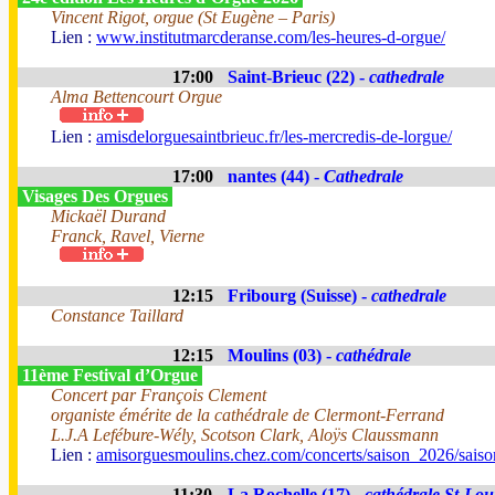
Vincent Rigot, orgue (St Eugène – Paris)
Lien :
www.institutmarcderanse.com/les-heures-d-orgue/
17:00
Saint-Brieuc (22) -
cathedrale
Alma Bettencourt Orgue
Lien :
amisdelorguesaintbrieuc.fr/les-mercredis-de-lorgue/
17:00
nantes (44) -
Cathedrale
Visages Des Orgues
Mickaël Durand
Franck, Ravel, Vierne
12:15
Fribourg (Suisse) -
cathedrale
Constance Taillard
12:15
Moulins (03) -
cathédrale
11ème Festival d’Orgue
Concert par François Clement
organiste émérite de la cathédrale de Clermont-Ferrand
L.J.A Lefébure-Wély, Scotson Clark, Aloÿs Claussmann
Lien :
amisorguesmoulins.chez.com/concerts/saison_2026/sais
11:30
La Rochelle (17) -
cathédrale St-Lou