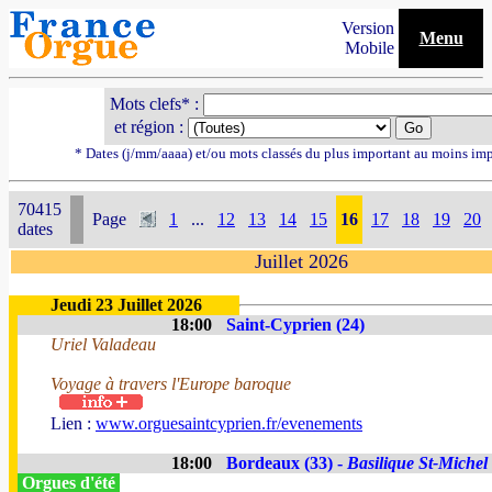
Version
Menu
Mobile
Mots clefs* :
et région :
* Dates (j/mm/aaaa) et/ou mots classés du plus important au moins im
70415
Page
1
...
12
13
14
15
16
17
18
19
20
dates
Juillet 2026
Jeudi 23 Juillet 2026
18:00
Saint-Cyprien (24)
Uriel Valadeau
Voyage à travers l'Europe baroque
Lien :
www.orguesaintcyprien.fr/evenements
18:00
Bordeaux (33) -
Basilique St-Michel
Orgues d'été