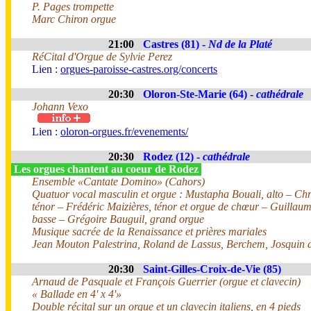
P. Pages trompette
Marc Chiron orgue
21:00
Castres (81) -
Nd de la Platé
RéCital d'Orgue de Sylvie Perez
Lien :
orgues-paroisse-castres.org/concerts
20:30
Oloron-Ste-Marie (64) -
cathédrale
Johann Vexo
Lien :
oloron-orgues.fr/evenements/
20:30
Rodez (12) -
cathédrale
Les orgues chantent au coeur de Rodez
Ensemble «Cantate Domino» (Cahors)
Quatuor vocal masculin et orgue : Mustapha Bouali, alto – Chri
ténor – Frédéric Maizières, ténor et orgue de chœur – Guillau
basse – Grégoire Bauguil, grand orgue
Musique sacrée de la Renaissance et prières mariales
Jean Mouton Palestrina, Roland de Lassus, Berchem, Josquin d
20:30
Saint-Gilles-Croix-de-Vie (85)
Arnaud de Pasquale et François Guerrier (orgue et clavecin)
« Ballade en 4' x 4'»
Double récital sur un orgue et un clavecin italiens, en 4 pieds