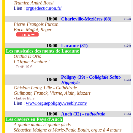
Tramier, André Rossi
Lien :
orguedecucuron.fr/
18:00
Charleville-Mezières (08)
(123)
Pierre-François Purson
Bach, Muffat, Reger
18:00
Lacaune (81)
(124)
Les musicales des monts de Lacaune
Orchia D'Orio
L’Orgue Aventure !
- Tarif: 10 €
Poligny (39) -
Collégiale Saint-
18:00
(125)
Hippolyte
Ghislain Leroy, Lille - Cathédrale
Guilmant, Franck, Vierne, Alain, Mozart
- Entrée libre
Lien :
www.orguepoligny.weebly.com/
18:00
Auch (32) -
cathedrale
(126)
Les claviers en Pays d'Auch
A quatre mains et quatre pieds
Sébastien Maigne et Marie-Paule Bouin, orgue à 4 mains