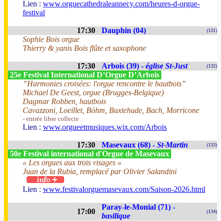
Lien :
www.orguecathedraleannecy.com/heures-d-orgue-
festival
17:30
Dauphin (04)
(131)
Sophie Bois orgue
Thierry & yanis Bois flûte et saxophone
17:30
Arbois (39) -
église St-Just
(132)
25e Festival International D’Orgue D’Arbois
”Harmonies croisées: l'orgue rencontre le hautbois”
Michael De Geest, orgue (Brugges-Belgique)
Dagmar Robben, hautbois
Cavazzoni, Loeillet, Böhm, Buxtehude, Bach, Morricone
- entrée libre collecte
Lien :
www.orgueetmusiques.wix.com/Arbois
17:30
Masevaux (68) -
St-Martin
(133)
50e Festival international d'Orgue de Masevaux
« Les orgues aux trois visages »
Juan de la Rubia, remplacé par Olivier Salandini
Lien :
www.festivalorguemasevaux.com/Saison-2026.html
Paray-le-Monial (71) -
17:00
(134)
basilique