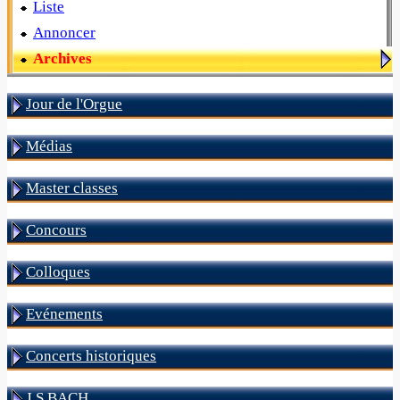
Liste
Annoncer
Archives
Jour de l'Orgue
Médias
Master classes
Concours
Colloques
Evénements
Concerts historiques
J S BACH