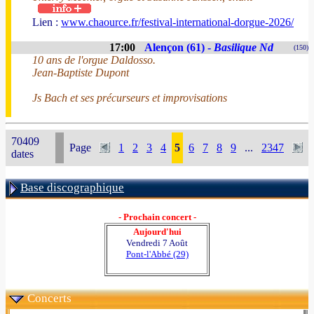
Lien :
www.chaource.fr/festival-international-dorgue-2026/
17:00
Alençon (61) -
Basilique Nd
(150)
10 ans de l'orgue Daldosso.
Jean-Baptiste Dupont
Js Bach et ses précurseurs et improvisations
70409
Page
1
2
3
4
5
6
7
8
9
...
2347
dates
Base discographique
- Prochain concert -
Aujourd'hui
Vendredi 7 Août
Pont-l'Abbé (29)
Concerts