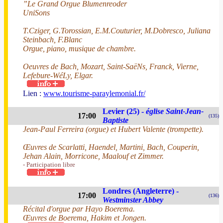
”Le Grand Orgue Blumenreoder
UniSons
T.Cziger, G.Torossian, E.M.Couturier, M.Dobresco, Juliana
Steinbach, F.Blanc
Orgue, piano, musique de chambre.
Oeuvres de Bach, Mozart, Saint-SaëNs, Franck, Vierne,
Lefebure-WéLy, Elgar.
Lien :
www.tourisme-paraylemonial.fr/
Levier (25) -
église Saint-Jean-
17:00
(135)
Baptiste
Jean-Paul Ferreira (orgue) et Hubert Valente (trompette).
Œuvres de Scarlatti, Haendel, Martini, Bach, Couperin,
Jehan Alain, Morricone, Maalouf et Zimmer.
- Participation libre
Londres (Angleterre) -
17:00
(136)
Westminster Abbey
Récital d'orgue par Hayo Boerema.
Œuvres de Boerema, Hakim et Jongen.