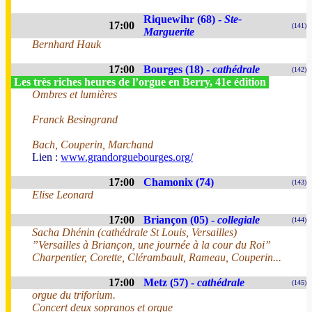
Riquewihr (68) -
Ste-
17:00
(141)
Marguerite
Bernhard Hauk
17:00
Bourges (18) -
cathédrale
(142)
Les très riches heures de l’orgue en Berry, 41e édition
Ombres et lumières
Franck Besingrand
Bach, Couperin, Marchand
Lien :
www.grandorguebourges.org/
17:00
Chamonix (74)
(143)
Elise Leonard
17:00
Briançon (05) -
collegiale
(144)
Sacha Dhénin (cathédrale St Louis, Versailles)
”Versailles à Briançon, une journée à la cour du Roi”
Charpentier, Corette, Clérambault, Rameau, Couperin...
17:00
Metz (57) -
cathédrale
(145)
orgue du triforium.
Concert deux sopranos et orgue