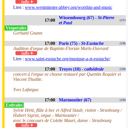
Lien :
www.westminster-abbey.org/worship-and-music
Wissembourg (67) -
St-Pierre
17:00
(137)
et Paul
Vesperales
Gerhard Gnann
17:00
Paris (75) -
St-Eustache
(138)
Audition d'orgue de Baptiste-Florian Marle-Ouvrard
Lien :
www.saint-eustache.org/musique-a-st-eustache/
17:00
Troyes (10) -
cathédrale
(139)
concert à l'orgue ee choeur restauré par Quentin Requier et
Vincent Thuillie.
Yves Lafargue
17:00
Marmoutier (67)
(140)
Estivales
Sylvie Hirtz, flûte à bec et Alfred Staub, violon - Strasbourg /
Hubert Sigrist, orgue - Marmoutier /
avec le concours de Colette Mauri, danse - Strasbourg