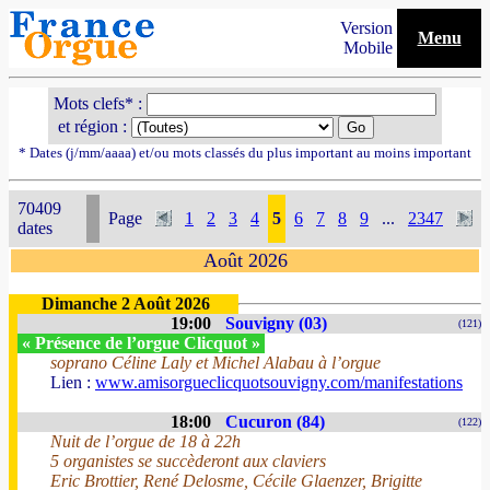
Version
Menu
Mobile
Mots clefs* :
et région :
* Dates (j/mm/aaaa) et/ou mots classés du plus important au moins important
70409
Page
1
2
3
4
5
6
7
8
9
...
2347
dates
Août 2026
Dimanche 2 Août 2026
19:00
Souvigny (03)
(121)
« Présence de l’orgue Clicquot »
soprano Céline Laly et Michel Alabau à l’orgue
Lien :
www.amisorgueclicquotsouvigny.com/manifestations
18:00
Cucuron (84)
(122)
Nuit de l’orgue de 18 à 22h
5 organistes se succèderont aux claviers
Eric Brottier, René Delosme, Cécile Glaenzer, Brigitte