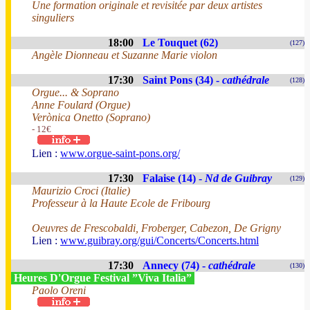
Une formation originale et revisitée par deux artistes
singuliers
18:00
Le Touquet (62)
(127)
Angèle Dionneau et Suzanne Marie violon
17:30
Saint Pons (34) -
cathédrale
(128)
Orgue... & Soprano
Anne Foulard (Orgue)
Verònica Onetto (Soprano)
- 12€
Lien :
www.orgue-saint-pons.org/
17:30
Falaise (14) -
Nd de Guibray
(129)
Maurizio Croci (Italie)
Professeur à la Haute Ecole de Fribourg
Oeuvres de Frescobaldi, Froberger, Cabezon, De Grigny
Lien :
www.guibray.org/gui/Concerts/Concerts.html
17:30
Annecy (74) -
cathédrale
(130)
Heures D'Orgue Festival ”Viva Italia”
Paolo Oreni