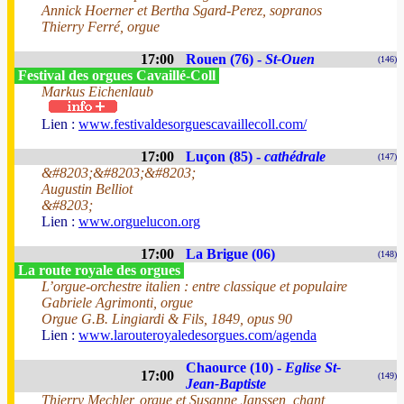
Annick Hoerner et Bertha Sgard-Perez, sopranos
Thierry Ferré, orgue
17:00
Rouen (76) -
St-Ouen
(146)
Festival des orgues Cavaillé-Coll
Markus Eichenlaub
Lien :
www.festivaldesorguescavaillecoll.com/
17:00
Luçon (85) -
cathédrale
(147)
&#8203;&#8203;&#8203;
Augustin Belliot
&#8203;
Lien :
www.orguelucon.org
17:00
La Brigue (06)
(148)
La route royale des orgues
L’orgue-orchestre italien : entre classique et populaire
Gabriele Agrimonti, orgue
Orgue G.B. Lingiardi & Fils, 1849, opus 90
Lien :
www.larouteroyaledesorgues.com/agenda
Chaource (10) -
Eglise St-
17:00
(149)
Jean-Baptiste
Thierry Mechler, orgue et Susanne Janssen, chant