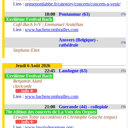
Lien :
orguepontlabbe.fr/category/concerts/concerts-a-venir/
10:00
Pontaumur (63)
(73)
Xxviiième Festival Bach
Café-Bach Iv/V | Emmanuel Arakélian
Lien :
www.bachencombrailles.com
Ansvers (Belgique) -
(74)
cathédrale
Stephane Eliot
Jeudi 6 Août 2026
22:45
Landogne (63)
(75)
Xxviiième Festival Bach
Benjamin Alard
clavicorde
Lien :
www.bachencombrailles.com
21:00
Guerande (44) -
collegiale
(76)
70e édition des concerts de La Voix des Orgues
Erwann Tobie (accordéon) et Christophe Gauche (orgue)
Lien :
www.lavoixdesorgues.org/