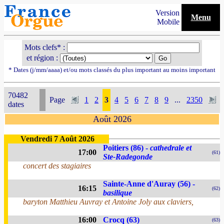
Version
Menu
Mobile
Mots clefs* :
et région :
* Dates (j/mm/aaaa) et/ou mots classés du plus important au moins important
70482
Page
1
2
3
4
5
6
7
8
9
...
2350
dates
Août 2026
Vendredi 7 Août 2026
Poitiers (86) -
cathedrale et
17:00
(61)
Ste-Radegonde
concert des stagiaires
Sainte-Anne d'Auray (56) -
16:15
(62)
basilique
baryton Matthieu Auvray et Antoine Joly aux claviers,
16:00
Crocq (63)
(63)