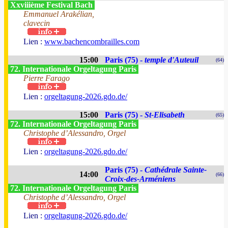
Xxviiième Festival Bach
Emmanuel Arakélian,
clavecin
Lien :
www.bachencombrailles.com
15:00
Paris (75) -
temple d'Auteuil
(64)
72. Internationale Orgeltagung Paris
Pierre Farago
Lien :
orgeltagung-2026.gdo.de/
15:00
Paris (75) -
St-Elisabeth
(65)
72. Internationale Orgeltagung Paris
Christophe d’Alessandro, Orgel
Lien :
orgeltagung-2026.gdo.de/
Paris (75) -
Cathédrale Sainte-
14:00
(66)
Croix-des-Arméniens
72. Internationale Orgeltagung Paris
Christophe d’Alessandro, Orgel
Lien :
orgeltagung-2026.gdo.de/