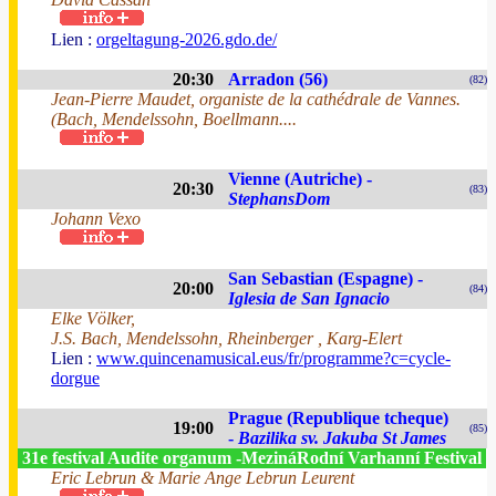
Lien :
orgeltagung-2026.gdo.de/
20:30
Arradon (56)
(82)
Jean-Pierre Maudet, organiste de la cathédrale de Vannes.
(Bach, Mendelssohn, Boellmann....
Vienne (Autriche) -
20:30
(83)
StephansDom
Johann Vexo
San Sebastian (Espagne) -
20:00
(84)
Iglesia de San Ignacio
Elke Völker,
J.S. Bach, Mendelssohn, Rheinberger , Karg-Elert
Lien :
www.quincenamusical.eus/fr/programme?c=cycle-
dorgue
Prague (Republique tcheque)
19:00
(85)
-
Bazilika sv. Jakuba St James
31e festival Audite organum -MezináRodní Varhanní Festival
Eric Lebrun & Marie Ange Lebrun Leurent