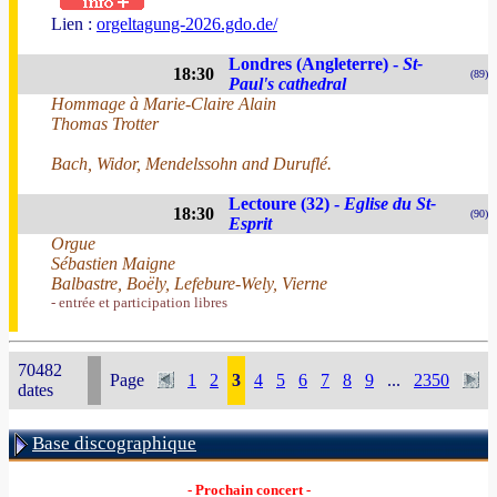
Lien :
orgeltagung-2026.gdo.de/
Londres (Angleterre) -
St-
18:30
(89)
Paul's cathedral
Hommage à Marie-Claire Alain
Thomas Trotter
Bach, Widor, Mendelssohn and Duruflé.
Lectoure (32) -
Eglise du St-
18:30
(90)
Esprit
Orgue
Sébastien Maigne
Balbastre, Boëly, Lefebure-Wely, Vierne
- entrée et participation libres
70482
Page
1
2
3
4
5
6
7
8
9
...
2350
dates
Base discographique
- Prochain concert -