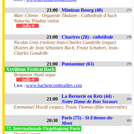
21:00
Mimizan Bourg (40)
(77)
Marc Chiron : Organiste Titulaire - Cathédrale d'Auch
Natacha Triadou violon
21:00
Chartres (28) -
cathédrale
(78)
Nicolas Gros (violon)-Jean-Charles Gandrille (orgue)
Œuvres de Jean Sébastien Bach, Franz Schubert, Jean-
Charles Gandrille
21:00
Pontaumur (63)
(79)
Xxviiième Festival Bach
Benjamin Alard orgue
Lien :
www.bachencombrailles.com
La Bernerie en Retz (44) -
21:00
(80)
Notre Dame de Bon Secours
Emmanuel Hocdé (orgue), Paula Thomas (flûte traversière)
Paris (75) -
St-Etienne-du-
20:30
(81)
Mont
72. Internationale Orgeltagung Paris
David Cassan