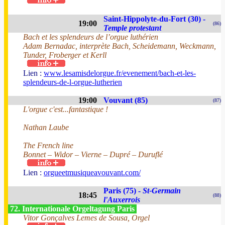
Saint-Hippolyte-du-Fort (30) -
19:00
(86)
Temple protestant
Bach et les splendeurs de l’orgue luthérien
Adam Bernadac, interprète Bach, Scheidemann, Weckmann,
Tunder, Froberger et Kerll
Lien :
www.lesamisdelorgue.fr/evenement/bach-et-les-
splendeurs-de-l-orgue-lutherien
19:00
Vouvant (85)
(87)
L'orgue c'est...fantastique !
Nathan Laube
The French line
Bonnet – Widor – Vierne – Dupré – Duruflé
Lien :
orgueetmusiqueavouvant.com/
Paris (75) -
St-Germain
18:45
(88)
l'Auxerrois
72. Internationale Orgeltagung Paris
Vitor Gonçalves Lemes de Sousa, Orgel