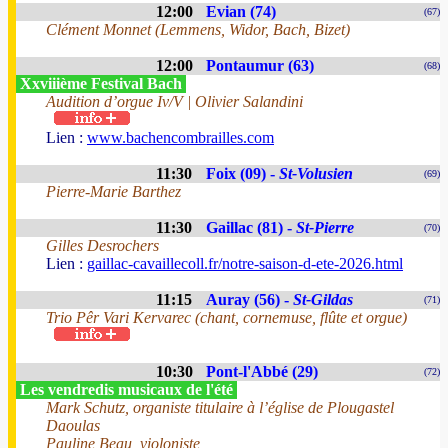
12:00
Evian (74)
(67)
Clément Monnet (Lemmens, Widor, Bach, Bizet)
12:00
Pontaumur (63)
(68)
Xxviiième Festival Bach
Audition d’orgue Iv/V | Olivier Salandini
Lien :
www.bachencombrailles.com
11:30
Foix (09) -
St-Volusien
(69)
Pierre-Marie Barthez
11:30
Gaillac (81) -
St-Pierre
(70)
Gilles Desrochers
Lien :
gaillac-cavaillecoll.fr/notre-saison-d-ete-2026.html
11:15
Auray (56) -
St-Gildas
(71)
Trio Pêr Vari Kervarec (chant, cornemuse, flûte et orgue)
10:30
Pont-l'Abbé (29)
(72)
Les vendredis musicaux de l'été
Mark Schutz, organiste titulaire à l’église de Plougastel
Daoulas
Pauline Beau, violoniste