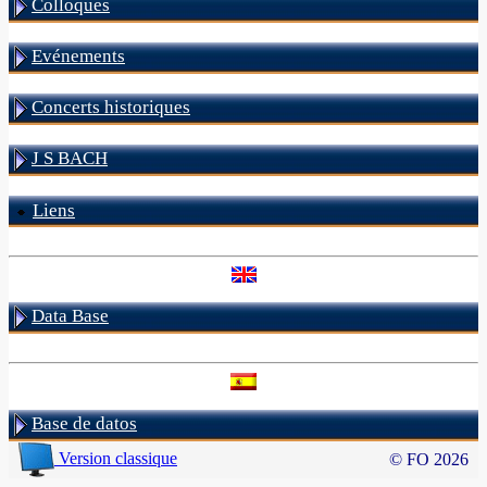
Colloques
Evénements
Concerts historiques
J S BACH
Liens
Data Base
Base de datos
Version classique
© FO 2026