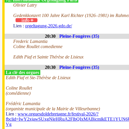
Olivier Latry
Gedenkkonzert 100 Jahre Karl Richter (1926–1981) im Rahmen
Lien :
orgeltagung-2026.gdo.de/
20:30
Pleine-Fougères (35)
Frederic Lamantia
Coline Roullet comedienne
Edith Piaf et Sainte Thérèse de Lisieux
20:30
Pleine-Fougères (35)
La clé des orgues
Edith Piaf et Ste-Thérèse de Lisieux
Coline Roullet
(comédienne)
Frédéric Lamantia
(organiste municipale de la Mairie de Villeurbanne)
Lien :
www.orguesdoldebretagne.fr/festival-2026/?
fbclid=IwY2xjawSUxgNleHRuA2FlbQIxMABicmlkETE1Y
Vg