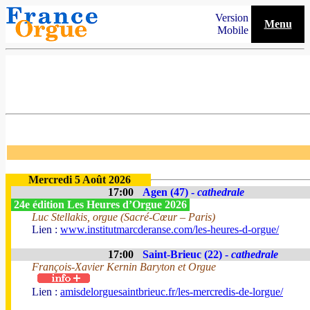
Version
Menu
Mobile
Mercredi 5 Août 2026
17:00
Agen (47) -
cathedrale
24e édition Les Heures d’Orgue 2026
Luc Stellakis, orgue (Sacré-Cœur – Paris)
Lien :
www.institutmarcderanse.com/les-heures-d-orgue/
17:00
Saint-Brieuc (22) -
cathedrale
François-Xavier Kernin Baryton et Orgue
Lien :
amisdelorguesaintbrieuc.fr/les-mercredis-de-lorgue/