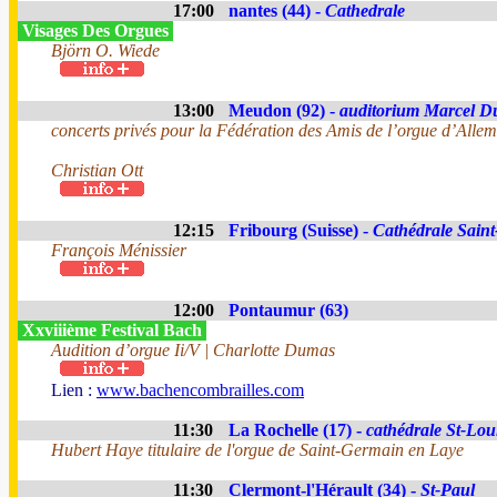
17:00
nantes (44) -
Cathedrale
Visages Des Orgues
Björn O. Wiede
13:00
Meudon (92) -
auditorium Marcel D
concerts privés pour la Fédération des Amis de l’orgue d’All
Christian Ott
12:15
Fribourg (Suisse) -
Cathédrale Saint
François Ménissier
12:00
Pontaumur (63)
Xxviiième Festival Bach
Audition d’orgue Ii/V | Charlotte Dumas
Lien :
www.bachencombrailles.com
11:30
La Rochelle (17) -
cathédrale St-Lou
Hubert Haye titulaire de l'orgue de Saint-Germain en Laye
11:30
Clermont-l'Hérault (34) -
St-Paul