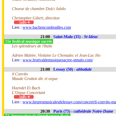
Choeur de chambre Dulci Jubilo
Christopher Gibert, direction
Lien :
www.bachencombrailles.com
21:00
Saint-Malo (35) -
St-Ideuc
55e festival musique sacrée
Les splendeurs de l'Italie
Adrien Mabire, Violaine Le Chenadec et Jean-Luc Ho
Lien :
www.festivaldemusiquesacree-stmalo.com/
21:00
Lessay (50) -
abbatiale
il Convito
Maude Gratton dir. et orgue
Haendel Et Bach
L’Orgue Concertant
Lien :
www.heuresmusicalesdelessay.com/concert/il-convito-ma
20:30
Paris (75) -
cathédrale Notre-Dame
72. Internationale Orgeltagung Paris