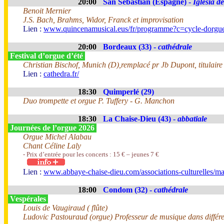
20:00
San Sebastian (Espagne) -
Iglesia d
Benoit Mernier
J.S. Bach, Brahms, Widor, Franck et improvisation
Lien :
www.quincenamusical.eus/fr/programme?c=cycle-dorgu
20:00
Bordeaux (33) -
cathédrale
Festival d’orgue d’été
Christian Bischof, Munich (D),remplacé pr Jb Dupont, titulaire
Lien :
cathedra.fr/
18:30
Quimperlé (29)
Duo trompette et orgue P. Tuffery - G. Manchon
18:30
La Chaise-Dieu (43) -
abbatiale
Journées de l’orgue 2026
Orgue Michel Alabau
Chant Céline Laly
- Prix d’entrée pour les concerts : 15 € – jeunes 7 €
Lien :
www.abbaye-chaise-dieu.com/associations-culturelles/ma
18:00
Condom (32) -
cathédrale
Vespérales
Louis de Vaugiraud ( flûte)
Ludovic Pastouraud (orgue) Professeur de musique dans différente