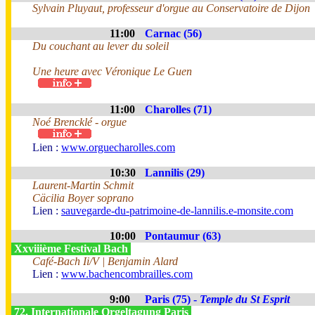
Sylvain Pluyaut, professeur d'orgue au Conservatoire de Dijon
11:00
Carnac (56)
Du couchant au lever du soleil
Une heure avec Véronique Le Guen
11:00
Charolles (71)
Noé Brencklé - orgue
Lien :
www.orguecharolles.com
10:30
Lannilis (29)
Laurent-Martin Schmit
Cäcilia Boyer soprano
Lien :
sauvegarde-du-patrimoine-de-lannilis.e-monsite.com
10:00
Pontaumur (63)
Xxviiième Festival Bach
Café-Bach Ii/V | Benjamin Alard
Lien :
www.bachencombrailles.com
9:00
Paris (75) -
Temple du St Esprit
72. Internationale Orgeltagung Paris