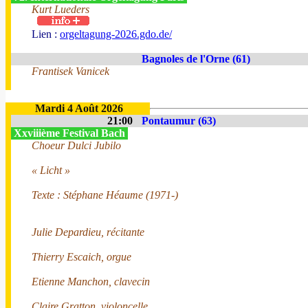
Kurt Lueders
Lien :
orgeltagung-2026.gdo.de/
Bagnoles de l'Orne (61)
Frantisek Vanicek
Mardi 4 Août 2026
21:00
Pontaumur (63)
Xxviiième Festival Bach
Choeur Dulci Jubilo
« Licht »
Texte : Stéphane Héaume (1971-)
Julie Depardieu, récitante
Thierry Escaich, orgue
Etienne Manchon, clavecin
Claire Gratton, violoncelle