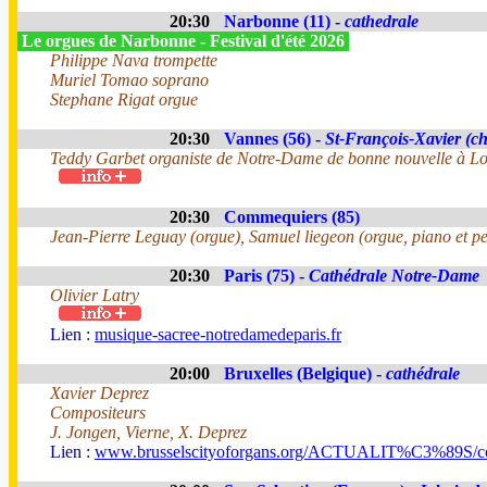
20:30
Narbonne (11) -
cathedrale
Le orgues de Narbonne - Festival d'été 2026
Philippe Nava trompette
Muriel Tomao soprano
Stephane Rigat orgue
20:30
Vannes (56) -
St-François-Xavier (ch
Teddy Garbet organiste de Notre-Dame de bonne nouvelle à Lo
20:30
Commequiers (85)
Jean-Pierre Leguay (orgue), Samuel liegeon (orgue, piano et pe
20:30
Paris (75) -
Cathédrale Notre-Dame
Olivier Latry
Lien :
musique-sacree-notredamedeparis.fr
20:00
Bruxelles (Belgique) -
cathédrale
Xavier Deprez
Compositeurs
J. Jongen, Vierne, X. Deprez
Lien :
www.brusselscityoforgans.org/ACTUALIT%C3%89S/con