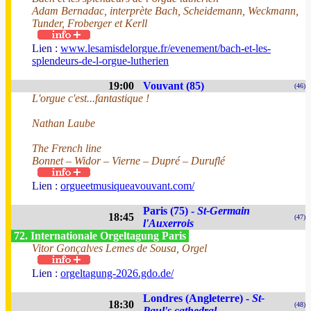
Adam Bernadac, interprète Bach, Scheidemann, Weckmann,
Tunder, Froberger et Kerll
Lien :
www.lesamisdelorgue.fr/evenement/bach-et-les-
splendeurs-de-l-orgue-lutherien
19:00
Vouvant (85)
(46)
L'orgue c'est...fantastique !
Nathan Laube
The French line
Bonnet – Widor – Vierne – Dupré – Duruflé
Lien :
orgueetmusiqueavouvant.com/
Paris (75) -
St-Germain
18:45
(47)
l'Auxerrois
72. Internationale Orgeltagung Paris
Vitor Gonçalves Lemes de Sousa, Orgel
Lien :
orgeltagung-2026.gdo.de/
Londres (Angleterre) -
St-
18:30
(48)
Paul's cathedral