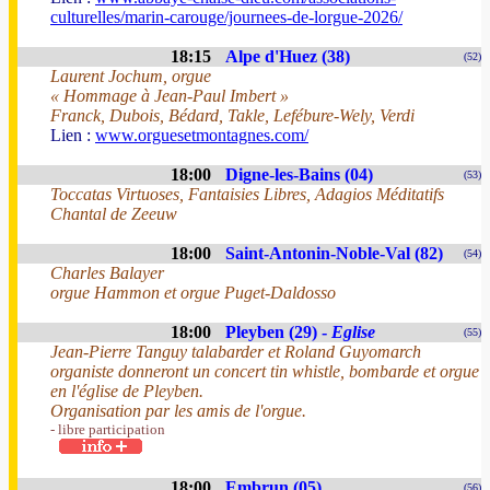
culturelles/marin-carouge/journees-de-lorgue-2026/
18:15
Alpe d'Huez (38)
(52)
Laurent Jochum, orgue
« Hommage à Jean-Paul Imbert »
Franck, Dubois, Bédard, Takle, Lefébure-Wely, Verdi
Lien :
www.orguesetmontagnes.com/
18:00
Digne-les-Bains (04)
(53)
Toccatas Virtuoses, Fantaisies Libres, Adagios Méditatifs
Chantal de Zeeuw
18:00
Saint-Antonin-Noble-Val (82)
(54)
Charles Balayer
orgue Hammon et orgue Puget-Daldosso
18:00
Pleyben (29) -
Eglise
(55)
Jean-Pierre Tanguy talabarder et Roland Guyomarch
organiste donneront un concert tin whistle, bombarde et orgue
en l'église de Pleyben.
Organisation par les amis de l'orgue.
- libre participation
18:00
Embrun (05)
(56)