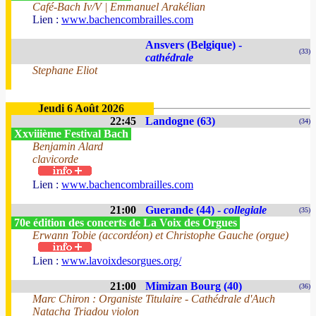
Café-Bach Iv/V | Emmanuel Arakélian
Lien :
www.bachencombrailles.com
Ansvers (Belgique) -
(33)
cathédrale
Stephane Eliot
Jeudi 6 Août 2026
22:45
Landogne (63)
(34)
Xxviiième Festival Bach
Benjamin Alard
clavicorde
Lien :
www.bachencombrailles.com
21:00
Guerande (44) -
collegiale
(35)
70e édition des concerts de La Voix des Orgues
Erwann Tobie (accordéon) et Christophe Gauche (orgue)
Lien :
www.lavoixdesorgues.org/
21:00
Mimizan Bourg (40)
(36)
Marc Chiron : Organiste Titulaire - Cathédrale d'Auch
Natacha Triadou violon