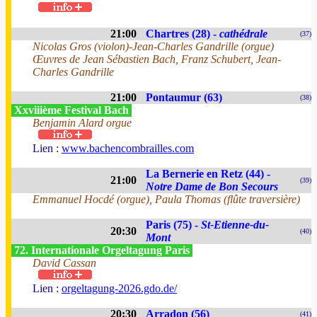
21:00
Chartres (28) -
cathédrale
(37)
Nicolas Gros (violon)-Jean-Charles Gandrille (orgue)
Œuvres de Jean Sébastien Bach, Franz Schubert, Jean-
Charles Gandrille
21:00
Pontaumur (63)
(38)
Xxviiième Festival Bach
Benjamin Alard orgue
Lien :
www.bachencombrailles.com
La Bernerie en Retz (44) -
21:00
(39)
Notre Dame de Bon Secours
Emmanuel Hocdé (orgue), Paula Thomas (flûte traversière)
Paris (75) -
St-Etienne-du-
20:30
(40)
Mont
72. Internationale Orgeltagung Paris
David Cassan
Lien :
orgeltagung-2026.gdo.de/
20:30
Arradon (56)
(41)