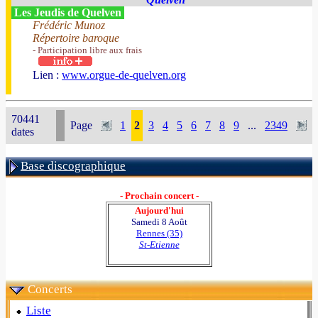
Les Jeudis de Quelven
Frédéric Munoz
Répertoire baroque
- Participation libre aux frais
Lien :
www.orgue-de-quelven.org
70441
Page
1
2
3
4
5
6
7
8
9
...
2349
dates
Base discographique
- Prochain concert -
Aujourd'hui
Samedi 8 Août
Rennes (35)
St-Etienne
Concerts
Liste