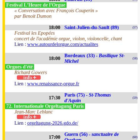
Festival L’Heure de l’Orgue
« Conversation avec François Couperin »
par Benoit Dumon
18:00
Saint-Julien-du-Sault (89)
(57)
Festival les Epopées
concert de l'académie orgue, violon, violoncelle, chant
Lien :
www.autourdelorgue.com/actualites
Bordeaux (33) -
Basilique St-
18:00
(58)
Michel
Orgues d'été
Richard Gowers
Lien :
www.renaissance-orgue.fr
Paris (75) -
St-Thomas
17:30
(59)
d'Aquin
72. Internationale Orgeltagung Paris
Jean-Marc Leblanc
Lien :
orgeltagung-2026.gdo.de/
Guern (56) -
sanctuaire de
17:00
(60)
Quelven