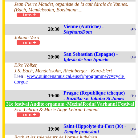
Jean-Pierre Maudet, organiste de la cathédrale de Vannes.
(Bach, Mendelssohn, Boellmann....
Vienne (Autriche) -
20:30
(42)
StephansDom
Johann Vexo
San Sebastian (Espagne) -
20:00
(43)
Iglesia de San Ignacio
Elke Völker,
J.S. Bach, Mendelssohn, Rheinberger , Karg-Elert
Lien :
www.quincenamusical.eus/fr/programme?c=cycle-
dorgue
Prague (Republique tcheque)
19:00
(44)
-
Bazilika sv. Jakuba St James
31e festival Audite organum -MezináRodní Varhanní Festival
Eric Lebrun & Marie Ange Lebrun Leurent
Saint-Hippolyte-du-Fort (30) -
19:00
(45)
Temple protestant
Bach et les splendeurs de l’orgue luthérien