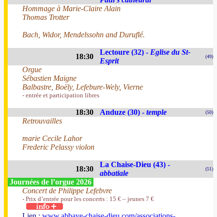
Hommage à Marie-Claire Alain
Thomas Trotter
Bach, Widor, Mendelssohn and Duruflé.
Lectoure (32) -
Eglise du St-
18:30
(49)
Esprit
Orgue
Sébastien Maigne
Balbastre, Boëly, Lefebure-Wely, Vierne
- entrée et participation libres
18:30
Anduze (30) -
temple
(50)
Retrouvailles
marie Cecile Lahor
Frederic Pelassy violon
La Chaise-Dieu (43) -
18:30
(51)
abbatiale
Journées de l’orgue 2026
Concert de Philippe Lefebvre
- Prix d’entrée pour les concerts : 15 € – jeunes 7 €
Lien :
www.abbaye-chaise-dieu.com/associations-