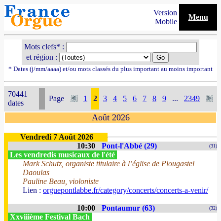
Version
Menu
Mobile
Mots clefs* :
et région :
* Dates (j/mm/aaaa) et/ou mots classés du plus important au moins important
70441
Page
1
2
3
4
5
6
7
8
9
...
2349
dates
Août 2026
Vendredi 7 Août 2026
10:30
Pont-l'Abbé (29)
(31)
Les vendredis musicaux de l'été
Mark Schutz, organiste titulaire à l’église de Plougastel
Daoulas
Pauline Beau, violoniste
Lien :
orguepontlabbe.fr/category/concerts/concerts-a-venir/
10:00
Pontaumur (63)
(32)
Xxviiième Festival Bach