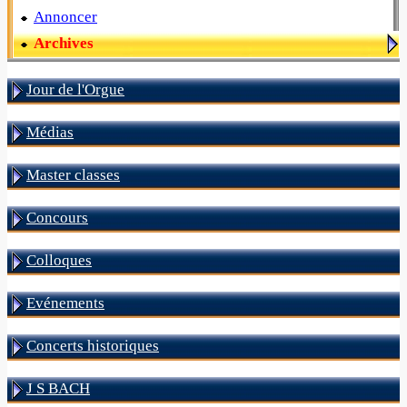
Annoncer
Archives
Jour de l'Orgue
Médias
Master classes
Concours
Colloques
Evénements
Concerts historiques
J S BACH