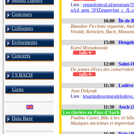
Master classes
Lien :
organfestival.nl/pro
nA4_aem_5FfZmumybm_c_JL-
Concours
16:00
Île-de-B
Blandine Piccinini organiste, tit
Colloques
Vivaldi, Reincken, Bach, Massene
Evénements
15:00
Hengelo
Karol Mossakowski
Concerts
historiques
12:00
Saint-O
De jeunes élèves des conservatoir
J S BACH
11:30
Lodève 
Liens
Jean Dekyndt
Lien :
lesamisdesorguesdelodeve.
11:30
Auch (3
Les claviers en Pays d'Auch
Pauline Cazier, flûte à bec et S
Data Base
Musiques anciennes et improvisat
11:30
Dole (3