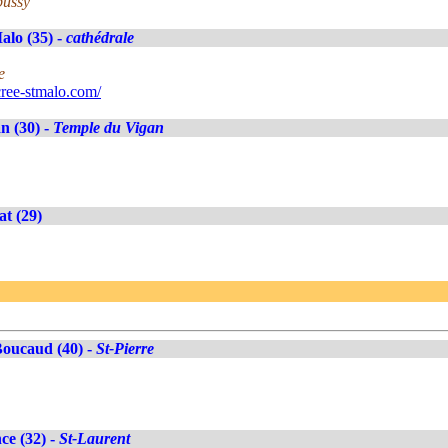
bussy
alo (35) -
cathédrale
e
ree-stmalo.com/
n (30) -
Temple du Vigan
at (29)
oucaud (40) -
St-Pierre
ce (32) -
St-Laurent