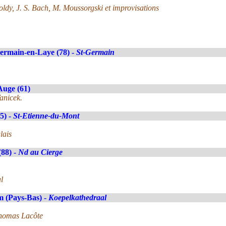
dy, J. S. Bach, M. Moussorgski et improvisations
ermain-en-Laye (78) -
St-Germain
Auge (61)
anicek.
5) -
St-Etienne-du-Mont
lais
(88) -
Nd au Cierge
l
 (Pays-Bas) -
Koepelkathedraal
Thomas Lacôte