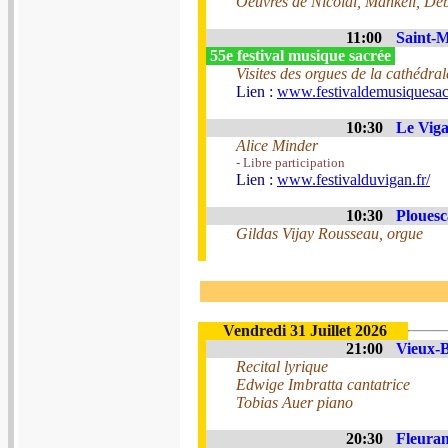
Oeuvres de Nicolaï, Mankell, De
11:00
Saint-M
55e festival musique sacrée
Visites des orgues de la cathédral
Lien :
www.festivaldemusiquesac
10:30
Le Viga
Alice Minder
- Libre participation
Lien :
www.festivalduvigan.fr/
10:30
Plouesc
Gildas Vijay Rousseau, orgue
Vendredi 31 Juillet 2026
21:00
Vieux-B
Recital lyrique
Edwige Imbratta cantatrice
Tobias Auer piano
20:30
Fleuran