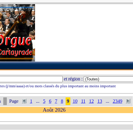
et région :
tes (j/mm/aaaa) et/ou mots classés du plus important au moins important
s
Page
1
...
5
6
7
8
9
10
11
12
13
...
2349
Août 2026