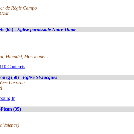
ler de Régis Campo
 Uzan
ts (65) -
Église paroissiale Notre-Dame
r, Haendel, Morricone...
110 Cauterets
ourg (50) -
Église St-Jacques
-Yves Lacorne
el
ourg.fr
Pican (35)
de Valence)