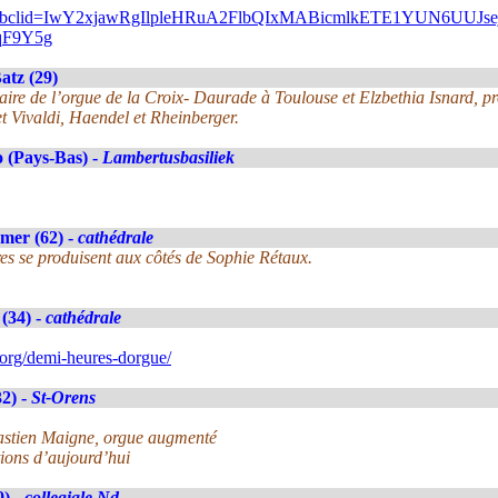
gram/?fbclid=IwY2xjawRgIlpleHRuA2FlbQIxMABicmlkETE1YU
qF9Y5g
atz (29)
ulaire de l’orgue de la Croix- Daurade à Toulouse et Elzbethia Isnard, p
t Vivaldi, Haendel et Rheinberger.
 (Pays-Bas) -
Lambertusbasiliek
mer (62) -
cathédrale
es se produisent aux côtés de Sophie Rétaux.
(34) -
cathédrale
org/demi-heures-dorgue/
2) -
St-Orens
ébastien Maigne, orgue augmenté
ions d’aujourd’hui
9) -
collegiale Nd