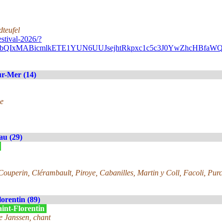
dteufel
stival-2026/?
A2FlbQIxMABicmlkETE1YUN6UUJsejhtRkpxc1c5c3J0YwZhc
r-Mer (14)
e
au (29)
»
ouperin, Clérambault, Piroye, Cabanilles, Martin y Coll, Facoli, Purc
lorentin (89)
aint-Florentin
e Janssen, chant