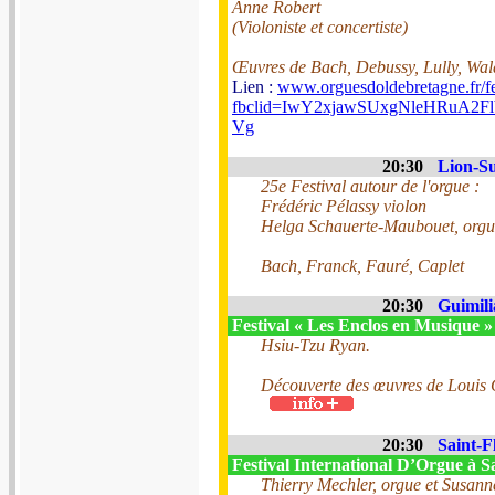
Anne Robert
(Violoniste et concertiste)
Œuvres de Bach, Debussy, Lully, Wal
Lien :
www.orguesdoldebretagne.fr/fe
fbclid=IwY2xjawSUxgNleHRu
Vg
20:30
Lion-Su
25e Festival autour de l'orgue :
Frédéric Pélassy violon
Helga Schauerte-Maubouet, orgu
Bach, Franck, Fauré, Caplet
20:30
Guimili
Festival « Les Enclos en Musique 
Hsiu-Tzu Ryan.
Découverte des œuvres de Louis C
20:30
Saint-F
Festival International D’Orgue à S
Thierry Mechler, orgue et Susann