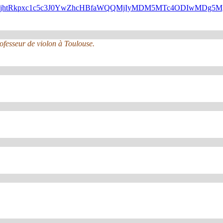
N6UUJsejhtRkpxc1c5c3J0YwZhcHBfaWQQMjIyMDM5MTc4ODIwMDg
rofesseur de violon à Toulouse.