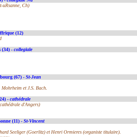
nt-uRsanne, Ch)
ffrique (12)
d
 (34) -
collegiale
bourg (67) -
St-Jean
. Mohrheim et J.S. Bach.
24) -
cathédrale
 cathédrale d'Angers)
onne (11) -
St-Vincent
rd Seeliger (Goerlitz) et Henri Ormieres (organiste titulaire).