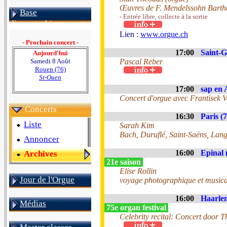
Œuvres de F. Mendelssohn Barthol
Base
- Entrée libre, collecte à la sortie
discographique
Lien :
www.orgue.ch
- Prochain concert -
17:00
Saint-G
Aujourd'hui
Samedi 8 Août
Pascal Reber
Rouen (76)
St-Ouen
17:00
sap en 
Concert d'orgue avec Frantisek V
Concerts
16:30
Paris (7
Liste
Sarah Kim
Bach, Duruflé, Saint-Saëns, Lang
Annoncer
16:00
Epinal 
Archives
21e saison
Elise Rollin
Jour de l'Orgue
voyage photographique et musica
16:00
Haarlem
Médias
75e organ festival
Celebrity recital: Concert door 