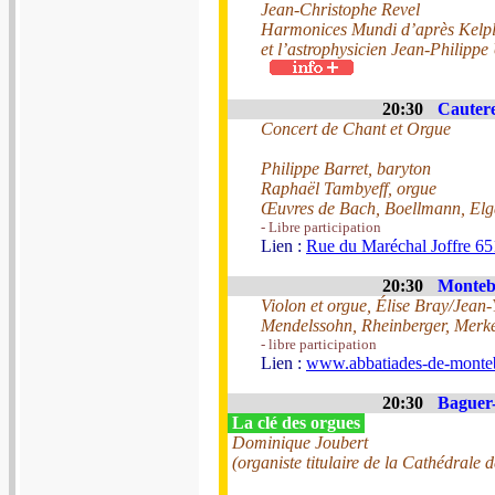
Jean-Christophe Revel
Harmonices Mundi d’après Kelp
et l’astrophysicien Jean-Philippe
20:30
Cautere
Concert de Chant et Orgue
Philippe Barret, baryton
Raphaël Tambyeff, orgue
Œuvres de Bach, Boellmann, Elga
- Libre participation
Lien :
Rue du Maréchal Joffre 65
20:30
Monteb
Violon et orgue, Élise Bray/Jean
Mendelssohn, Rheinberger, Merk
- libre participation
Lien :
www.abbatiades-de-monteb
20:30
Baguer-
La clé des orgues
Dominique Joubert
(organiste titulaire de la Cathédrale 