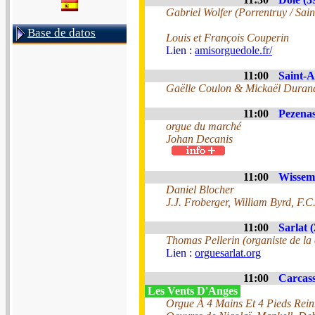
Gabriel Wolfer (Porrentruy / Sai
Base de datos
Louis et François Couperin
Lien :
amisorguedole.fr/
11:00
Saint-A
Gaëlle Coulon & Mickaël Duran
11:00
Pezenas
orgue du marché
Johan Decanis
11:00
Wissem
Daniel Blocher
J.J. Froberger, William Byrd, F.C
11:00
Sarlat (
Thomas Pellerin (organiste de la
Lien :
orguesarlat.org
11:00
Carcass
Les Vents D'Anges
Orgue À 4 Mains Et 4 Pieds Reinha