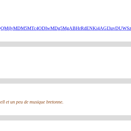
HBfaWQQMjIyMDM5MTc4ODIwMDg5MgABHrRdENKi4AGI3uvDUW
ell et un peu de musique bretonne.