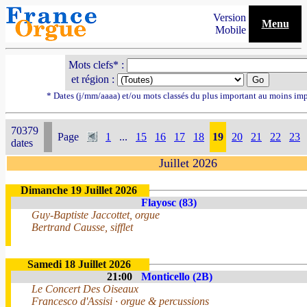
Version
Menu
Mobile
Mots clefs* :
et région :
* Dates (j/mm/aaaa) et/ou mots classés du plus important au moins im
70379
Page
1
...
15
16
17
18
19
20
21
22
23
dates
Juillet 2026
Dimanche 19 Juillet 2026
Flayosc (83)
Guy-Baptiste Jaccottet, orgue
Bertrand Causse, sifflet
Samedi 18 Juillet 2026
21:00
Monticello (2B)
Le Concert Des Oiseaux
Francesco d'Assisi · orgue & percussions