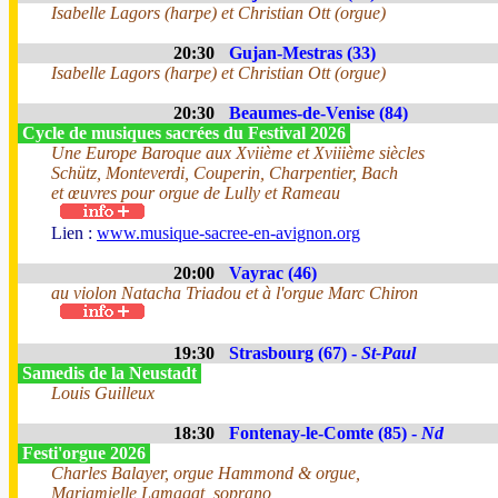
Isabelle Lagors (harpe) et Christian Ott (orgue)
20:30
Gujan-Mestras (33)
Isabelle Lagors (harpe) et Christian Ott (orgue)
20:30
Beaumes-de-Venise (84)
Cycle de musiques sacrées du Festival 2026
Une Europe Baroque aux Xviième et Xviiième siècles
Schütz, Monteverdi, Couperin, Charpentier, Bach
et œuvres pour orgue de Lully et Rameau
Lien :
www.musique-sacree-en-avignon.org
20:00
Vayrac (46)
au violon Natacha Triadou et à l'orgue Marc Chiron
19:30
Strasbourg (67) -
St-Paul
Samedis de la Neustadt
Louis Guilleux
18:30
Fontenay-le-Comte (85) -
Nd
Festi'orgue 2026
Charles Balayer, orgue Hammond & orgue,
Mariamielle Lamagat, soprano