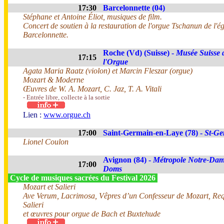
17:30
Barcelonnette (04)
Stéphane et Antoine Éliot, musiques de film.
Concert de soutien à la restauration de l'orgue Tschanun de l'ég
Barcelonnette.
Roche (Vd) (Suisse) -
Musée Suisse 
17:15
l'Orgue
Agata Maria Raatz (violon) et Marcin Fleszar (orgue)
Mozart & Moderne
Œuvres de W. A. Mozart, C. Jaz, T. A. Vitali
- Entrée libre, collecte à la sortie
Lien :
www.orgue.ch
17:00
Saint-Germain-en-Laye (78) -
St-Ge
Lionel Coulon
Avignon (84) -
Métropole Notre-Dam
17:00
Doms
Cycle de musiques sacrées du Festival 2026
Mozart et Salieri
Ave Verum, Lacrimosa, Vêpres d’un Confesseur de Mozart, Re
Salieri
et œuvres pour orgue de Bach et Buxtehude