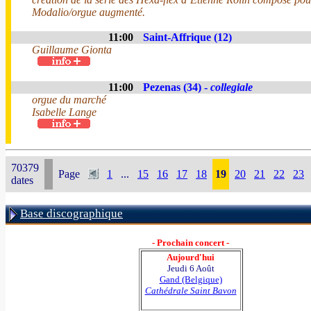
Modalio/orgue augmenté.
11:00
Saint-Affrique (12)
Guillaume Gionta
11:00
Pezenas (34) -
collegiale
orgue du marché
Isabelle Lange
70379
Page
1
...
15
16
17
18
19
20
21
22
23
dates
Base discographique
- Prochain concert -
Aujourd'hui
Jeudi 6 Août
Gand (Belgique)
Cathédrale Saint Bavon