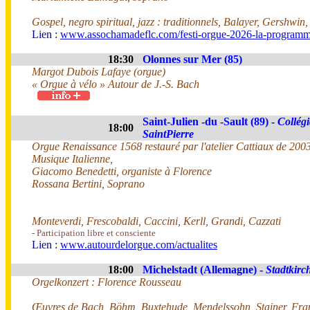
Gospel, negro spiritual, jazz : traditionnels, Balayer, Gershwin
Lien :
www.assochamadeflc.com/festi-orgue-2026-la-programm
18:30
Olonnes sur Mer (85)
Margot Dubois Lafaye (orgue)
« Orgue à vélo » Autour de J.-S. Bach
Saint-Julien -du -Sault (89) -
Collégi
18:00
SaintPierre
Orgue Renaissance 1568 restauré par l'atelier Cattiaux de 200
Musique Italienne,
Giacomo Benedetti, organiste à Florence
Rossana Bertini, Soprano
Monteverdi, Frescobaldi, Caccini, Kerll, Grandi, Cazzati
- Participation libre et consciente
Lien :
www.autourdelorgue.com/actualites
18:00
Michelstadt (Allemagne) -
Stadtkirc
Orgelkonzert : Florence Rousseau
Œuvres de Bach, Böhm, Buxtehude, Mendelssohn, Stainer, Fra