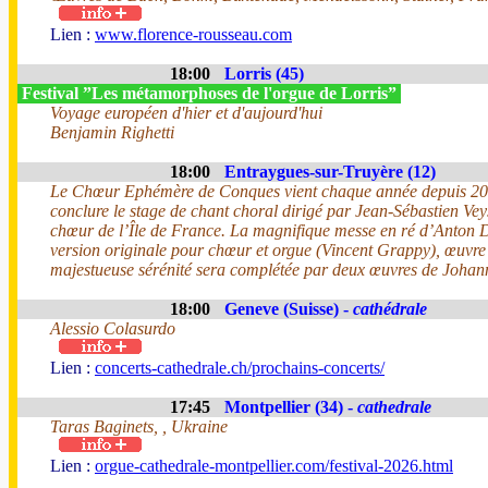
Lien :
www.florence-rousseau.com
18:00
Lorris (45)
Festival ”Les métamorphoses de l'orgue de Lorris”
Voyage européen d'hier et d'aujourd'hui
Benjamin Righetti
18:00
Entraygues-sur-Truyère (12)
Le Chœur Ephémère de Conques vient chaque année depuis 2
conclure le stage de chant choral dirigé par Jean-Sébastien Vey
chœur de l’Île de France. La magnifique messe en ré d’Anton 
version originale pour chœur et orgue (Vincent Grappy), œuvre
majestueuse sérénité sera complétée par deux œuvres de Joha
18:00
Geneve (Suisse) -
cathédrale
Alessio Colasurdo
Lien :
concerts-cathedrale.ch/prochains-concerts/
17:45
Montpellier (34) -
cathedrale
Taras Baginets, , Ukraine
Lien :
orgue-cathedrale-montpellier.com/festival-2026.html