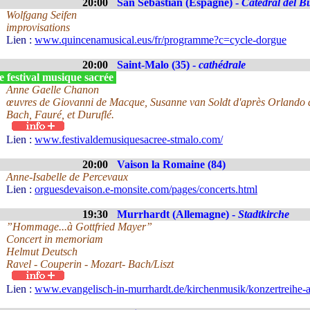
20:00
San Sebastian (Espagne) -
Catedral del B
Wolfgang Seifen
improvisations
Lien :
www.quincenamusical.eus/fr/programme?c=cycle-dorgue
20:00
Saint-Malo (35) -
cathédrale
 festival musique sacrée
Anne Gaelle Chanon
œuvres de Giovanni de Macque, Susanne van Soldt d'après Orlando d
Bach, Fauré, et Duruflé.
Lien :
www.festivaldemusiquesacree-stmalo.com/
20:00
Vaison la Romaine (84)
Anne-Isabelle de Percevaux
Lien :
orguesdevaison.e-monsite.com/pages/concerts.html
19:30
Murrhardt (Allemagne) -
Stadtkirche
”Hommage...à Gottfried Mayer”
Concert in memoriam
Helmut Deutsch
Ravel - Couperin - Mozart- Bach/Liszt
Lien :
www.evangelisch-in-murrhardt.de/kirchenmusik/konzertreihe-a