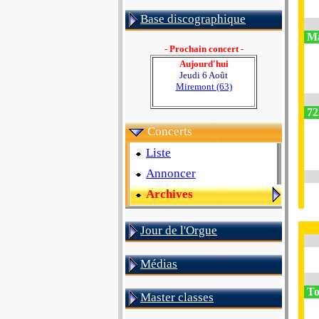
Base discographique
Ma
- Prochain concert -
Aujourd'hui
Jeudi 6 Août
Miremont (63)
72
Concerts
Liste
Annoncer
Archives
Jour de l'Orgue
Médias
To
Master classes