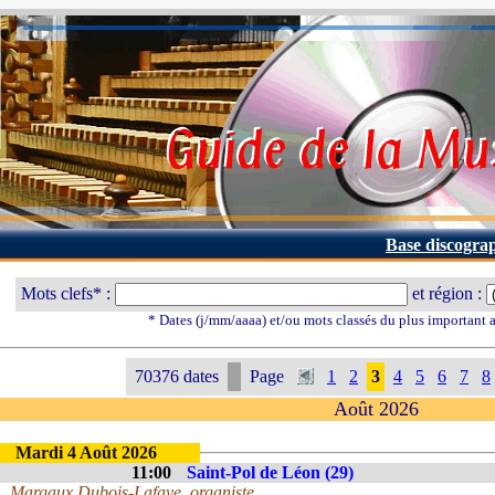
Base discogra
Mots clefs* :
et région :
* Dates (j/mm/aaaa) et/ou mots classés du plus important
70376 dates
Page
1
2
3
4
5
6
7
8
Août 2026
Mardi 4 Août 2026
11:00
Saint-Pol de Léon (29)
Margaux Dubois-Lafaye, organiste