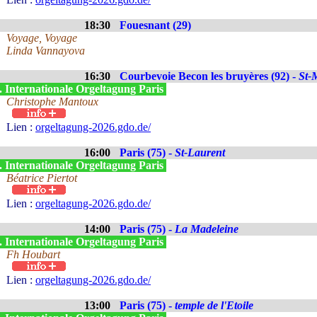
18:30
Fouesnant (29)
Voyage, Voyage
Linda Vannayova
16:30
Courbevoie Becon les bruyères (92) -
St-
. Internationale Orgeltagung Paris
Christophe Mantoux
Lien :
orgeltagung-2026.gdo.de/
16:00
Paris (75) -
St-Laurent
. Internationale Orgeltagung Paris
Béatrice Piertot
Lien :
orgeltagung-2026.gdo.de/
14:00
Paris (75) -
La Madeleine
. Internationale Orgeltagung Paris
Fh Houbart
Lien :
orgeltagung-2026.gdo.de/
13:00
Paris (75) -
temple de l'Etoile