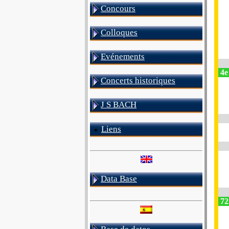
Concours
Colloques
Evénements
4e 
Concerts historiques
J S BACH
Liens
Data Base
72