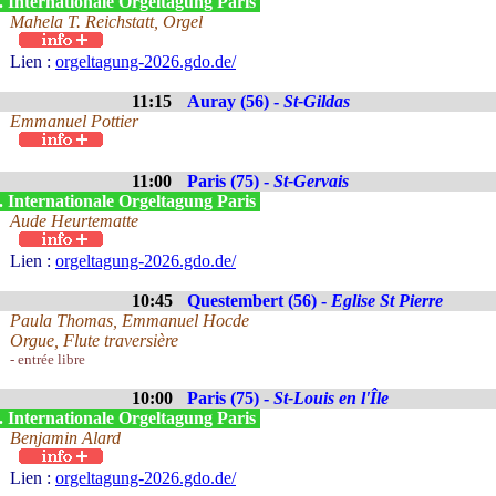
. Internationale Orgeltagung Paris
Mahela T. Reichstatt, Orgel
Lien :
orgeltagung-2026.gdo.de/
11:15
Auray (56) -
St-Gildas
Emmanuel Pottier
11:00
Paris (75) -
St-Gervais
. Internationale Orgeltagung Paris
Aude Heurtematte
Lien :
orgeltagung-2026.gdo.de/
10:45
Questembert (56) -
Eglise St Pierre
Paula Thomas, Emmanuel Hocde
Orgue, Flute traversière
- entrée libre
10:00
Paris (75) -
St-Louis en l'Île
. Internationale Orgeltagung Paris
Benjamin Alard
Lien :
orgeltagung-2026.gdo.de/