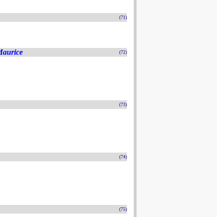
(71)
Maurice
(72)
(73)
(74)
(75)