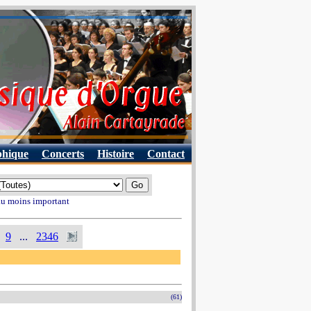
phique
Concerts
Histoire
Contact
 au moins important
9
...
2346
(61)