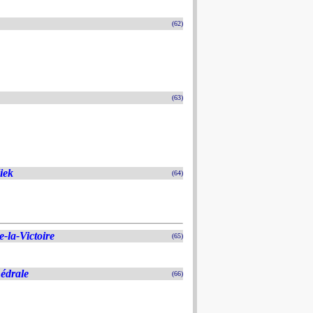
(62)
(63)
iek
(64)
-la-Victoire
(65)
hédrale
(66)