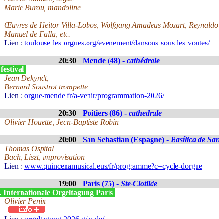
Marie Burou, mandoline
Œuvres de Heitor Villa-Lobos, Wolfgang Amadeus Mozart, Reynaldo
Manuel de Falla, etc.
Lien :
toulouse-les-orgues.org/evenement/dansons-sous-les-voutes/
20:30
Mende (48) -
cathédrale
festival
Jean Dekyndt,
Bernard Soustrot trompette
Lien :
orgue-mende.fr/a-venir/programmation-2026/
20:30
Poitiers (86) -
cathedrale
Olivier Houette, Jean-Baptiste Robin
20:00
San Sebastian (Espagne) -
Basílica de Sa
Thomas Ospital
Bach, Liszt, improvisation
Lien :
www.quincenamusical.eus/fr/programme?c=cycle-dorgue
19:00
Paris (75) -
Ste-Clotilde
. Internationale Orgeltagung Paris
Olivier Penin
Lien :
orgeltagung-2026.gdo.de/