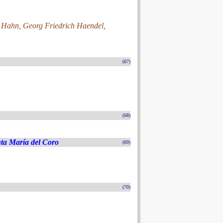
 Hahn, Georg Friedrich Haendel,
(67)
(68)
nta María del Coro
(69)
(70)