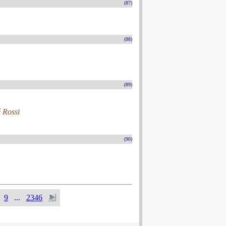
(87)
(88)
(89)
é Rossi
(90)
9
...
2346