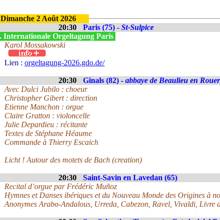
Dimanche 2 Août 2026
20:30
Paris (75) -
St-Sulpice
. Internationale Orgeltagung Paris
Karol Mossakowski
Lien :
orgeltagung-2026.gdo.de/
20:30
Ginals (82) -
abbaye de Beaulieu en Roue
Avec Dulci Jubilo : choeur
Christopher Gibert : direction
Etienne Manchon : orgue
Claire Gratton : violoncelle
Julie Depardieu : récitante
Textes de Stéphane Héaume
Commande à Thierry Escaich
Licht ! Autour des motets de Bach (creation)
20:30
Saint-Savin en Lavedan (65)
Recital d’orgue par Frédéric Muñoz
Hymnes et Danses ibériques et du Nouveau Monde des Origines à no
Anonymes Arabo-Andalous, Urreda, Cabezon, Ravel, Vivaldi, Livre d