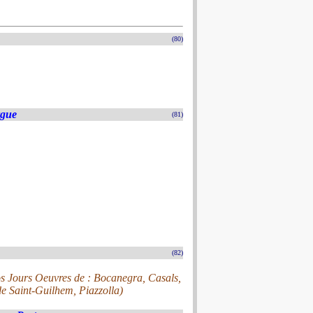
(80)
rgue
(81)
(82)
s Jours Oeuvres de : Bocanegra, Casals,
e Saint-Guilhem, Piazzolla)