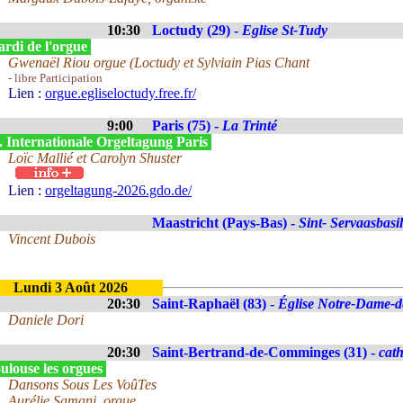
10:30
Loctudy (29) -
Eglise St-Tudy
rdi de l'orgue
Gwenaël Riou orgue (Loctudy et Sylviain Pias Chant
- libre Participation
Lien :
orgue.egliseloctudy.free.fr/
9:00
Paris (75) -
La Trinté
. Internationale Orgeltagung Paris
Loïc Mallié et Carolyn Shuster
Lien :
orgeltagung-2026.gdo.de/
Maastricht (Pays-Bas) -
Sint- Servaasbasil
Vincent Dubois
Lundi 3 Août 2026
20:30
Saint-Raphaël (83) -
Église Notre-Dame-de
Daniele Dori
20:30
Saint-Bertrand-de-Comminges (31) -
cat
ulouse les orgues
Dansons Sous Les VoûTes
Aurélie Samani, orgue