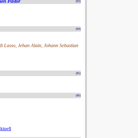
uen Pastor
(83)
(84)
i Lasso, Jehan Alain, Johann Sebastian
(85)
(86)
ktuell