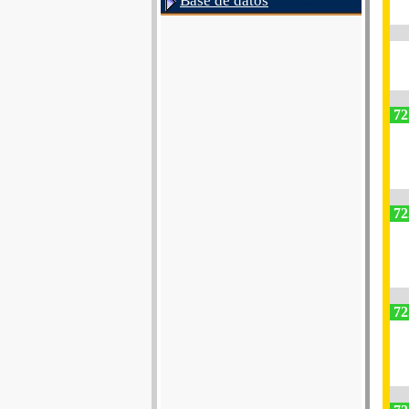
Base de datos
72
72
72