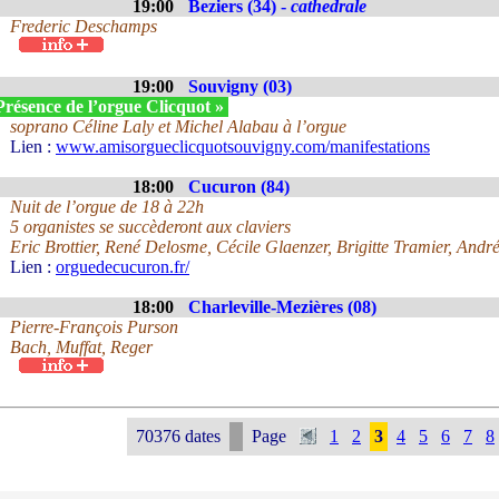
19:00
Beziers (34) -
cathedrale
Frederic Deschamps
19:00
Souvigny (03)
Présence de l’orgue Clicquot »
soprano Céline Laly et Michel Alabau à l’orgue
Lien :
www.amisorgueclicquotsouvigny.com/manifestations
18:00
Cucuron (84)
Nuit de l’orgue de 18 à 22h
5 organistes se succèderont aux claviers
Eric Brottier, René Delosme, Cécile Glaenzer, Brigitte Tramier, Andr
Lien :
orguedecucuron.fr/
18:00
Charleville-Mezières (08)
Pierre-François Purson
Bach, Muffat, Reger
70376 dates
Page
1
2
3
4
5
6
7
8