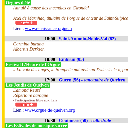
Orgues d'été
Annulé à cause des incendies en Gironde!
Axel de Marnhac, titulaire de l’orgue de chœur de Saint-Sulpice
Lien :
www.renaissance-orgue.fr
18:00
Saint-Antonin-Noble-Val (82)
Carmina burana
Albertus Derksen
18:00
Embrun (05)
Festival L’Heure de l’Orgue
« La voix des anges, la trompette naturelle au Xviie siècle », pa
17:00
Guern (56) -
sanctuaire de Quelven
Les Jeudis de Quelven
Edmond Reuzé
Répertoire baroque
- Participation libre aux frais
Lien :
www.orgue-de-quelven.org
16:30
Coutances (50) -
cathedrale
Les Estivales de musique sacrée