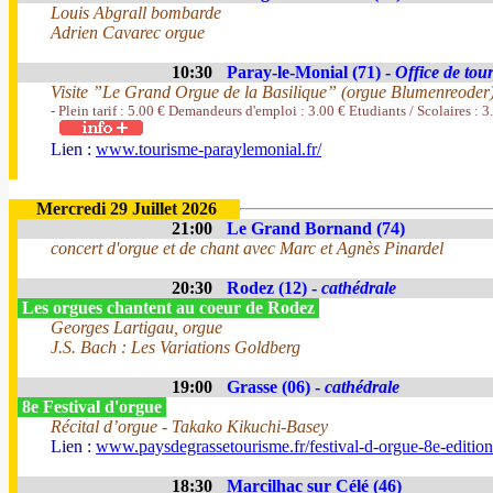
Louis Abgrall bombarde
Adrien Cavarec orgue
10:30
Paray-le-Monial (71) -
Office de tou
Visite ”Le Grand Orgue de la Basilique” (orgue Blumenreoder
- Plein tarif : 5.00 € Demandeurs d'emploi : 3.00 € Etudiants / Scolaires : 3
Lien :
www.tourisme-paraylemonial.fr/
Mercredi 29 Juillet 2026
21:00
Le Grand Bornand (74)
concert d'orgue et de chant avec Marc et Agnès Pinardel
20:30
Rodez (12) -
cathédrale
Les orgues chantent au coeur de Rodez
Georges Lartigau, orgue
J.S. Bach : Les Variations Goldberg
19:00
Grasse (06) -
cathédrale
8e Festival d'orgue
Récital d’orgue - Takako Kikuchi-Basey
Lien :
www.paysdegrassetourisme.fr/festival-d-orgue-8e-editio
18:30
Marcilhac sur Célé (46)