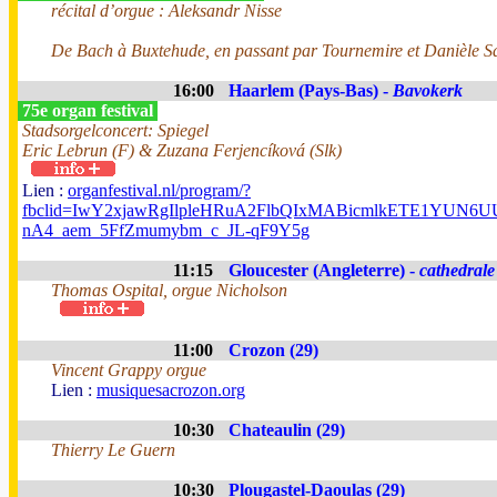
récital d’orgue : Aleksandr Nisse
De Bach à Buxtehude, en passant par Tournemire et Danièle Sa
16:00
Haarlem (Pays-Bas) -
Bavokerk
75e organ festival
Stadsorgelconcert: Spiegel
Eric Lebrun (F) & Zuzana Ferjencíková (Slk)
Lien :
organfestival.nl/program/?
fbclid=IwY2xjawRgIlpleHRuA2FlbQIxMABicmlkETE1YUN
nA4_aem_5FfZmumybm_c_JL-qF9Y5g
11:15
Gloucester (Angleterre) -
cathedrale
Thomas Ospital, orgue Nicholson
11:00
Crozon (29)
Vincent Grappy orgue
Lien :
musiquesacrozon.org
10:30
Chateaulin (29)
Thierry Le Guern
10:30
Plougastel-Daoulas (29)