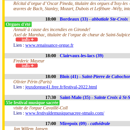
Récital d’orgue d’ Oscar Pineda, titulaire des orgues d’Issy-le
œuvres de Bach, Stanley, Mozart, Dubois et Lefèbure -Wély, inte
18:00
Bordeaux (33) -
abbatiale Ste-Croix
Orgues d'été
Annulé à cause des incendies en Gironde!
Axel de Marnhac, titulaire de l’orgue de chœur de Saint-Sulpice
Lien :
www.renaissance-orgue.fr
18:00
Clairvaux-les-lacs (39)
Frederic Mayeur
18:00
Blois (41) -
Saint-Pierre de Cabocho
Olivier Périn (Paris)
Lien :
jeuxdorgue41.free.fr/festival-2022.html
17:30
Saint-Malo (35) -
Sainte Croix à St-
55e festival musique sacrée
visite de l'orgue Cavaillé-Coll
Lien :
www.festivaldemusiquesacree-stmalo.com/
17:00
Mirepoix (09) -
cathédrale
Jan Willem Jansen