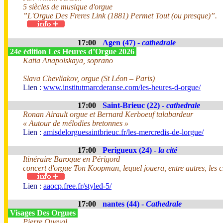
5 siècles de musique d'orgue
”L'Orgue Des Freres Link (1881) Permet Tout (ou presque)”.
17:00
Agen (47) -
cathedrale
24e édition Les Heures d’Orgue 2026
Katia Anapolskaya, soprano
Slava Chevliakov, orgue (St Léon – Paris)
Lien :
www.institutmarcderanse.com/les-heures-d-orgue/
17:00
Saint-Brieuc (22) -
cathedrale
Ronan Airault orgue et Bernard Kerboeuf talabardeur
« Autour de mélodies bretonnes »
Lien :
amisdelorguesaintbrieuc.fr/les-mercredis-de-lorgue/
17:00
Perigueux (24) -
la cité
Itinéraire Baroque en Périgord
concert d'orgue Ton Koopman, lequel jouera, entre autres, les
Lien :
aaocp.free.fr/styled-5/
17:00
nantes (44) -
Cathedrale
Visages Des Orgues
Pierre Queval