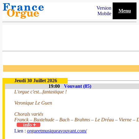
Version
Menu
Mobile
Jeudi 30 Juillet 2026
19:00
Vouvant (85)
L'orgue c'est...fantastique !
Veronique Le Guen
Chorals variés
Franck – Buxtehude – Bach – Brahms – Le Dréau – Vierne – D
Lien :
orgueetmusiqueavouvant.com/