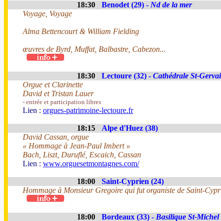
18:30
Benodet (29) -
Nd de la mer
Voyage, Voyage
Alma Bettencourt & William Fielding
œuvres de Byrd, Muffat, Balbastre, Cabezon...
18:30
Lectoure (32) -
Cathédrale St-Gervai
Orgue et Clarinette
David et Tristan Lauer
- entrée et participation libres
Lien :
orgues-patrimoine-lectoure.fr
18:15
Alpe d'Huez (38)
David Cassan, orgue
« Hommage à Jean-Paul Imbert »
Bach, Liszt, Duruflé, Escaich, Cassan
Lien :
www.orguesetmontagnes.com/
18:00
Saint-Cyprien (24)
Hommage à Monsieur Gregoire qui fut organiste de Saint-Cypri
18:00
Bordeaux (33) -
Basilique St-Michel